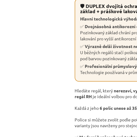
🛡 DUPLEX dvojitá ochra
základ + práškové lakov
Hlavní technologická výhoda
✅
Dvojnásobná antikorozní
Pozinkovaný základ chrání pro
lakování pro vyšší antikorozní
✅
Výrazně delší životnost n
U běžných regálů stačí poškoz
pod barvou pozinkovaný základ
✅
Profesionální průmyslový
Technologie používaná v průmy
Hledáte regál, který
nerezaví, v
regál RH
je ideální volbou pro do
Každá z jeho
6 polic unese až 3
Police si můžete zvolit podle p
varianty jsou navrženy pro stejn