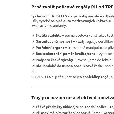
Proč zvolit policové regály RH od TR
Společnost
TRESTLES a.s.
je
český výrobce
s dlouh
Díky výrobě na
plně automatizovaných linkách
si 
kvalitativní standardy.
📌
Skvělá stabilita
– pevná ocelová konstrukce test
📌
Garantovaná nosnost
– každý regál je certifiko
📌
Perfektní ergonomie
– snadná manipulace a přiz
📌
Bezkonkurenční poměr kvalita/cena
– výborné z
📌
Podpora české výroby
– investujeme do lokální
📌
Dlouhodobě dostupná produktová řada
– spole
let.
S TRESTLES
si pořizujete nejen
spolehlivý regál
, a
Tipy pro bezpečné a efektivní používá
📌
Těžké předměty ukládejte na spodní police
– zaj
📌
Při maximálním zatížení doporučujeme ukotven