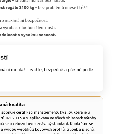
ologie
– snadná montáž bez nářadí.
st regálu 2100 kg
– bez problémů unese i těžší
ro maximální bezpečnost.
ká výroba s dlouhou životností.
, odolnost a vysokou nosnost.
stí
onální montáž - rychle, bezpečně a přesně podle
aná kvalita
 disponuje certifikací managementu kvality, která je u
tů TRESTLES a.s. aplikována ve všech oblastech výroby
dná se o celosvětově uznávaný standard. Konkrétně se
 a výrobu výrobků z kovových profilů, trubek a plechů,