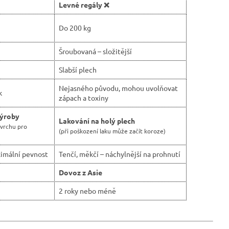
Levné regály ❌
Do 200 kg
Šroubovaná – složitější
Slabší plech
Nejasného původu, mohou uvolňovat
k
zápach a toxiny
výroby
Lakování na holý plech
ovrchu pro
(při poškození laku může začít koroze)
imální pevnost
Tenčí, měkčí – náchylnější na prohnutí
Dovoz z Asie
2 roky nebo méně