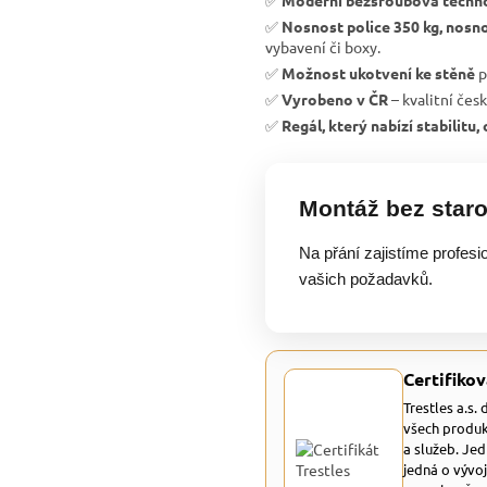
✅
Moderní bezšroubová techn
✅
Nosnost police 350 kg, nosno
vybavení či boxy.
✅
Možnost ukotvení ke stěně
p
✅
Vyrobeno v ČR
– kvalitní čes
✅
Regál, který nabízí stabilitu
Montáž bez staro
Na přání zajistíme profesi
vašich požadavků.
Certifikov
Trestles a.s.
všech produk
a služeb. Je
jedná o vývoj