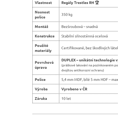
Vlastnost
Regály Trestles RH 🏆
Nosnost
350 kg
police
Montáž
Bezšroubová – snadná
Konstrukce
Stabilní silnostěnná ocelová
Použité
Certifikované, bez škodlivých láte
materiály
DUPLEX – unikátní technologie 
Povrchová
(práškové lakování na pozinkovaném p
úprava
dvojitou antikorozní ochranu)
Police
5,4 mm MDF, bílé 5 mm HDF – max
Výroba
Vyrobeno v ČR
Záruka
10 let