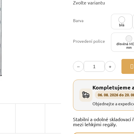
Zvolte variantu
cena:
Barva
bílá
Provedení police
dřevěná MD
mm
−
+
Kompletujeme 
06. 08. 2026 do 20. 0
Objednejte a expedic
Stabilní a odolné skladovací 
mezi lehkými regály.