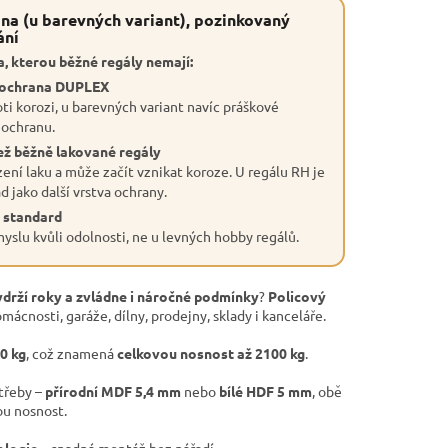
na (u barevných variant), pozinkovaný
ání
, kterou běžné regály nemají:
 ochrana DUPLEX
ti korozi, u barevných variant navíc práškové
 ochranu.
ež běžně lakované regály
ení laku a může začít vznikat koroze. U regálu RH je
 jako další vrstva ochrany.
 standard
slu kvůli odolnosti, ne u levných hobby regálů.
ydrží roky a zvládne i náročné podmínky
?
Policový
mácnosti, garáže, dílny, prodejny, sklady i kanceláře.
50 kg
, což znamená
celkovou nosnost až 2100 kg
.
otřeby –
přírodní MDF 5,4 mm
nebo
bílé HDF 5 mm
, obě
ou nosnost.