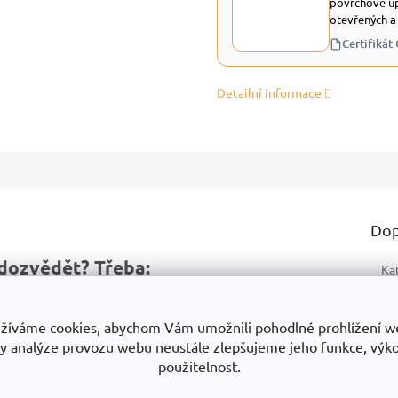
povrchově up
otevřených a
Certifikát
Detailní informace
Dop
dozvědět? Třeba:
Ka
Zá
ukty
Proč je dobrou volbou
Na co si dát pozor
žíváme cookies, abychom Vám umožnili pohodlné prohlížení w
Ty
y analýze provozu webu neustále zlepšujeme jeho funkce, výk
Mo
použitelnost.
No