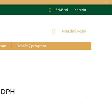
Přihlášení
Kontakt
NÁKUPNÍ
Prázdný košík
KOŠÍK
gram
Drátěný program
 DPH