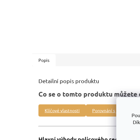
Popis
Detailní popis produktu
Co se o tomto produktu můžete 
Klíčové vlastnosti
Porovnání s jinými prod
Pou
Dík
Hlavní výhody policového regálu RH: