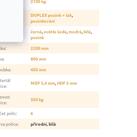
2100 kg
gálu
:
vrchová
DUPLEX pozink + lak
,
rava
:
pozinkování
černá
,
světle šedá
,
modrá
,
bílá
,
rva
:
pozink
ška
:
2200 mm
ka
:
800 mm
oubka
:
450 mm
teriál
MDF 5,4 mm
,
HDF 5 mm
lice
:
snost
350 kg
lice
:
čet polic
:
6
rva police
:
přírodní, bílá