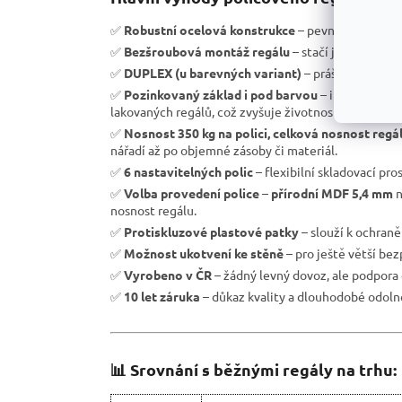
✅
Robustní ocelová konstrukce
– pevnost a vysoká 
✅
Bezšroubová montáž regálu
– stačí jen zasunout 
✅
DUPLEX (u barevných variant)
– práškové laková
✅
Pozinkovaný základ i pod barvou
– i při lokáln
lakovaných regálů, což zvyšuje životnost regálu.
✅
Nosnost 350 kg na polici, celková nosnost regá
nářadí až po objemné zásoby či materiál.
✅
6 nastavitelných polic
– flexibilní skladovací pro
✅
Volba provedení police
–
přírodní MDF 5,4 mm
n
nosnost regálu.
✅
Protiskluzové plastové patky
– slouží k ochran
✅
Možnost ukotvení ke stěně
– pro ještě větší be
✅
Vyrobeno v ČR
– žádný levný dovoz, ale podpora 
✅
10 let záruka
– důkaz kvality a dlouhodobé odolno
📊 Srovnání s běžnými regály na trhu: