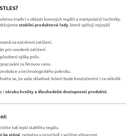
ESTLES?
oletou tradicí v oblasti kovových regálů a manipulační techniky.
udržujeme
stabilní produktové řady
, které splňují nejvyšší
ovaná na extrémní zatížení.
ván pro uvedené zatížení.
působení výšky polic.
pracování za férovou cenu.
 produkce a technologického pokroku.
hněte se, že vaše skladové řešení bude konzistentní i za několik
le i
záruku kvality a dlouhodobé dostupnosti produktů
.
ní:
istíte tak lepší stabilitu regálu.
í ke stěně
, zejména v prostředí s vyššími vibracemi.