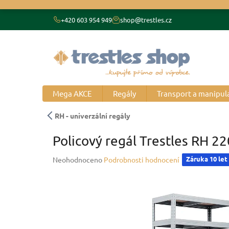
Přejít
na
+420 603 954 949
shop@trestles.cz
obsah
Mega AKCE
Regály
Transport a manipul
RH - univerzální regály
Policový regál Trestles RH 2
Průměrné
Záruka 10 let
Neohodnoceno
Podrobnosti hodnocení
hodnocení
produktu
je
0,0
z
5
hvězdiček.