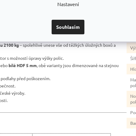
Nastavení
re
stabilita.
Po
nosníky do stojin a přitlačit je na doraz.
úp
ní na pozinkovaném povrchu, pro dvojitou antikorozní ochranu.
Souhlasím
ím poškození laku nezůstává ocel „na holém plechu“ jako u běžně
Ba
lu 2100 kg
– spolehlivě unese vše od těžkých úložných boxů a
Vý
stor s možností úpravy výšky polic.
Šíř
ebo
bílé HDF 5 mm
, obě varianty jsou dimenzované na stejnou
Hl
ě podlahy před poškozením.
Ma
po
zpečnost.
české výroby.
No
sti.
po
Po
Ba