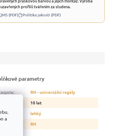
ravených práškovou barvou a jejich montáž. Výroba
 uzavřených profilů tvářením za studena.
 QMS (PDF)
Politika jakosti (PDF)
lňkové parametry
tegorie
:
RH - univerzální regály
ruka
:
10 let
ebu.
p regálu
:
lehký
on a
delová řada
:
RH
snost