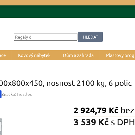
HLEDAT
ace
Kovový nábytek
Dům a zahrada
Plastový pro
200x800x450, nosnost 2100 kg, 6 polic
Značka:
Trestles
2 924,79 Kč
bez
3 539 Kč
s DPH
Měrná