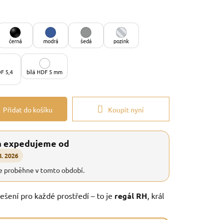
černá
modrá
šedá
pozink
F 5,4
bílá HDF 5 mm
Přidat do košíku
Koupit nyní
a expedujeme od
8. 2026
e proběhne v tomto období.
řešení pro každé prostředí – to je
regál RH
, král