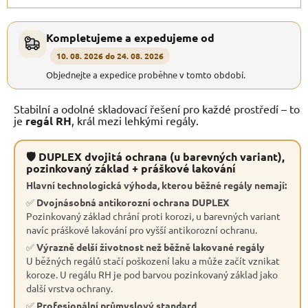
Kompletujeme a expedujeme od
10. 08. 2026 do 24. 08. 2026
Objednejte a expedice proběhne v tomto období.
Stabilní a odolné skladovací řešení pro každé prostředí – to
je
regál RH
, král mezi lehkými regály.
🛡 DUPLEX dvojitá ochrana (u barevných variant),
pozinkovaný základ + práškové lakování
Hlavní technologická výhoda, kterou běžné regály nemají:
✅
Dvojnásobná antikorozní ochrana DUPLEX
Pozinkovaný základ chrání proti korozi, u barevných variant
navíc práškové lakování pro vyšší antikorozní ochranu.
✅
Výrazně delší životnost než běžně lakované regály
U běžných regálů stačí poškození laku a může začít vznikat
koroze. U regálu RH je pod barvou pozinkovaný základ jako
další vrstva ochrany.
✅
Profesionální průmyslový standard