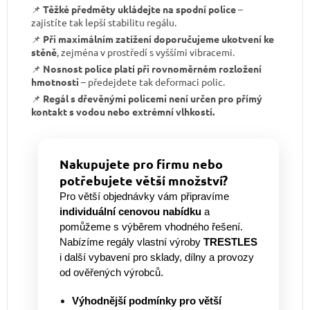
📌
Těžké předměty ukládejte na spodní police
–
zajistíte tak lepší stabilitu regálu.
📌
Při maximálním zatížení doporučujeme ukotvení ke
stěně
, zejména v prostředí s vyššími vibracemi.
📌
Nosnost police platí při rovnoměrném rozložení
hmotnosti
– předejdete tak deformaci polic.
📌
Regál s dřevěnými policemi není určen pro přímý
kontakt s vodou nebo extrémní vlhkostí.
Nakupujete pro firmu nebo
potřebujete větší množství?
Pro větší objednávky vám připravíme
individuální cenovou nabídku
a
pomůžeme s výběrem vhodného řešení.
Nabízíme regály vlastní výroby
TRESTLES
i další vybavení pro sklady, dílny a provozy
od ověřených výrobců.
Výhodnější podmínky pro větší