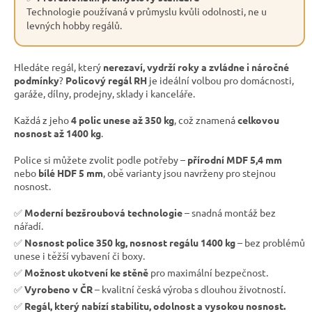
Technologie používaná v průmyslu kvůli odolnosti, ne u
levných hobby regálů.
Hledáte regál, který
nerezaví, vydrží roky a zvládne i náročné
podmínky
?
Policový regál RH
je ideální volbou pro domácnosti,
garáže, dílny, prodejny, sklady i kanceláře.
Každá z jeho
4 polic unese až 350 kg
, což znamená
celkovou
nosnost až 1400 kg
.
Police si můžete zvolit podle potřeby –
přírodní MDF 5,4 mm
nebo
bílé HDF 5 mm
, obě varianty jsou navrženy pro stejnou
nosnost.
✅
Moderní bezšroubová technologie
– snadná montáž bez
nářadí.
✅
Nosnost police 350 kg, nosnost regálu 1400 kg
– bez problémů
unese i těžší vybavení či boxy.
✅
Možnost ukotvení ke stěně
pro maximální bezpečnost.
✅
Vyrobeno v ČR
– kvalitní česká výroba s dlouhou životností.
✅
Regál, který nabízí stabilitu, odolnost a vysokou nosnost.