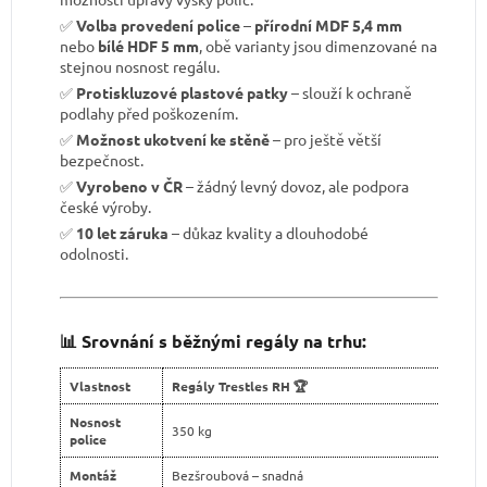
✅
Volba provedení police
–
přírodní MDF 5,4 mm
nebo
bílé HDF 5 mm
, obě varianty jsou dimenzované na
stejnou nosnost regálu.
✅
Protiskluzové plastové patky
– slouží k ochraně
podlahy před poškozením.
✅
Možnost ukotvení ke stěně
– pro ještě větší
bezpečnost.
✅
Vyrobeno v ČR
– žádný levný dovoz, ale podpora
české výroby.
✅
10 let záruka
– důkaz kvality a dlouhodobé
odolnosti.
📊 Srovnání s běžnými regály na trhu:
Vlastnost
Regály Trestles RH 🏆
Nosnost
350 kg
police
Montáž
Bezšroubová – snadná