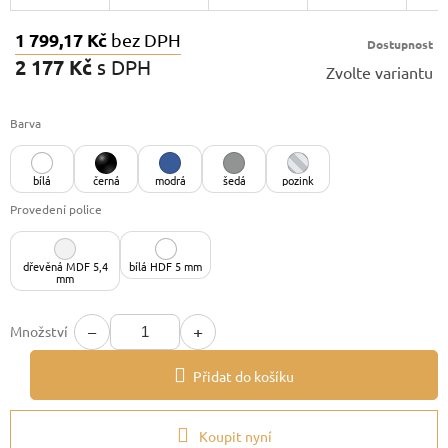
1 799,17 Kč
bez DPH
Dostupnost
2 177 Kč
s DPH
Zvolte variantu
Měrná
cena:
Barva
bílá
černá
modrá
šedá
pozink
Provedení police
dřevěná MDF 5,4
bílá HDF 5 mm
mm
−
+
Množství
Přidat do košíku
Koupit nyní