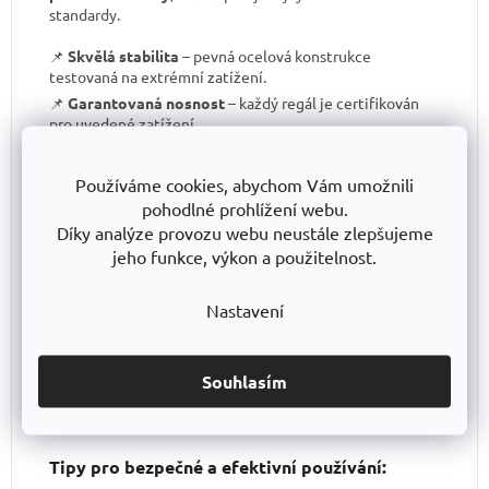
standardy.
📌
Skvělá stabilita
– pevná ocelová konstrukce
testovaná na extrémní zatížení.
📌
Garantovaná nosnost
– každý regál je certifikován
pro uvedené zatížení.
📌
Perfektní ergonomie
– snadná manipulace a
přizpůsobení výšky polic.
Používáme cookies, abychom Vám umožnili
📌
Bezkonkurenční poměr kvalita/cena
– výborné
pohodlné prohlížení webu.
zpracování za férovou cenu.
Díky analýze provozu webu neustále zlepšujeme
📌
Podpora české výroby
– investujeme do lokální
jeho funkce, výkon a použitelnost.
produkce a technologického pokroku.
📌
Dlouhodobě dostupná produktová řada
–
Nastavení
spolehněte se, že vaše skladové řešení bude
konzistentní i za několik let.
S TRESTLES
si pořizujete nejen
spolehlivý regál
, ale i
záruku kvality a dlouhodobé dostupnosti produktů
.
Souhlasím
Tipy pro bezpečné a efektivní používání: