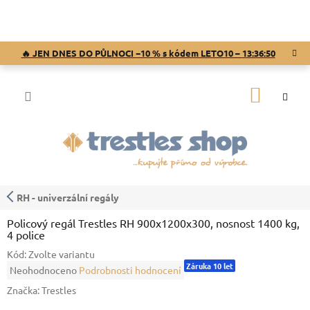
Přejít
na
obsah
🔥 JEN DNES DO PŮLNOCI −10 % s kódem LETO10 –
13:36:50
NÁKUP
KOŠÍK
RH - univerzální regály
Policový regál Trestles RH 900x1200x300, nosnost 1400 kg,
4 police
Kód:
Zvolte variantu
Záruka 10 let
Průměrné
Neohodnoceno
Podrobnosti hodnocení
hodnocení
Značka:
Trestles
produktu
je