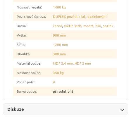
Nosnost regálu
:
1400 kg
Povrchová úprava
:
DUPLEX pozink + lak
,
pozinkování
Barva
:
černá
,
světle šedá
,
modrá
,
bílá
,
pozink
Výška
:
900 mm
Šířka
:
1200 mm
Hloubka
:
300 mm
Materiál police
:
MDF 5,4 mm
,
HDF 5 mm
Nosnost police
:
350 kg
Počet polic
:
4
Barva police
:
přírodní, bílá
Diskuze