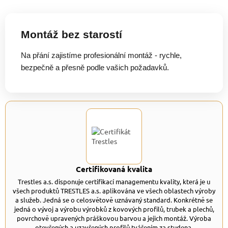
Montáž bez starostí
Na přání zajistíme profesionální montáž - rychle,
bezpečně a přesně podle vašich požadavků.
Certifikovaná kvalita
Trestles a.s. disponuje certifikací managementu kvality, která je u
všech produktů TRESTLES a.s. aplikována ve všech oblastech výroby
a služeb. Jedná se o celosvětově uznávaný standard. Konkrétně se
jedná o vývoj a výrobu výrobků z kovových profilů, trubek a plechů,
povrchově upravených práškovou barvou a jejich montáž. Výroba
otevřených a uzavřených profilů tvářením za studena.