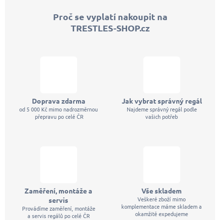
p
Proč se vyplatí nakoupit na
a
TRESTLES-SHOP.cz
t
í
Doprava zdarma
Jak vybrat správný regál
od 5 000 Kč mimo nadrozměrnou
Najdeme správný regál podle
přepravu po celé ČR
vašich potřeb
Zaměření, montáže a
Vše skladem
Veškeré zboží mimo
servis
komplementace máme skladem a
Provádíme zaměření, montáže
okamžitě expedujeme
a servis regálů po celé ČR