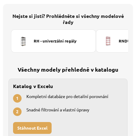
Nejste si jistí? Prohlédněte si všechny modelové
řady
RH - univerzální regály
RNDU-KUI
Všechny modely přehledně v katalogu
Katalog v Excelu
Kompletní databáze pro detailní porovnání
1
Snadné filtrování a vlastní úpravy
2
Stáhnout Excel