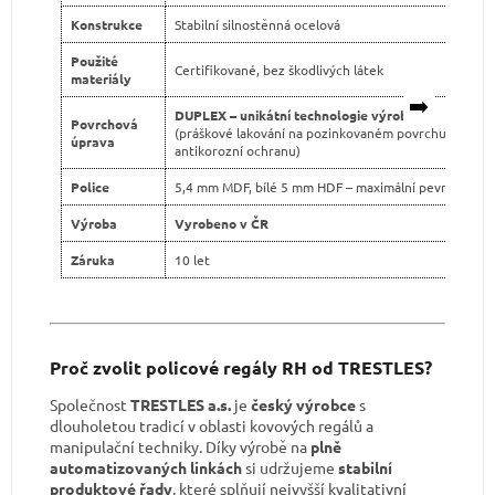
Konstrukce
Stabilní silnostěnná ocelová
Použité
Certifikované, bez škodlivých látek
materiály
➡️
DUPLEX – unikátní technologie výroby
Povrchová
(práškové lakování na pozinkovaném povrchu pro dvo
úprava
antikorozní ochranu)
Police
5,4 mm MDF, bílé 5 mm HDF – maximální pevnost
Výroba
Vyrobeno v ČR
Záruka
10 let
Proč zvolit policové regály RH od TRESTLES?
Společnost
TRESTLES a.s.
je
český výrobce
s
dlouholetou tradicí v oblasti kovových regálů a
manipulační techniky. Díky výrobě na
plně
automatizovaných linkách
si udržujeme
stabilní
produktové řady
, které splňují nejvyšší kvalitativní