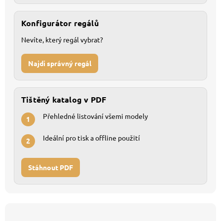
Konfigurátor regálů
Nevíte, který regál vybrat?
Najdi správný regál
Tištěný katalog v PDF
Přehledné listování všemi modely
1
Ideální pro tisk a offline použití
2
Stáhnout PDF
Z
á