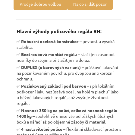
Proč je dobrou volbou
Na co si dát pozor
Hlavní výhody policového regálu RH:
✅
Robustní ocelová konstrukce
– pevnost a vysoká
stabilita.
✅
Bezšroubová montáž regálu
– stačí jen zasunout
nosníky do stojin a přitlačit je na doraz.
✅
DUPLEX (u barevných variant)
– práškové lakování
na pozinkovaném povrchu, pro dvojitou antikorozní
ochranu.
✅
Pozinkovaný základ i pod barvou
– i při lokálním
poškození laku nezůstává ocel „na holém plechu“ jako
u běžně lakovaných regálů, což zvyšuje životnost
regálu.
✅
Nosnost 350 kg na polici, celková nosnost regálu
1400 kg
– spolehlivě unese vše od těžkých úložných
boxů a nářadí až po objemné zásoby či materiál.
✅
4 nastavitelné police
– flexibilní skladovací prostor s
možností úpravy výšky polic.