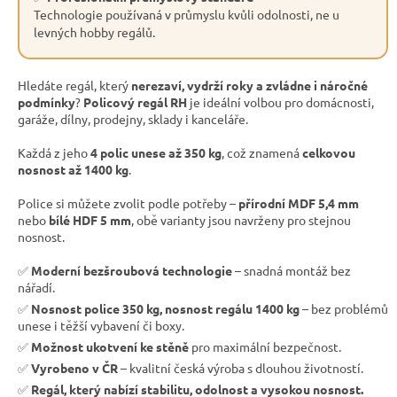
Technologie používaná v průmyslu kvůli odolnosti, ne u
levných hobby regálů.
Hledáte regál, který
nerezaví, vydrží roky a zvládne i náročné
podmínky
?
Policový regál RH
je ideální volbou pro domácnosti,
garáže, dílny, prodejny, sklady i kanceláře.
Každá z jeho
4 polic unese až 350 kg
, což znamená
celkovou
nosnost až 1400 kg
.
Police si můžete zvolit podle potřeby –
přírodní MDF 5,4 mm
nebo
bílé HDF 5 mm
, obě varianty jsou navrženy pro stejnou
nosnost.
✅
Moderní bezšroubová technologie
– snadná montáž bez
nářadí.
✅
Nosnost police 350 kg, nosnost regálu 1400 kg
– bez problémů
unese i těžší vybavení či boxy.
✅
Možnost ukotvení ke stěně
pro maximální bezpečnost.
✅
Vyrobeno v ČR
– kvalitní česká výroba s dlouhou životností.
✅
Regál, který nabízí stabilitu, odolnost a vysokou nosnost.