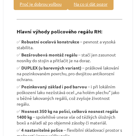
Proč je dobrou volbou
Na co si dát pozor
Hlavní výhody policového regálu RH:
✅
Robustní ocelová konstrukce
– pevnost a vysoká
stabilita.
✅
Bezšroubová montáž regálu
– stačí jen zasunout
nosníky do stojin a přitlačit je na doraz.
✅
DUPLEX (u barevných variant)
– práškové lakování
na pozinkovaném povrchu, pro dvojitou antikorozní
ochranu.
✅
Pozinkovaný základ i pod barvou
– i při lokálním
poškození laku nezůstává ocel „na holém plechu“ jako
u běžně lakovaných regálů, což zvyšuje životnost
regálu.
✅
Nosnost 350 kg na polici, celková nosnost regálu
1400 kg
– spolehlivě unese vše od těžkých úložných
boxů a nářadí až po objemné zásoby či materiál.
✅
4 nastavitelné police
– flexibilní skladovací prostor s
možností úpravy výšky polic.