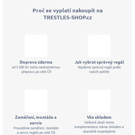
p
Proč se vyplatí nakoupit na
a
TRESTLES-SHOP.cz
t
í
Doprava zdarma
Jak vybrat správný regál
od 5 000 Kč mimo nadrozměrnou
Najdeme správný regál podle
přepravu po celé ČR
vašich potřeb
Zaměření, montáže a
Vše skladem
Veškeré zboží mimo
servis
komplementace máme skladem a
Provádíme zaměření, montáže
okamžitě expedujeme
a servis regálů po celé ČR