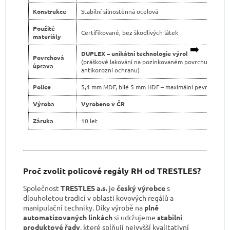
Konstrukce
Stabilní silnostěnná ocelová
Použité
Certifikované, bez škodlivých látek
materiály
➡️
DUPLEX – unikátní technologie výroby
Povrchová
(práškové lakování na pozinkovaném povrchu pro dvo
úprava
antikorozní ochranu)
Police
5,4 mm MDF, bílé 5 mm HDF – maximální pevnost
Výroba
Vyrobeno v ČR
Záruka
10 let
Proč zvolit policové regály RH od TRESTLES?
Společnost
TRESTLES a.s.
je
český výrobce
s
dlouholetou tradicí v oblasti kovových regálů a
manipulační techniky. Díky výrobě na
plně
automatizovaných linkách
si udržujeme
stabilní
produktové řady
, které splňují nejvyšší kvalitativní