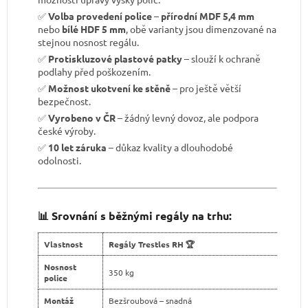
✅
Volba provedení police
–
přírodní MDF 5,4 mm
nebo
bílé HDF 5 mm
, obě varianty jsou dimenzované na
stejnou nosnost regálu.
✅
Protiskluzové plastové patky
– slouží k ochraně
podlahy před poškozením.
✅
Možnost ukotvení ke stěně
– pro ještě větší
bezpečnost.
✅
Vyrobeno v ČR
– žádný levný dovoz, ale podpora
české výroby.
✅
10 let záruka
– důkaz kvality a dlouhodobé
odolnosti.
📊 Srovnání s běžnými regály na trhu:
Vlastnost
Regály Trestles RH 🏆
Nosnost
350 kg
police
Montáž
Bezšroubová – snadná