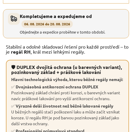
Kompletujeme a expedujeme od
06. 08. 2026 do 20. 08. 2026
Objednejte a expedice proběhne v tomto období.
Stabilní a odolné skladovací řešení pro každé prostředí – to
je
regál RH
, král mezi lehkými regály.
🛡 DUPLEX dvojitá ochrana (u barevných variant),
pozinkovaný základ + práškové lakování
Hlavní technologická výhoda, kterou běžné regály nemají:
✅
Dvojnásobná antikorozní ochrana DUPLEX
Pozinkovaný základ chrání proti korozi, u barevných variant
navíc práškové lakování pro vyšší antikorozní ochranu.
✅
Výrazně delší životnost než běžně lakované regály
U běžných regálů stačí poškození laku a může začít vznikat
koroze. U regálu RH je pod barvou pozinkovaný základ jako
další vrstva ochrany.
✅
Profesionální průmyslový standard