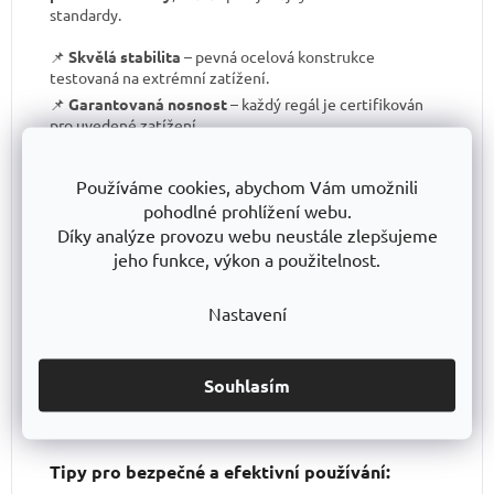
standardy.
📌
Skvělá stabilita
– pevná ocelová konstrukce
testovaná na extrémní zatížení.
📌
Garantovaná nosnost
– každý regál je certifikován
pro uvedené zatížení.
📌
Perfektní ergonomie
– snadná manipulace a
přizpůsobení výšky polic.
Používáme cookies, abychom Vám umožnili
📌
Bezkonkurenční poměr kvalita/cena
– výborné
pohodlné prohlížení webu.
zpracování za férovou cenu.
Díky analýze provozu webu neustále zlepšujeme
📌
Podpora české výroby
– investujeme do lokální
jeho funkce, výkon a použitelnost.
produkce a technologického pokroku.
📌
Dlouhodobě dostupná produktová řada
–
Nastavení
spolehněte se, že vaše skladové řešení bude
konzistentní i za několik let.
S TRESTLES
si pořizujete nejen
spolehlivý regál
, ale i
záruku kvality a dlouhodobé dostupnosti produktů
.
Souhlasím
Tipy pro bezpečné a efektivní používání: