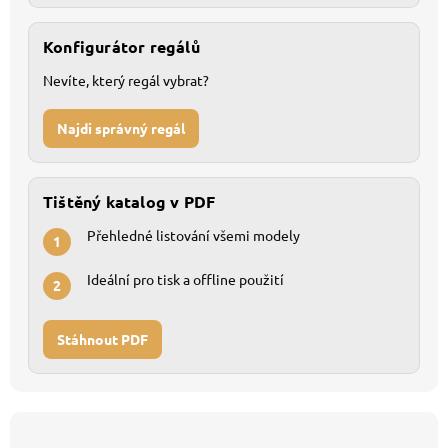
Konfigurátor regálů
Nevíte, který regál vybrat?
Najdi správný regál
Tištěný katalog v PDF
Přehledné listování všemi modely
1
Ideální pro tisk a offline použití
2
Stáhnout PDF
Z
á