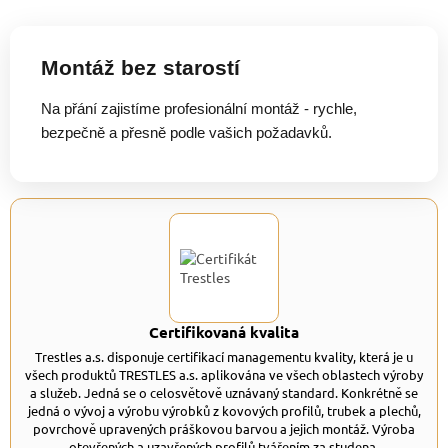
Montáž bez starostí
Na přání zajistíme profesionální montáž - rychle,
bezpečně a přesně podle vašich požadavků.
Certifikovaná kvalita
Trestles a.s. disponuje certifikací managementu kvality, která je u
všech produktů TRESTLES a.s. aplikována ve všech oblastech výroby
a služeb. Jedná se o celosvětově uznávaný standard. Konkrétně se
jedná o vývoj a výrobu výrobků z kovových profilů, trubek a plechů,
povrchově upravených práškovou barvou a jejich montáž. Výroba
otevřených a uzavřených profilů tvářením za studena.