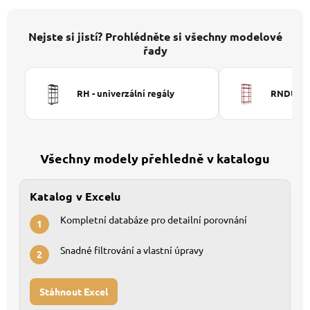
Nejste si jistí? Prohlédněte si všechny modelové
řady
RH - univerzální regály
RNDU-KUI
Všechny modely přehledně v katalogu
Katalog v Excelu
Kompletní databáze pro detailní porovnání
1
Snadné filtrování a vlastní úpravy
2
Stáhnout Excel