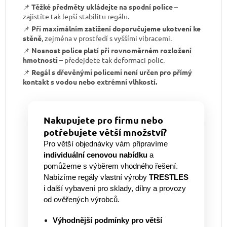
📌
Těžké předměty ukládejte na spodní police
–
zajistíte tak lepší stabilitu regálu.
📌
Při maximálním zatížení doporučujeme ukotvení ke
stěně
, zejména v prostředí s vyššími vibracemi.
📌
Nosnost police platí při rovnoměrném rozložení
hmotnosti
– předejdete tak deformaci polic.
📌
Regál s dřevěnými policemi není určen pro přímý
kontakt s vodou nebo extrémní vlhkostí.
Nakupujete pro firmu nebo
potřebujete větší množství?
Pro větší objednávky vám připravíme
individuální cenovou nabídku
a
pomůžeme s výběrem vhodného řešení.
Nabízíme regály vlastní výroby
TRESTLES
i další vybavení pro sklady, dílny a provozy
od ověřených výrobců.
Výhodnější podmínky pro větší