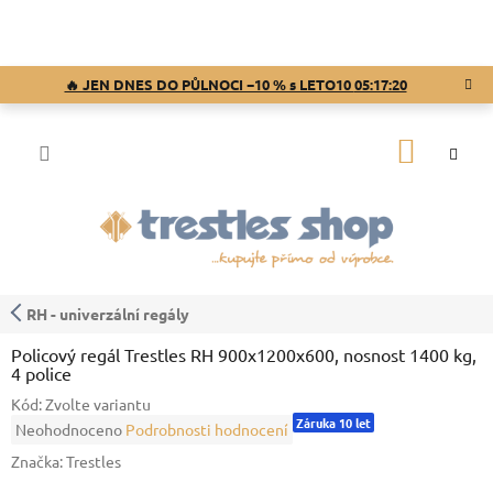
Přejít
na
obsah
🔥 JEN DNES DO PŮLNOCI −10 % s LETO10
05:17:19
NÁKUP
KOŠÍK
RH - univerzální regály
Policový regál Trestles RH 900x1200x600, nosnost 1400 kg,
4 police
Kód:
Zvolte variantu
Záruka 10 let
Průměrné
Neohodnoceno
Podrobnosti hodnocení
hodnocení
Značka:
Trestles
produktu
je