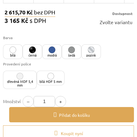
2 615,70 Kč
bez DPH
Dostupnost
3 165 Kč
s DPH
Zvolte variantu
Měrná
cena:
Barva
bílá
černá
modrá
šedá
pozink
Provedení police
dřevěná MDF 5,4
bílá HDF 5 mm
mm
−
+
Množství
Přidat do košíku
Koupit nyní