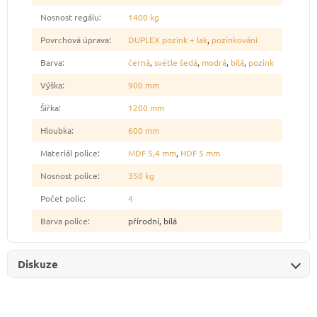
Nosnost regálu
:
1400 kg
Povrchová úprava
:
DUPLEX pozink + lak
,
pozinkování
Barva
:
černá
,
světle šedá
,
modrá
,
bílá
,
pozink
Výška
:
900 mm
Šířka
:
1200 mm
Hloubka
:
600 mm
Materiál police
:
MDF 5,4 mm
,
HDF 5 mm
Nosnost police
:
350 kg
Počet polic
:
4
Barva police
:
přírodní, bílá
Diskuze