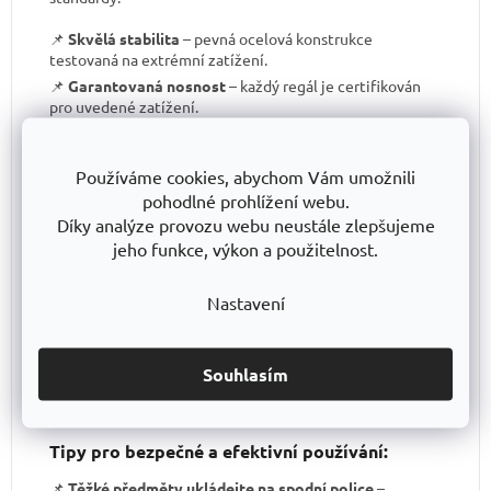
📌
Skvělá stabilita
– pevná ocelová konstrukce
testovaná na extrémní zatížení.
📌
Garantovaná nosnost
– každý regál je certifikován
pro uvedené zatížení.
📌
Perfektní ergonomie
– snadná manipulace a
přizpůsobení výšky polic.
Používáme cookies, abychom Vám umožnili
📌
Bezkonkurenční poměr kvalita/cena
– výborné
pohodlné prohlížení webu.
zpracování za férovou cenu.
Díky analýze provozu webu neustále zlepšujeme
📌
Podpora české výroby
– investujeme do lokální
jeho funkce, výkon a použitelnost.
produkce a technologického pokroku.
📌
Dlouhodobě dostupná produktová řada
–
spolehněte se, že vaše skladové řešení bude
Nastavení
konzistentní i za několik let.
S TRESTLES
si pořizujete nejen
spolehlivý regál
, ale i
záruku kvality a dlouhodobé dostupnosti produktů
.
Souhlasím
Tipy pro bezpečné a efektivní používání:
📌
Těžké předměty ukládejte na spodní police
–