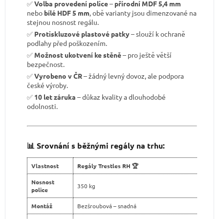
✅
Volba provedení police
–
přírodní MDF 5,4 mm
nebo
bílé HDF 5 mm
, obě varianty jsou dimenzované na
stejnou nosnost regálu.
✅
Protiskluzové plastové patky
– slouží k ochraně
podlahy před poškozením.
✅
Možnost ukotvení ke stěně
– pro ještě větší
bezpečnost.
✅
Vyrobeno v ČR
– žádný levný dovoz, ale podpora
české výroby.
✅
10 let záruka
– důkaz kvality a dlouhodobé
odolnosti.
📊 Srovnání s běžnými regály na trhu:
Vlastnost
Regály Trestles RH 🏆
Nosnost
350 kg
police
Montáž
Bezšroubová – snadná