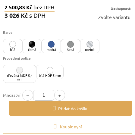
2 500,83 Kč
bez DPH
Dostupnost
3 026 Kč
s DPH
Zvolte variantu
Měrná
cena:
Barva
bílá
černá
modrá
šedá
pozink
Provedení police
dřevěná MDF 5,4
bílá HDF 5 mm
mm
−
+
Množství
Přidat do košíku
Koupit nyní