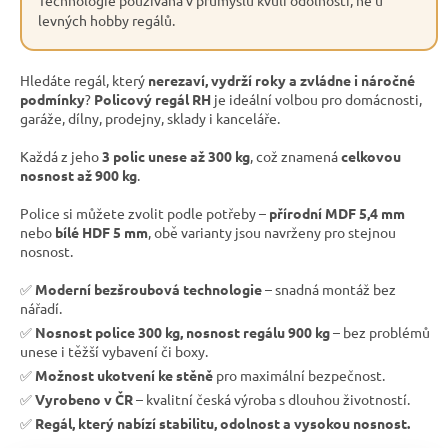
levných hobby regálů.
Hledáte regál, který
nerezaví, vydrží roky a zvládne i náročné
podmínky
?
Policový regál RH
je ideální volbou pro domácnosti,
garáže, dílny, prodejny, sklady i kanceláře.
Každá z jeho
3 polic unese až 300 kg
, což znamená
celkovou
nosnost až 900 kg
.
Police si můžete zvolit podle potřeby –
přírodní MDF 5,4 mm
nebo
bílé HDF 5 mm
, obě varianty jsou navrženy pro stejnou
nosnost.
✅
Moderní bezšroubová technologie
– snadná montáž bez
nářadí.
✅
Nosnost police 300 kg, nosnost regálu 900 kg
– bez problémů
unese i těžší vybavení či boxy.
✅
Možnost ukotvení ke stěně
pro maximální bezpečnost.
✅
Vyrobeno v ČR
– kvalitní česká výroba s dlouhou životností.
✅
Regál, který nabízí stabilitu, odolnost a vysokou nosnost.