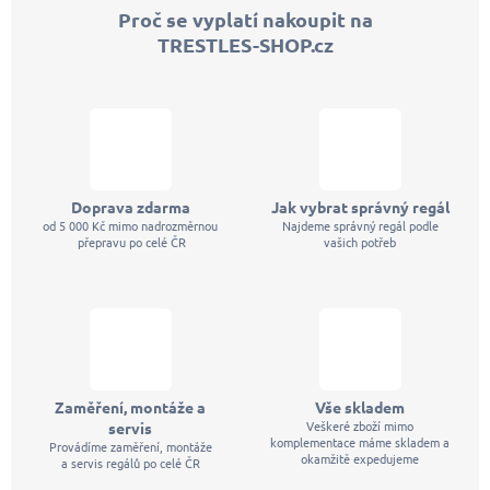
p
Proč se vyplatí nakoupit na
a
TRESTLES-SHOP.cz
t
í
Doprava zdarma
Jak vybrat správný regál
od 5 000 Kč mimo nadrozměrnou
Najdeme správný regál podle
přepravu po celé ČR
vašich potřeb
Zaměření, montáže a
Vše skladem
Veškeré zboží mimo
servis
komplementace máme skladem a
Provádíme zaměření, montáže
okamžitě expedujeme
a servis regálů po celé ČR