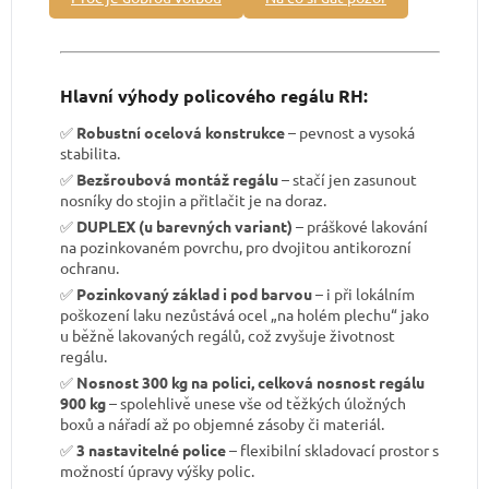
Hlavní výhody policového regálu RH:
✅
Robustní ocelová konstrukce
– pevnost a vysoká
stabilita.
✅
Bezšroubová montáž regálu
– stačí jen zasunout
nosníky do stojin a přitlačit je na doraz.
✅
DUPLEX (u barevných variant)
– práškové lakování
na pozinkovaném povrchu, pro dvojitou antikorozní
ochranu.
✅
Pozinkovaný základ i pod barvou
– i při lokálním
poškození laku nezůstává ocel „na holém plechu“ jako
u běžně lakovaných regálů, což zvyšuje životnost
regálu.
✅
Nosnost 300 kg na polici, celková nosnost regálu
900 kg
– spolehlivě unese vše od těžkých úložných
boxů a nářadí až po objemné zásoby či materiál.
✅
3 nastavitelné police
– flexibilní skladovací prostor s
možností úpravy výšky polic.