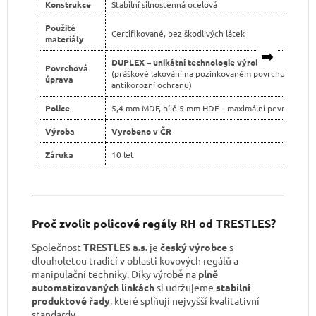
Konstrukce
Stabilní silnostěnná ocelová
Použité
Certifikované, bez škodlivých látek
materiály
➡️
DUPLEX – unikátní technologie výroby
Povrchová
(práškové lakování na pozinkovaném povrchu pro dvo
úprava
antikorozní ochranu)
Police
5,4 mm MDF, bílé 5 mm HDF – maximální pevnost
Výroba
Vyrobeno v ČR
Záruka
10 let
Proč zvolit policové regály RH od TRESTLES?
Společnost
TRESTLES a.s.
je
český výrobce
s
dlouholetou tradicí v oblasti kovových regálů a
manipulační techniky. Díky výrobě na
plně
automatizovaných linkách
si udržujeme
stabilní
produktové řady
, které splňují nejvyšší kvalitativní
standardy.