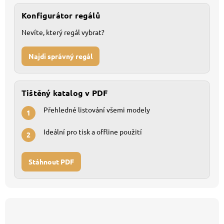
Konfigurátor regálů
Nevíte, který regál vybrat?
Najdi správný regál
Tištěný katalog v PDF
Přehledné listování všemi modely
1
Ideální pro tisk a offline použití
2
Stáhnout PDF
Z
á