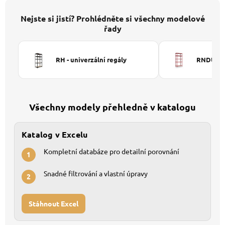
Nejste si jistí? Prohlédněte si všechny modelové
řady
RH - univerzální regály
RNDU-KUI
Všechny modely přehledně v katalogu
Katalog v Excelu
Kompletní databáze pro detailní porovnání
1
Snadné filtrování a vlastní úpravy
2
Stáhnout Excel