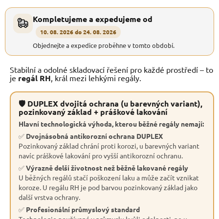
Kompletujeme a expedujeme od
10. 08. 2026 do 24. 08. 2026
Objednejte a expedice proběhne v tomto období.
Stabilní a odolné skladovací řešení pro každé prostředí – to
je
regál RH
, král mezi lehkými regály.
🛡 DUPLEX dvojitá ochrana (u barevných variant),
pozinkovaný základ + práškové lakování
Hlavní technologická výhoda, kterou běžné regály nemají:
✅
Dvojnásobná antikorozní ochrana DUPLEX
Pozinkovaný základ chrání proti korozi, u barevných variant
navíc práškové lakování pro vyšší antikorozní ochranu.
✅
Výrazně delší životnost než běžně lakované regály
U běžných regálů stačí poškození laku a může začít vznikat
koroze. U regálu RH je pod barvou pozinkovaný základ jako
další vrstva ochrany.
✅
Profesionální průmyslový standard
Technologie používaná v průmyslu kvůli odolnosti, ne u