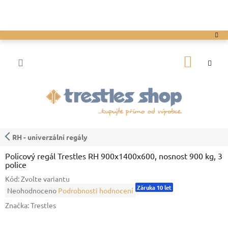
Přejít
na
obsah
NÁKUP
KOŠÍK
RH - univerzální regály
Policový regál Trestles RH 900x1400x600, nosnost 900 kg, 3
police
Kód:
Zvolte variantu
Záruka 10 let
Průměrné
Neohodnoceno
Podrobnosti hodnocení
hodnocení
Značka:
Trestles
produktu
je