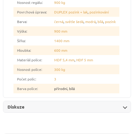
Nosnost regálu
:
900 kg
Povrchová úprava
:
DUPLEX pozink + lak
,
pozinkování
Barva
:
černá
,
světle šedá
,
modrá
,
bílá
,
pozink
Výška
:
900 mm
Šířka
:
1400 mm
Hloubka
:
600 mm
Materiál police
:
MDF 5,4 mm
,
HDF 5 mm
Nosnost police
:
300 kg
Počet polic
:
3
Barva police
:
přírodní, bílá
Diskuze