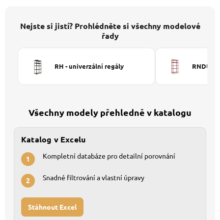
Nejste si jistí? Prohlédněte si všechny modelové
řady
RH - univerzální regály
RNDU-KUI
Všechny modely přehledně v katalogu
Katalog v Excelu
Kompletní databáze pro detailní porovnání
1
Snadné filtrování a vlastní úpravy
2
Stáhnout Excel