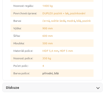
Nosnost regálu
:
1400 kg
Povrchová úprava
:
DUPLEX pozink + lak
,
pozinkování
Barva
:
černá
,
světle šedá
,
modrá
,
bílá
,
pozink
Výška
:
900 mm
Šířka
:
600 mm
Hloubka
:
500 mm
Materiál police
:
MDF 5,4 mm
,
HDF 5 mm
Nosnost police
:
350 kg
Počet polic
:
4
Barva police
:
přírodní, bílá
Diskuze