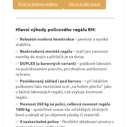
Proč je dobrou volbou
Na co si dát pozor
Hlavní výhody policového regálu RH:
✅
Robustní ocelová konstrukce
– pevnost a vysoká
stabilita.
✅
Bezšroubová montáž regálu
– stačí jen zasunout
nosníky do stojin a přitlačit je na doraz.
✅
DUPLEX (u barevných variant)
– práškové lakování
na pozinkovaném povrchu, pro dvojitou antikorozní
ochranu.
✅
Pozinkovaný základ i pod barvou
– i při lokálním
poškození laku nezůstává ocel „na holém plechu“ jako
u běžně lakovaných regálů, což zvyšuje životnost
regálu.
✅
Nosnost 350 kg na polici, celková nosnost regálu
1400 kg
– spolehlivě unese vše od těžkých úložných
boxů a nářadí až po objemné zásoby či materiál.
✅
4 nastavitelné police
– flexibilní skladovací prostor s
možností úpravy výšky polic.