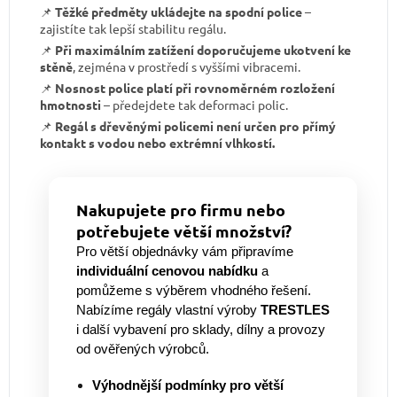
📌
Těžké předměty ukládejte na spodní police
–
zajistíte tak lepší stabilitu regálu.
📌
Při maximálním zatížení doporučujeme ukotvení ke
stěně
, zejména v prostředí s vyššími vibracemi.
📌
Nosnost police platí při rovnoměrném rozložení
hmotnosti
– předejdete tak deformaci polic.
📌
Regál s dřevěnými policemi není určen pro přímý
kontakt s vodou nebo extrémní vlhkostí.
Nakupujete pro firmu nebo
potřebujete větší množství?
Pro větší objednávky vám připravíme
individuální cenovou nabídku
a
pomůžeme s výběrem vhodného řešení.
Nabízíme regály vlastní výroby
TRESTLES
i další vybavení pro sklady, dílny a provozy
od ověřených výrobců.
Výhodnější podmínky pro větší