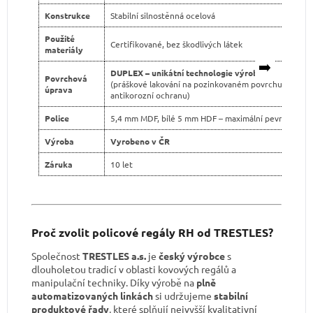
Konstrukce
Stabilní silnostěnná ocelová
Použité
Certifikované, bez škodlivých látek
materiály
➡️
DUPLEX – unikátní technologie výroby
Povrchová
(práškové lakování na pozinkovaném povrchu pro dvo
úprava
antikorozní ochranu)
Police
5,4 mm MDF, bílé 5 mm HDF – maximální pevnost
Výroba
Vyrobeno v ČR
Záruka
10 let
Proč zvolit policové regály RH od TRESTLES?
Společnost
TRESTLES a.s.
je
český výrobce
s
dlouholetou tradicí v oblasti kovových regálů a
manipulační techniky. Díky výrobě na
plně
automatizovaných linkách
si udržujeme
stabilní
produktové řady
, které splňují nejvyšší kvalitativní