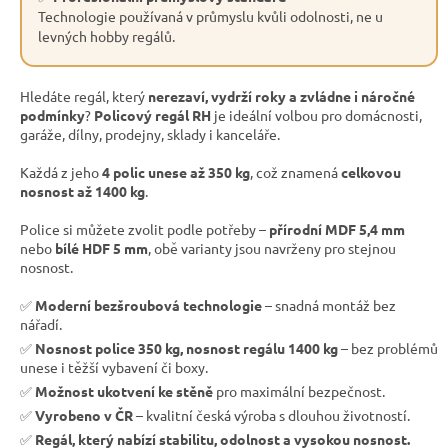
Technologie používaná v průmyslu kvůli odolnosti, ne u
levných hobby regálů.
Hledáte regál, který
nerezaví, vydrží roky a zvládne i náročné
podmínky
?
Policový regál RH
je ideální volbou pro domácnosti,
garáže, dílny, prodejny, sklady i kanceláře.
Každá z jeho
4 polic unese až 350 kg
, což znamená
celkovou
nosnost až 1400 kg
.
Police si můžete zvolit podle potřeby –
přírodní MDF 5,4 mm
nebo
bílé HDF 5 mm
, obě varianty jsou navrženy pro stejnou
nosnost.
✅
Moderní bezšroubová technologie
– snadná montáž bez
nářadí.
✅
Nosnost police 350 kg, nosnost regálu 1400 kg
– bez problémů
unese i těžší vybavení či boxy.
✅
Možnost ukotvení ke stěně
pro maximální bezpečnost.
✅
Vyrobeno v ČR
– kvalitní česká výroba s dlouhou životností.
✅
Regál, který nabízí stabilitu, odolnost a vysokou nosnost.