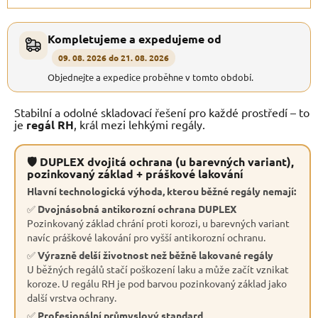
Kompletujeme a expedujeme od
09. 08. 2026 do 21. 08. 2026
Objednejte a expedice proběhne v tomto období.
Stabilní a odolné skladovací řešení pro každé prostředí – to
je
regál RH
, král mezi lehkými regály.
🛡 DUPLEX dvojitá ochrana (u barevných variant),
pozinkovaný základ + práškové lakování
Hlavní technologická výhoda, kterou běžné regály nemají:
✅
Dvojnásobná antikorozní ochrana DUPLEX
Pozinkovaný základ chrání proti korozi, u barevných variant
navíc práškové lakování pro vyšší antikorozní ochranu.
✅
Výrazně delší životnost než běžně lakované regály
U běžných regálů stačí poškození laku a může začít vznikat
koroze. U regálu RH je pod barvou pozinkovaný základ jako
další vrstva ochrany.
✅
Profesionální průmyslový standard