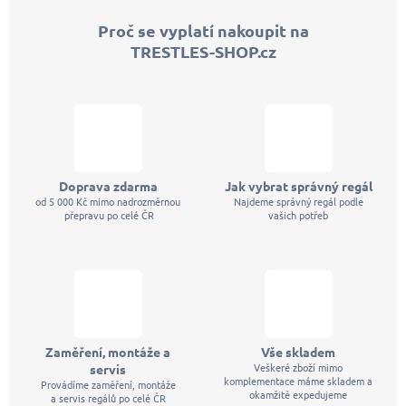
p
Proč se vyplatí nakoupit na
a
TRESTLES-SHOP.cz
t
í
Doprava zdarma
Jak vybrat správný regál
od 5 000 Kč mimo nadrozměrnou
Najdeme správný regál podle
přepravu po celé ČR
vašich potřeb
Zaměření, montáže a
Vše skladem
Veškeré zboží mimo
servis
komplementace máme skladem a
Provádíme zaměření, montáže
okamžitě expedujeme
a servis regálů po celé ČR