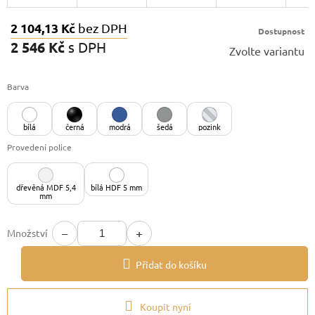
2 104,13 Kč
bez DPH
Dostupnost
2 546 Kč
s DPH
Zvolte variantu
Měrná
cena:
Barva
bílá
černá
modrá
šedá
pozink
Provedení police
dřevěná MDF 5,4
bílá HDF 5 mm
mm
−
+
Množství
Přidat do košíku
Koupit nyní