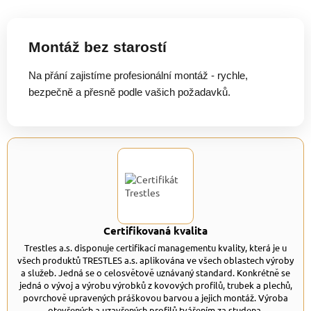
Montáž bez starostí
Na přání zajistíme profesionální montáž - rychle,
bezpečně a přesně podle vašich požadavků.
Certifikovaná kvalita
Trestles a.s. disponuje certifikací managementu kvality, která je u
všech produktů TRESTLES a.s. aplikována ve všech oblastech výroby
a služeb. Jedná se o celosvětově uznávaný standard. Konkrétně se
jedná o vývoj a výrobu výrobků z kovových profilů, trubek a plechů,
povrchově upravených práškovou barvou a jejich montáž. Výroba
otevřených a uzavřených profilů tvářením za studena.