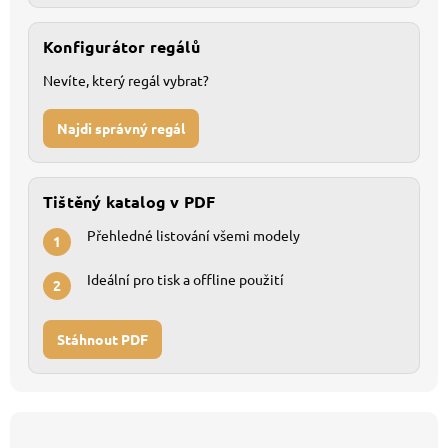
Konfigurátor regálů
Nevíte, který regál vybrat?
Najdi správný regál
Tištěný katalog v PDF
Přehledné listování všemi modely
1
Ideální pro tisk a offline použití
2
Stáhnout PDF
Z
á