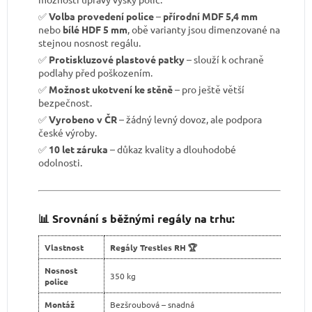
✅
Volba provedení police
–
přírodní MDF 5,4 mm
nebo
bílé HDF 5 mm
, obě varianty jsou dimenzované na
stejnou nosnost regálu.
✅
Protiskluzové plastové patky
– slouží k ochraně
podlahy před poškozením.
✅
Možnost ukotvení ke stěně
– pro ještě větší
bezpečnost.
✅
Vyrobeno v ČR
– žádný levný dovoz, ale podpora
české výroby.
✅
10 let záruka
– důkaz kvality a dlouhodobé
odolnosti.
📊 Srovnání s běžnými regály na trhu:
Vlastnost
Regály Trestles RH 🏆
Nosnost
350 kg
police
Montáž
Bezšroubová – snadná