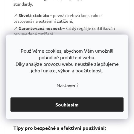
standardy.
📌
Skvělá stabilita
– pevná ocelová konstrukce
testovaná na extrémní zatížení.
📌
Garantovaná nosnost
– každý regál je certifikován
pro uvedené zatížení.
📌
Perfektní ergonomie
– snadná manipulace a
přizpůsobení výšky polic.
Používáme cookies, abychom Vám umožnili
📌
Bezkonkurenční poměr kvalita/cena
– výborné
pohodlné prohlížení webu.
zpracování za férovou cenu.
Díky analýze provozu webu neustále zlepšujeme
📌
Podpora české výroby
– investujeme do lokální
jeho funkce, výkon a použitelnost.
produkce a technologického pokroku.
📌
Dlouhodobě dostupná produktová řada
–
Nastavení
spolehněte se, že vaše skladové řešení bude
konzistentní i za několik let.
S TRESTLES
si pořizujete nejen
spolehlivý regál
, ale i
záruku kvality a dlouhodobé dostupnosti produktů
.
Souhlasím
Tipy pro bezpečné a efektivní používání: