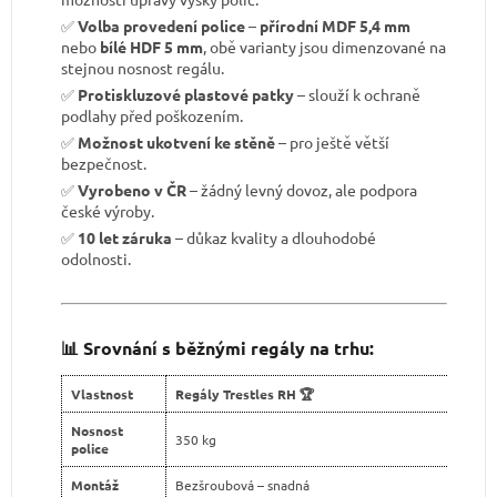
✅
Volba provedení police
–
přírodní MDF 5,4 mm
nebo
bílé HDF 5 mm
, obě varianty jsou dimenzované na
stejnou nosnost regálu.
✅
Protiskluzové plastové patky
– slouží k ochraně
podlahy před poškozením.
✅
Možnost ukotvení ke stěně
– pro ještě větší
bezpečnost.
✅
Vyrobeno v ČR
– žádný levný dovoz, ale podpora
české výroby.
✅
10 let záruka
– důkaz kvality a dlouhodobé
odolnosti.
📊 Srovnání s běžnými regály na trhu:
Vlastnost
Regály Trestles RH 🏆
Nosnost
350 kg
police
Montáž
Bezšroubová – snadná