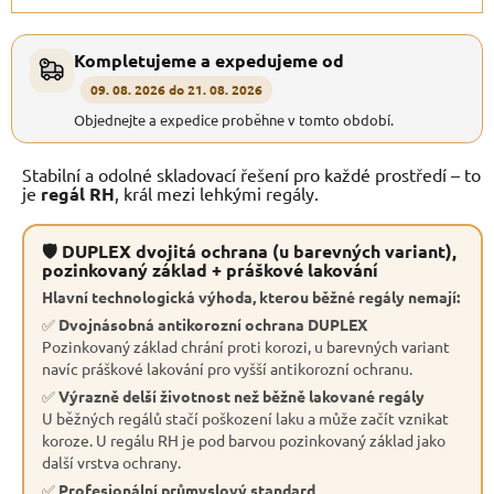
Kompletujeme a expedujeme od
09. 08. 2026 do 21. 08. 2026
Objednejte a expedice proběhne v tomto období.
Stabilní a odolné skladovací řešení pro každé prostředí – to
je
regál RH
, král mezi lehkými regály.
🛡 DUPLEX dvojitá ochrana (u barevných variant),
pozinkovaný základ + práškové lakování
Hlavní technologická výhoda, kterou běžné regály nemají:
✅
Dvojnásobná antikorozní ochrana DUPLEX
Pozinkovaný základ chrání proti korozi, u barevných variant
navíc práškové lakování pro vyšší antikorozní ochranu.
✅
Výrazně delší životnost než běžně lakované regály
U běžných regálů stačí poškození laku a může začít vznikat
koroze. U regálu RH je pod barvou pozinkovaný základ jako
další vrstva ochrany.
✅
Profesionální průmyslový standard