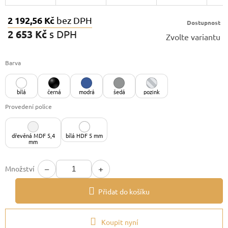
2 192,56 Kč
bez DPH
Dostupnost
2 653 Kč
s DPH
Zvolte variantu
Měrná
cena:
Barva
bílá
černá
modrá
šedá
pozink
Provedení police
dřevěná MDF 5,4
bílá HDF 5 mm
mm
−
+
Množství
Přidat do košíku
Koupit nyní