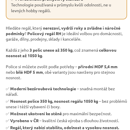
Technologie používaná v průmyslu kvůli odolnosti, ne u
levných hobby regálů.
Hledáte regál, který
nerezaví, vydrží roky a zvládne i náročné
podmínky
?
Policový regál RH
je ideální volbou pro domácnosti,
garáže, dílny, prodejny, sklady i kanceláře.
Každá z jeho
3 polic unese až 350 kg
, což znamená
celkovou
nosnost až 1050 kg
.
Police si můžete zvolit podle potřeby –
přírodní MDF 5,4 mm
nebo
bílé HDF 5 mm
, obě varianty jsou navrženy pro stejnou
nosnost.
✅
Moderní bezšroubová technologie
– snadná montáž bez
nářadí.
✅
Nosnost police 350 kg, nosnost regálu 1050 kg
– bez problémů
unese i těžší vybavení či boxy.
✅
Možnost ukotvení ke stěně
pro maximální bezpečnost.
✅
Vyrobeno v ČR
– kvalitní česká výroba s dlouhou životností.
✅
Regál, který nabízí stabilitu, odolnost a vysokou nosnost.