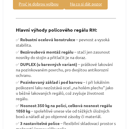
Proč je dobrou volbou
Na co si dát pozor
Hlavní výhody policového regálu RH:
✅
Robustní ocelová konstrukce
– pevnost a vysoká
stabilita.
✅
Bezšroubová montáž regálu
– stačí jen zasunout
nosníky do stojin a přitlačit je na doraz.
✅
DUPLEX (u barevných variant)
– práškové lakování
na pozinkovaném povrchu, pro dvojitou antikorozní
ochranu.
✅
Pozinkovaný základ i pod barvou
– i při lokálním
poškození laku nezůstává ocel „na holém plechu“ jako
u běžně lakovaných regálů, což zvyšuje životnost
regálu.
✅
Nosnost 350 kg na polici, celková nosnost regálu
1050 kg
– spolehlivě unese vše od těžkých úložných
boxů a nářadí až po objemné zásoby či materiál.
✅
3 nastavitelné police
– flexibilní skladovací prostor s
možností úpravy výšky polic.