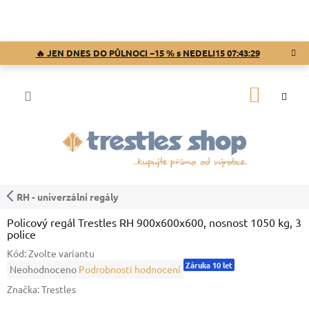
Přejít
na
obsah
🔥 JEN DNES DO PŮLNOCI −15 % s NEDELI15
07:43:28
NÁKUP
KOŠÍK
RH - univerzální regály
Policový regál Trestles RH 900x600x600, nosnost 1050 kg, 3
police
Kód:
Zvolte variantu
Záruka 10 let
Průměrné
Neohodnoceno
Podrobnosti hodnocení
hodnocení
Značka:
Trestles
produktu
je