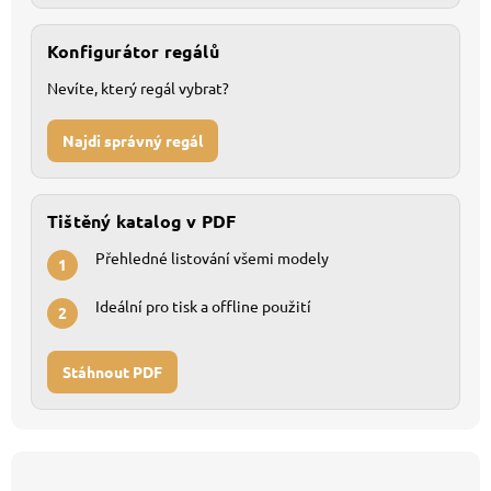
Konfigurátor regálů
Nevíte, který regál vybrat?
Najdi správný regál
Tištěný katalog v PDF
Přehledné listování všemi modely
1
Ideální pro tisk a offline použití
2
Stáhnout PDF
Z
á