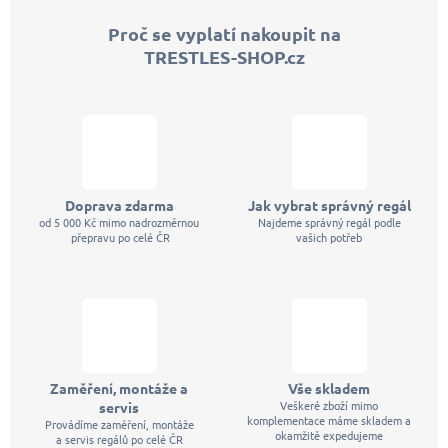
p
Proč se vyplatí nakoupit na
a
TRESTLES-SHOP.cz
t
í
Doprava zdarma
Jak vybrat správný regál
od 5 000 Kč mimo nadrozměrnou
Najdeme správný regál podle
přepravu po celé ČR
vašich potřeb
Zaměření, montáže a
Vše skladem
Veškeré zboží mimo
servis
komplementace máme skladem a
Provádíme zaměření, montáže
okamžitě expedujeme
a servis regálů po celé ČR