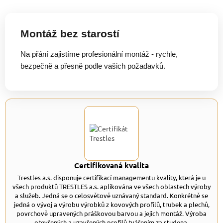
Montáž bez starostí
Na přání zajistíme profesionální montáž - rychle,
bezpečně a přesně podle vašich požadavků.
Certifikovaná kvalita
Trestles a.s. disponuje certifikací managementu kvality, která je u
všech produktů TRESTLES a.s. aplikována ve všech oblastech výroby
a služeb. Jedná se o celosvětově uznávaný standard. Konkrétně se
jedná o vývoj a výrobu výrobků z kovových profilů, trubek a plechů,
povrchově upravených práškovou barvou a jejich montáž. Výroba
otevřených a uzavřených profilů tvářením za studena.