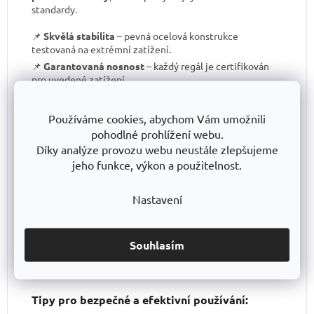
standardy.
📌
Skvělá stabilita
– pevná ocelová konstrukce
testovaná na extrémní zatížení.
📌
Garantovaná nosnost
– každý regál je certifikován
pro uvedené zatížení.
📌
Perfektní ergonomie
– snadná manipulace a
přizpůsobení výšky polic.
Používáme cookies, abychom Vám umožnili
📌
Bezkonkurenční poměr kvalita/cena
– výborné
pohodlné prohlížení webu.
zpracování za férovou cenu.
Díky analýze provozu webu neustále zlepšujeme
📌
Podpora české výroby
– investujeme do lokální
jeho funkce, výkon a použitelnost.
produkce a technologického pokroku.
📌
Dlouhodobě dostupná produktová řada
–
Nastavení
spolehněte se, že vaše skladové řešení bude
konzistentní i za několik let.
S TRESTLES
si pořizujete nejen
spolehlivý regál
, ale i
záruku kvality a dlouhodobé dostupnosti produktů
.
Souhlasím
Tipy pro bezpečné a efektivní používání: