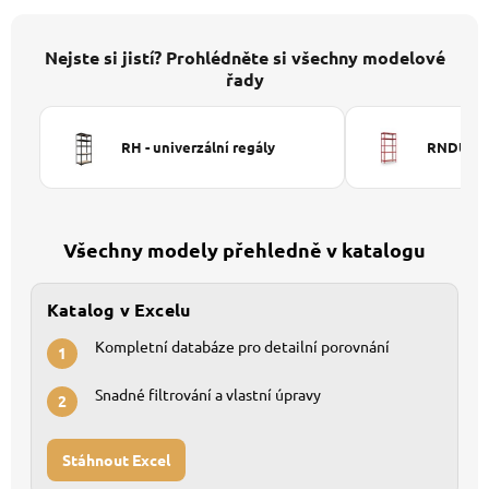
Nejste si jistí? Prohlédněte si všechny modelové
řady
RH - univerzální regály
RNDU-KUI
Všechny modely přehledně v katalogu
Katalog v Excelu
Kompletní databáze pro detailní porovnání
1
Snadné filtrování a vlastní úpravy
2
Stáhnout Excel