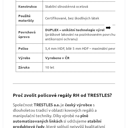
Konstrukce
Stabilní silnostěnná ocelová
Použité
Certifikované, bez škodlivých látek
materiály
➡️
DUPLEX – unikátní technologie výroby
Povrchová
(práškové lakování na pozinkovaném povrchu pro dvo
úprava
antikorozní ochranu)
Police
5,4 mm MDF, bílé 5 mm HDF – maximální pevnost
Výroba
Vyrobeno v ČR
Záruka
10 let
Proč zvolit policové regály RH od TRESTLES?
Společnost
TRESTLES a.s.
je
český výrobce
s
dlouholetou tradicí v oblasti kovových regálů a
manipulační techniky. Díky výrobě na
plně
automatizovaných linkách
si udržujeme
stabilní
produktové řady
, které splňují nejvyšší kvalitativní