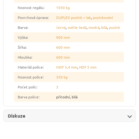
Nosnost regálu
:
1050 kg
Povrchová úprava
:
DUPLEX pozink + lak
,
pozinkování
Barva
:
černá
,
světle šedá
,
modrá
,
bílá
,
pozink
Výška
:
900 mm
Šířka
:
600 mm
Hloubka
:
600 mm
Materiál police
:
MDF 5,4 mm
,
HDF 5 mm
Nosnost police
:
350 kg
Počet polic
:
3
Barva police
:
přírodní, bílá
Diskuze