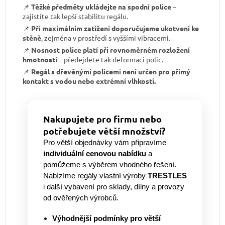
📌
Těžké předměty ukládejte na spodní police
–
zajistíte tak lepší stabilitu regálu.
📌
Při maximálním zatížení doporučujeme ukotvení ke
stěně
, zejména v prostředí s vyššími vibracemi.
📌
Nosnost police platí při rovnoměrném rozložení
hmotnosti
– předejdete tak deformaci polic.
📌
Regál s dřevěnými policemi není určen pro přímý
kontakt s vodou nebo extrémní vlhkostí.
Nakupujete pro firmu nebo
potřebujete větší množství?
Pro větší objednávky vám připravíme
individuální cenovou nabídku
a
pomůžeme s výběrem vhodného řešení.
Nabízíme regály vlastní výroby
TRESTLES
i další vybavení pro sklady, dílny a provozy
od ověřených výrobců.
Výhodnější podmínky pro větší