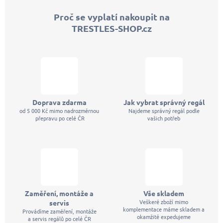
p
Proč se vyplatí nakoupit na
a
TRESTLES-SHOP.cz
t
í
Doprava zdarma
Jak vybrat správný regál
od 5 000 Kč mimo nadrozměrnou
Najdeme správný regál podle
přepravu po celé ČR
vašich potřeb
Zaměření, montáže a
Vše skladem
Veškeré zboží mimo
servis
komplementace máme skladem a
Provádíme zaměření, montáže
okamžitě expedujeme
a servis regálů po celé ČR