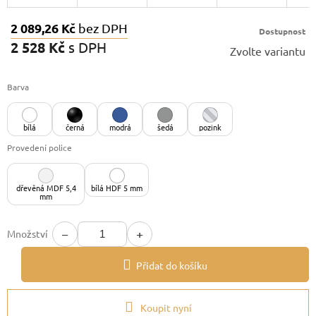
2 089,26 Kč
bez DPH
Dostupnost
2 528 Kč
s DPH
Zvolte variantu
Měrná
cena:
Barva
bílá
černá
modrá
šedá
pozink
Provedení police
dřevěná MDF 5,4
bílá HDF 5 mm
mm
−
+
Množství
Přidat do košíku
Koupit nyní