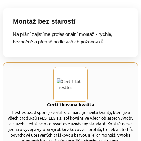
Montáž bez starostí
Na přání zajistíme profesionální montáž - rychle,
bezpečně a přesně podle vašich požadavků.
Certifikovaná kvalita
Trestles a.s. disponuje certifikací managementu kvality, která je u
všech produktů TRESTLES a.s. aplikována ve všech oblastech výroby
a služeb. Jedná se o celosvětově uznávaný standard. Konkrétně se
jedná o vývoj a výrobu výrobků z kovových profilů, trubek a plechů,
povrchově upravených práškovou barvou a jejich montáž. Výroba
otevřených a uzavřených profilů tvářením za studena.