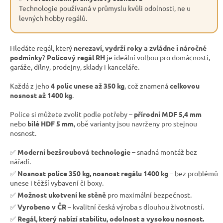
Technologie používaná v průmyslu kvůli odolnosti, ne u
levných hobby regálů.
Hledáte regál, který
nerezaví, vydrží roky a zvládne i náročné
podmínky
?
Policový regál RH
je ideální volbou pro domácnosti,
garáže, dílny, prodejny, sklady i kanceláře.
Každá z jeho
4 polic unese až 350 kg
, což znamená
celkovou
nosnost až 1400 kg
.
Police si můžete zvolit podle potřeby –
přírodní MDF 5,4 mm
nebo
bílé HDF 5 mm
, obě varianty jsou navrženy pro stejnou
nosnost.
✅
Moderní bezšroubová technologie
– snadná montáž bez
nářadí.
✅
Nosnost police 350 kg, nosnost regálu 1400 kg
– bez problémů
unese i těžší vybavení či boxy.
✅
Možnost ukotvení ke stěně
pro maximální bezpečnost.
✅
Vyrobeno v ČR
– kvalitní česká výroba s dlouhou životností.
✅
Regál, který nabízí stabilitu, odolnost a vysokou nosnost.