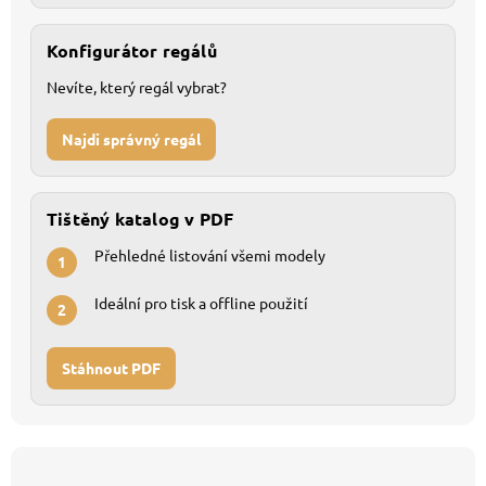
Konfigurátor regálů
Nevíte, který regál vybrat?
Najdi správný regál
Tištěný katalog v PDF
Přehledné listování všemi modely
1
Ideální pro tisk a offline použití
2
Stáhnout PDF
Z
á