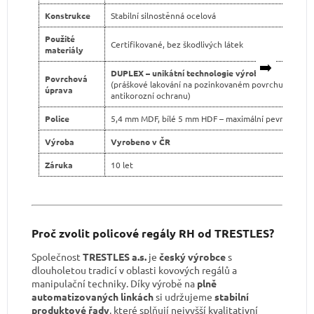
Konstrukce
Stabilní silnostěnná ocelová
Použité
Certifikované, bez škodlivých látek
materiály
➡️
DUPLEX – unikátní technologie výroby
Povrchová
(práškové lakování na pozinkovaném povrchu pro dvo
úprava
antikorozní ochranu)
Police
5,4 mm MDF, bílé 5 mm HDF – maximální pevnost
Výroba
Vyrobeno v ČR
Záruka
10 let
Proč zvolit policové regály RH od TRESTLES?
Společnost
TRESTLES a.s.
je
český výrobce
s
dlouholetou tradicí v oblasti kovových regálů a
manipulační techniky. Díky výrobě na
plně
automatizovaných linkách
si udržujeme
stabilní
produktové řady
, které splňují nejvyšší kvalitativní