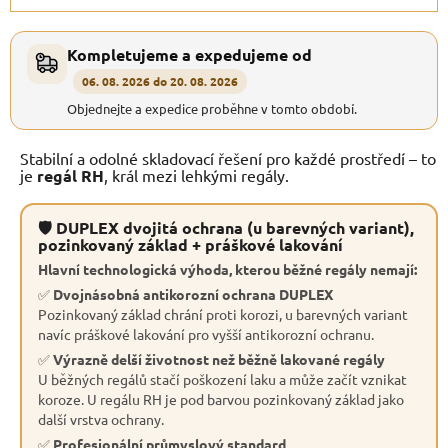
Kompletujeme a expedujeme od
06. 08. 2026 do 20. 08. 2026
Objednejte a expedice proběhne v tomto období.
Stabilní a odolné skladovací řešení pro každé prostředí – to
je
regál RH
, král mezi lehkými regály.
🛡 DUPLEX dvojitá ochrana (u barevných variant),
pozinkovaný základ + práškové lakování
Hlavní technologická výhoda, kterou běžné regály nemají:
✅
Dvojnásobná antikorozní ochrana DUPLEX
Pozinkovaný základ chrání proti korozi, u barevných variant
navíc práškové lakování pro vyšší antikorozní ochranu.
✅
Výrazně delší životnost než běžně lakované regály
U běžných regálů stačí poškození laku a může začít vznikat
koroze. U regálu RH je pod barvou pozinkovaný základ jako
další vrstva ochrany.
✅
Profesionální průmyslový standard