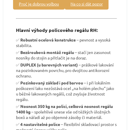
Proč je dobrou volbou
Na co si dát pozor
Hlavní výhody policového regálu RH:
✅
Robustní ocelová konstrukce
– pevnost a vysoká
stabilita.
✅
Bezšroubová montáž regálu
– stačí jen zasunout
nosníky do stojin a přitlačit je na doraz.
✅
DUPLEX (u barevných variant)
– práškové lakování
na pozinkovaném povrchu, pro dvojitou antikorozní
ochranu.
✅
Pozinkovaný základ i pod barvou
– i při lokálním
poškození laku nezůstává ocel „na holém plechu“ jako
u běžně lakovaných regálů, což zvyšuje životnost
regálu.
✅
Nosnost 350 kg na polici, celková nosnost regálu
1400 kg
– spolehlivě unese vše od těžkých úložných
boxů a nářadí až po objemné zásoby či materiál.
✅
4 nastavitelné police
– flexibilní skladovací prostor s
možností úpravy výšky polic.