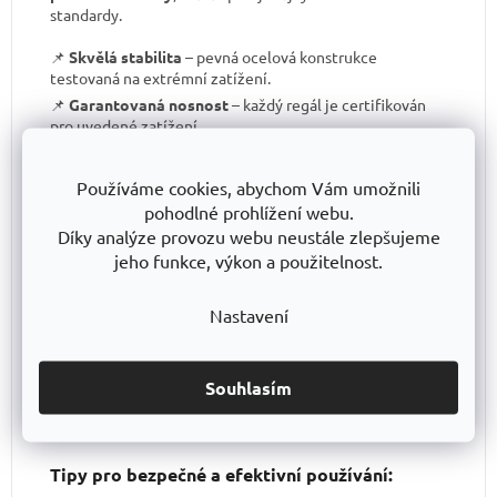
standardy.
📌
Skvělá stabilita
– pevná ocelová konstrukce
testovaná na extrémní zatížení.
📌
Garantovaná nosnost
– každý regál je certifikován
pro uvedené zatížení.
📌
Perfektní ergonomie
– snadná manipulace a
přizpůsobení výšky polic.
Používáme cookies, abychom Vám umožnili
📌
Bezkonkurenční poměr kvalita/cena
– výborné
pohodlné prohlížení webu.
zpracování za férovou cenu.
Díky analýze provozu webu neustále zlepšujeme
📌
Podpora české výroby
– investujeme do lokální
jeho funkce, výkon a použitelnost.
produkce a technologického pokroku.
📌
Dlouhodobě dostupná produktová řada
–
Nastavení
spolehněte se, že vaše skladové řešení bude
konzistentní i za několik let.
S TRESTLES
si pořizujete nejen
spolehlivý regál
, ale i
záruku kvality a dlouhodobé dostupnosti produktů
.
Souhlasím
Tipy pro bezpečné a efektivní používání: