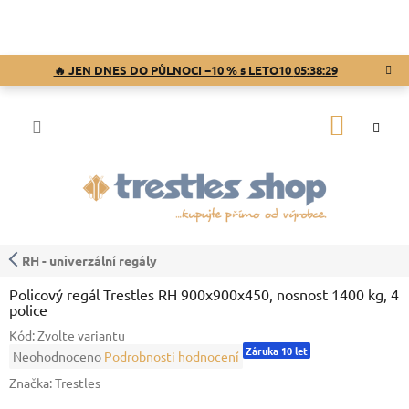
Přejít
na
obsah
🔥 JEN DNES DO PŮLNOCI −10 % s LETO10
05:38:28
NÁKUP
KOŠÍK
RH - univerzální regály
Policový regál Trestles RH 900x900x450, nosnost 1400 kg, 4
police
Kód:
Zvolte variantu
Záruka 10 let
Průměrné
Neohodnoceno
Podrobnosti hodnocení
hodnocení
Značka:
Trestles
produktu
je