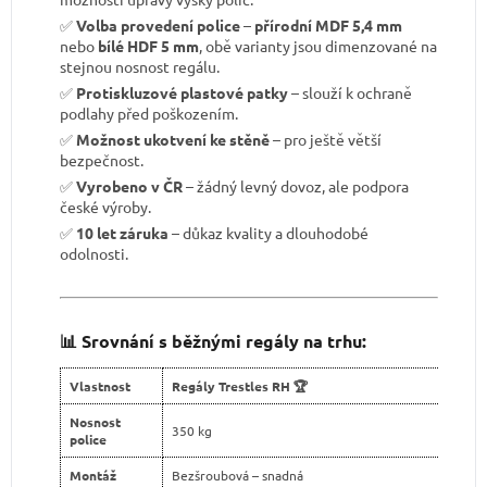
✅
Volba provedení police
–
přírodní MDF 5,4 mm
nebo
bílé HDF 5 mm
, obě varianty jsou dimenzované na
stejnou nosnost regálu.
✅
Protiskluzové plastové patky
– slouží k ochraně
podlahy před poškozením.
✅
Možnost ukotvení ke stěně
– pro ještě větší
bezpečnost.
✅
Vyrobeno v ČR
– žádný levný dovoz, ale podpora
české výroby.
✅
10 let záruka
– důkaz kvality a dlouhodobé
odolnosti.
📊 Srovnání s běžnými regály na trhu:
Vlastnost
Regály Trestles RH 🏆
Nosnost
350 kg
police
Montáž
Bezšroubová – snadná