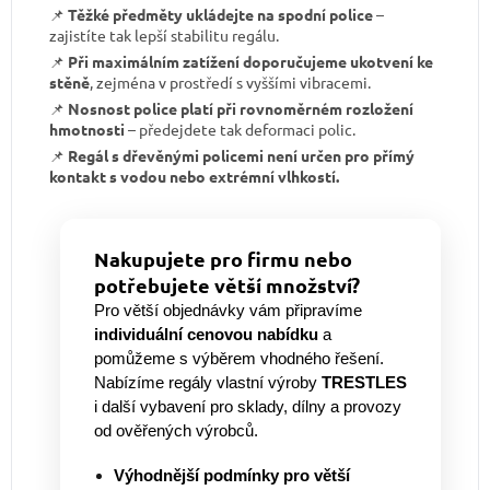
📌
Těžké předměty ukládejte na spodní police
–
zajistíte tak lepší stabilitu regálu.
📌
Při maximálním zatížení doporučujeme ukotvení ke
stěně
, zejména v prostředí s vyššími vibracemi.
📌
Nosnost police platí při rovnoměrném rozložení
hmotnosti
– předejdete tak deformaci polic.
📌
Regál s dřevěnými policemi není určen pro přímý
kontakt s vodou nebo extrémní vlhkostí.
Nakupujete pro firmu nebo
potřebujete větší množství?
Pro větší objednávky vám připravíme
individuální cenovou nabídku
a
pomůžeme s výběrem vhodného řešení.
Nabízíme regály vlastní výroby
TRESTLES
i další vybavení pro sklady, dílny a provozy
od ověřených výrobců.
Výhodnější podmínky pro větší