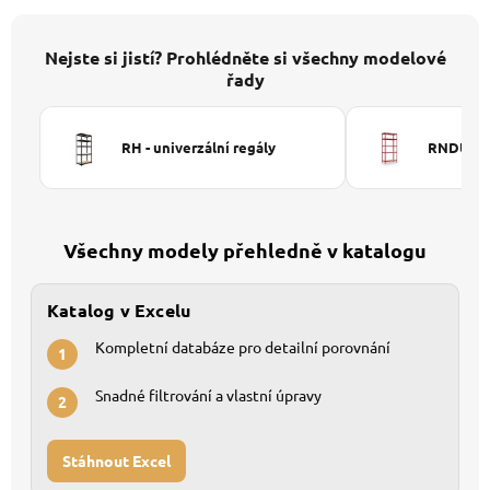
Nejste si jistí? Prohlédněte si všechny modelové
řady
RH - univerzální regály
RNDU-KUI
Všechny modely přehledně v katalogu
Katalog v Excelu
Kompletní databáze pro detailní porovnání
1
Snadné filtrování a vlastní úpravy
2
Stáhnout Excel