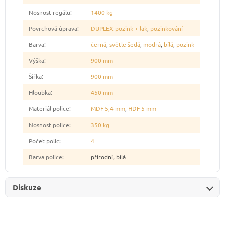
Nosnost regálu
:
1400 kg
Povrchová úprava
:
DUPLEX pozink + lak
,
pozinkování
Barva
:
černá
,
světle šedá
,
modrá
,
bílá
,
pozink
Výška
:
900 mm
Šířka
:
900 mm
Hloubka
:
450 mm
Materiál police
:
MDF 5,4 mm
,
HDF 5 mm
Nosnost police
:
350 kg
Počet polic
:
4
Barva police
:
přírodní, bílá
Diskuze