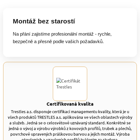
Montáž bez starostí
Na přání zajistíme profesionální montáž - rychle,
bezpečně a přesně podle vašich požadavků.
Certifikovaná kvalita
Trestles a.s. disponuje certifikací managementu kvality, která je u
všech produktů TRESTLES a.s. aplikována ve všech oblastech výroby
a služeb. Jedná se o celosvětově uznávaný standard. Konkrétně se
jedná o vývoj a výrobu výrobků z kovových profilů, trubek a plechů,
povrchově upravených práškovou barvou a jejich montáž. Výroba
otevřených a uzavřených profilů tvářením za studena.