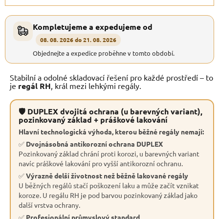
Kompletujeme a expedujeme od
08. 08. 2026 do 21. 08. 2026
Objednejte a expedice proběhne v tomto období.
Stabilní a odolné skladovací řešení pro každé prostředí – to
je
regál RH
, král mezi lehkými regály.
🛡 DUPLEX dvojitá ochrana (u barevných variant),
pozinkovaný základ + práškové lakování
Hlavní technologická výhoda, kterou běžné regály nemají:
✅
Dvojnásobná antikorozní ochrana DUPLEX
Pozinkovaný základ chrání proti korozi, u barevných variant
navíc práškové lakování pro vyšší antikorozní ochranu.
✅
Výrazně delší životnost než běžně lakované regály
U běžných regálů stačí poškození laku a může začít vznikat
koroze. U regálu RH je pod barvou pozinkovaný základ jako
další vrstva ochrany.
✅
Profesionální průmyslový standard