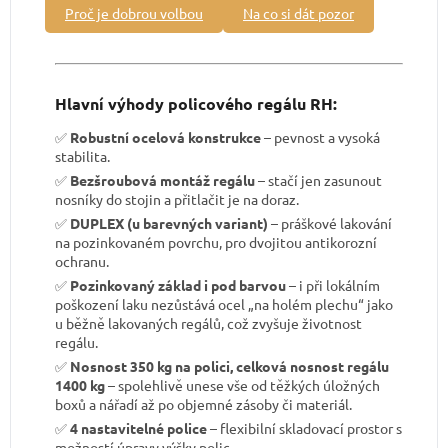
Proč je dobrou volbou
Na co si dát pozor
Hlavní výhody policového regálu RH:
✅
Robustní ocelová konstrukce
– pevnost a vysoká
stabilita.
✅
Bezšroubová montáž regálu
– stačí jen zasunout
nosníky do stojin a přitlačit je na doraz.
✅
DUPLEX (u barevných variant)
– práškové lakování
na pozinkovaném povrchu, pro dvojitou antikorozní
ochranu.
✅
Pozinkovaný základ i pod barvou
– i při lokálním
poškození laku nezůstává ocel „na holém plechu“ jako
u běžně lakovaných regálů, což zvyšuje životnost
regálu.
✅
Nosnost 350 kg na polici, celková nosnost regálu
1400 kg
– spolehlivě unese vše od těžkých úložných
boxů a nářadí až po objemné zásoby či materiál.
✅
4 nastavitelné police
– flexibilní skladovací prostor s
možností úpravy výšky polic.