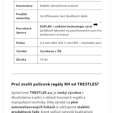
Konstrukce
Stabilní silnostěnná ocelová
Použité
Certifikované, bez škodlivých látek
materiály
➡️
DUPLEX – unikátní technologie výroby
Povrchová
(práškové lakování na pozinkovaném povrchu pro dvo
úprava
antikorozní ochranu)
Police
5,4 mm MDF, bílé 5 mm HDF – maximální pevnost
Výroba
Vyrobeno v ČR
Záruka
10 let
Proč zvolit policové regály RH od TRESTLES?
Společnost
TRESTLES a.s.
je
český výrobce
s
dlouholetou tradicí v oblasti kovových regálů a
manipulační techniky. Díky výrobě na
plně
automatizovaných linkách
si udržujeme
stabilní
produktové řady
, které splňují nejvyšší kvalitativní