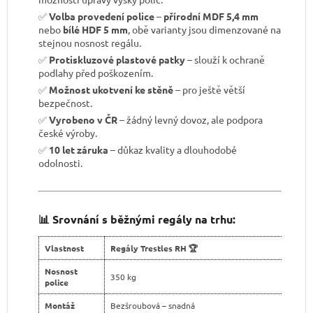
✅
Volba provedení police
–
přírodní MDF 5,4 mm
nebo
bílé HDF 5 mm
, obě varianty jsou dimenzované na
stejnou nosnost regálu.
✅
Protiskluzové plastové patky
– slouží k ochraně
podlahy před poškozením.
✅
Možnost ukotvení ke stěně
– pro ještě větší
bezpečnost.
✅
Vyrobeno v ČR
– žádný levný dovoz, ale podpora
české výroby.
✅
10 let záruka
– důkaz kvality a dlouhodobé
odolnosti.
📊 Srovnání s běžnými regály na trhu:
Vlastnost
Regály Trestles RH 🏆
Nosnost
350 kg
police
Montáž
Bezšroubová – snadná