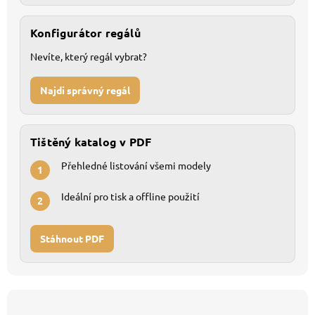
Konfigurátor regálů
Nevíte, který regál vybrat?
Najdi správný regál
Tištěný katalog v PDF
Přehledné listování všemi modely
1
Ideální pro tisk a offline použití
2
Stáhnout PDF
Z
á