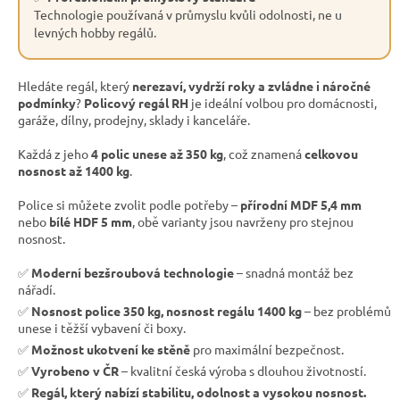
Technologie používaná v průmyslu kvůli odolnosti, ne u
levných hobby regálů.
Hledáte regál, který
nerezaví, vydrží roky a zvládne i náročné
podmínky
?
Policový regál RH
je ideální volbou pro domácnosti,
garáže, dílny, prodejny, sklady i kanceláře.
Každá z jeho
4 polic unese až 350 kg
, což znamená
celkovou
nosnost až 1400 kg
.
Police si můžete zvolit podle potřeby –
přírodní MDF 5,4 mm
nebo
bílé HDF 5 mm
, obě varianty jsou navrženy pro stejnou
nosnost.
✅
Moderní bezšroubová technologie
– snadná montáž bez
nářadí.
✅
Nosnost police 350 kg, nosnost regálu 1400 kg
– bez problémů
unese i těžší vybavení či boxy.
✅
Možnost ukotvení ke stěně
pro maximální bezpečnost.
✅
Vyrobeno v ČR
– kvalitní česká výroba s dlouhou životností.
✅
Regál, který nabízí stabilitu, odolnost a vysokou nosnost.