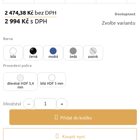
2 474,38 Kč
bez DPH
Dostupnost
2 994 Kč
s DPH
Zvolte variantu
Měrná
cena:
Barva
bílá
černá
modrá
šedá
pozink
Provedení police
dřevěná MDF 5,4
bílá HDF 5 mm
mm
−
+
Množství
Přidat do košíku
Koupit nyní