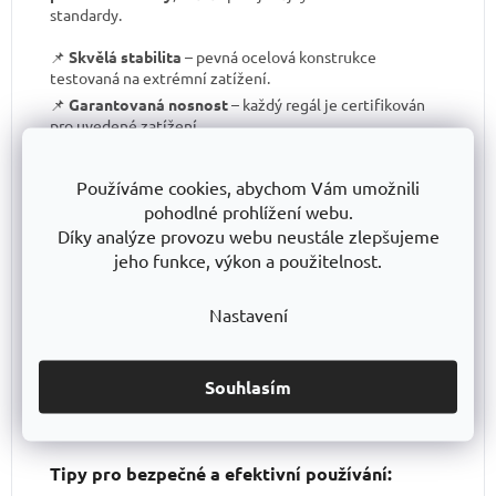
standardy.
📌
Skvělá stabilita
– pevná ocelová konstrukce
testovaná na extrémní zatížení.
📌
Garantovaná nosnost
– každý regál je certifikován
pro uvedené zatížení.
📌
Perfektní ergonomie
– snadná manipulace a
přizpůsobení výšky polic.
Používáme cookies, abychom Vám umožnili
📌
Bezkonkurenční poměr kvalita/cena
– výborné
pohodlné prohlížení webu.
zpracování za férovou cenu.
Díky analýze provozu webu neustále zlepšujeme
📌
Podpora české výroby
– investujeme do lokální
jeho funkce, výkon a použitelnost.
produkce a technologického pokroku.
📌
Dlouhodobě dostupná produktová řada
–
Nastavení
spolehněte se, že vaše skladové řešení bude
konzistentní i za několik let.
S TRESTLES
si pořizujete nejen
spolehlivý regál
, ale i
záruku kvality a dlouhodobé dostupnosti produktů
.
Souhlasím
Tipy pro bezpečné a efektivní používání: