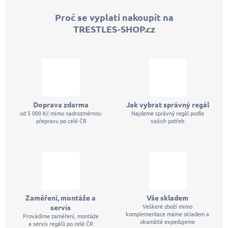
p
Proč se vyplatí nakoupit na
a
TRESTLES-SHOP.cz
t
í
Doprava zdarma
Jak vybrat správný regál
od 5 000 Kč mimo nadrozměrnou
Najdeme správný regál podle
přepravu po celé ČR
vašich potřeb
Zaměření, montáže a
Vše skladem
Veškeré zboží mimo
servis
komplementace máme skladem a
Provádíme zaměření, montáže
okamžitě expedujeme
a servis regálů po celé ČR