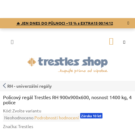
Přejít
na
obsah
🔥 JEN DNES DO PŮLNOCI −15 % s EXTRA15
00:14:11
NÁKUP
KOŠÍK
RH - univerzální regály
Policový regál Trestles RH 900x900x600, nosnost 1400 kg, 4
police
Kód:
Zvolte variantu
Záruka 10 let
Průměrné
Neohodnoceno
Podrobnosti hodnocení
hodnocení
Značka:
Trestles
produktu
je