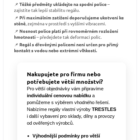
📌
Těžké předměty ukládejte na spodní police
–
zajistíte tak lepší stabilitu regálu.
📌
Při maximálním zatížení doporučujeme ukotvení ke
stěně
, zejména v prostředí s vyššími vibracemi.
📌
Nosnost police platí při rovnoměrném rozložení
hmotnosti
– předejdete tak deformaci polic.
📌
Regál s dřevěnými policemi není určen pro přímý
kontakt s vodou nebo extrémní vlhkostí.
Nakupujete pro firmu nebo
potřebujete větší množství?
Pro větší objednávky vám připravíme
individuální cenovou nabídku
a
pomůžeme s výběrem vhodného řešení.
Nabízíme regály vlastní výroby
TRESTLES
i další vybavení pro sklady, dílny a provozy
od ověřených výrobců.
Výhodnější podmínky pro větší