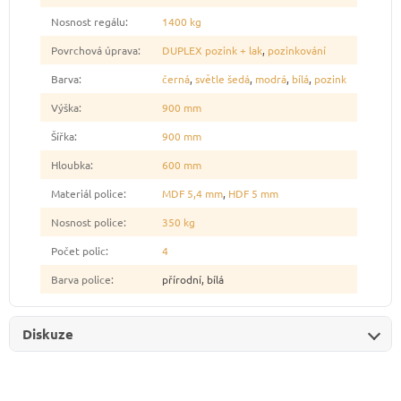
Nosnost regálu
:
1400 kg
Povrchová úprava
:
DUPLEX pozink + lak
,
pozinkování
Barva
:
černá
,
světle šedá
,
modrá
,
bílá
,
pozink
Výška
:
900 mm
Šířka
:
900 mm
Hloubka
:
600 mm
Materiál police
:
MDF 5,4 mm
,
HDF 5 mm
Nosnost police
:
350 kg
Počet polic
:
4
Barva police
:
přírodní, bílá
Diskuze