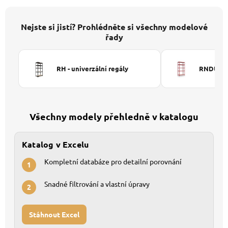
Nejste si jistí? Prohlédněte si všechny modelové
řady
RH - univerzální regály
RNDU-KUI
Všechny modely přehledně v katalogu
Katalog v Excelu
Kompletní databáze pro detailní porovnání
1
Snadné filtrování a vlastní úpravy
2
Stáhnout Excel