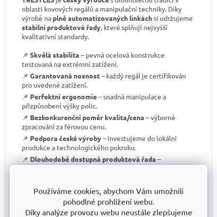
oblasti kovových regálů a manipulační techniky. Díky
výrobě na
plně automatizovaných linkách
si udržujeme
stabilní produktové řady
, které splňují nejvyšší
kvalitativní standardy.
📌
Skvělá stabilita
– pevná ocelová konstrukce
testovaná na extrémní zatížení.
📌
Garantovaná nosnost
– každý regál je certifikován
pro uvedené zatížení.
📌
Perfektní ergonomie
– snadná manipulace a
přizpůsobení výšky polic.
📌
Bezkonkurenční poměr kvalita/cena
– výborné
zpracování za férovou cenu.
📌
Podpora české výroby
– investujeme do lokální
produkce a technologického pokroku.
📌
Dlouhodobě dostupná produktová řada
–
spolehněte se, že vaše skladové řešení bude
konzistentní i za několik let.
S TRESTLES
si pořizujete nejen
spolehlivý regál
, ale i
Používáme cookies, abychom Vám umožnili
záruku kvality a dlouhodobé dostupnosti produktů
.
pohodlné prohlížení webu.
Díky analýze provozu webu neustále zlepšujeme