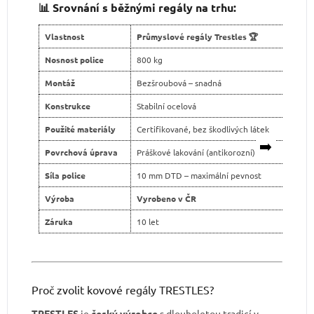
📊 Srovnání s běžnými regály na trhu:
Vlastnost
Průmyslové regály Trestles 🏆
Levn
Nosnost police
800 kg
400 
Montáž
Bezšroubová – snadná
Šroub
Konstrukce
Stabilní ocelová
Slabš
Použité materiály
Certifikované, bez škodlivých látek
Neja
➡️
Povrchová úprava
Práškové lakování (antikorozní)
Levné
Síla police
10 mm DTD – maximální pevnost
tenčí
Výroba
Vyrobeno v ČR
Dovo
Záruka
10 let
2 ro
Proč zvolit kovové regály TRESTLES?
TRESTLES
je
český výrobce
s dlouholetou tradicí v