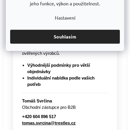
jeho funkce, výkon a použitelnost.
Nakupujete pro firmu nebo
potřebujete větší množství?
Nastavení
Pro větší objednávky vám připravíme
individuální cenovou nabídku
a pomůžeme
s výběrem vhodného řešení. Nabízíme
Souhlasím
regály vlastní výroby
TRESTLES
i další
vybavení pro sklady, dílny a provozy od
ověřených výrobců.
Výhodnější podmínky pro větší
objednávky
Individuální nabídka podle vašich
potřeb
Tomáš Svrčina
Obchodní zástupce pro B2B
+420 604 896 517
tomas.svrcina@trestles.cz