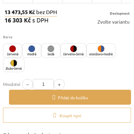
13 473,55 Kč
bez DPH
Dostupnost
16 303 Kč
s DPH
Zvolte variantu
Měrná
cena:
Barva
červená
modrá
šedá
červeno-černá
oranžovo-modrá
žluto-černá
−
+
Množství
Přidat do košíku
Koupit nyní