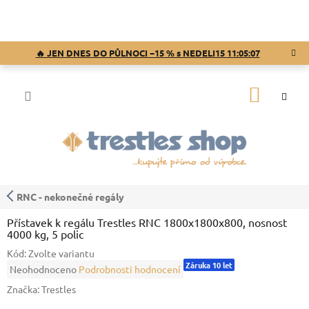
Přejít
na
obsah
🔥 JEN DNES DO PŮLNOCI −15 % s NEDELI15
11:05:07
NÁKUP
KOŠÍK
RNC - nekonečné regály
Přístavek k regálu Trestles RNC 1800x1800x800, nosnost
4000 kg, 5 polic
Kód:
Zvolte variantu
Záruka 10 let
Průměrné
Neohodnoceno
Podrobnosti hodnocení
hodnocení
Značka:
Trestles
produktu
je