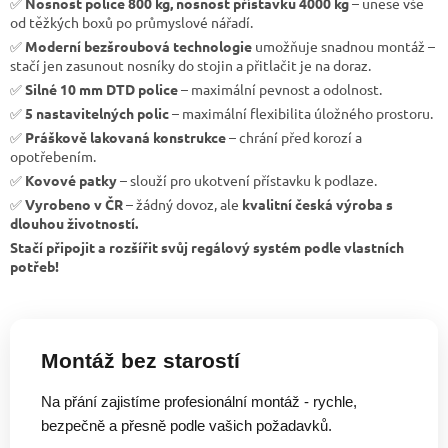
✅
Nosnost police 800 kg, nosnost přístavku 4000 kg
– unese vše
od těžkých boxů po průmyslové nářadí.
✅
Moderní bezšroubová technologie
umožňuje snadnou montáž –
stačí jen zasunout nosníky do stojin a přitlačit je na doraz.
✅
Silné 10 mm DTD police
– maximální pevnost a odolnost.
✅
5 nastavitelných polic
– maximální flexibilita úložného prostoru.
✅
Práškově lakovaná konstrukce
– chrání před korozí a
opotřebením.
✅
Kovové patky
– slouží pro ukotvení přístavku k podlaze.
✅
Vyrobeno v ČR
– žádný dovoz, ale
kvalitní česká výroba s
dlouhou životností.
Stačí připojit a rozšířit svůj regálový systém podle vlastních
potřeb!
Montáž bez starostí
Na přání zajistíme profesionální montáž - rychle,
bezpečně a přesně podle vašich požadavků.