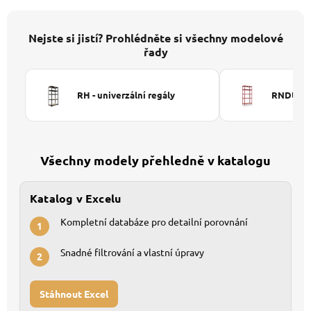
Nejste si jistí? Prohlédněte si všechny modelové
řady
RH - univerzální regály
RNDU-KUI
Všechny modely přehledně v katalogu
Katalog v Excelu
Kompletní databáze pro detailní porovnání
1
Snadné filtrování a vlastní úpravy
2
Stáhnout Excel