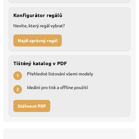
Konfigurátor regálů
Nevíte, který regál vybrat?
Najdi správný regál
Tištěný katalog v PDF
Přehledné listování všemi modely
1
Ideální pro tisk a offline použití
2
Stáhnout PDF
Z
á