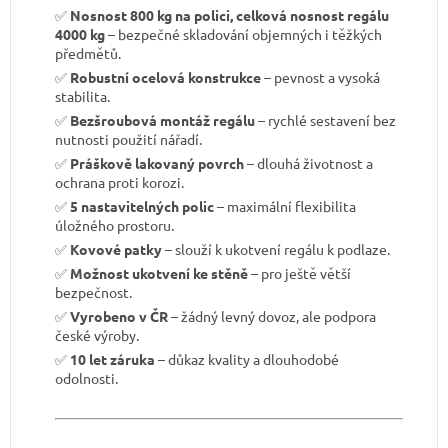
✅
Nosnost 800 kg na polici, celková nosnost regálu
4000 kg
– bezpečné skladování objemných i těžkých
předmětů.
✅
Robustní ocelová konstrukce
– pevnost a vysoká
stabilita.
✅
Bezšroubová montáž regálu
– rychlé sestavení bez
nutnosti použití nářadí.
✅
Práškově lakovaný povrch
– dlouhá životnost a
ochrana proti korozi.
✅
5 nastavitelných polic
– maximální flexibilita
úložného prostoru.
✅
Kovové patky
– slouží k ukotvení regálu k podlaze.
✅
Možnost ukotvení ke stěně
– pro ještě větší
bezpečnost.
✅
Vyrobeno v ČR
– žádný levný dovoz, ale podpora
české výroby.
✅
10 let záruka
– důkaz kvality a dlouhodobé
odolnosti.