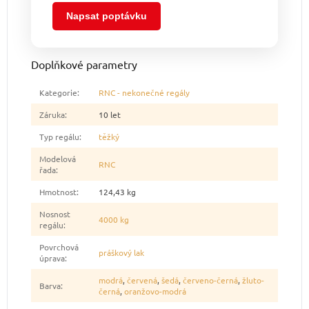
Napsat poptávku
Doplňkové parametry
Kategorie
:
RNC - nekonečné regály
Záruka
:
10 let
Typ regálu
:
těžký
Modelová
RNC
řada
:
Hmotnost
:
124,43 kg
Nosnost
4000 kg
regálu
:
Povrchová
práškový lak
úprava
:
modrá
,
červená
,
šedá
,
červeno-černá
,
žluto-
Barva
:
černá
,
oranžovo-modrá