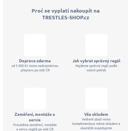
p
Proč se vyplatí nakoupit na
a
TRESTLES-SHOP.cz
t
í
Doprava zdarma
Jak vybrat správný regál
od 5 000 Kč mimo nadrozměrnou
Najdeme správný regál podle
přepravu po celé ČR
vašich potřeb
Zaměření, montáže a
Vše skladem
Veškeré zboží mimo
servis
komplementace máme skladem a
Provádíme zaměření, montáže
okamžitě expedujeme
a servis regálů po celé ČR