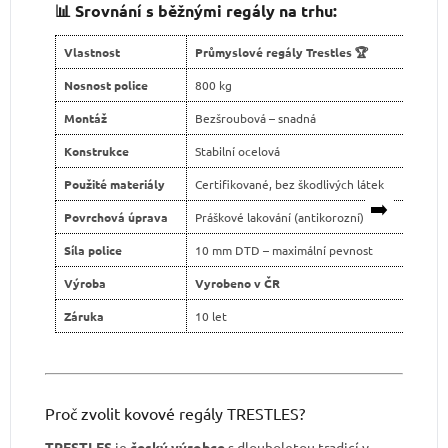
📊 Srovnání s běžnými regály na trhu:
Vlastnost
Průmyslové regály Trestles 🏆
Levn
Nosnost police
800 kg
400 
Montáž
Bezšroubová – snadná
Šroub
Konstrukce
Stabilní ocelová
Slabš
Použité materiály
Certifikované, bez škodlivých látek
Neja
➡️
Povrchová úprava
Práškové lakování (antikorozní)
Levné
Síla police
10 mm DTD – maximální pevnost
tenčí
Výroba
Vyrobeno v ČR
Dovo
Záruka
10 let
2 ro
Proč zvolit kovové regály TRESTLES?
TRESTLES
je
český výrobce
s dlouholetou tradicí v