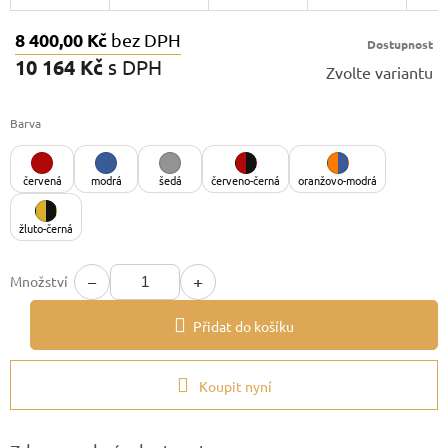
8 400,00 Kč
bez DPH
Dostupnost
10 164 Kč
s DPH
Zvolte variantu
Měrná
cena:
Barva
červená
modrá
šedá
červeno-černá
oranžovo-modrá
žluto-černá
−
+
Množství
Přidat do košíku
Koupit nyní