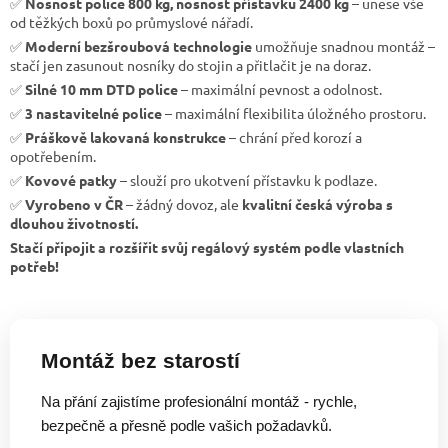
✅
Nosnost police 800 kg, nosnost přístavku 2400 kg
– unese vše
od těžkých boxů po průmyslové nářadí.
✅
Moderní bezšroubová technologie
umožňuje snadnou montáž –
stačí jen zasunout nosníky do stojin a přitlačit je na doraz.
✅
Silné 10 mm DTD police
– maximální pevnost a odolnost.
✅
3 nastavitelné police
– maximální flexibilita úložného prostoru.
✅
Práškově lakovaná konstrukce
– chrání před korozí a
opotřebením.
✅
Kovové patky
– slouží pro ukotvení přístavku k podlaze.
✅
Vyrobeno v ČR
– žádný dovoz, ale
kvalitní česká výroba s
dlouhou životností.
Stačí připojit a rozšířit svůj regálový systém podle vlastních
potřeb!
Montáž bez starostí
Na přání zajistíme profesionální montáž - rychle,
bezpečně a přesně podle vašich požadavků.