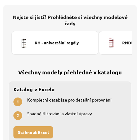
Nejste si jistí? Prohlédněte si všechny modelové
řady
RH - univerzální regály
RNDU-KUI
Všechny modely přehledně v katalogu
Katalog v Excelu
Kompletní databáze pro detailní porovnání
1
Snadné filtrování a vlastní úpravy
2
Stáhnout Excel