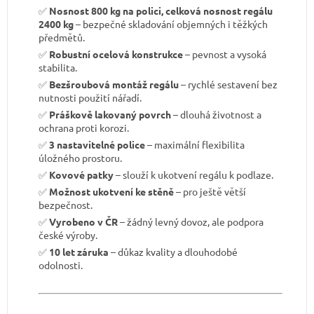
✅
Nosnost 800 kg na polici, celková nosnost regálu
2400 kg
– bezpečné skladování objemných i těžkých
předmětů.
✅
Robustní ocelová konstrukce
– pevnost a vysoká
stabilita.
✅
Bezšroubová montáž regálu
– rychlé sestavení bez
nutnosti použití nářadí.
✅
Práškově lakovaný povrch
– dlouhá životnost a
ochrana proti korozi.
✅
3 nastavitelné police
– maximální flexibilita
úložného prostoru.
✅
Kovové patky
– slouží k ukotvení regálu k podlaze.
✅
Možnost ukotvení ke stěně
– pro ještě větší
bezpečnost.
✅
Vyrobeno v ČR
– žádný levný dovoz, ale podpora
české výroby.
✅
10 let záruka
– důkaz kvality a dlouhodobé
odolnosti.