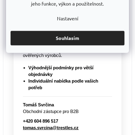
jeho funkce, výkon a použitelnost.
Nakupujete pro firmu nebo
potřebujete větší množství?
Nastavení
Pro větší objednávky vám připravíme
individuální cenovou nabídku
a pomůžeme
s výběrem vhodného řešení. Nabízíme
Souhlasím
regály vlastní výroby
TRESTLES
i další
vybavení pro sklady, dílny a provozy od
ověřených výrobců.
Výhodnější podmínky pro větší
objednávky
Individuální nabídka podle vašich
potřeb
Tomáš Svrčina
Obchodní zástupce pro B2B
+420 604 896 517
tomas.svrcina@trestles.cz