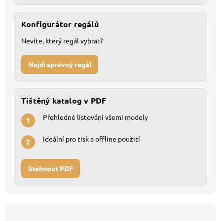
Konfigurátor regálů
Nevíte, který regál vybrat?
Najdi správný regál
Tištěný katalog v PDF
Přehledné listování všemi modely
1
Ideální pro tisk a offline použití
2
Stáhnout PDF
Z
á