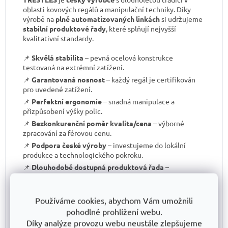
oblasti kovových regálů a manipulační techniky. Díky
výrobě na
plně automatizovaných linkách
si udržujeme
stabilní produktové řady
, které splňují nejvyšší
kvalitativní standardy.
📌
Skvělá stabilita
– pevná ocelová konstrukce
testovaná na extrémní zatížení.
📌
Garantovaná nosnost
– každý regál je certifikován
pro uvedené zatížení.
📌
Perfektní ergonomie
– snadná manipulace a
přizpůsobení výšky polic.
📌
Bezkonkurenční poměr kvalita/cena
– výborné
zpracování za férovou cenu.
📌
Podpora české výroby
– investujeme do lokální
produkce a technologického pokroku.
📌
Dlouhodobě dostupná produktová řada
–
spolehněte se, že vaše skladové řešení bude
konzistentní i za několik let.
S TRESTLES
si pořizujete nejen
spolehlivý regál
, ale i
Používáme cookies, abychom Vám umožnili
záruku kvality a dlouhodobé dostupnosti produktů
.
pohodlné prohlížení webu.
Díky analýze provozu webu neustále zlepšujeme