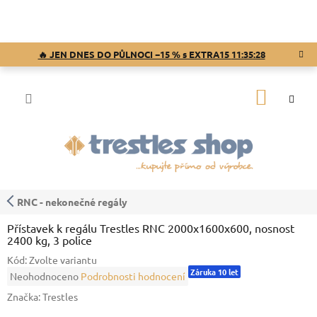
Přejít
na
obsah
🔥 JEN DNES DO PŮLNOCI −15 % s EXTRA15
11:35:27
NÁKUP
KOŠÍK
RNC - nekonečné regály
Přístavek k regálu Trestles RNC 2000x1600x600, nosnost
2400 kg, 3 police
Kód:
Zvolte variantu
Záruka 10 let
Průměrné
Neohodnoceno
Podrobnosti hodnocení
hodnocení
Značka:
Trestles
produktu
je