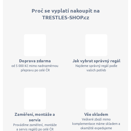
p
Proč se vyplatí nakoupit na
a
TRESTLES-SHOP.cz
t
í
Doprava zdarma
Jak vybrat správný regál
od 5 000 Kč mimo nadrozměrnou
Najdeme správný regál podle
přepravu po celé ČR
vašich potřeb
Zaměření, montáže a
Vše skladem
Veškeré zboží mimo
servis
komplementace máme skladem a
Provádíme zaměření, montáže
okamžitě expedujeme
a servis regálů po celé ČR