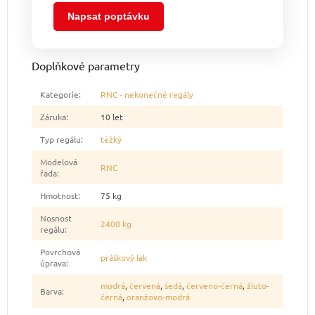
Napsat poptávku
Doplňkové parametry
Kategorie
:
RNC - nekonečné regály
Záruka
:
10 let
Typ regálu
:
těžký
Modelová
RNC
řada
:
Hmotnost
:
75 kg
Nosnost
2400 kg
regálu
:
Povrchová
práškový lak
úprava
:
modrá
,
červená
,
šedá
,
červeno-černá
,
žluto-
Barva
:
černá
,
oranžovo-modrá