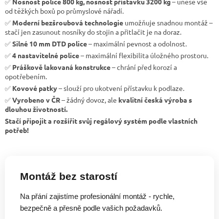
✅
Nosnost police 800 kg, nosnost přístavku 3200 kg
– unese vše
od těžkých boxů po průmyslové nářadí.
✅
Moderní bezšroubová technologie
umožňuje snadnou montáž –
stačí jen zasunout nosníky do stojin a přitlačit je na doraz.
✅
Silné 10 mm DTD police
– maximální pevnost a odolnost.
✅
4 nastavitelné police
– maximální flexibilita úložného prostoru.
✅
Práškově lakovaná konstrukce
– chrání před korozí a
opotřebením.
✅
Kovové patky
– slouží pro ukotvení přístavku k podlaze.
✅
Vyrobeno v ČR
– žádný dovoz, ale
kvalitní česká výroba s
dlouhou životností.
Stačí připojit a rozšířit svůj regálový systém podle vlastních
potřeb!
Montáž bez starostí
Na přání zajistíme profesionální montáž - rychle,
bezpečně a přesně podle vašich požadavků.