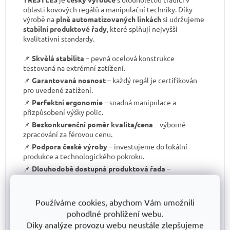
oblasti kovových regálů a manipulační techniky. Díky
výrobě na
plně automatizovaných linkách
si udržujeme
stabilní produktové řady
, které splňují nejvyšší
kvalitativní standardy.
📌
Skvělá stabilita
– pevná ocelová konstrukce
testovaná na extrémní zatížení.
📌
Garantovaná nosnost
– každý regál je certifikován
pro uvedené zatížení.
📌
Perfektní ergonomie
– snadná manipulace a
přizpůsobení výšky polic.
📌
Bezkonkurenční poměr kvalita/cena
– výborné
zpracování za férovou cenu.
📌
Podpora české výroby
– investujeme do lokální
produkce a technologického pokroku.
📌
Dlouhodobě dostupná produktová řada
–
spolehněte se, že vaše skladové řešení bude
konzistentní i za několik let.
S TRESTLES
si pořizujete nejen
spolehlivý regál
, ale i
Používáme cookies, abychom Vám umožnili
záruku kvality a dlouhodobé dostupnosti produktů
.
pohodlné prohlížení webu.
Díky analýze provozu webu neustále zlepšujeme