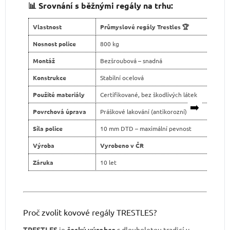
📊 Srovnání s běžnými regály na trhu:
Vlastnost
Průmyslové regály Trestles 🏆
Levn
Nosnost police
800 kg
400 
Montáž
Bezšroubová – snadná
Šroub
Konstrukce
Stabilní ocelová
Slabš
Použité materiály
Certifikované, bez škodlivých látek
Neja
➡️
Povrchová úprava
Práškové lakování (antikorozní)
Levné
Síla police
10 mm DTD – maximální pevnost
tenčí
Výroba
Vyrobeno v ČR
Dovo
Záruka
10 let
2 ro
Proč zvolit kovové regály TRESTLES?
TRESTLES
je
český výrobce
s dlouholetou tradicí v