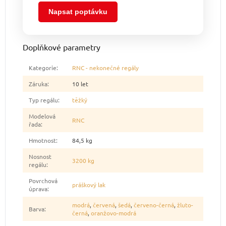
Napsat poptávku
Doplňkové parametry
Kategorie
:
RNC - nekonečné regály
Záruka
:
10 let
Typ regálu
:
těžký
Modelová
RNC
řada
:
Hmotnost
:
84,5 kg
Nosnost
3200 kg
regálu
:
Povrchová
práškový lak
úprava
:
modrá
,
červená
,
šedá
,
červeno-černá
,
žluto-
Barva
:
černá
,
oranžovo-modrá