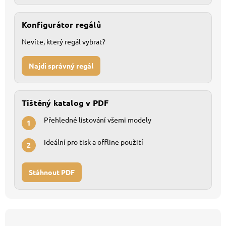
Konfigurátor regálů
Nevíte, který regál vybrat?
Najdi správný regál
Tištěný katalog v PDF
Přehledné listování všemi modely
1
Ideální pro tisk a offline použití
2
Stáhnout PDF
Z
á