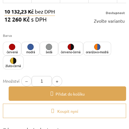
10 132,23 Kč
bez DPH
Dostupnost
12 260 Kč
s DPH
Zvolte variantu
Měrná
cena:
Barva
červená
modrá
šedá
červeno-černá
oranžovo-modrá
žluto-černá
−
+
Množství
Přidat do košíku
Koupit nyní