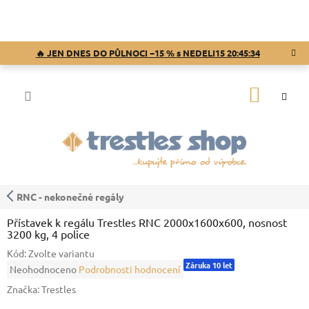
Přejít
na
obsah
🔥 JEN DNES DO PŮLNOCI −15 % s NEDELI15
20:45:33
NÁKUP
KOŠÍK
RNC - nekonečné regály
Přístavek k regálu Trestles RNC 2000x1600x600, nosnost
3200 kg, 4 police
Kód:
Zvolte variantu
Záruka 10 let
Průměrné
Neohodnoceno
Podrobnosti hodnocení
hodnocení
Značka:
Trestles
produktu
je