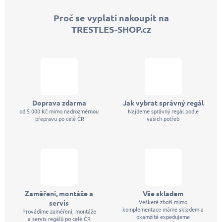
p
Proč se vyplatí nakoupit na
a
TRESTLES-SHOP.cz
t
í
Doprava zdarma
Jak vybrat správný regál
od 5 000 Kč mimo nadrozměrnou
Najdeme správný regál podle
přepravu po celé ČR
vašich potřeb
Zaměření, montáže a
Vše skladem
Veškeré zboží mimo
servis
komplementace máme skladem a
Provádíme zaměření, montáže
okamžitě expedujeme
a servis regálů po celé ČR