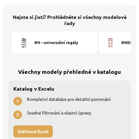
Nejste si jistí? Prohlédněte si všechny modelové
řady
RH - univerzální regály
RNDU-KUI
Všechny modely přehledně v katalogu
Katalog v Excelu
Kompletní databáze pro detailní porovnání
1
Snadné filtrování a vlastní úpravy
2
Stáhnout Excel