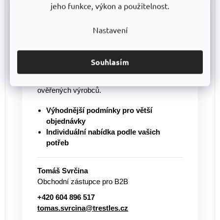
jeho funkce, výkon a použitelnost.
Nakupujete pro firmu nebo
potřebujete větší množství?
Nastavení
Pro větší objednávky vám připravíme
individuální cenovou nabídku
a pomůžeme
s výběrem vhodného řešení. Nabízíme
Souhlasím
regály vlastní výroby
TRESTLES
i další
vybavení pro sklady, dílny a provozy od
ověřených výrobců.
Výhodnější podmínky pro větší
objednávky
Individuální nabídka podle vašich
potřeb
Tomáš Svrčina
Obchodní zástupce pro B2B
+420 604 896 517
tomas.svrcina@trestles.cz