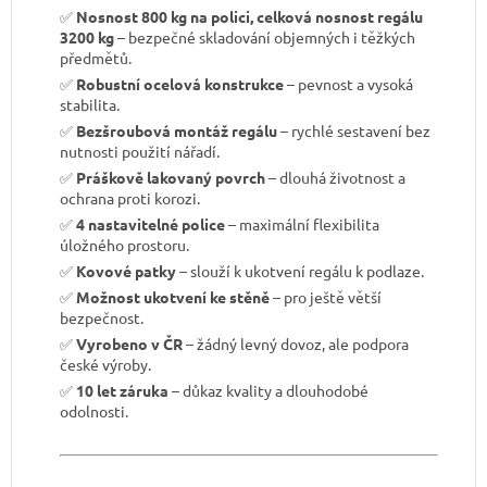
✅
Nosnost 800 kg na polici, celková nosnost regálu
3200 kg
– bezpečné skladování objemných i těžkých
předmětů.
✅
Robustní ocelová konstrukce
– pevnost a vysoká
stabilita.
✅
Bezšroubová montáž regálu
– rychlé sestavení bez
nutnosti použití nářadí.
✅
Práškově lakovaný povrch
– dlouhá životnost a
ochrana proti korozi.
✅
4 nastavitelné police
– maximální flexibilita
úložného prostoru.
✅
Kovové patky
– slouží k ukotvení regálu k podlaze.
✅
Možnost ukotvení ke stěně
– pro ještě větší
bezpečnost.
✅
Vyrobeno v ČR
– žádný levný dovoz, ale podpora
české výroby.
✅
10 let záruka
– důkaz kvality a dlouhodobé
odolnosti.