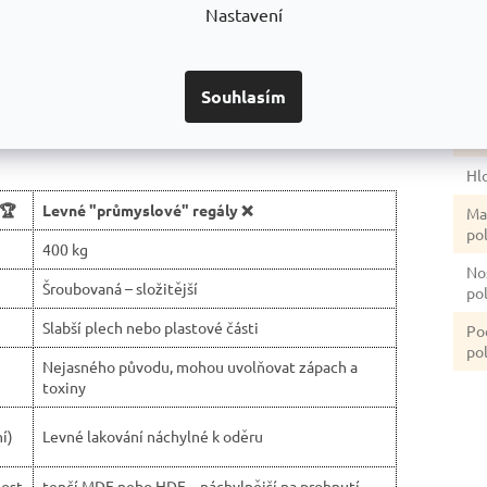
úp
Nastavení
zpečnost.
české výroby.
Ba
sti.
Souhlasím
Vý
Šíř
Hl
 🏆
Levné "průmyslové" regály ❌
Ma
po
400 kg
No
Šroubovaná – složitější
po
Slabší plech nebo plastové části
Po
pol
Nejasného původu, mohou uvolňovat zápach a
toxiny
í)
Levné lakování náchylné k oděru
ost
tenčí MDF nebo HDF – náchylnější na prohnutí