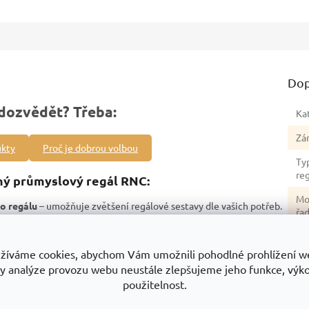
Dop
dozvědět? Třeba:
Ka
Zá
ukty
Proč je dobrou volbou
Ty
re
ný průmyslový regál RNC:
Mo
o regálu
– umožňuje zvětšení regálové sestavy dle vašich potřeb.
řa
lu 4000 kg
– bezpečné skladování objemných i těžkých předmětů.
Hm
stabilita.
žíváme cookies, abychom Vám umožnili pohodlné prohlížení w
ez nutnosti použití nářadí.
No
y analýze provozu webu neustále zlepšujeme jeho funkce, výk
ochrana proti korozi.
re
použitelnost.
ožného prostoru.
Po
e.