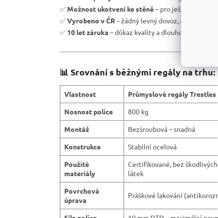
✅
Možnost ukotvení ke stěně
– pro ještě větší be
✅
Vyrobeno v ČR
– žádný levný dovoz, ale podpora 
✅
10 let záruka
– důkaz kvality a dlouhodobé odolno
📊 Srovnání s běžnými regály na trhu:
Vlastnost
Průmyslové regály Trestles
Nosnost police
800 kg
Montáž
Bezšroubová – snadná
Konstrukce
Stabilní ocelová
Použité
Certifikované, bez škodlivých
materiály
látek
Povrchová
Práškové lakování (antikorozn
úprava
Síla police
10 mm DTD – maximální pevn