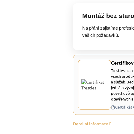
Montáž bez staro
Na přání zajistíme profesi
vašich požadavků.
Certifikov
Trestles a.s.
všech produk
a služeb. Je
jedná o vývoj
povrchově up
otevřených a
Certifikát
Detailní informace