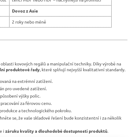
Dovoz z Asie
2 roky nebo méně
 oblasti kovových regálů a manipulační techniky. Díky výrobě na
ilní produktové řady
, které splňují nejvyšší kvalitativní standardy.
ovaná na extrémní zatížení.
ván pro uvedené zatížení.
působení výšky polic.
pracování za férovou cenu.
 produkce a technologického pokroku.
hněte se, že vaše skladové řešení bude konzistentní i za několik
le i
záruku kvality a dlouhodobé dostupnosti produktů
.