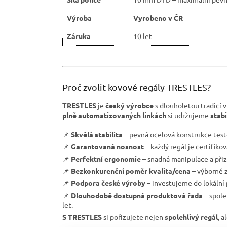
Výroba
Vyrobeno v ČR
Záruka
10 let
Proč zvolit kovové regály TRESTLES?
TRESTLES
je
český výrobce
s dlouholetou tradicí v
plně automatizovaných linkách
si udržujeme
stab
📌
Skvělá stabilita
– pevná ocelová konstrukce test
📌
Garantovaná nosnost
– každý regál je certifiko
📌
Perfektní ergonomie
– snadná manipulace a přiz
📌
Bezkonkurenční poměr kvalita/cena
– výborné z
📌
Podpora české výroby
– investujeme do lokální
📌
Dlouhodobě dostupná produktová řada
– spole
let.
S TRESTLES
si pořizujete nejen
spolehlivý regál
, a