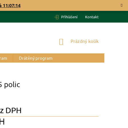
vá
11:07:13
Přihlášení
Kontakt
NÁKUPNÍ
Prázdný košík
KOŠÍK
gram
Drátěný program
 polic
z DPH
PH