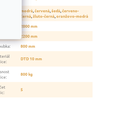
rava
:
modrá
,
červená
,
šedá
,
červeno-
rva
:
černá
,
žluto-černá
,
oranžovo-modrá
ška
:
2000 mm
ka
:
2200 mm
oubka
:
800 mm
teriál
DTD 10 mm
lice
:
snost
800 kg
lice
:
čet
5
ic
: