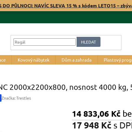
S DO PŮLNOCI: NAVÍC SLEVA 15 % s kódem LETO15 – zbý
HLEDAT
ace
Kovový nábytek
Dům a zahrada
Plastový pro
RNC 2000x2200x800, nosnost 4000 kg, 5
Značka:
Trestles
14 833,06 Kč
be
17 948 Kč
s D