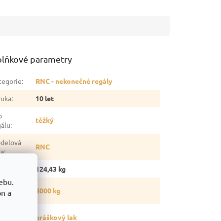
lňkové parametry
tegorie
:
RNC - nekonečné regály
ruka
:
10 let
p
těžký
gálu
:
delová
RNC
da
:
otnost
:
124,43 kg
ebu.
snost
4000 kg
on a
gálu
:
vrchová
práškový lak