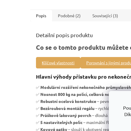
Popis
Podobné (2)
Související (3)
Detailní popis produktu
Co se o tomto produktu můžete 
Klíčové vlastnosti
Porovnání s jinými prod
Hlavní výhody přístavku pro nekoneč
✅
Modulární rozšíření nekonečného průmyslovéh
✅
Nosnost 800 kg na polici, celková nosnost regá
✅
Robustní ocelová konstrukce
– pevnost a vysoká 
Pou
✅
Bezšroubová montáž regálu
– rychlé sestavení b
Dík
✅
Práškově lakovaný povrch
– dlouhá životnost a 
✅
5 nastavitelných polic
– maximální flexibilita úl
✅
Kovové patky
– slouží k ukotvení regálu k podlaz