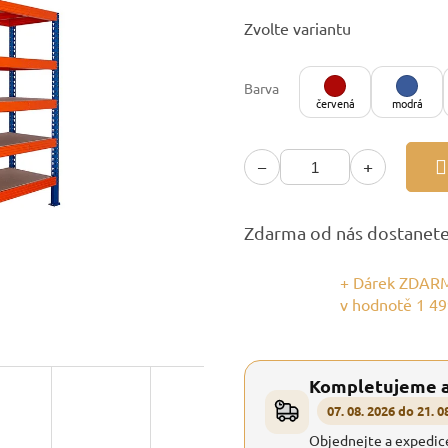
Měrná
Zvolte variantu
cena:
Barva
červená
modrá
−
+
Zdarma od nás dostanet
+ Dárek ZDARM
v hodnotě 1 49
Kompletujeme 
07. 08. 2026 do 21. 0
Objednejte a expedic