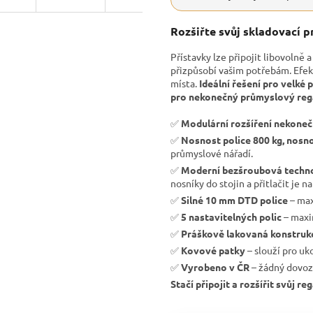
Rozšiřte svůj skladovací p
Přístavky lze připojit libovolně 
přizpůsobí vašim potřebám. Efe
místa.
Ideální řešení pro velké p
pro nekonečný průmyslový regál
✅
Modulární rozšíření nekone
✅
Nosnost police 800 kg, nosno
průmyslové nářadí.
✅
Moderní bezšroubová techn
nosníky do stojin a přitlačit je na
✅
Silné 10 mm DTD police
– max
✅
5 nastavitelných polic
– maxim
✅
Práškově lakovaná konstruk
✅
Kovové patky
– slouží pro uk
✅
Vyrobeno v ČR
– žádný dovoz
Stačí připojit a rozšířit svůj r