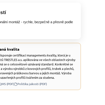
stí
onální montáž - rychle, bezpečně a přesně podle
aná kvalita
 disponuje certifikací managementu kvality, která je u
tů TRESTLES a.s. aplikována ve všech oblastech výroby
dná se o celosvětově uznávaný standard. Konkrétně se
 a výrobu výrobků z kovových profilů, trubek a plechů,
ravených práškovou barvou a jejich montáž. Výroba
 uzavřených profilů tvářením za studena.
 QMS (PDF)
Politika jakosti (PDF)