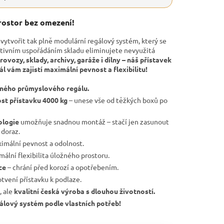
rostor bez omezení!
a vytvořit tak plně modulární regálový systém, který se
ktivním uspořádáním skladu eliminujete nevyužitá
rovozy, sklady, archivy, garáže i dílny – náš přístavek
 vám zajistí maximální pevnost a flexibilitu!
čného průmyslového regálu.
st přístavku 4000 kg
– unese vše od těžkých boxů po
ologie
umožňuje snadnou montáž – stačí jen zasunout
 doraz.
imální pevnost a odolnost.
ální flexibilita úložného prostoru.
ce
– chrání před korozí a opotřebením.
otvení přístavku k podlaze.
, ale
kvalitní česká výroba s dlouhou životností.
egálový systém podle vlastních potřeb!