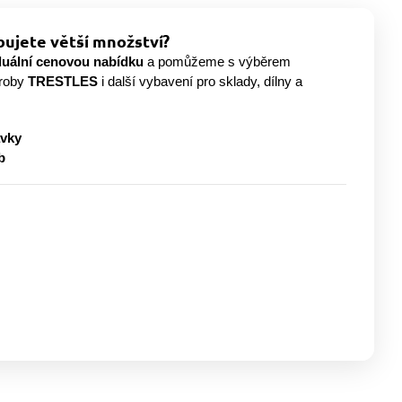
ujete větší množství?
duální cenovou nabídku
a pomůžeme s výběrem
ýroby
TRESTLES
i další vybavení pro sklady, dílny a
ávky
b