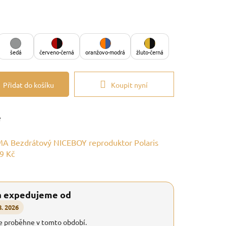
šedá
červeno-černá
oranžovo-modrá
žluto-černá
Přidat do košíku
Koupit nyní
e
A Bezdrátový NICEBOY reproduktor Polaris
9 Kč
a expedujeme od
8. 2026
e proběhne v tomto období.