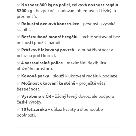
✅
Nosnost 800 kg na polici, celková nosnost regálu
3200 kg
– bezpečné skladování objemných i těžkých
předmětů.
✅
Robustní ocelová konstrukce
– pevnost a vysoká
stabilita.
✅
Bezšroubová montáž regálu
– rychlé sestavení bez
nutnosti použití nářadí.
✅
Práškově lakovaný povrch
– dlouhá životnost a
ochrana proti korozi.
✅
4 nastavitelné police
– maximální flexibilita
úložného prostoru.
✅
Kovové patky
– slouží k ukotvení regálu k podlaze.
✅
Možnost ukotvení ke stěně
– pro ještě větší
bezpečnost.
✅
Vyrobeno v ČR
– žádný levný dovoz, ale podpora
české výroby.
✅
10 let záruka
– důkaz kvality a dlouhodobé
odolnosti.