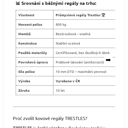
📊 Srovnání s běžnými regály na trhu:
Vlastnost
Průmyslové regály Trestles 🏆
Levn
Nosnost police
800 kg
400 
Montáž
Bezšroubová – snadná
Šroub
Konstrukce
Stabilní ocelová
Slabš
Použité materiály
Certifikované, bez škodlivých látek
Neja
➡️
Povrchová úprava
Práškové lakování (antikorozní)
Levné
Síla police
10 mm DTD – maximální pevnost
tenčí
Výroba
Vyrobeno v ČR
Dovo
Záruka
10 let
2 ro
Proč zvolit kovové regály TRESTLES?
TRESTLES
je
český výrobce
s dlouholetou tradicí v