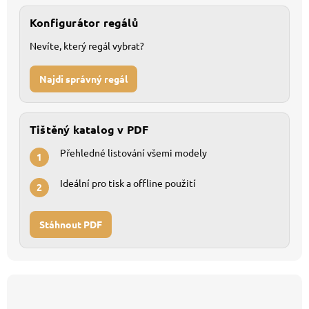
Konfigurátor regálů
Nevíte, který regál vybrat?
Najdi správný regál
Tištěný katalog v PDF
Přehledné listování všemi modely
1
Ideální pro tisk a offline použití
2
Stáhnout PDF
Z
á