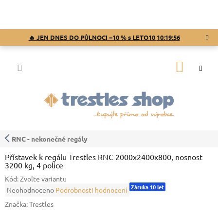
Přejít
na
obsah
🔥 JEN DNES DO PŮLNOCI −10 % s LETO10
10:19:55
NÁKUP
KOŠÍK
RNC - nekonečné regály
Přístavek k regálu Trestles RNC 2000x2400x800, nosnost
3200 kg, 4 police
Kód:
Zvolte variantu
Záruka 10 let
Průměrné
Neohodnoceno
Podrobnosti hodnocení
hodnocení
Značka:
Trestles
produktu
je