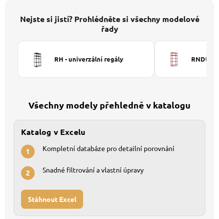
Nejste si jistí? Prohlédněte si všechny modelové
řady
RH - univerzální regály
RNDU-KUI
Všechny modely přehledně v katalogu
Katalog v Excelu
Kompletní databáze pro detailní porovnání
1
Snadné filtrování a vlastní úpravy
2
Stáhnout Excel