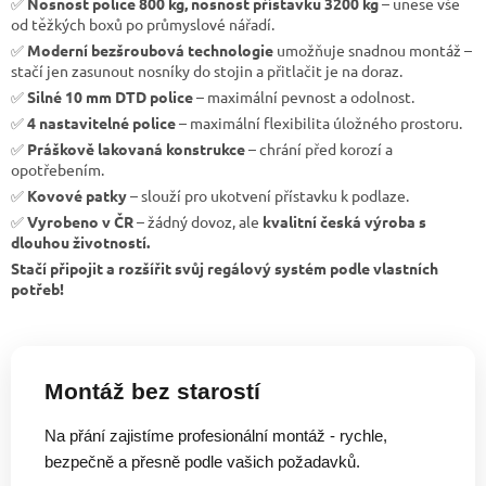
✅
Nosnost police 800 kg, nosnost přístavku 3200 kg
– unese vše
od těžkých boxů po průmyslové nářadí.
✅
Moderní bezšroubová technologie
umožňuje snadnou montáž –
stačí jen zasunout nosníky do stojin a přitlačit je na doraz.
✅
Silné 10 mm DTD police
– maximální pevnost a odolnost.
✅
4 nastavitelné police
– maximální flexibilita úložného prostoru.
✅
Práškově lakovaná konstrukce
– chrání před korozí a
opotřebením.
✅
Kovové patky
– slouží pro ukotvení přístavku k podlaze.
✅
Vyrobeno v ČR
– žádný dovoz, ale
kvalitní česká výroba s
dlouhou životností.
Stačí připojit a rozšířit svůj regálový systém podle vlastních
potřeb!
Montáž bez starostí
Na přání zajistíme profesionální montáž - rychle,
bezpečně a přesně podle vašich požadavků.