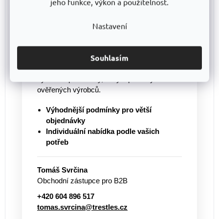
jeho funkce, výkon a použitelnost.
Nakupujete pro firmu nebo
potřebujete větší množství?
Nastavení
Pro větší objednávky vám připravíme
individuální cenovou nabídku
a pomůžeme
Souhlasím
s výběrem vhodného řešení. Nabízíme
regály vlastní výroby
TRESTLES
i další
vybavení pro sklady, dílny a provozy od
ověřených výrobců.
Výhodnější podmínky pro větší
objednávky
Individuální nabídka podle vašich
potřeb
Tomáš Svrčina
Obchodní zástupce pro B2B
+420 604 896 517
tomas.svrcina@trestles.cz