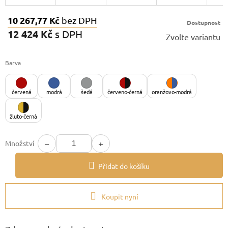
10 267,77 Kč
bez DPH
Dostupnost
12 424 Kč
s DPH
Zvolte variantu
Měrná
cena:
Barva
červená
modrá
šedá
červeno-černá
oranžovo-modrá
žluto-černá
−
+
Množství
Přidat do košíku
Koupit nyní