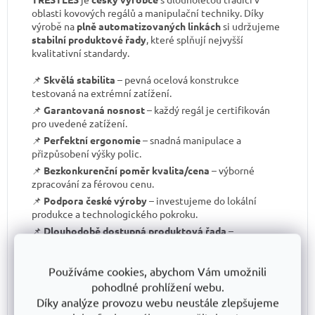
oblasti kovových regálů a manipulační techniky. Díky
výrobě na
plně automatizovaných linkách
si udržujeme
stabilní produktové řady
, které splňují nejvyšší
kvalitativní standardy.
📌
Skvělá stabilita
– pevná ocelová konstrukce
testovaná na extrémní zatížení.
📌
Garantovaná nosnost
– každý regál je certifikován
pro uvedené zatížení.
📌
Perfektní ergonomie
– snadná manipulace a
přizpůsobení výšky polic.
📌
Bezkonkurenční poměr kvalita/cena
– výborné
zpracování za férovou cenu.
📌
Podpora české výroby
– investujeme do lokální
produkce a technologického pokroku.
📌
Dlouhodobě dostupná produktová řada
–
spolehněte se, že vaše skladové řešení bude
konzistentní i za několik let.
Používáme cookies, abychom Vám umožnili
S TRESTLES
si pořizujete nejen
spolehlivý regál
, ale i
pohodlné prohlížení webu.
záruku kvality a dlouhodobé dostupnosti produktů
.
Díky analýze provozu webu neustále zlepšujeme