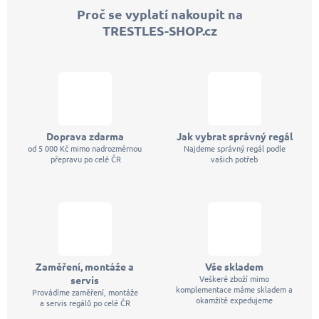
p
Proč se vyplatí nakoupit na
a
TRESTLES-SHOP.cz
t
í
Doprava zdarma
Jak vybrat správný regál
od 5 000 Kč mimo nadrozměrnou
Najdeme správný regál podle
přepravu po celé ČR
vašich potřeb
Zaměření, montáže a
Vše skladem
Veškeré zboží mimo
servis
komplementace máme skladem a
Provádíme zaměření, montáže
okamžitě expedujeme
a servis regálů po celé ČR