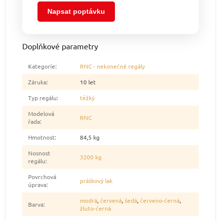
Napsat poptávku
Doplňkové parametry
Kategorie
:
RNC - nekonečné regály
Záruka
:
10 let
Typ regálu
:
těžký
Modelová
RNC
řada
:
Hmotnost
:
84,5 kg
Nosnost
3200 kg
regálu
:
Povrchová
práškový lak
úprava
:
modrá
,
červená
,
šedá
,
červeno-černá
,
Barva
:
žluto-černá