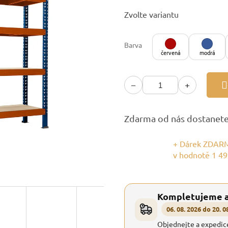
Měrná
Zvolte variantu
cena:
Barva
červená
modrá
−
+
Zdarma od nás dostanet
+ Dárek ZDARM
v hodnotě 1 49
Kompletujeme 
06. 08. 2026 do 20. 0
Objednejte a expedic