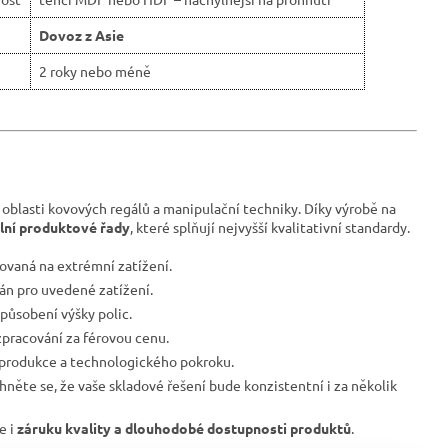
Dovoz z Asie
2 roky nebo méně
 oblasti kovových regálů a manipulační techniky. Díky výrobě na
ilní produktové řady
, které splňují nejvyšší kvalitativní standardy.
ovaná na extrémní zatížení.
ván pro uvedené zatížení.
působení výšky polic.
pracování za férovou cenu.
 produkce a technologického pokroku.
hněte se, že vaše skladové řešení bude konzistentní i za několik
le i
záruku kvality a dlouhodobé dostupnosti produktů
.