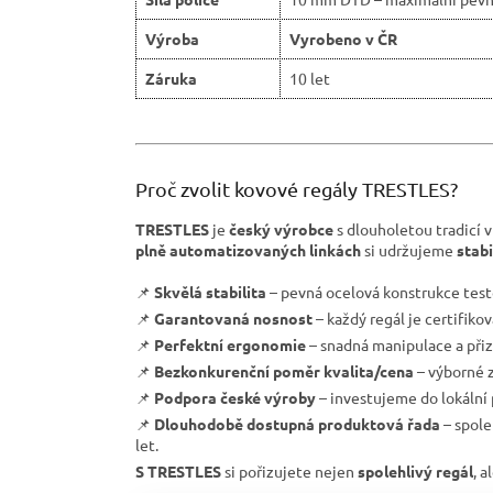
Výroba
Vyrobeno v ČR
Záruka
10 let
Proč zvolit kovové regály TRESTLES?
TRESTLES
je
český výrobce
s dlouholetou tradicí v
plně automatizovaných linkách
si udržujeme
stab
📌
Skvělá stabilita
– pevná ocelová konstrukce test
📌
Garantovaná nosnost
– každý regál je certifiko
📌
Perfektní ergonomie
– snadná manipulace a přiz
📌
Bezkonkurenční poměr kvalita/cena
– výborné z
📌
Podpora české výroby
– investujeme do lokální
📌
Dlouhodobě dostupná produktová řada
– spole
let.
S TRESTLES
si pořizujete nejen
spolehlivý regál
, a