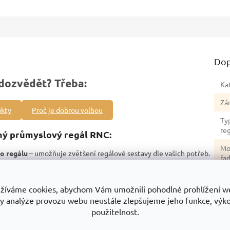
Dop
dozvědět? Třeba:
Ka
Zá
ukty
Proč je dobrou volbou
Ty
re
ný průmyslový regál RNC:
Mo
o regálu
– umožňuje zvětšení regálové sestavy dle vašich potřeb.
řa
lu 3200 kg
– bezpečné skladování objemných i těžkých předmětů.
Hm
stabilita.
žíváme cookies, abychom Vám umožnili pohodlné prohlížení w
ez nutnosti použití nářadí.
No
y analýze provozu webu neustále zlepšujeme jeho funkce, výk
ochrana proti korozi.
re
použitelnost.
žného prostoru.
Po
e.