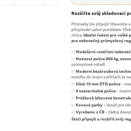
Rozšiřte svůj skladovací p
Přístavky lze připojit libovolně 
přizpůsobí vašim potřebám. Efe
místa.
Ideální řešení pro velké p
pro nekonečný průmyslový regál
✅
Modulární rozšíření nekone
✅
Nosnost police 800 kg, nosno
průmyslové nářadí.
✅
Moderní bezšroubová techn
nosníky do stojin a přitlačit je na
✅
Silné 10 mm DTD police
– max
✅
4 nastavitelné police
– maximá
✅
Práškově lakovaná konstruk
✅
Kovové patky
– slouží pro uk
✅
Vyrobeno v ČR
– žádný dovoz
Stačí připojit a rozšířit svůj r