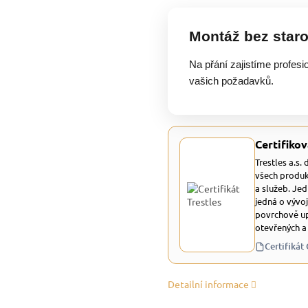
Montáž bez staro
Na přání zajistíme profesi
vašich požadavků.
Certifikov
Trestles a.s.
všech produk
a služeb. Je
jedná o vývoj
povrchově up
otevřených a
Certifikát
Detailní informace