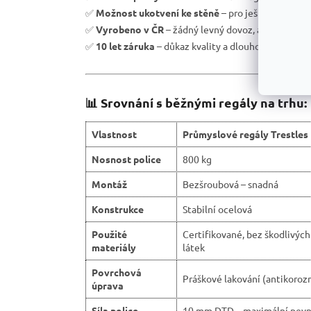
✅
Možnost ukotvení ke stěně
– pro ještě větší be
✅
Vyrobeno v ČR
– žádný levný dovoz, ale podpora 
✅
10 let záruka
– důkaz kvality a dlouhodobé odolno
📊 Srovnání s běžnými regály na trhu:
Vlastnost
Průmyslové regály Trestles
Nosnost police
800 kg
Montáž
Bezšroubová – snadná
Konstrukce
Stabilní ocelová
Použité
Certifikované, bez škodlivých
materiály
látek
Povrchová
Práškové lakování (antikorozn
úprava
Síla police
10 mm DTD – maximální pevn