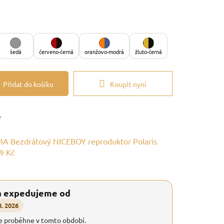
šedá
červeno-černá
oranžovo-modrá
žluto-černá
Přidat do košíku
Koupit nyní
e
A Bezdrátový NICEBOY reproduktor Polaris
9 Kč
a expedujeme od
8. 2026
e proběhne v tomto období.