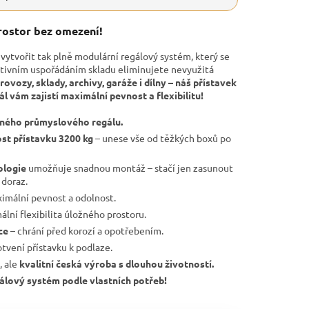
rostor bez omezení!
a vytvořit tak plně modulární regálový systém, který se
ktivním uspořádáním skladu eliminujete nevyužitá
rovozy, sklady, archivy, garáže i dílny – náš přístavek
 vám zajistí maximální pevnost a flexibilitu!
čného průmyslového regálu.
st přístavku 3200 kg
– unese vše od těžkých boxů po
ologie
umožňuje snadnou montáž – stačí jen zasunout
 doraz.
imální pevnost a odolnost.
lní flexibilita úložného prostoru.
ce
– chrání před korozí a opotřebením.
otvení přístavku k podlaze.
, ale
kvalitní česká výroba s dlouhou životností.
egálový systém podle vlastních potřeb!