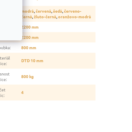
rava
:
modrá
,
červená
,
šedá
,
červeno-
rva
:
černá
,
žluto-černá
,
oranžovo-modrá
ška
:
2200 mm
ka
:
2200 mm
oubka
:
800 mm
teriál
DTD 10 mm
lice
:
snost
800 kg
lice
:
čet
4
ic
: