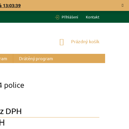
vá
13:03:38
Přihlášení
Kontakt
NÁKUPNÍ
Prázdný košík
KOŠÍK
gram
Drátěný program
 police
z DPH
PH