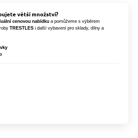
ujete větší množství?
duální cenovou nabídku
a pomůžeme s výběrem
ýroby
TRESTLES
i další vybavení pro sklady, dílny a
ávky
b