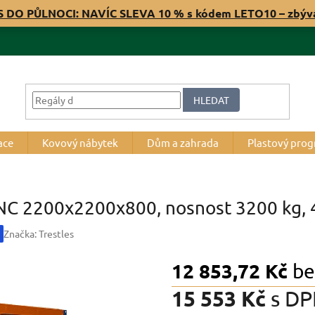
S DO PŮLNOCI: NAVÍC SLEVA 10 % s kódem LETO10 – zbý
HLEDAT
ace
Kovový nábytek
Dům a zahrada
Plastový pro
RNC 2200x2200x800, nosnost 3200 kg, 4
Značka:
Trestles
12 853,72 Kč
be
15 553 Kč
s D