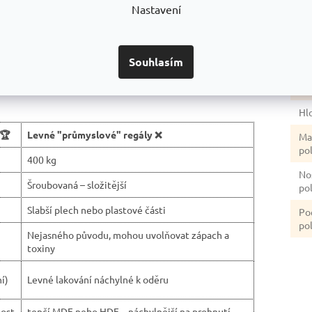
úp
Nastavení
zpečnost.
české výroby.
Ba
sti.
Souhlasím
Vý
Šíř
Hl
 🏆
Levné "průmyslové" regály ❌
Ma
po
400 kg
No
Šroubovaná – složitější
po
Slabší plech nebo plastové části
Po
pol
Nejasného původu, mohou uvolňovat zápach a
toxiny
í)
Levné lakování náchylné k oděru
ost
tenčí MDF nebo HDF – náchylnější na prohnutí