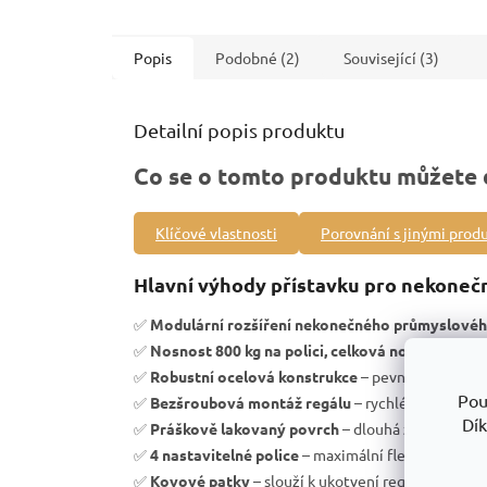
Popis
Podobné (2)
Související (3)
Detailní popis produktu
Co se o tomto produktu můžete 
Klíčové vlastnosti
Porovnání s jinými prod
Hlavní výhody přístavku pro nekoneč
✅
Modulární rozšíření nekonečného průmyslovéh
✅
Nosnost 800 kg na polici, celková nosnost regá
✅
Robustní ocelová konstrukce
– pevnost a vysoká 
Pou
✅
Bezšroubová montáž regálu
– rychlé sestavení b
Dík
✅
Práškově lakovaný povrch
– dlouhá životnost a 
✅
4 nastavitelné police
– maximální flexibilita úlo
✅
Kovové patky
– slouží k ukotvení regálu k podlaz