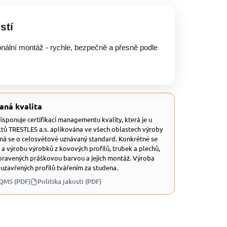
stí
onální montáž - rychle, bezpečně a přesně podle
aná kvalita
 disponuje certifikací managementu kvality, která je u
tů TRESTLES a.s. aplikována ve všech oblastech výroby
dná se o celosvětově uznávaný standard. Konkrétně se
 a výrobu výrobků z kovových profilů, trubek a plechů,
ravených práškovou barvou a jejich montáž. Výroba
 uzavřených profilů tvářením za studena.
 QMS (PDF)
Politika jakosti (PDF)