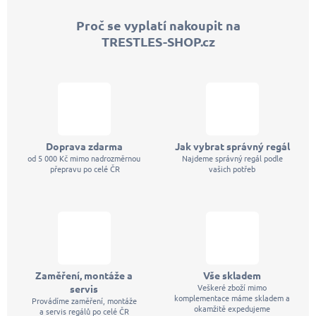
p
Proč se vyplatí nakoupit na
a
TRESTLES-SHOP.cz
t
í
Doprava zdarma
Jak vybrat správný regál
od 5 000 Kč mimo nadrozměrnou
Najdeme správný regál podle
přepravu po celé ČR
vašich potřeb
Zaměření, montáže a
Vše skladem
Veškeré zboží mimo
servis
komplementace máme skladem a
Provádíme zaměření, montáže
okamžitě expedujeme
a servis regálů po celé ČR