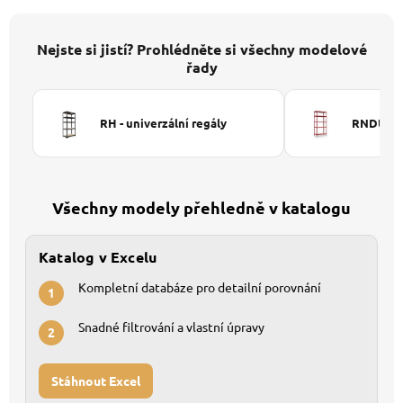
Nejste si jistí? Prohlédněte si všechny modelové
řady
RH - univerzální regály
RNDU-KUI
Všechny modely přehledně v katalogu
Katalog v Excelu
Kompletní databáze pro detailní porovnání
1
Snadné filtrování a vlastní úpravy
2
Stáhnout Excel