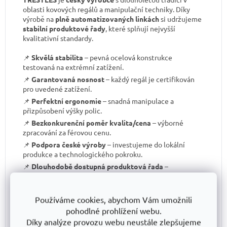
oblasti kovových regálů a manipulační techniky. Díky
výrobě na
plně automatizovaných linkách
si udržujeme
stabilní produktové řady
, které splňují nejvyšší
kvalitativní standardy.
📌
Skvělá stabilita
– pevná ocelová konstrukce
testovaná na extrémní zatížení.
📌
Garantovaná nosnost
– každý regál je certifikován
pro uvedené zatížení.
📌
Perfektní ergonomie
– snadná manipulace a
přizpůsobení výšky polic.
📌
Bezkonkurenční poměr kvalita/cena
– výborné
zpracování za férovou cenu.
📌
Podpora české výroby
– investujeme do lokální
produkce a technologického pokroku.
📌
Dlouhodobě dostupná produktová řada
–
spolehněte se, že vaše skladové řešení bude
konzistentní i za několik let.
S TRESTLES
si pořizujete nejen
spolehlivý regál
, ale i
Používáme cookies, abychom Vám umožnili
záruku kvality a dlouhodobé dostupnosti produktů
.
pohodlné prohlížení webu.
Díky analýze provozu webu neustále zlepšujeme