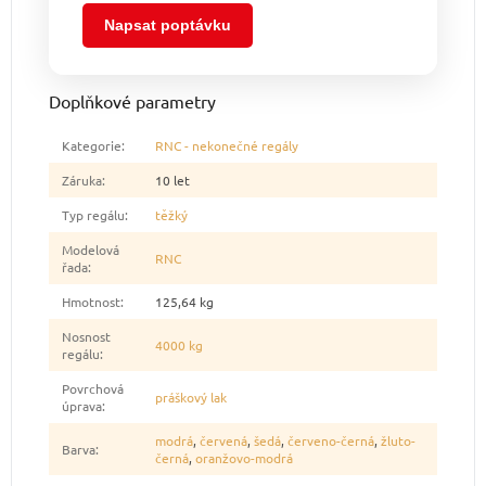
Napsat poptávku
Doplňkové parametry
Kategorie
:
RNC - nekonečné regály
Záruka
:
10 let
Typ regálu
:
těžký
Modelová
RNC
řada
:
Hmotnost
:
125,64 kg
Nosnost
4000 kg
regálu
:
Povrchová
práškový lak
úprava
:
modrá
,
červená
,
šedá
,
červeno-černá
,
žluto-
Barva
:
černá
,
oranžovo-modrá