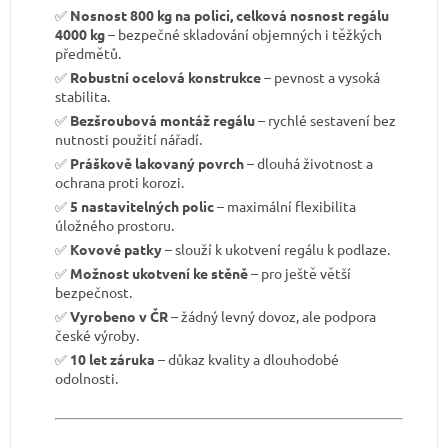
✅
Nosnost 800 kg na polici, celková nosnost regálu
4000 kg
– bezpečné skladování objemných i těžkých
předmětů.
✅
Robustní ocelová konstrukce
– pevnost a vysoká
stabilita.
✅
Bezšroubová montáž regálu
– rychlé sestavení bez
nutnosti použití nářadí.
✅
Práškově lakovaný povrch
– dlouhá životnost a
ochrana proti korozi.
✅
5 nastavitelných polic
– maximální flexibilita
úložného prostoru.
✅
Kovové patky
– slouží k ukotvení regálu k podlaze.
✅
Možnost ukotvení ke stěně
– pro ještě větší
bezpečnost.
✅
Vyrobeno v ČR
– žádný levný dovoz, ale podpora
české výroby.
✅
10 let záruka
– důkaz kvality a dlouhodobé
odolnosti.