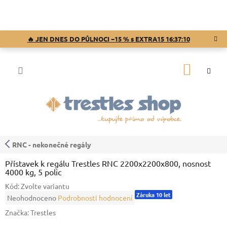
Přejít
na
obsah
🔥 JEN DNES DO PŮLNOCI −15 % s EXTRA15
16:37:09
NÁKUP
KOŠÍK
RNC - nekonečné regály
Přístavek k regálu Trestles RNC 2200x2200x800, nosnost
4000 kg, 5 polic
Kód:
Zvolte variantu
Záruka 10 let
Průměrné
Neohodnoceno
Podrobnosti hodnocení
hodnocení
Značka:
Trestles
produktu
je