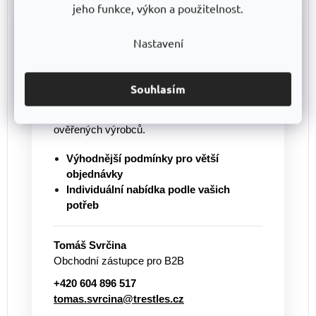
jeho funkce, výkon a použitelnost.
Nakupujete pro firmu nebo
potřebujete větší množství?
Nastavení
Pro větší objednávky vám připravíme
individuální cenovou nabídku
a pomůžeme
s výběrem vhodného řešení. Nabízíme
Souhlasím
regály vlastní výroby
TRESTLES
i další
vybavení pro sklady, dílny a provozy od
ověřených výrobců.
Výhodnější podmínky pro větší
objednávky
Individuální nabídka podle vašich
potřeb
Tomáš Svrčina
Obchodní zástupce pro B2B
+420 604 896 517
tomas.svrcina@trestles.cz