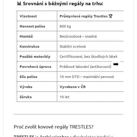
📊 Srovnání s běžnými regály na trhu:
Vlastnost
Průmyslové regály Trestles 🏆
Levn
Nosnost police
800 kg
400 
Montáž
Bezšroubová – snadná
Šroub
Konstrukce
Stabilní ocelová
Slabš
Použité materiály
Certifikované, bez škodlivých látek
Neja
➡️
Povrchová úprava
Práškové lakování (antikorozní)
Levné
Síla police
10 mm DTD – maximální pevnost
tenčí
Výroba
Vyrobeno v ČR
Dovo
Záruka
10 let
2 ro
Proč zvolit kovové regály TRESTLES?
TRESTLES
je
český výrobce
s dlouholetou tradicí v