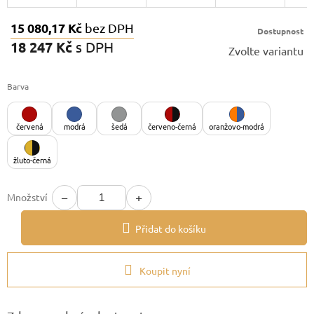
15 080,17 Kč
bez DPH
Dostupnost
18 247 Kč
s DPH
Zvolte variantu
Měrná
cena:
Barva
červená
modrá
šedá
červeno-černá
oranžovo-modrá
žluto-černá
−
+
Množství
Přidat do košíku
Koupit nyní