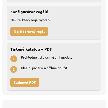
Konfigurátor regálů
Nevíte, který regál vybrat?
Najdi správný regál
Tištěný katalog v PDF
Přehledné listování všemi modely
1
Ideální pro tisk a offline použití
2
Stáhnout PDF
Z
á