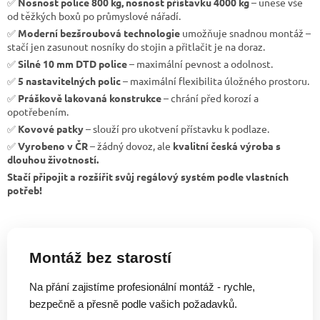
✅
Nosnost police 800 kg, nosnost přístavku 4000 kg
– unese vše
od těžkých boxů po průmyslové nářadí.
✅
Moderní bezšroubová technologie
umožňuje snadnou montáž –
stačí jen zasunout nosníky do stojin a přitlačit je na doraz.
✅
Silné 10 mm DTD police
– maximální pevnost a odolnost.
✅
5 nastavitelných polic
– maximální flexibilita úložného prostoru.
✅
Práškově lakovaná konstrukce
– chrání před korozí a
opotřebením.
✅
Kovové patky
– slouží pro ukotvení přístavku k podlaze.
✅
Vyrobeno v ČR
– žádný dovoz, ale
kvalitní česká výroba s
dlouhou životností.
Stačí připojit a rozšířit svůj regálový systém podle vlastních
potřeb!
Montáž bez starostí
Na přání zajistíme profesionální montáž - rychle,
bezpečně a přesně podle vašich požadavků.