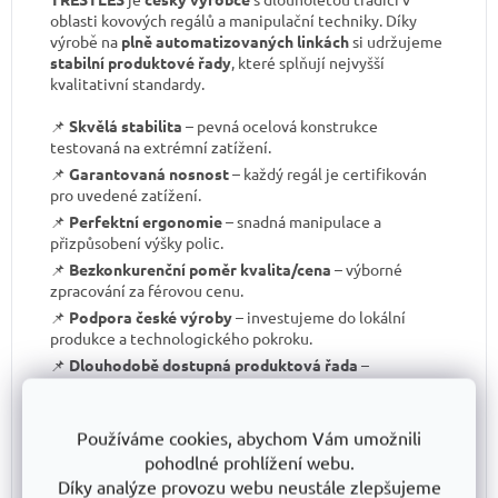
oblasti kovových regálů a manipulační techniky. Díky
výrobě na
plně automatizovaných linkách
si udržujeme
stabilní produktové řady
, které splňují nejvyšší
kvalitativní standardy.
📌
Skvělá stabilita
– pevná ocelová konstrukce
testovaná na extrémní zatížení.
📌
Garantovaná nosnost
– každý regál je certifikován
pro uvedené zatížení.
📌
Perfektní ergonomie
– snadná manipulace a
přizpůsobení výšky polic.
📌
Bezkonkurenční poměr kvalita/cena
– výborné
zpracování za férovou cenu.
📌
Podpora české výroby
– investujeme do lokální
produkce a technologického pokroku.
📌
Dlouhodobě dostupná produktová řada
–
spolehněte se, že vaše skladové řešení bude
konzistentní i za několik let.
S TRESTLES
si pořizujete nejen
spolehlivý regál
, ale i
Používáme cookies, abychom Vám umožnili
záruku kvality a dlouhodobé dostupnosti produktů
.
pohodlné prohlížení webu.
Díky analýze provozu webu neustále zlepšujeme