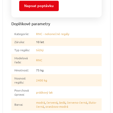
Napsat poptávku
Doplňkové parametry
Kategorie
:
RNC - nekonečné regály
Záruka
:
10 let
Typ regálu
:
těžký
Modelová
RNC
řada
:
Hmotnost
:
75 kg
Nosnost
2400 kg
regálu
:
Povrchová
práškový lak
úprava
:
modrá
,
červená
,
šedá
,
červeno-černá
,
žluto-
Barva
:
černá
,
oranžovo-modrá