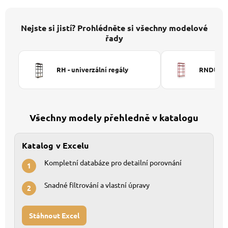
Nejste si jistí? Prohlédněte si všechny modelové
řady
RH - univerzální regály
RNDU-KUI
Všechny modely přehledně v katalogu
Katalog v Excelu
Kompletní databáze pro detailní porovnání
1
Snadné filtrování a vlastní úpravy
2
Stáhnout Excel