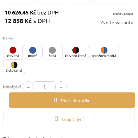
10 626,45 Kč
bez DPH
Dostupnost
12 858 Kč
s DPH
Zvolte variantu
Měrná
cena:
Barva
červená
modrá
šedá
červeno-černá
oranžovo-modrá
žluto-černá
−
+
Množství
Přidat do košíku
Koupit nyní