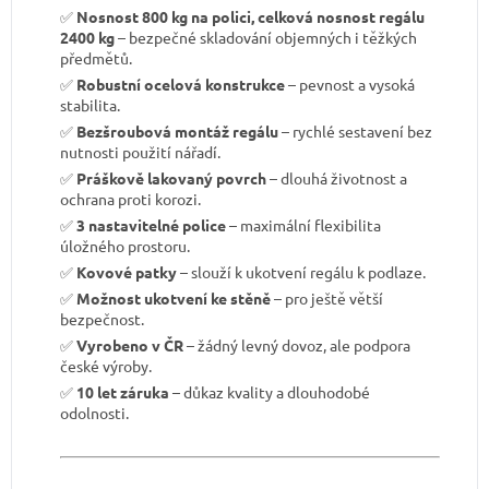
✅
Nosnost 800 kg na polici, celková nosnost regálu
2400 kg
– bezpečné skladování objemných i těžkých
předmětů.
✅
Robustní ocelová konstrukce
– pevnost a vysoká
stabilita.
✅
Bezšroubová montáž regálu
– rychlé sestavení bez
nutnosti použití nářadí.
✅
Práškově lakovaný povrch
– dlouhá životnost a
ochrana proti korozi.
✅
3 nastavitelné police
– maximální flexibilita
úložného prostoru.
✅
Kovové patky
– slouží k ukotvení regálu k podlaze.
✅
Možnost ukotvení ke stěně
– pro ještě větší
bezpečnost.
✅
Vyrobeno v ČR
– žádný levný dovoz, ale podpora
české výroby.
✅
10 let záruka
– důkaz kvality a dlouhodobé
odolnosti.