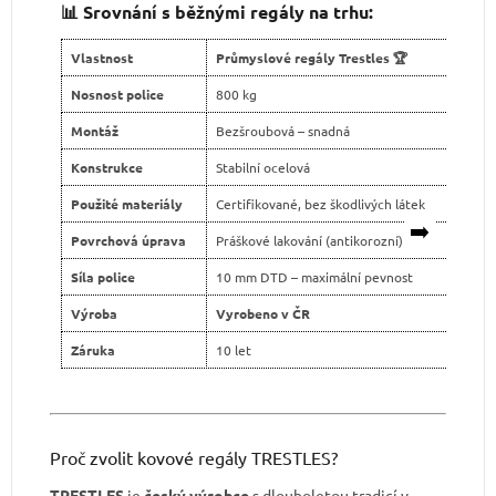
📊 Srovnání s běžnými regály na trhu:
Vlastnost
Průmyslové regály Trestles 🏆
Levn
Nosnost police
800 kg
400 
Montáž
Bezšroubová – snadná
Šroub
Konstrukce
Stabilní ocelová
Slabš
Použité materiály
Certifikované, bez škodlivých látek
Neja
➡️
Povrchová úprava
Práškové lakování (antikorozní)
Levné
Síla police
10 mm DTD – maximální pevnost
tenčí
Výroba
Vyrobeno v ČR
Dovo
Záruka
10 let
2 ro
Proč zvolit kovové regály TRESTLES?
TRESTLES
je
český výrobce
s dlouholetou tradicí v