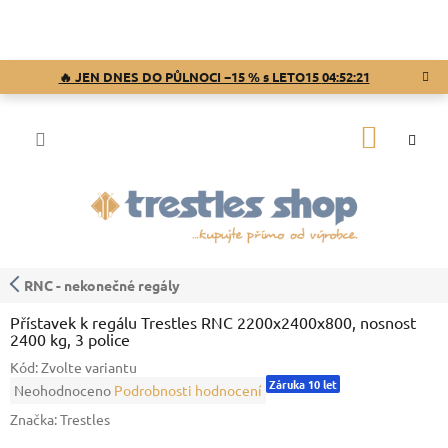
Přejít
na
obsah
🔥 JEN DNES DO PŮLNOCI −15 % s LETO15
04:52:21
NÁKUP
KOŠÍK
RNC - nekonečné regály
Přístavek k regálu Trestles RNC 2200x2400x800, nosnost
2400 kg, 3 police
Kód:
Zvolte variantu
Záruka 10 let
Průměrné
Neohodnoceno
Podrobnosti hodnocení
hodnocení
Značka:
Trestles
produktu
je