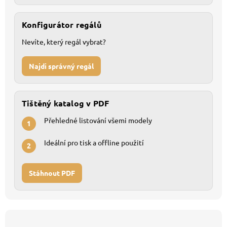
Konfigurátor regálů
Nevíte, který regál vybrat?
Najdi správný regál
Tištěný katalog v PDF
Přehledné listování všemi modely
1
Ideální pro tisk a offline použití
2
Stáhnout PDF
Z
á