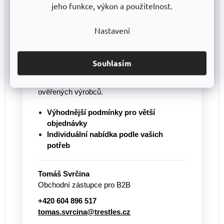
jeho funkce, výkon a použitelnost.
Nakupujete pro firmu nebo
potřebujete větší množství?
Nastavení
Pro větší objednávky vám připravíme
individuální cenovou nabídku
a pomůžeme
s výběrem vhodného řešení. Nabízíme
Souhlasím
regály vlastní výroby
TRESTLES
i další
vybavení pro sklady, dílny a provozy od
ověřených výrobců.
Výhodnější podmínky pro větší
objednávky
Individuální nabídka podle vašich
potřeb
Tomáš Svrčina
Obchodní zástupce pro B2B
+420 604 896 517
tomas.svrcina@trestles.cz