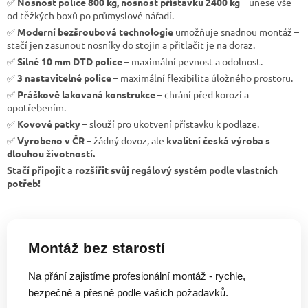
✅
Nosnost police 800 kg, nosnost přístavku 2400 kg
– unese vše
od těžkých boxů po průmyslové nářadí.
✅
Moderní bezšroubová technologie
umožňuje snadnou montáž –
stačí jen zasunout nosníky do stojin a přitlačit je na doraz.
✅
Silné 10 mm DTD police
– maximální pevnost a odolnost.
✅
3 nastavitelné police
– maximální flexibilita úložného prostoru.
✅
Práškově lakovaná konstrukce
– chrání před korozí a
opotřebením.
✅
Kovové patky
– slouží pro ukotvení přístavku k podlaze.
✅
Vyrobeno v ČR
– žádný dovoz, ale
kvalitní česká výroba s
dlouhou životností.
Stačí připojit a rozšířit svůj regálový systém podle vlastních
potřeb!
Montáž bez starostí
Na přání zajistíme profesionální montáž - rychle,
bezpečně a přesně podle vašich požadavků.