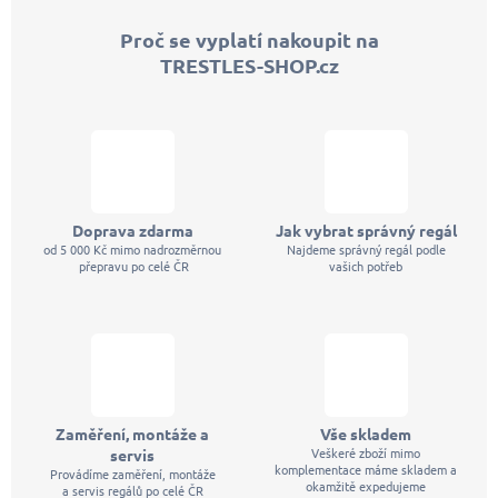
p
Proč se vyplatí nakoupit na
a
TRESTLES-SHOP.cz
t
í
Doprava zdarma
Jak vybrat správný regál
od 5 000 Kč mimo nadrozměrnou
Najdeme správný regál podle
přepravu po celé ČR
vašich potřeb
Zaměření, montáže a
Vše skladem
Veškeré zboží mimo
servis
komplementace máme skladem a
Provádíme zaměření, montáže
okamžitě expedujeme
a servis regálů po celé ČR