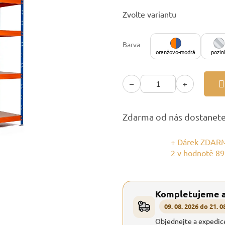
Měrná
Zvolte variantu
cena:
Barva
oranžovo-modrá
pozin
−
+
Zdarma od nás dostanet
+ Dárek ZDARM
2
v hodnotě 89
Kompletujeme 
09. 08. 2026 do 21. 0
Objednejte a expedic