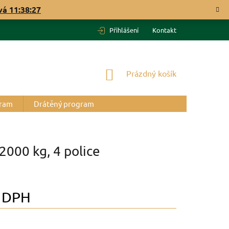
ývá
11:38:26
Přihlášení
Kontakt
NÁKUPNÍ
Prázdný košík
KOŠÍK
gram
Drátěný program
2000 kg, 4 police
 DPH