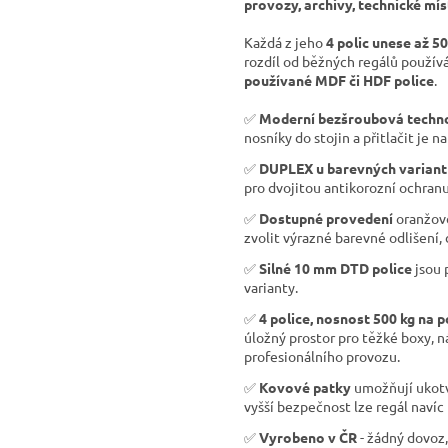
provozy, archivy, technické mís
Každá z jeho
4 polic unese až 5
rozdíl od běžných regálů použí
používané MDF či HDF police
.
✅
Moderní bezšroubová techn
nosníky do stojin a přitlačit je na
✅
DUPLEX u barevných variant
pro dvojitou antikorozní ochranu
✅
Dostupné provedení
oranžov
zvolit výrazné barevné odlišení,
✅
Silné 10 mm DTD police
jsou 
varianty.
✅
4 police, nosnost 500 kg na p
úložný prostor pro těžké boxy, n
profesionálního provozu.
✅
Kovové patky
umožňují ukotve
vyšší bezpečnost lze regál navíc 
✅
Vyrobeno v ČR
- žádný dovoz,