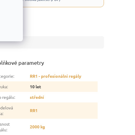
lňkové parametry
tegorie
:
RR1 - profesionální regály
ruka
:
10 let
p regálu
:
střední
delová
RR1
da
:
snost
2000 kg
gálu
: