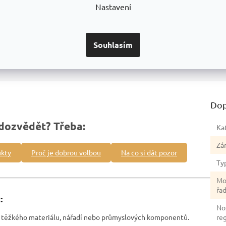
Nastavení
Detailní informace
Souhlasím
Dop
dozvědět? Třeba:
Ka
Zá
ukty
Proč je dobrou volbou
Na co si dát pozor
Ty
Mo
řa
:
No
ní těžkého materiálu, nářadí nebo průmyslových komponentů.
re