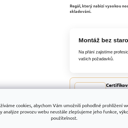
Regál, který nabízí vysokou nos
skladování.
Montáž bez staro
Na přání zajistíme profesi
vašich požadavků.
Certifikov
Trestles a.s.
všech produk
a služeb. Je
žíváme cookies, abychom Vám umožnili pohodlné prohlížení w
jedná o vývoj
y analýze provozu webu neustále zlepšujeme jeho funkce, výk
povrchově up
použitelnost.
otevřených a
Certifikát