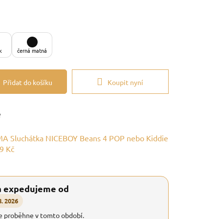
k
černá matná
Přidat do košíku
Koupit nyní
e
A Sluchátka NICEBOY Beans 4 POP nebo Kiddie
9 Kč
a expedujeme od
8. 2026
e proběhne v tomto období.