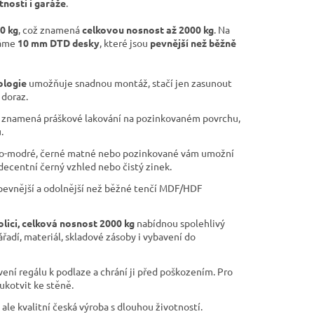
tnosti i garáže
.
00 kg
, což znamená
celkovou nosnost až 2000 kg
. Na
váme
10 mm DTD desky
, které jsou
pevnější než běžně
ologie
umožňuje snadnou montáž, stačí jen zasunout
 doraz.
znamená práškové lakování na pozinkovaném povrchu,
.
o-modré, černé matné nebo pozinkované vám umožní
 decentní černý vzhled nebo čistý zinek.
pevnější a odolnější než běžné tenčí MDF/HDF
olici, celková nosnost 2000 kg
nabídnou spolehlivý
ářadí, materiál, skladové zásoby i vybavení do
ní regálu k podlaze a chrání ji před poškozením. Pro
ukotvit ke stěně.
 ale kvalitní česká výroba s dlouhou životností.