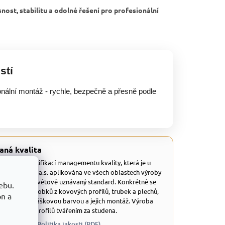
nost, stabilitu a odolné řešení pro profesionální
stí
onální montáž - rychle, bezpečně a přesně podle
aná kvalita
 disponuje certifikací managementu kvality, která je u
tů TRESTLES a.s. aplikována ve všech oblastech výroby
dná se o celosvětově uznávaný standard. Konkrétně se
ebu.
 a výrobu výrobků z kovových profilů, trubek a plechů,
on a
ravených práškovou barvou a jejich montáž. Výroba
 uzavřených profilů tvářením za studena.
 QMS (PDF)
Politika jakosti (PDF)