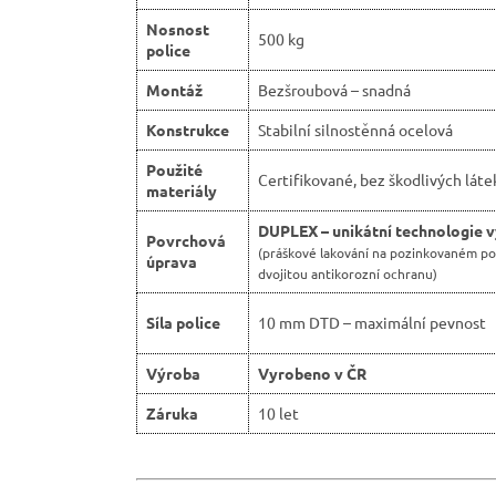
Nosnost
500 kg
police
Montáž
Bezšroubová – snadná
Konstrukce
Stabilní silnostěnná ocelová
Použité
Certifikované, bez škodlivých láte
materiály
DUPLEX – unikátní technologie 
Povrchová
(práškové lakování na pozinkovaném p
úprava
dvojitou antikorozní ochranu)
Síla police
10 mm DTD – maximální pevnost
Výroba
Vyrobeno v ČR
Záruka
10 let