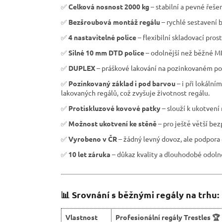
✅
Celková nosnost 2000 kg
– stabilní a pevné řeše
✅
Bezšroubová montáž regálu
– rychlé sestavení b
✅
4 nastavitelné police
– flexibilní skladovací pros
✅
Silné 10 mm DTD police
– odolnější než běžné M
✅
DUPLEX
– práškové lakování na pozinkovaném pov
✅
Pozinkovaný základ i pod barvou
– i při lokáln
lakovaných regálů, což zvyšuje životnost regálu.
✅
Protiskluzové kovové patky
– slouží k ukotvení
✅
Možnost ukotvení ke stěně
– pro ještě větší be
✅
Vyrobeno v ČR
– žádný levný dovoz, ale podpora 
✅
10 let záruka
– důkaz kvality a dlouhodobé odolno
📊 Srovnání s běžnými regály na trhu:
Vlastnost
Profesionální regály Trestles 🏆