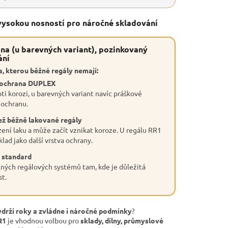
 vysokou nosností pro náročné skladování
na (u barevných variant), pozinkovaný
ání
, kterou běžné regály nemají:
 ochrana DUPLEX
ti korozi, u barevných variant navíc práškové
 ochranu.
ež běžně lakované regály
ení laku a může začít vznikat koroze. U regálu RR1
lad jako další vrstva ochrany.
 standard
ných regálových systémů tam, kde je důležitá
st.
ydrží roky a zvládne i náročné podmínky
?
R1
je vhodnou volbou pro
sklady, dílny, průmyslové