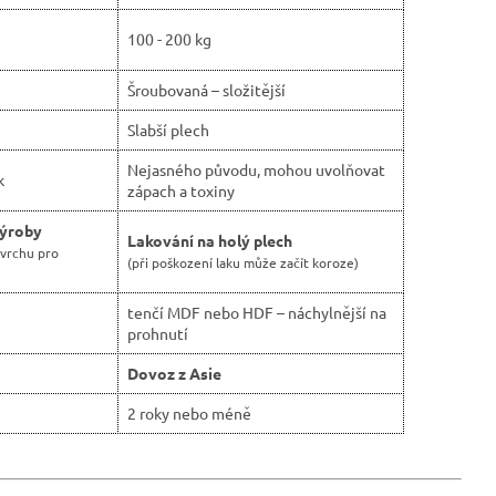
100 - 200 kg
Šroubovaná – složitější
Slabší plech
Nejasného původu, mohou uvolňovat
k
zápach a toxiny
výroby
Lakování na holý plech
ovrchu pro
(při poškození laku může začít koroze)
tenčí MDF nebo HDF – náchylnější na
prohnutí
Dovoz z Asie
2 roky nebo méně