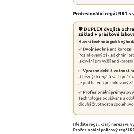
Profesionální regál RR1 s
🛡 DUPLEX dvojitá ochra
základ + práškové lakov
Hlavní technologická výhoda
✅
Dvojnásobná antikorozní
Pozinkovaný základ chrání pro
lakování pro vyšší antikorozní
✅
Výrazně delší životnost n
U běžných regálů stačí poškoz
je pod barvou pozinkovaný zák
✅
Profesionální průmyslový
Technologie používaná u odol
dlouhá životnost a spolehlivo
Hledáte regál, který
nerezaví, v
Profesionální policový regál R