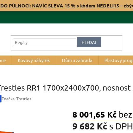
 DO PŮLNOCI: NAVÍC SLEVA 15 % s kódem NEDELI15 – zb
HLEDAT
ace
Kovový nábytek
Dům a zahrada
Plastový pro
 Trestles RR1 1700x2400x700, nosnost 
Značka:
Trestles
8 001,65 Kč
bez
9 682 Kč
s DPH