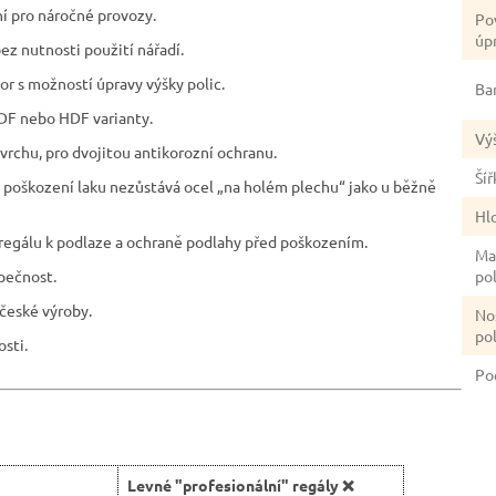
ní pro náročné provozy.
Po
úp
ez nutnosti použití nářadí.
tor s možností úpravy výšky polic.
Ba
DF nebo HDF varianty.
Vý
rchu, pro dvojitou antikorozní ochranu.
Šíř
ím poškození laku nezůstává ocel „na holém plechu“ jako u běžně
Hl
 regálu k podlaze a ochraně podlahy před poškozením.
Ma
zpečnost.
po
české výroby.
No
po
sti.
Po
Levné "profesionální" regály ❌