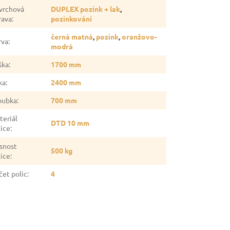
vrchová
DUPLEX pozink + lak
,
rava
:
pozinkování
černá matná
,
pozink
,
oranžovo-
rva
:
modrá
ška
:
1700 mm
ka
:
2400 mm
oubka
:
700 mm
teriál
DTD 10 mm
lice
:
snost
500 kg
lice
:
čet polic
:
4