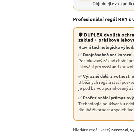
Objednejte a expedic
Profesionální regál RR1 s
🛡 DUPLEX dvojitá ochra
základ + práškové lakov
Hlavní technologická výhoda
✅
Dvojnásobná antikorozní
Pozinkovaný základ chrání pro
lakování pro vyšší antikorozní
✅
Výrazně delší životnost n
U běžných regálů stačí poškoz
je pod barvou pozinkovaný zák
✅
Profesionální průmyslový
Technologie používaná u odol
dlouhá životnost a spolehlivo
Hledáte regál, který
nerezaví, v