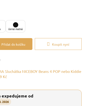
k
černá matná
Přidat do košíku
Koupit nyní
e
A Sluchátka NICEBOY Beans 4 POP nebo Kiddie
9 Kč
a expedujeme od
8. 2026