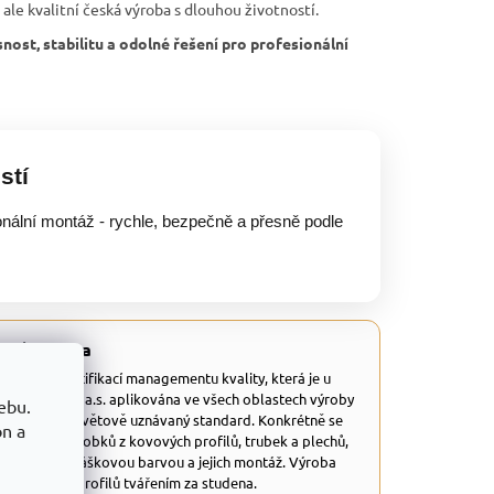
 ale kvalitní česká výroba s dlouhou životností.
nost, stabilitu a odolné řešení pro profesionální
stí
onální montáž - rychle, bezpečně a přesně podle
aná kvalita
 disponuje certifikací managementu kvality, která je u
tů TRESTLES a.s. aplikována ve všech oblastech výroby
ebu.
dná se o celosvětově uznávaný standard. Konkrétně se
on a
 a výrobu výrobků z kovových profilů, trubek a plechů,
ravených práškovou barvou a jejich montáž. Výroba
 uzavřených profilů tvářením za studena.