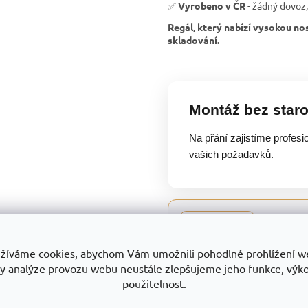
✅
Vyrobeno v ČR
- žádný dovoz,
Regál, který nabízí vysokou nos
skladování.
Montáž bez staro
Na přání zajistíme profesi
vašich požadavků.
Certifikov
Trestles a.s.
všech produk
žíváme cookies, abychom Vám umožnili pohodlné prohlížení w
a služeb. Je
y analýze provozu webu neustále zlepšujeme jeho funkce, výk
jedná o vývoj
použitelnost.
povrchově up
otevřených a