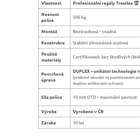
Vlastnost
Profesionální regály Trestles 🏆
Nosnost
500 kg
police
Montáž
Bezšroubová – snadná
Konstrukce
Stabilní silnostěnná ocelová
Použité
Certifikované, bez škodlivých láte
materiály
DUPLEX – unikátní technologie 
Povrchová
(práškové lakování na pozinkovaném p
úprava
dvojitou antikorozní ochranu)
Síla police
10 mm DTD – maximální pevnost
Výroba
Vyrobeno v ČR
Záruka
10 let