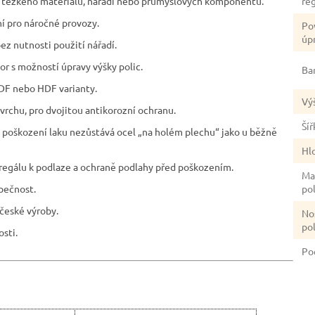
ní těžkého materiálu, nářadí nebo průmyslových komponentů.
re
ní pro náročné provozy.
Po
úp
ez nutnosti použití nářadí.
tor s možností úpravy výšky polic.
Ba
DF nebo HDF varianty.
Vý
rchu, pro dvojitou antikorozní ochranu.
Šíř
ím poškození laku nezůstává ocel „na holém plechu“ jako u běžně
Hl
 regálu k podlaze a ochraně podlahy před poškozením.
Ma
zpečnost.
po
české výroby.
No
po
sti.
Po