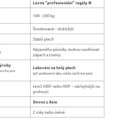
Levné "profesionální" regály ❌
100 - 200 kg
Šroubovaná – složitější
Slabší plech
Nejasného původu, mohou uvolňovat
k
zápach a toxiny
výroby
Lakování na holý plech
ovrchu pro
(při poškození laku může začít koroze)
tenčí MDF nebo HDF – náchylnější na
prohnutí
Dovoz z Asie
2 roky nebo méně