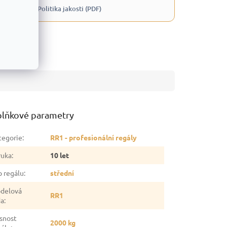
 QMS (PDF)
Politika jakosti (PDF)
lňkové parametry
tegorie
:
RR1 - profesionální regály
ruka
:
10 let
p regálu
:
střední
delová
RR1
da
:
snost
2000 kg