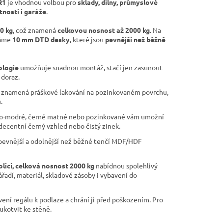
R1
je vhodnou volbou pro
sklady, dílny, průmyslové
tnosti i garáže
.
00 kg
, což znamená
celkovou nosnost až 2000 kg
. Na
váme
10 mm DTD desky
, které jsou
pevnější než běžně
ologie
umožňuje snadnou montáž, stačí jen zasunout
 doraz.
znamená práškové lakování na pozinkovaném povrchu,
.
o-modré, černé matné nebo pozinkované vám umožní
 decentní černý vzhled nebo čistý zinek.
pevnější a odolnější než běžné tenčí MDF/HDF
olici, celková nosnost 2000 kg
nabídnou spolehlivý
ářadí, materiál, skladové zásoby i vybavení do
ní regálu k podlaze a chrání ji před poškozením. Pro
ukotvit ke stěně.