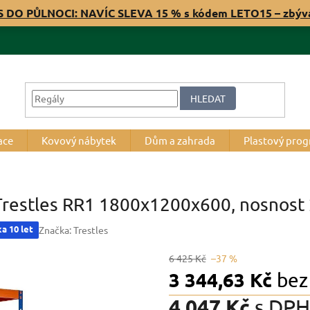
S DO PŮLNOCI: NAVÍC SLEVA 15 % s kódem LETO15 – zbý
HLEDAT
ace
Kovový nábytek
Dům a zahrada
Plastový pro
 Trestles RR1 1800x1200x600, nosnost 
a 10 let
Značka:
Trestles
6 425 Kč
–37 %
3 344,63 Kč
bez
4 047 Kč
s DPH