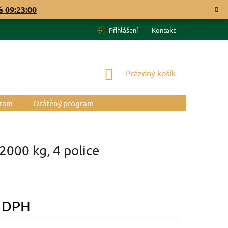
vá
09:22:59
Přihlášení
Kontakt
NÁKUPNÍ
Prázdný košík
KOŠÍK
gram
Drátěný program
2000 kg, 4 police
 DPH