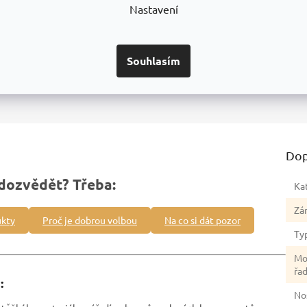
Nastavení
Certifikát
Detailní informace
Souhlasím
Dop
dozvědět? Třeba:
Ka
Zá
ukty
Proč je dobrou volbou
Na co si dát pozor
Ty
Mo
řa
:
No