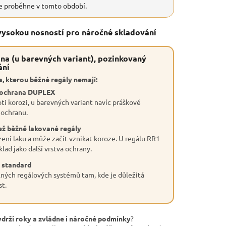
e proběhne v tomto období.
 vysokou nosností pro náročné skladování
na (u barevných variant), pozinkovaný
ání
, kterou běžné regály nemají:
 ochrana DUPLEX
ti korozi, u barevných variant navíc práškové
 ochranu.
ež běžně lakované regály
ení laku a může začít vznikat koroze. U regálu RR1
lad jako další vrstva ochrany.
 standard
ných regálových systémů tam, kde je důležitá
st.
ydrží roky a zvládne i náročné podmínky
?