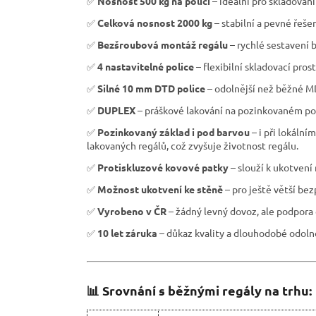
✅
Nosnost 500 kg na polici
– ideální pro skladová
✅
Celková nosnost 2000 kg
– stabilní a pevné řeše
✅
Bezšroubová montáž regálu
– rychlé sestavení b
✅
4 nastavitelné police
– flexibilní skladovací pros
✅
Silné 10 mm DTD police
– odolnější než běžné M
✅
DUPLEX
– práškové lakování na pozinkovaném pov
✅
Pozinkovaný základ i pod barvou
– i při lokáln
lakovaných regálů, což zvyšuje životnost regálu.
✅
Protiskluzové kovové patky
– slouží k ukotvení
✅
Možnost ukotvení ke stěně
– pro ještě větší be
✅
Vyrobeno v ČR
– žádný levný dovoz, ale podpora 
✅
10 let záruka
– důkaz kvality a dlouhodobé odolno
📊 Srovnání s běžnými regály na trhu: