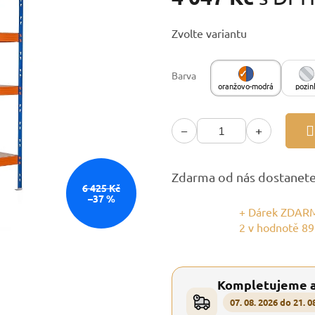
Měrná
Zvolte variantu
cena:
Barva
oranžovo-modrá
pozin
−
+
Zdarma od nás dostanet
6 425 Kč
–37 %
+ Dárek ZDARM
2
v hodnotě 89
Kompletujeme 
07. 08. 2026 do 21. 0