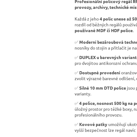
Profesionální policový regál R
provozy, archivy, technické mís
Každá z jeho
4 polic unese až 5
rozdíl od běžných regálů použí
používané MDF či HDF police
.
✅
Moderní bezšroubová techn
nosníky do stojin a přitlačit je na
✅
DUPLEX u barevných variant
pro dvojitou antikorozní ochranu
✅
Dostupné provedení
oranžov
zvolit výrazné barevné odlišení,
✅
Silné 10 mm DTD police
jsou 
varianty.
✅
4 police, nosnost 500 kg na p
úložný prostor pro těžké boxy, n
profesionálního provozu.
✅
Kovové patky
umožňují ukotve
vyšší bezpečnost lze regál navíc 