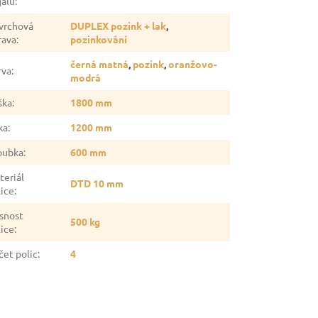
gálu
:
vrchová
DUPLEX pozink + lak
,
rava
:
pozinkování
černá matná
,
pozink
,
oranžovo-
rva
:
modrá
ška
:
1800 mm
ka
:
1200 mm
oubka
:
600 mm
teriál
DTD 10 mm
lice
:
snost
500 kg
lice
:
čet polic
:
4