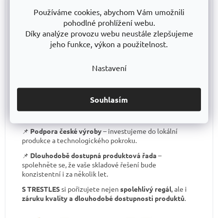
📌
Certifikát o shodě
– záruka kvality, kterou většina
Používáme cookies, abychom Vám umožnili
levných regálů nemá.
pohodlné prohlížení webu.
Díky analýze provozu webu neustále zlepšujeme
📌
Skvělá stabilita
– pevná ocelová konstrukce
testovaná na extrémní zatížení.
jeho funkce, výkon a použitelnost.
📌
Garantovaná nosnost
– každý regál je certifikován
Nastavení
pro uvedené zatížení.
📌
Perfektní ergonomie
– snadná manipulace a
přizpůsobení výšky polic.
Souhlasím
📌
Bezkonkurenční poměr kvalita/cena
– výborné
zpracování za férovou cenu.
📌
Podpora české výroby
– investujeme do lokální
produkce a technologického pokroku.
📌
Dlouhodobě dostupná produktová řada
–
spolehněte se, že vaše skladové řešení bude
konzistentní i za několik let.
S TRESTLES
si pořizujete nejen
spolehlivý regál
, ale i
záruku kvality a dlouhodobé dostupnosti produktů
.