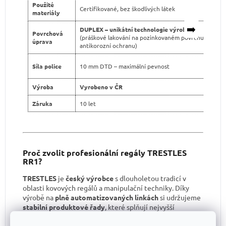
Použité
Certifikované, bez škodlivých látek
materiály
➡️
DUPLEX – unikátní technologie výroby
Povrchová
(práškové lakování na pozinkovaném povrchu pro dvo
úprava
antikorozní ochranu)
Síla police
10 mm DTD – maximální pevnost
Výroba
Vyrobeno v ČR
Záruka
10 let
Proč zvolit profesionální regály TRESTLES
RR1?
TRESTLES
je
český výrobce
s dlouholetou tradicí v
oblasti kovových regálů a manipulační techniky. Díky
výrobě na
plně automatizovaných linkách
si udržujeme
stabilní produktové řady
, které splňují nejvyšší
kvalitativní standardy.