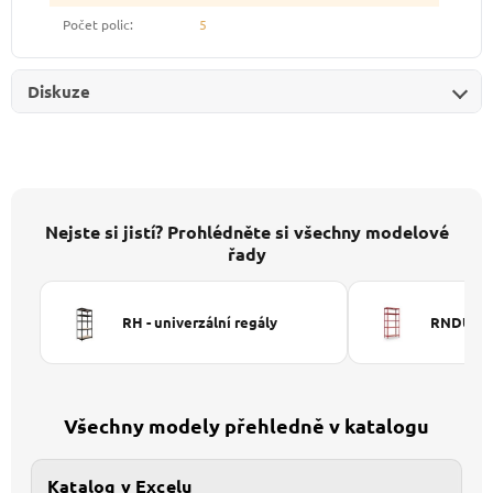
Počet polic
:
5
Diskuze
Nejste si jistí? Prohlédněte si všechny modelové
řady
RH - univerzální regály
RNDU-KUI
Všechny modely přehledně v katalogu
Katalog v Excelu