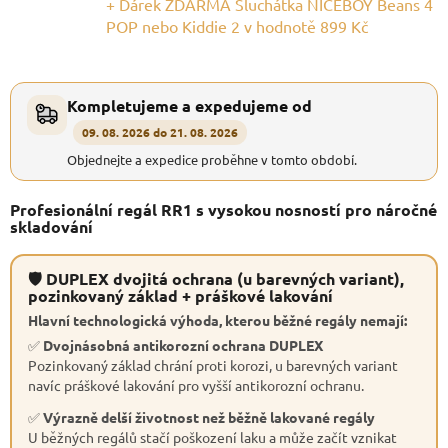
+ Dárek ZDARMA Sluchátka NICEBOY Beans 4
POP nebo Kiddie 2
v hodnotě 899 Kč
Kompletujeme a expedujeme od
09. 08. 2026 do 21. 08. 2026
Objednejte a expedice proběhne v tomto období.
Profesionální regál RR1 s vysokou nosností pro náročné
skladování
🛡 DUPLEX dvojitá ochrana (u barevných variant),
pozinkovaný základ + práškové lakování
Hlavní technologická výhoda, kterou běžné regály nemají:
✅
Dvojnásobná antikorozní ochrana DUPLEX
Pozinkovaný základ chrání proti korozi, u barevných variant
navíc práškové lakování pro vyšší antikorozní ochranu.
✅
Výrazně delší životnost než běžně lakované regály
U běžných regálů stačí poškození laku a může začít vznikat