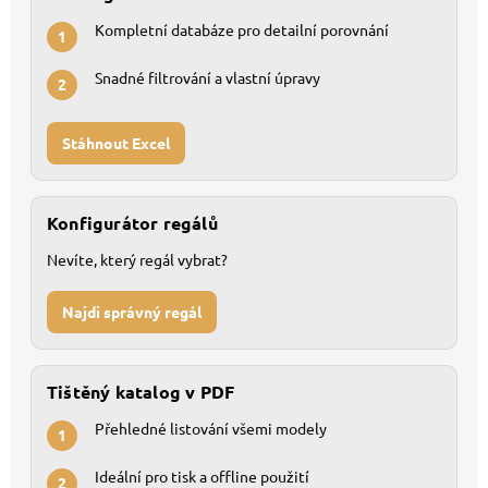
Kompletní databáze pro detailní porovnání
1
Snadné filtrování a vlastní úpravy
2
Stáhnout Excel
Konfigurátor regálů
Nevíte, který regál vybrat?
Najdi správný regál
Tištěný katalog v PDF
Přehledné listování všemi modely
1
Ideální pro tisk a offline použití
2