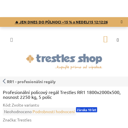
Přejít
na
obsah
🔥 JEN DNES DO PŮLNOCI −15 % s NEDELI15
12:12:25
NÁKUP
KOŠÍK
RR1 - profesionální regály
Profesionální policový regál Trestles RR1 1800x2000x500,
nosnost 2250 kg, 5 polic
Kód:
Zvolte variantu
Záruka 10 let
Průměrné
Neohodnoceno
Podrobnosti hodnocení
hodnocení
Značka:
Trestles
produktu
je