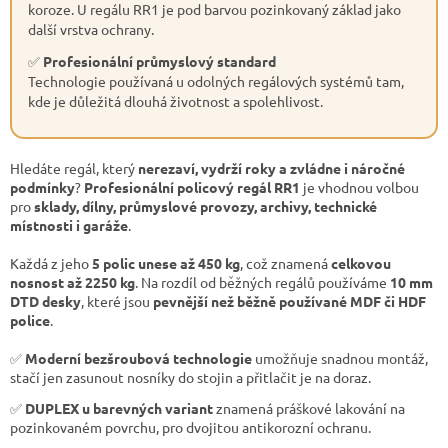
koroze. U regálu RR1 je pod barvou pozinkovaný základ jako
další vrstva ochrany.
✅
Profesionální průmyslový standard
Technologie používaná u odolných regálových systémů tam,
kde je důležitá dlouhá životnost a spolehlivost.
Hledáte regál, který
nerezaví, vydrží roky a zvládne i náročné
podmínky
?
Profesionální policový regál RR1
je vhodnou volbou
pro
sklady, dílny, průmyslové provozy, archivy, technické
místnosti i garáže
.
Každá z jeho
5 polic unese až 450 kg
, což znamená
celkovou
nosnost až 2250 kg
. Na rozdíl od běžných regálů používáme
10 mm
DTD desky
, které jsou
pevnější než běžně používané MDF či HDF
police
.
✅
Moderní bezšroubová technologie
umožňuje snadnou montáž,
stačí jen zasunout nosníky do stojin a přitlačit je na doraz.
✅
DUPLEX u barevných variant
znamená práškové lakování na
pozinkovaném povrchu, pro dvojitou antikorozní ochranu.