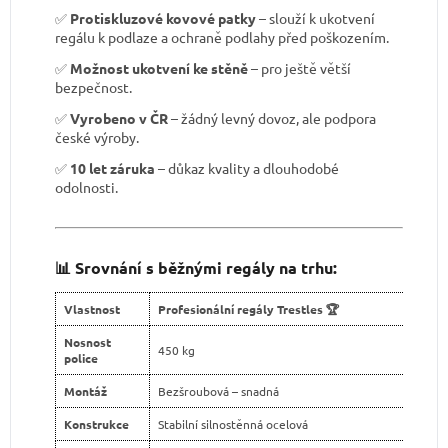
✅
Protiskluzové kovové patky
– slouží k ukotvení
regálu k podlaze a ochraně podlahy před poškozením.
✅
Možnost ukotvení ke stěně
– pro ještě větší
bezpečnost.
✅
Vyrobeno v ČR
– žádný levný dovoz, ale podpora
české výroby.
✅
10 let záruka
– důkaz kvality a dlouhodobé
odolnosti.
📊 Srovnání s běžnými regály na trhu:
Vlastnost
Profesionální regály Trestles 🏆
Nosnost
450 kg
police
Montáž
Bezšroubová – snadná
Konstrukce
Stabilní silnostěnná ocelová