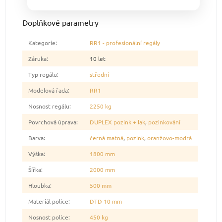
Doplňkové parametry
Kategorie
:
RR1 - profesionální regály
Záruka
:
10 let
Typ regálu
:
střední
Modelová řada
:
RR1
Nosnost regálu
:
2250 kg
Povrchová úprava
:
DUPLEX pozink + lak
,
pozinkování
Barva
:
černá matná
,
pozink
,
oranžovo-modrá
Výška
:
1800 mm
Šířka
:
2000 mm
Hloubka
:
500 mm
Materiál police
:
DTD 10 mm
Nosnost police
:
450 kg