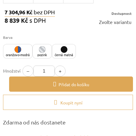
7 304,96 Kč
bez DPH
Dostupnost
8 839 Kč
s DPH
Zvolte variantu
Měrná
cena:
Barva
oranžovo-modrá
pozink
černá matná
−
+
Množství
Přidat do košíku
Koupit nyní
Zdarma od nás dostanete