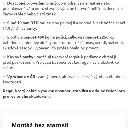
✅
Dostupné provedení
oranžovo-modré, černé matné nebo
pozinkované vám umožní zvolit výrazné barevné odlišení, decentní
černý vzhled nebo čistý zinek.
✅
Silné 10 mm DTD police
jsou pevnější a odolnější než běžné tenčí
MDF/HDF varianty.
✅
5 polic, nosnost 450 kg na polici, celková nosnost 2250 kg
nabídnou spolehlivý úložný prostor pro těžké boxy, nářadí, materiál,
skladové zásoby i vybavení do profesionálního provozu.
✅
Kovové patky
umožňují ukotvení regálu k podlaze a chrání ji
před poškozením. Pro vyšší bezpečnost lze regál navíc ukotvit ke
stěně.
✅
Vyrobeno v ČR
- žádný dovoz, ale kvalitní česká výroba s dlouhou
životností.
Regál, který nabízí vysokou nosnost, stabilitu a odolné řešení pro
profesionální skladování.
Montáž bez starostí