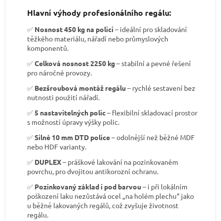
Hlavní výhody profesionálního regálu:
✅
Nosnost 450 kg na polici
– ideální pro skladování
těžkého materiálu, nářadí nebo průmyslových
komponentů.
✅
Celková nosnost 2250 kg
– stabilní a pevné řešení
pro náročné provozy.
✅
Bezšroubová montáž regálu
– rychlé sestavení bez
nutnosti použití nářadí.
✅
5 nastavitelných polic
– flexibilní skladovací prostor
s možností úpravy výšky polic.
✅
Silné 10 mm DTD police
– odolnější než běžné MDF
nebo HDF varianty.
✅
DUPLEX
– práškové lakování na pozinkovaném
povrchu, pro dvojitou antikorozní ochranu.
✅
Pozinkovaný základ i pod barvou
– i při lokálním
poškození laku nezůstává ocel „na holém plechu“ jako
u běžně lakovaných regálů, což zvyšuje životnost
regálu.