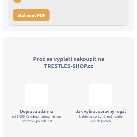
Stáhnout PDF
Z
á
p
Proč se vyplatí nakoupit na
a
TRESTLES-SHOP.cz
t
í
Doprava zdarma
Jak vybrat správný regál
od 5 000 Kč mimo nadrozměrnou
Najdeme správný regál podle
přepravu po celé ČR
vašich potřeb