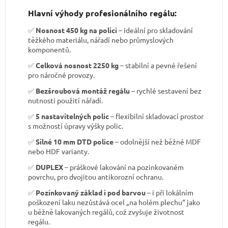
Hlavní výhody profesionálního regálu:
✅
Nosnost 450 kg na polici
– ideální pro skladování
těžkého materiálu, nářadí nebo průmyslových
komponentů.
✅
Celková nosnost 2250 kg
– stabilní a pevné řešení
pro náročné provozy.
✅
Bezšroubová montáž regálu
– rychlé sestavení bez
nutnosti použití nářadí.
✅
5 nastavitelných polic
– flexibilní skladovací prostor
s možností úpravy výšky polic.
✅
Silné 10 mm DTD police
– odolnější než běžné MDF
nebo HDF varianty.
✅
DUPLEX
– práškové lakování na pozinkovaném
povrchu, pro dvojitou antikorozní ochranu.
✅
Pozinkovaný základ i pod barvou
– i při lokálním
poškození laku nezůstává ocel „na holém plechu“ jako
u běžně lakovaných regálů, což zvyšuje životnost
regálu.