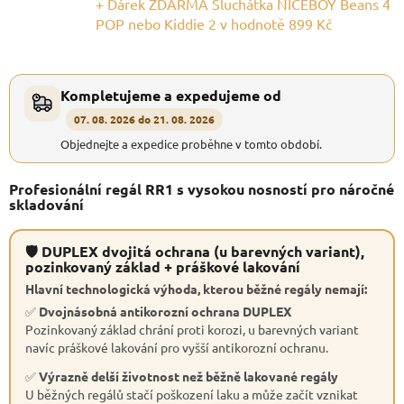
+ Dárek ZDARMA Sluchátka NICEBOY Beans 4
POP nebo Kiddie 2
v hodnotě 899 Kč
Kompletujeme a expedujeme od
07. 08. 2026 do 21. 08. 2026
Objednejte a expedice proběhne v tomto období.
Profesionální regál RR1 s vysokou nosností pro náročné
skladování
🛡 DUPLEX dvojitá ochrana (u barevných variant),
pozinkovaný základ + práškové lakování
Hlavní technologická výhoda, kterou běžné regály nemají:
✅
Dvojnásobná antikorozní ochrana DUPLEX
Pozinkovaný základ chrání proti korozi, u barevných variant
navíc práškové lakování pro vyšší antikorozní ochranu.
✅
Výrazně delší životnost než běžně lakované regály
U běžných regálů stačí poškození laku a může začít vznikat