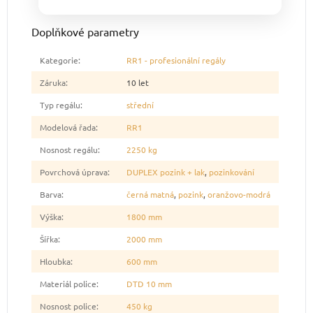
Doplňkové parametry
Kategorie
:
RR1 - profesionální regály
Záruka
:
10 let
Typ regálu
:
střední
Modelová řada
:
RR1
Nosnost regálu
:
2250 kg
Povrchová úprava
:
DUPLEX pozink + lak
,
pozinkování
Barva
:
černá matná
,
pozink
,
oranžovo-modrá
Výška
:
1800 mm
Šířka
:
2000 mm
Hloubka
:
600 mm
Materiál police
:
DTD 10 mm
Nosnost police
:
450 kg