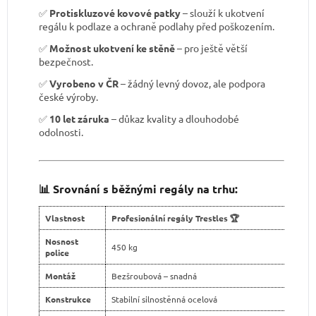
✅
Protiskluzové kovové patky
– slouží k ukotvení
regálu k podlaze a ochraně podlahy před poškozením.
✅
Možnost ukotvení ke stěně
– pro ještě větší
bezpečnost.
✅
Vyrobeno v ČR
– žádný levný dovoz, ale podpora
české výroby.
✅
10 let záruka
– důkaz kvality a dlouhodobé
odolnosti.
📊 Srovnání s běžnými regály na trhu:
Vlastnost
Profesionální regály Trestles 🏆
Nosnost
450 kg
police
Montáž
Bezšroubová – snadná
Konstrukce
Stabilní silnostěnná ocelová