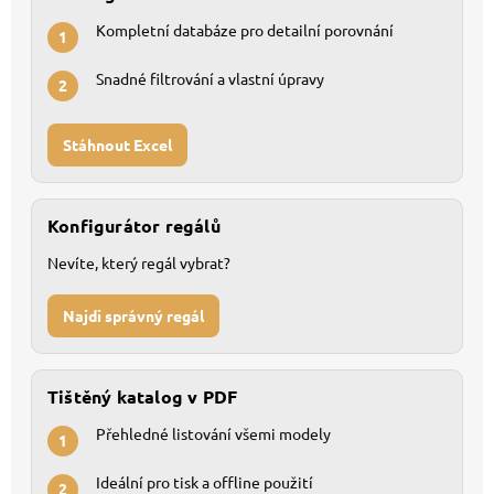
Kompletní databáze pro detailní porovnání
1
Snadné filtrování a vlastní úpravy
2
Stáhnout Excel
Konfigurátor regálů
Nevíte, který regál vybrat?
Najdi správný regál
Tištěný katalog v PDF
Přehledné listování všemi modely
1
Ideální pro tisk a offline použití
2