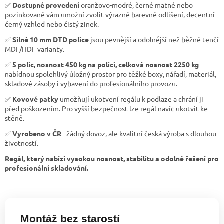
✅
Dostupné provedení
oranžovo-modré, černé matné nebo
pozinkované vám umožní zvolit výrazné barevné odlišení, decentní
černý vzhled nebo čistý zinek.
✅
Silné 10 mm DTD police
jsou pevnější a odolnější než běžné tenčí
MDF/HDF varianty.
✅
5 polic, nosnost 450 kg na polici, celková nosnost 2250 kg
nabídnou spolehlivý úložný prostor pro těžké boxy, nářadí, materiál,
skladové zásoby i vybavení do profesionálního provozu.
✅
Kovové patky
umožňují ukotvení regálu k podlaze a chrání ji
před poškozením. Pro vyšší bezpečnost lze regál navíc ukotvit ke
stěně.
✅
Vyrobeno v ČR
- žádný dovoz, ale kvalitní česká výroba s dlouhou
životností.
Regál, který nabízí vysokou nosnost, stabilitu a odolné řešení pro
profesionální skladování.
Montáž bez starostí