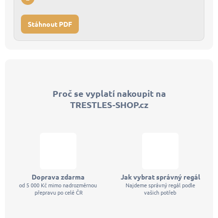
Stáhnout PDF
Z
á
p
Proč se vyplatí nakoupit na
a
TRESTLES-SHOP.cz
t
í
Doprava zdarma
Jak vybrat správný regál
od 5 000 Kč mimo nadrozměrnou
Najdeme správný regál podle
přepravu po celé ČR
vašich potřeb