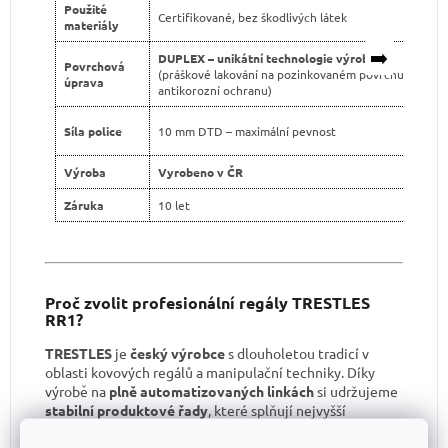
Použité
Certifikované, bez škodlivých látek
materiály
➡️
DUPLEX – unikátní technologie výroby
Povrchová
(práškové lakování na pozinkovaném povrchu pro dvo
úprava
antikorozní ochranu)
Síla police
10 mm DTD – maximální pevnost
Výroba
Vyrobeno v ČR
Záruka
10 let
Proč zvolit profesionální regály TRESTLES
RR1?
TRESTLES
je
český výrobce
s dlouholetou tradicí v
oblasti kovových regálů a manipulační techniky. Díky
výrobě na
plně automatizovaných linkách
si udržujeme
stabilní produktové řady
, které splňují nejvyšší
kvalitativní standardy.