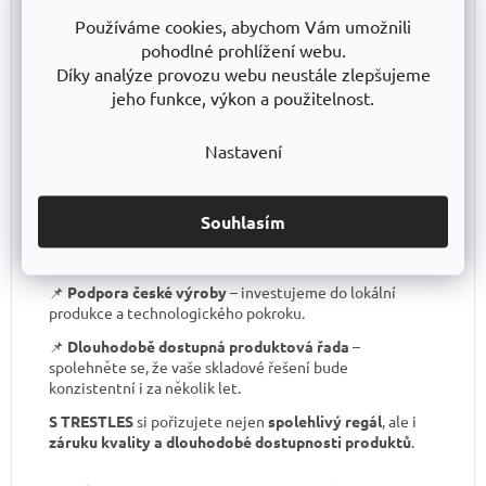
📌
Certifikát o shodě
– záruka kvality, kterou většina
Používáme cookies, abychom Vám umožnili
levných regálů nemá.
pohodlné prohlížení webu.
Díky analýze provozu webu neustále zlepšujeme
📌
Skvělá stabilita
– pevná ocelová konstrukce
testovaná na extrémní zatížení.
jeho funkce, výkon a použitelnost.
📌
Garantovaná nosnost
– každý regál je certifikován
Nastavení
pro uvedené zatížení.
📌
Perfektní ergonomie
– snadná manipulace a
přizpůsobení výšky polic.
Souhlasím
📌
Bezkonkurenční poměr kvalita/cena
– výborné
zpracování za férovou cenu.
📌
Podpora české výroby
– investujeme do lokální
produkce a technologického pokroku.
📌
Dlouhodobě dostupná produktová řada
–
spolehněte se, že vaše skladové řešení bude
konzistentní i za několik let.
S TRESTLES
si pořizujete nejen
spolehlivý regál
, ale i
záruku kvality a dlouhodobé dostupnosti produktů
.