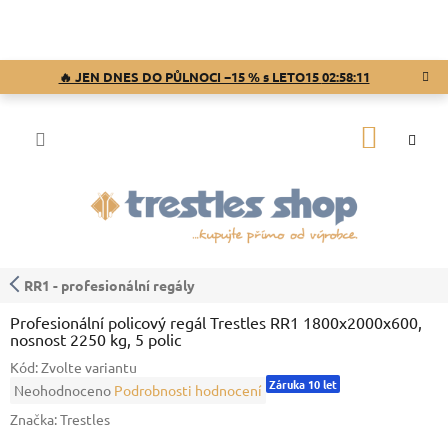
Přejít
na
obsah
🔥 JEN DNES DO PŮLNOCI −15 % s LETO15
02:58:10
NÁKUP
KOŠÍK
RR1 - profesionální regály
Profesionální policový regál Trestles RR1 1800x2000x600,
nosnost 2250 kg, 5 polic
Kód:
Zvolte variantu
Záruka 10 let
Průměrné
Neohodnoceno
Podrobnosti hodnocení
hodnocení
Značka:
Trestles
produktu
je