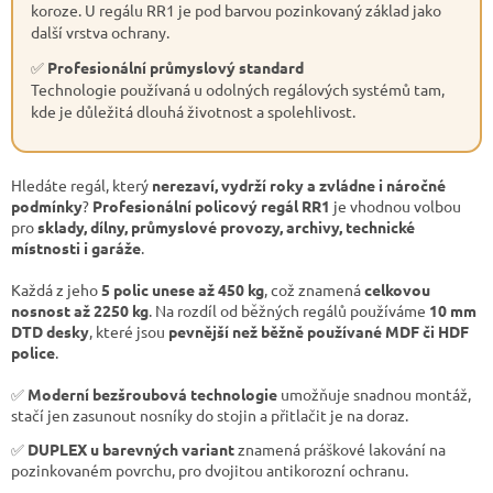
koroze. U regálu RR1 je pod barvou pozinkovaný základ jako
další vrstva ochrany.
✅
Profesionální průmyslový standard
Technologie používaná u odolných regálových systémů tam,
kde je důležitá dlouhá životnost a spolehlivost.
Hledáte regál, který
nerezaví, vydrží roky a zvládne i náročné
podmínky
?
Profesionální policový regál RR1
je vhodnou volbou
pro
sklady, dílny, průmyslové provozy, archivy, technické
místnosti i garáže
.
Každá z jeho
5 polic unese až 450 kg
, což znamená
celkovou
nosnost až 2250 kg
. Na rozdíl od běžných regálů používáme
10 mm
DTD desky
, které jsou
pevnější než běžně používané MDF či HDF
police
.
✅
Moderní bezšroubová technologie
umožňuje snadnou montáž,
stačí jen zasunout nosníky do stojin a přitlačit je na doraz.
✅
DUPLEX u barevných variant
znamená práškové lakování na
pozinkovaném povrchu, pro dvojitou antikorozní ochranu.