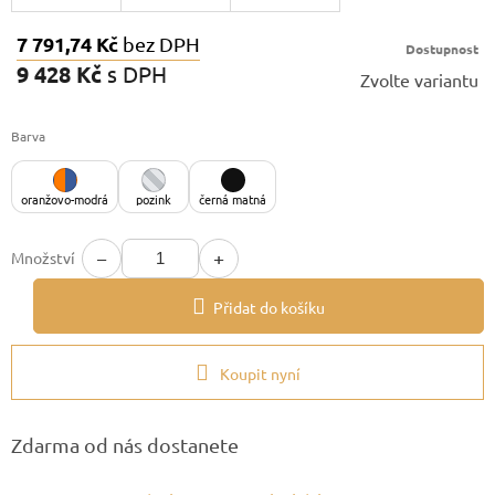
7 791,74 Kč
bez DPH
Dostupnost
9 428 Kč
s DPH
Zvolte variantu
Měrná
cena:
Barva
oranžovo-modrá
pozink
černá matná
−
+
Množství
Přidat do košíku
Koupit nyní
Zdarma od nás dostanete