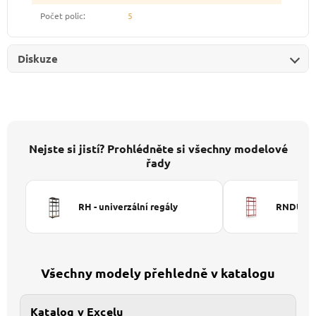
Počet polic
:
5
Diskuze
Nejste si jistí? Prohlédněte si všechny modelové
řady
RH - univerzální regály
RNDU-KUI
Všechny modely přehledně v katalogu
Katalog v Excelu