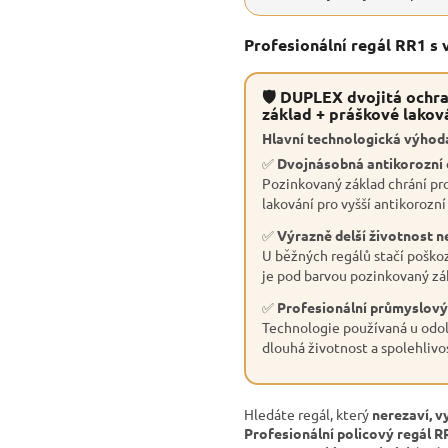
Profesionální regál RR1 s
🛡 DUPLEX dvojitá ochra
základ + práškové lakov
Hlavní technologická výhoda
✅
Dvojnásobná antikorozní
Pozinkovaný základ chrání pro
lakování pro vyšší antikorozní
✅
Výrazně delší životnost n
U běžných regálů stačí poškoz
je pod barvou pozinkovaný zák
✅
Profesionální průmyslový
Technologie používaná u odol
dlouhá životnost a spolehlivo
Hledáte regál, který
nerezaví, v
Profesionální policový regál R