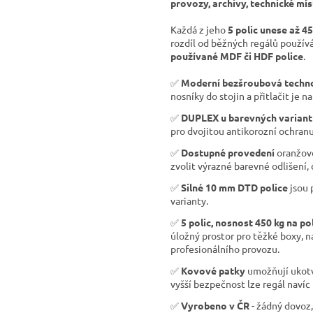
provozy, archivy, technické mís
Každá z jeho
5 polic unese až 4
rozdíl od běžných regálů použí
používané MDF či HDF police
.
✅
Moderní bezšroubová techn
nosníky do stojin a přitlačit je na
✅
DUPLEX u barevných variant
pro dvojitou antikorozní ochranu
✅
Dostupné provedení
oranžov
zvolit výrazné barevné odlišení,
✅
Silné 10 mm DTD police
jsou 
varianty.
✅
5 polic, nosnost 450 kg na po
úložný prostor pro těžké boxy, n
profesionálního provozu.
✅
Kovové patky
umožňují ukotve
vyšší bezpečnost lze regál navíc 
✅
Vyrobeno v ČR
- žádný dovoz,