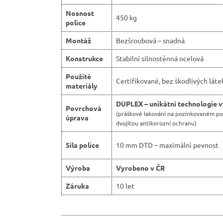
Nosnost
450 kg
police
Montáž
Bezšroubová – snadná
Konstrukce
Stabilní silnostěnná ocelová
Použité
Certifikované, bez škodlivých láte
materiály
DUPLEX – unikátní technologie 
Povrchová
(práškové lakování na pozinkovaném p
úprava
dvojitou antikorozní ochranu)
Síla police
10 mm DTD – maximální pevnost
Výroba
Vyrobeno v ČR
Záruka
10 let