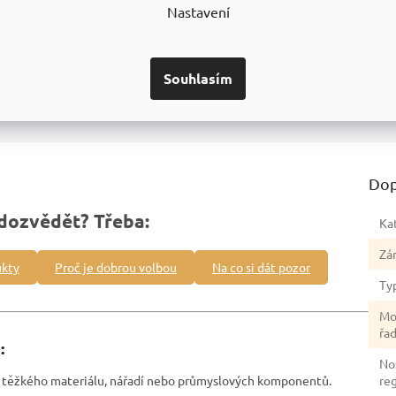
Nastavení
Detailní informace
Souhlasím
Dop
dozvědět? Třeba:
Ka
Zá
ukty
Proč je dobrou volbou
Na co si dát pozor
Ty
Mo
řa
:
No
ní těžkého materiálu, nářadí nebo průmyslových komponentů.
re