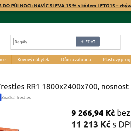
S DO PŮLNOCI: NAVÍC SLEVA 15 % s kódem LETO15 – zbý
HLEDAT
ace
Kovový nábytek
Dům a zahrada
Plastový pro
 Trestles RR1 1800x2400x700, nosnost 
Značka:
Trestles
9 266,94 Kč
bez
11 213 Kč
s DP