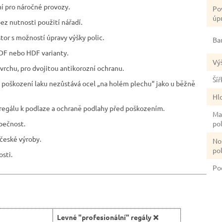
ní pro náročné provozy.
Po
úp
ez nutnosti použití nářadí.
stor s možností úpravy výšky polic.
Ba
DF nebo HDF varianty.
Vý
rchu, pro dvojitou antikorozní ochranu.
Šíř
ím poškození laku nezůstává ocel „na holém plechu“ jako u běžně
Hl
 regálu k podlaze a ochraně podlahy před poškozením.
Ma
zpečnost.
po
české výroby.
No
po
sti.
Po
Levné "profesionální" regály ❌