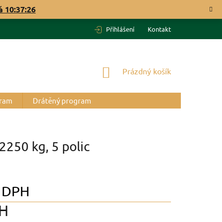
vá
10:37:25
Přihlášení
Kontakt
NÁKUPNÍ
Prázdný košík
KOŠÍK
gram
Drátěný program
2250 kg, 5 polic
 DPH
H