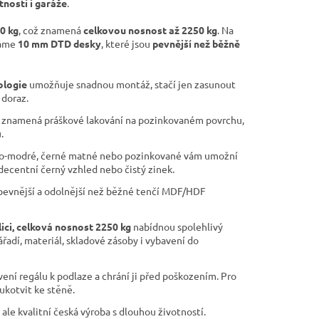
tnosti i garáže
.
50 kg
, což znamená
celkovou nosnost až 2250 kg
. Na
váme
10 mm DTD desky
, které jsou
pevnější než běžně
ologie
umožňuje snadnou montáž, stačí jen zasunout
 doraz.
znamená práškové lakování na pozinkovaném povrchu,
.
o-modré, černé matné nebo pozinkované vám umožní
 decentní černý vzhled nebo čistý zinek.
pevnější a odolnější než běžné tenčí MDF/HDF
lici, celková nosnost 2250 kg
nabídnou spolehlivý
ářadí, materiál, skladové zásoby i vybavení do
ní regálu k podlaze a chrání ji před poškozením. Pro
ukotvit ke stěně.
 ale kvalitní česká výroba s dlouhou životností.