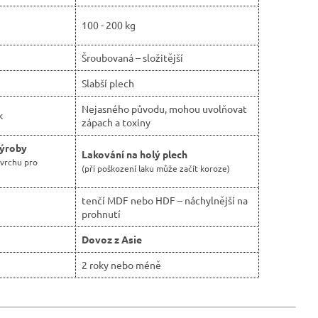
100 - 200 kg
Šroubovaná – složitější
Slabší plech
Nejasného původu, mohou uvolňovat
k
zápach a toxiny
výroby
Lakování na holý plech
ovrchu pro
(při poškození laku může začít koroze)
tenčí MDF nebo HDF – náchylnější na
prohnutí
Dovoz z Asie
2 roky nebo méně