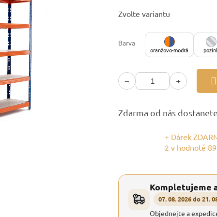
Měrná
Zvolte variantu
cena:
Barva
oranžovo-modrá
pozin
−
+
Zdarma od nás dostanet
+ Dárek ZDARM
2
v hodnotě 89
Kompletujeme 
07. 08. 2026 do 21. 0
Objednejte a expedic