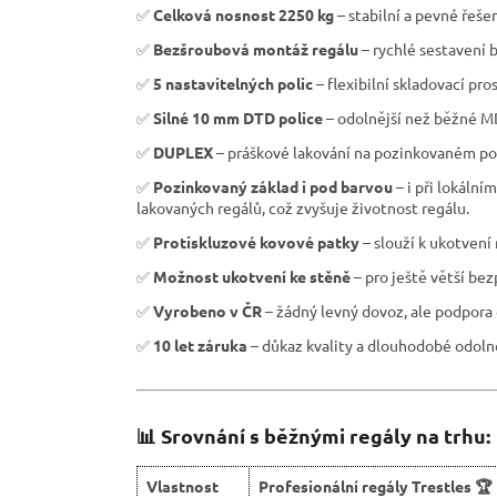
✅
Celková nosnost 2250 kg
– stabilní a pevné řeše
✅
Bezšroubová montáž regálu
– rychlé sestavení b
✅
5 nastavitelných polic
– flexibilní skladovací pro
✅
Silné 10 mm DTD police
– odolnější než běžné M
✅
DUPLEX
– práškové lakování na pozinkovaném pov
✅
Pozinkovaný základ i pod barvou
– i při lokáln
lakovaných regálů, což zvyšuje životnost regálu.
✅
Protiskluzové kovové patky
– slouží k ukotvení
✅
Možnost ukotvení ke stěně
– pro ještě větší be
✅
Vyrobeno v ČR
– žádný levný dovoz, ale podpora 
✅
10 let záruka
– důkaz kvality a dlouhodobé odolno
📊 Srovnání s běžnými regály na trhu:
Vlastnost
Profesionální regály Trestles 🏆