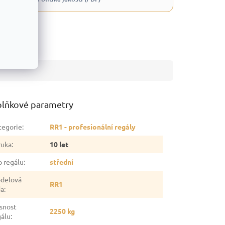
lňkové parametry
tegorie
:
RR1 - profesionální regály
ruka
:
10 let
p regálu
:
střední
delová
RR1
da
:
snost
2250 kg
gálu
: