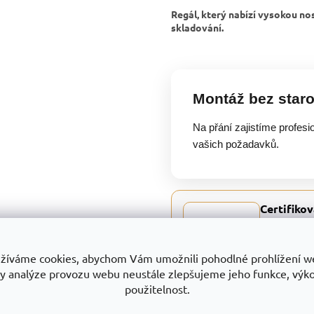
Regál, který nabízí vysokou nos
skladování.
Montáž bez staro
Na přání zajistíme profesi
vašich požadavků.
Certifikov
Trestles a.s.
všech produk
a služeb. Je
žíváme cookies, abychom Vám umožnili pohodlné prohlížení w
jedná o vývoj
y analýze provozu webu neustále zlepšujeme jeho funkce, výk
povrchově up
použitelnost.
otevřených a
Certifikát