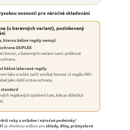
 vysokou nosností pro náročné skladování
na (u barevných variant), pozinkovaný
ání
, kterou běžné regály nemají:
 ochrana DUPLEX
ti korozi, u barevných variant navíc práškové
 ochranu.
ež běžně lakované regály
ení laku a může začít vznikat koroze. U regálu RR1
lad jako další vrstva ochrany.
 standard
ných regálových systémů tam, kde je důležitá
st.
ydrží roky a zvládne i náročné podmínky
?
R1
je vhodnou volbou pro
sklady, dílny, průmyslové