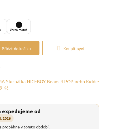
k
černá matná
Přidat do košíku
Koupit nyní
e
A Sluchátka NICEBOY Beans 4 POP nebo Kiddie
9 Kč
a expedujeme od
8. 2026
e proběhne v tomto období.