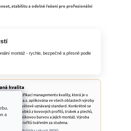
nost, stabilitu a odolné řešení pro profesionální
stí
onální montáž - rychle, bezpečně a přesně podle
aná kvalita
 disponuje certifikací managementu kvality, která je u
tů TRESTLES a.s. aplikována ve všech oblastech výroby
dná se o celosvětově uznávaný standard. Konkrétně se
ebu.
 a výrobu výrobků z kovových profilů, trubek a plechů,
on a
ravených práškovou barvou a jejich montáž. Výroba
 uzavřených profilů tvářením za studena.
 QMS (PDF)
Politika jakosti (PDF)