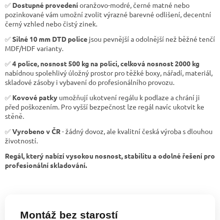
✅
Dostupné provedení
oranžovo-modré, černé matné nebo
pozinkované vám umožní zvolit výrazné barevné odlišení, decentní
černý vzhled nebo čistý zinek.
✅
Silné 10 mm DTD police
jsou pevnější a odolnější než běžné tenčí
MDF/HDF varianty.
✅
4 police, nosnost 500 kg na polici, celková nosnost 2000 kg
nabídnou spolehlivý úložný prostor pro těžké boxy, nářadí, materiál,
skladové zásoby i vybavení do profesionálního provozu.
✅
Kovové patky
umožňují ukotvení regálu k podlaze a chrání ji
před poškozením. Pro vyšší bezpečnost lze regál navíc ukotvit ke
stěně.
✅
Vyrobeno v ČR
- žádný dovoz, ale kvalitní česká výroba s dlouhou
životností.
Regál, který nabízí vysokou nosnost, stabilitu a odolné řešení pro
profesionální skladování.
Montáž bez starostí