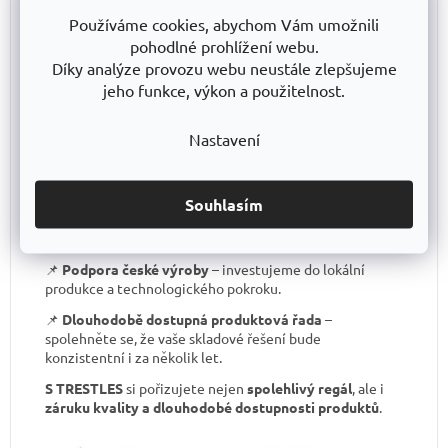
📌
Certifikát o shodě
– záruka kvality, kterou většina
Používáme cookies, abychom Vám umožnili
levných regálů nemá.
pohodlné prohlížení webu.
Díky analýze provozu webu neustále zlepšujeme
📌
Skvělá stabilita
– pevná ocelová konstrukce
testovaná na extrémní zatížení.
jeho funkce, výkon a použitelnost.
📌
Garantovaná nosnost
– každý regál je certifikován
Nastavení
pro uvedené zatížení.
📌
Perfektní ergonomie
– snadná manipulace a
přizpůsobení výšky polic.
Souhlasím
📌
Bezkonkurenční poměr kvalita/cena
– výborné
zpracování za férovou cenu.
📌
Podpora české výroby
– investujeme do lokální
produkce a technologického pokroku.
📌
Dlouhodobě dostupná produktová řada
–
spolehněte se, že vaše skladové řešení bude
konzistentní i za několik let.
S TRESTLES
si pořizujete nejen
spolehlivý regál
, ale i
záruku kvality a dlouhodobé dostupnosti produktů
.