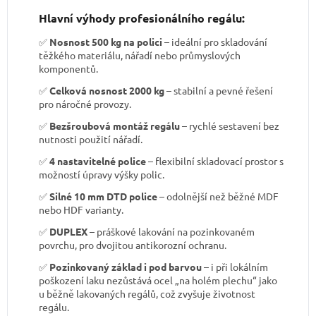
Hlavní výhody profesionálního regálu:
✅
Nosnost 500 kg na polici
– ideální pro skladování
těžkého materiálu, nářadí nebo průmyslových
komponentů.
✅
Celková nosnost 2000 kg
– stabilní a pevné řešení
pro náročné provozy.
✅
Bezšroubová montáž regálu
– rychlé sestavení bez
nutnosti použití nářadí.
✅
4 nastavitelné police
– flexibilní skladovací prostor s
možností úpravy výšky polic.
✅
Silné 10 mm DTD police
– odolnější než běžné MDF
nebo HDF varianty.
✅
DUPLEX
– práškové lakování na pozinkovaném
povrchu, pro dvojitou antikorozní ochranu.
✅
Pozinkovaný základ i pod barvou
– i při lokálním
poškození laku nezůstává ocel „na holém plechu“ jako
u běžně lakovaných regálů, což zvyšuje životnost
regálu.