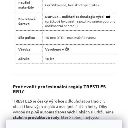
Použité
Certifikované, bez škodlivých látek
materiály
➡️
DUPLEX – unikátní technologie výroby
Povrchová
(práškové lakování na pozinkovaném povrchu pro dvo
úprava
antikorozní ochranu)
Síla police
10 mm DTD – maximální pevnost
Výroba
Vyrobeno v ČR
Záruka
10 let
Proč zvolit profesionální regály TRESTLES
RR1?
TRESTLES
je
český výrobce
s dlouholetou tradicí v
oblasti kovových regálů a manipulační techniky. Díky
výrobě na
plně automatizovaných linkách
si udržujeme
stabilní produktové řady
, které splňují nejvyšší
kvalitativní standardy.