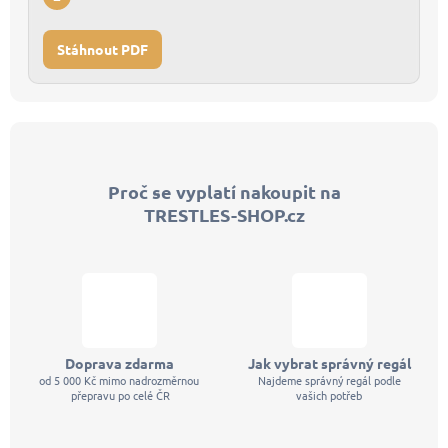
Stáhnout PDF
Z
á
p
Proč se vyplatí nakoupit na
a
TRESTLES-SHOP.cz
t
í
Doprava zdarma
Jak vybrat správný regál
od 5 000 Kč mimo nadrozměrnou
Najdeme správný regál podle
přepravu po celé ČR
vašich potřeb