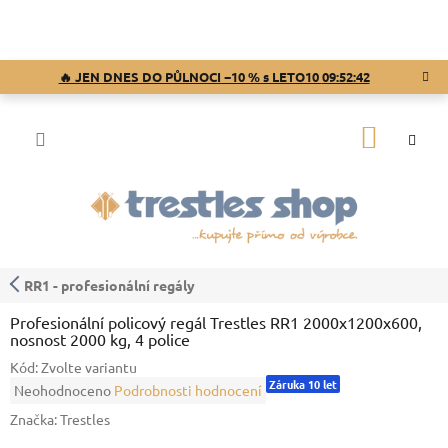
Přejít
na
obsah
🔥 JEN DNES DO PŮLNOCI −10 % s LETO10
09:52:41
NÁKUP
KOŠÍK
RR1 - profesionální regály
Profesionální policový regál Trestles RR1 2000x1200x600,
nosnost 2000 kg, 4 police
Kód:
Zvolte variantu
Záruka 10 let
Průměrné
Neohodnoceno
Podrobnosti hodnocení
hodnocení
Značka:
Trestles
produktu
je