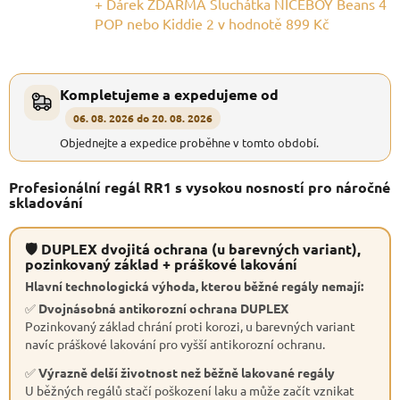
+ Dárek ZDARMA Sluchátka NICEBOY Beans 4
POP nebo Kiddie 2
v hodnotě 899 Kč
Kompletujeme a expedujeme od
06. 08. 2026 do 20. 08. 2026
Objednejte a expedice proběhne v tomto období.
Profesionální regál RR1 s vysokou nosností pro náročné
skladování
🛡 DUPLEX dvojitá ochrana (u barevných variant),
pozinkovaný základ + práškové lakování
Hlavní technologická výhoda, kterou běžné regály nemají:
✅
Dvojnásobná antikorozní ochrana DUPLEX
Pozinkovaný základ chrání proti korozi, u barevných variant
navíc práškové lakování pro vyšší antikorozní ochranu.
✅
Výrazně delší životnost než běžně lakované regály
U běžných regálů stačí poškození laku a může začít vznikat