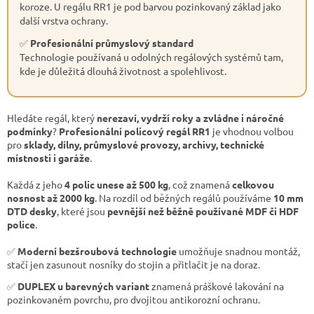
koroze. U regálu RR1 je pod barvou pozinkovaný základ jako
další vrstva ochrany.
✅
Profesionální průmyslový standard
Technologie používaná u odolných regálových systémů tam,
kde je důležitá dlouhá životnost a spolehlivost.
Hledáte regál, který
nerezaví, vydrží roky a zvládne i náročné
podmínky
?
Profesionální policový regál RR1
je vhodnou volbou
pro
sklady, dílny, průmyslové provozy, archivy, technické
místnosti i garáže
.
Každá z jeho
4 polic unese až 500 kg
, což znamená
celkovou
nosnost až 2000 kg
. Na rozdíl od běžných regálů používáme
10 mm
DTD desky
, které jsou
pevnější než běžně používané MDF či HDF
police
.
✅
Moderní bezšroubová technologie
umožňuje snadnou montáž,
stačí jen zasunout nosníky do stojin a přitlačit je na doraz.
✅
DUPLEX u barevných variant
znamená práškové lakování na
pozinkovaném povrchu, pro dvojitou antikorozní ochranu.