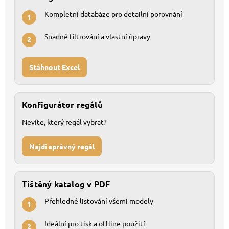
Kompletní databáze pro detailní porovnání
1
Snadné filtrování a vlastní úpravy
2
Stáhnout Excel
Konfigurátor regálů
Nevíte, který regál vybrat?
Najdi správný regál
Tištěný katalog v PDF
Přehledné listování všemi modely
1
Ideální pro tisk a offline použití
2