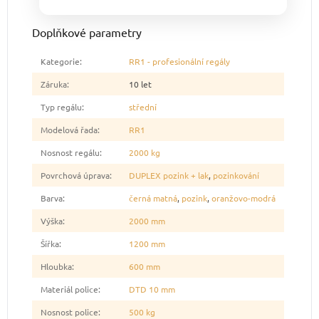
Doplňkové parametry
Kategorie
:
RR1 - profesionální regály
Záruka
:
10 let
Typ regálu
:
střední
Modelová řada
:
RR1
Nosnost regálu
:
2000 kg
Povrchová úprava
:
DUPLEX pozink + lak
,
pozinkování
Barva
:
černá matná
,
pozink
,
oranžovo-modrá
Výška
:
2000 mm
Šířka
:
1200 mm
Hloubka
:
600 mm
Materiál police
:
DTD 10 mm
Nosnost police
:
500 kg