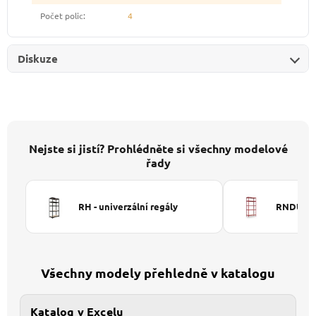
Počet polic
:
4
Diskuze
Nejste si jistí? Prohlédněte si všechny modelové
řady
RH - univerzální regály
RNDU-KUI
Všechny modely přehledně v katalogu
Katalog v Excelu