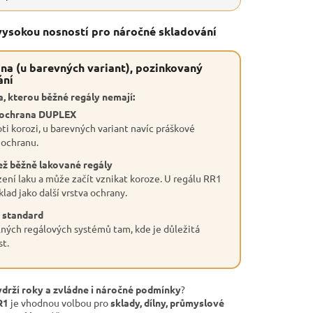
 vysokou nosností pro náročné skladování
na (u barevných variant), pozinkovaný
ání
, kterou běžné regály nemají:
 ochrana DUPLEX
ti korozi, u barevných variant navíc práškové
 ochranu.
ež běžně lakované regály
ení laku a může začít vznikat koroze. U regálu RR1
lad jako další vrstva ochrany.
 standard
ných regálových systémů tam, kde je důležitá
st.
ydrží roky a zvládne i náročné podmínky
?
R1
je vhodnou volbou pro
sklady, dílny, průmyslové