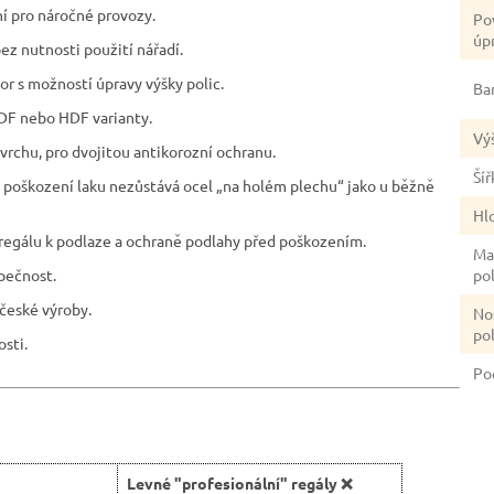
ní pro náročné provozy.
Po
úp
ez nutnosti použití nářadí.
tor s možností úpravy výšky polic.
Ba
DF nebo HDF varianty.
Vý
rchu, pro dvojitou antikorozní ochranu.
Šíř
ím poškození laku nezůstává ocel „na holém plechu“ jako u běžně
Hl
 regálu k podlaze a ochraně podlahy před poškozením.
Ma
zpečnost.
po
české výroby.
No
po
sti.
Po
Levné "profesionální" regály ❌