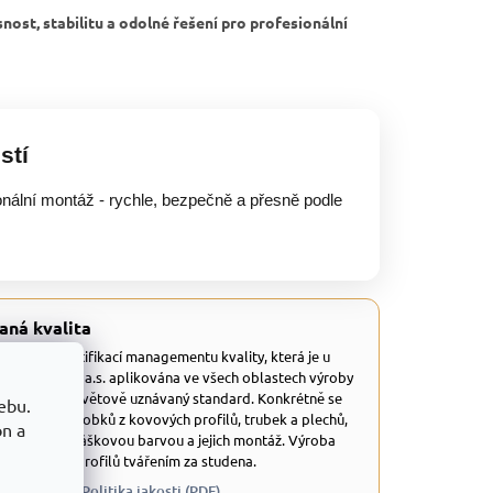
nost, stabilitu a odolné řešení pro profesionální
stí
onální montáž - rychle, bezpečně a přesně podle
aná kvalita
 disponuje certifikací managementu kvality, která je u
tů TRESTLES a.s. aplikována ve všech oblastech výroby
dná se o celosvětově uznávaný standard. Konkrétně se
ebu.
 a výrobu výrobků z kovových profilů, trubek a plechů,
on a
ravených práškovou barvou a jejich montáž. Výroba
 uzavřených profilů tvářením za studena.
 QMS (PDF)
Politika jakosti (PDF)