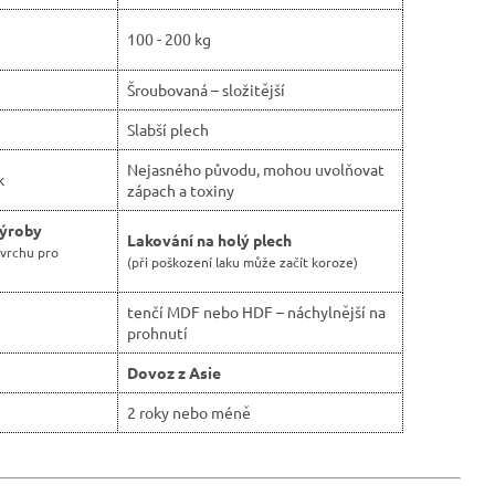
100 - 200 kg
Šroubovaná – složitější
Slabší plech
Nejasného původu, mohou uvolňovat
k
zápach a toxiny
výroby
Lakování na holý plech
ovrchu pro
(při poškození laku může začít koroze)
tenčí MDF nebo HDF – náchylnější na
prohnutí
Dovoz z Asie
2 roky nebo méně