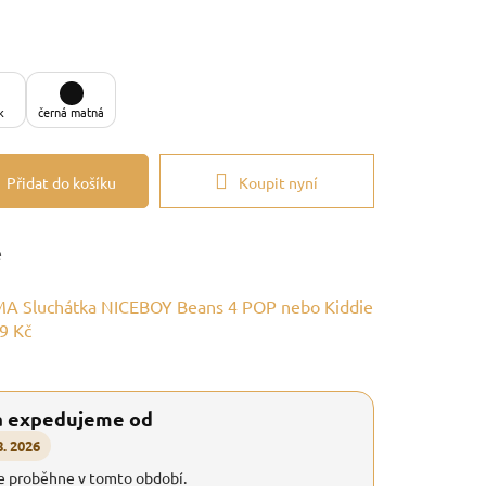
k
černá matná
Přidat do košíku
Koupit nyní
e
A Sluchátka NICEBOY Beans 4 POP nebo Kiddie
9 Kč
a expedujeme od
8. 2026
e proběhne v tomto období.