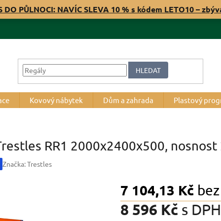
S DO PŮLNOCI: NAVÍC SLEVA 10 % s kódem LETO10 – zbý
HLEDAT
ace
Kovový nábytek
Dům a zahrada
Plastový pro
 Trestles RR1 2000x2400x500, nosnost 
Značka:
Trestles
7 104,13 Kč
bez
8 596 Kč
s DPH