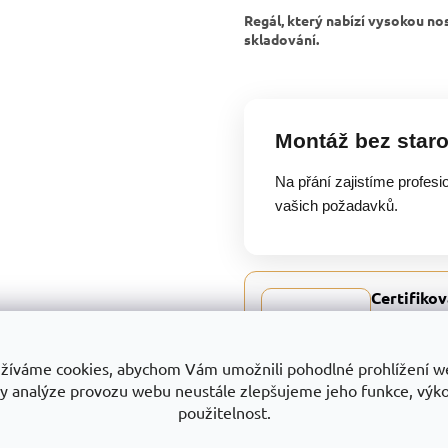
Regál, který nabízí vysokou nos
skladování.
Montáž bez staro
Na přání zajistíme profesi
vašich požadavků.
Certifikov
Trestles a.s.
všech produk
a služeb. Je
žíváme cookies, abychom Vám umožnili pohodlné prohlížení w
jedná o vývoj
y analýze provozu webu neustále zlepšujeme jeho funkce, výk
povrchově up
použitelnost.
otevřených a
Certifikát