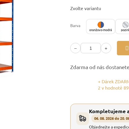
Měrná
Zvolte variantu
cena:
Barva
oranžovo-modrá
pozin
−
+
Zdarma od nás dostanet
+ Dárek ZDARM
2
v hodnotě 89
Kompletujeme 
06. 08. 2026 do 20. 0
Objednejte a expedic