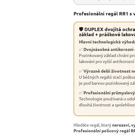
Profesionální regál RR1 s
🛡 DUPLEX dvojitá ochra
základ + práškové lakov
Hlavní technologická výhoda
✅
Dvojnásobná antikorozní
Pozinkovaný základ chrání pro
lakování pro vyšší antikorozní
✅
Výrazně delší životnost n
U běžných regálů stačí poškoz
je pod barvou pozinkovaný zák
✅
Profesionální průmyslový
Technologie používaná u odol
dlouhá životnost a spolehlivo
Hledáte regál, který
nerezaví, v
Profesionální policový regál R