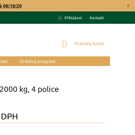
vá
06:16:19
Přihlášení
Kontakt
NÁKUPNÍ
Prázdný košík
KOŠÍK
gram
Drátěný program
2000 kg, 4 police
 DPH