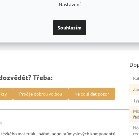
Nastavení
Detailní informace
Souhlasím
Dop
dozvědět? Třeba:
Ka
Zá
ukty
Proč je dobrou volbou
Na co si dát pozor
Ty
Mo
řa
:
No
ní těžkého materiálu, nářadí nebo průmyslových komponentů.
re