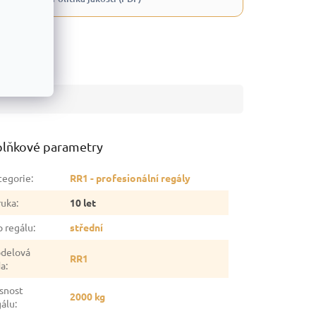
lňkové parametry
tegorie
:
RR1 - profesionální regály
ruka
:
10 let
p regálu
:
střední
delová
RR1
da
:
snost
2000 kg
gálu
: