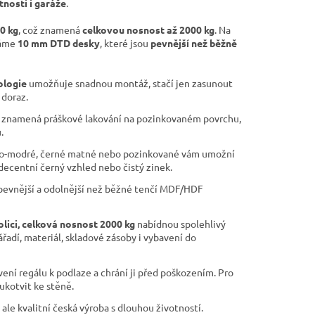
tnosti i garáže
.
00 kg
, což znamená
celkovou nosnost až 2000 kg
. Na
váme
10 mm DTD desky
, které jsou
pevnější než běžně
ologie
umožňuje snadnou montáž, stačí jen zasunout
 doraz.
znamená práškové lakování na pozinkovaném povrchu,
.
o-modré, černé matné nebo pozinkované vám umožní
 decentní černý vzhled nebo čistý zinek.
pevnější a odolnější než běžné tenčí MDF/HDF
olici, celková nosnost 2000 kg
nabídnou spolehlivý
ářadí, materiál, skladové zásoby i vybavení do
ní regálu k podlaze a chrání ji před poškozením. Pro
ukotvit ke stěně.
 ale kvalitní česká výroba s dlouhou životností.