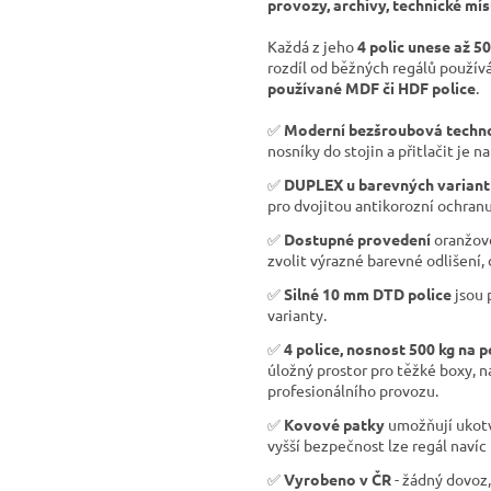
provozy, archivy, technické mís
Každá z jeho
4 polic unese až 5
rozdíl od běžných regálů použí
používané MDF či HDF police
.
✅
Moderní bezšroubová techn
nosníky do stojin a přitlačit je na
✅
DUPLEX u barevných variant
pro dvojitou antikorozní ochranu
✅
Dostupné provedení
oranžov
zvolit výrazné barevné odlišení,
✅
Silné 10 mm DTD police
jsou 
varianty.
✅
4 police, nosnost 500 kg na p
úložný prostor pro těžké boxy, n
profesionálního provozu.
✅
Kovové patky
umožňují ukotve
vyšší bezpečnost lze regál navíc 
✅
Vyrobeno v ČR
- žádný dovoz,