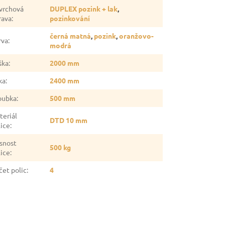
vrchová
DUPLEX pozink + lak
,
rava
:
pozinkování
černá matná
,
pozink
,
oranžovo-
rva
:
modrá
ška
:
2000 mm
ka
:
2400 mm
oubka
:
500 mm
teriál
DTD 10 mm
lice
:
snost
500 kg
lice
:
čet polic
:
4