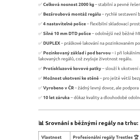
✅
Celková nosnost 2000 kg
– stabilní a pevné řeše
✅
Bezšroubová montáž regálu
– rychlé sestavení b
✅
4 nastavitelné police
– flexibilní skladovací pros
✅
Silné 10 mm DTD police
– odolnější než běžné M
✅
DUPLEX
– práškové lakování na pozinkovaném pov
✅
Pozinkovaný základ i pod barvou
– i při lokáln
lakovaných regálů, což zvyšuje životnost regálu.
✅
Protiskluzové kovové patky
– slouží k ukotvení
✅
Možnost ukotvení ke stěně
– pro ještě větší be
✅
Vyrobeno v ČR
– žádný levný dovoz, ale podpora 
✅
10 let záruka
– důkaz kvality a dlouhodobé odolno
📊 Srovnání s běžnými regály na trhu:
Vlastnost
Profesionální regály Trestles 🏆