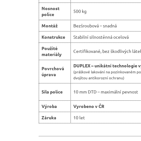
Nosnost
500 kg
police
Montáž
Bezšroubová – snadná
Konstrukce
Stabilní silnostěnná ocelová
Použité
Certifikované, bez škodlivých láte
materiály
DUPLEX – unikátní technologie 
Povrchová
(práškové lakování na pozinkovaném p
úprava
dvojitou antikorozní ochranu)
Síla police
10 mm DTD – maximální pevnost
Výroba
Vyrobeno v ČR
Záruka
10 let