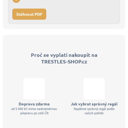
Stáhnout PDF
Z
á
p
Proč se vyplatí nakoupit na
a
TRESTLES-SHOP.cz
t
í
Doprava zdarma
Jak vybrat správný regál
od 5 000 Kč mimo nadrozměrnou
Najdeme správný regál podle
přepravu po celé ČR
vašich potřeb