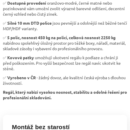
✅
Dostupné provedení
oranžovo-modré, černé matné nebo
pozinkované vám umožní zvolit výrazné barevné odlišení, decentní
černý vzhled nebo čistý zinek.
✅
Silné 10 mm DTD police
jsou pevnější a odolnější než běžné tenčí
MDF/HDF varianty.
✅
5 polic, nosnost 450 kg na polici, celková nosnost 2250 kg
nabídnou spolehlivý úložný prostor pro těžké boxy, nářadí, materiál,
skladové zásoby i vybavení do profesionálního provozu.
✅
Kovové patky
umožňují ukotvení regálu k podlaze a chrání ji
před poškozením. Pro vyšší bezpečnost lze regál navíc ukotvit ke
stěně.
✅
Vyrobeno v ČR
- žádný dovoz, ale kvalitní česká výroba s dlouhou
životností.
Regál, který nabízí vysokou nosnost, stabilitu a odolné řešení pro
profesionální skladování.
Montáž bez starostí