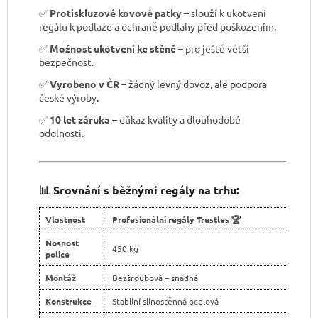
✅
Protiskluzové kovové patky
– slouží k ukotvení
regálu k podlaze a ochraně podlahy před poškozením.
✅
Možnost ukotvení ke stěně
– pro ještě větší
bezpečnost.
✅
Vyrobeno v ČR
– žádný levný dovoz, ale podpora
české výroby.
✅
10 let záruka
– důkaz kvality a dlouhodobé
odolnosti.
📊 Srovnání s běžnými regály na trhu:
Vlastnost
Profesionální regály Trestles 🏆
Nosnost
450 kg
police
Montáž
Bezšroubová – snadná
Konstrukce
Stabilní silnostěnná ocelová