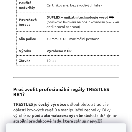
Použité
Certifikované, bez škodlivých látek
materiály
➡️
DUPLEX – unikátní technologie výroby
Povrchová
(práškové lakování na pozinkovaném povrchu pro dvo
úprava
antikorozní ochranu)
Síla police
10 mm DTD – maximální pevnost
Výroba
Vyrobeno v ČR
Záruka
10 let
Proč zvolit profesionální regály TRESTLES
RR1?
TRESTLES
je
český výrobce
s dlouholetou tradicí v
oblasti kovových regálů a manipulační techniky. Díky
výrobě na
plně automatizovaných linkách
si udržujeme
stabilní produktové řady
, které splňují nejvyšší
kvalitativní standardy.