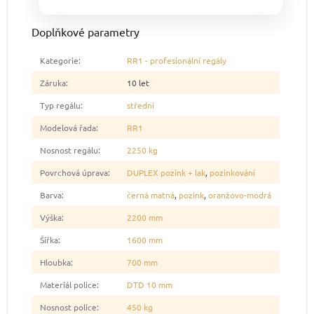
Doplňkové parametry
Kategorie
:
RR1 - profesionální regály
Záruka
:
10 let
Typ regálu
:
střední
Modelová řada
:
RR1
Nosnost regálu
:
2250 kg
Povrchová úprava
:
DUPLEX pozink + lak
,
pozinkování
Barva
:
černá matná
,
pozink
,
oranžovo-modrá
Výška
:
2200 mm
Šířka
:
1600 mm
Hloubka
:
700 mm
Materiál police
:
DTD 10 mm
Nosnost police
:
450 kg