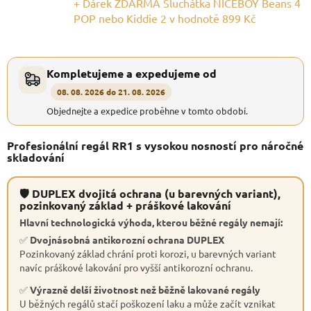
+ Dárek ZDARMA Sluchátka NICEBOY Beans 4
POP nebo Kiddie 2
v hodnotě 899 Kč
Kompletujeme a expedujeme od
08. 08. 2026 do 21. 08. 2026
Objednejte a expedice proběhne v tomto období.
Profesionální regál RR1 s vysokou nosností pro náročné
skladování
🛡 DUPLEX dvojitá ochrana (u barevných variant),
pozinkovaný základ + práškové lakování
Hlavní technologická výhoda, kterou běžné regály nemají:
✅
Dvojnásobná antikorozní ochrana DUPLEX
Pozinkovaný základ chrání proti korozi, u barevných variant
navíc práškové lakování pro vyšší antikorozní ochranu.
✅
Výrazně delší životnost než běžně lakované regály
U běžných regálů stačí poškození laku a může začít vznikat