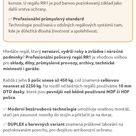
koroze. U regálu RR1 je pod barvou pozinkovaný základ jako
další vrstva ochrany.
✅
Profesionální průmyslový standard
Technologie používaná u odolných regálových systémů tam,
kde je důležitá dlouhá životnost a spolehlivost.
Hledáte regál, který
nerezaví, vydrží roky a zvládne i náročné
podmínky
?
Profesionální policový regál RR1
je vhodnou volbou
pro
sklady, dílny, průmyslové provozy, archivy, technické
místnosti i garáže
.
Každá z jeho
5 polic unese až 450 kg
, což znamená
celkovou
nosnost až 2250 kg
. Na rozdíl od běžných regálů používáme
10 mm
DTD desky
, které jsou
pevnější než běžně používané MDF či HDF
police
.
✅
Moderní bezšroubová technologie
umožňuje snadnou montáž,
stačí jen zasunout nosníky do stojin a přitlačit je na doraz.
✅
DUPLEX u barevných variant
znamená práškové lakování na
pozinkovaném povrchu, pro dvojitou antikorozní ochranu.