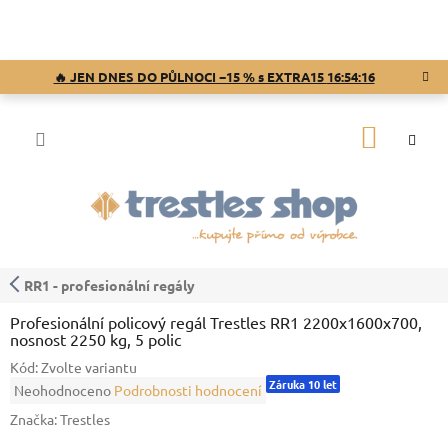
Přejít
na
obsah
🔥 JEN DNES DO PŮLNOCI −15 % s EXTRA15
16:54:15
NÁKUP
KOŠÍK
RR1 - profesionální regály
Profesionální policový regál Trestles RR1 2200x1600x700,
nosnost 2250 kg, 5 polic
Kód:
Zvolte variantu
Záruka 10 let
Průměrné
Neohodnoceno
Podrobnosti hodnocení
hodnocení
Značka:
Trestles
produktu
je