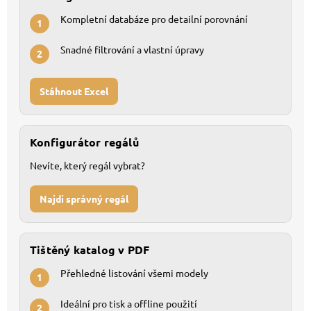
Kompletní databáze pro detailní porovnání
1
Snadné filtrování a vlastní úpravy
2
Stáhnout Excel
Konfigurátor regálů
Nevíte, který regál vybrat?
Najdi správný regál
Tištěný katalog v PDF
Přehledné listování všemi modely
1
Ideální pro tisk a offline použití
2