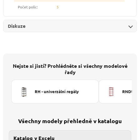
Počet polic
:
5
Diskuze
Nejste si jistí? Prohlédněte si všechny modelové
řady
RH - univerzální regály
RNDU-KUI
Všechny modely přehledně v katalogu
Katalog v Excelu