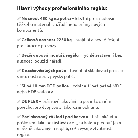
Hlavní výhody profesionálního regálu:
✅
Nosnost 450 kg na polici
– ideální pro skladování
těžkého materiálu, nářadí nebo průmyslových
komponentů.
✅
Celková nosnost 2250 kg
– stabilní a pevné řešení
pro náročné provozy.
✅
Bezšroubová montáž regálu
– rychlé sestavení bez
nutnosti použití nářadí.
✅
5 nastavitelných polic
– flexibilní skladovací prostor
s možností úpravy výšky polic.
✅
Silné 10 mm DTD police
– odolnější než běžné MDF
nebo HDF varianty.
✅
DUPLEX
– práškové lakování na pozinkovaném
povrchu, pro dvojitou antikorozní ochranu.
✅
Pozinkovaný základ i pod barvou
– i při lokálním
poškození laku nezůstává ocel „na holém plechu“ jako
u běžně lakovaných regálů, což zvyšuje životnost
regálu.