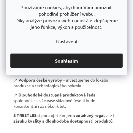
📌
Certifikát o shodě
– záruka kvality, kterou většina
Používáme cookies, abychom Vám umožnili
levných regálů nemá.
pohodlné prohlížení webu.
Díky analýze provozu webu neustále zlepšujeme
📌
Skvělá stabilita
– pevná ocelová konstrukce
testovaná na extrémní zatížení.
jeho funkce, výkon a použitelnost.
📌
Garantovaná nosnost
– každý regál je certifikován
Nastavení
pro uvedené zatížení.
📌
Perfektní ergonomie
– snadná manipulace a
přizpůsobení výšky polic.
Souhlasím
📌
Bezkonkurenční poměr kvalita/cena
– výborné
zpracování za férovou cenu.
📌
Podpora české výroby
– investujeme do lokální
produkce a technologického pokroku.
📌
Dlouhodobě dostupná produktová řada
–
spolehněte se, že vaše skladové řešení bude
konzistentní i za několik let.
S TRESTLES
si pořizujete nejen
spolehlivý regál
, ale i
záruku kvality a dlouhodobé dostupnosti produktů
.