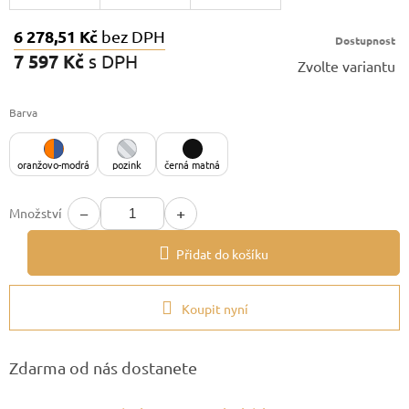
6 278,51 Kč
bez DPH
Dostupnost
7 597 Kč
s DPH
Zvolte variantu
Měrná
cena:
Barva
oranžovo-modrá
pozink
černá matná
−
+
Množství
Přidat do košíku
Koupit nyní
Zdarma od nás dostanete