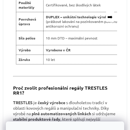
Použité
Certifikované, bez škodlivých látek
materiály
➡️
DUPLEX – unikátní technologie výroby
Povrchová
(práškové lakování na pozinkovaném povrchu pro dvo
úprava
antikorozní ochranu)
Síla police
10 mm DTD – maximální pevnost
Výroba
Vyrobeno v ČR
Záruka
10 let
Proč zvolit profesionální regály TRESTLES
RR1?
TRESTLES
je
český výrobce
s dlouholetou tradicí v
oblasti kovových regálů a manipulační techniky. Díky
výrobě na
plně automatizovaných linkách
si udržujeme
stabilní produktové řady
, které splňují nejvyšší
kvalitativní standardy.