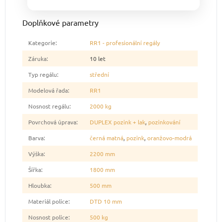
Doplňkové parametry
Kategorie
:
RR1 - profesionální regály
Záruka
:
10 let
Typ regálu
:
střední
Modelová řada
:
RR1
Nosnost regálu
:
2000 kg
Povrchová úprava
:
DUPLEX pozink + lak
,
pozinkování
Barva
:
černá matná
,
pozink
,
oranžovo-modrá
Výška
:
2200 mm
Šířka
:
1800 mm
Hloubka
:
500 mm
Materiál police
:
DTD 10 mm
Nosnost police
:
500 kg