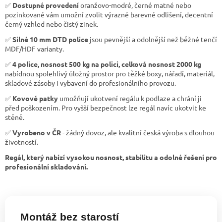
✅
Dostupné provedení
oranžovo-modré, černé matné nebo
pozinkované vám umožní zvolit výrazné barevné odlišení, decentní
černý vzhled nebo čistý zinek.
✅
Silné 10 mm DTD police
jsou pevnější a odolnější než běžné tenčí
MDF/HDF varianty.
✅
4 police, nosnost 500 kg na polici, celková nosnost 2000 kg
nabídnou spolehlivý úložný prostor pro těžké boxy, nářadí, materiál,
skladové zásoby i vybavení do profesionálního provozu.
✅
Kovové patky
umožňují ukotvení regálu k podlaze a chrání ji
před poškozením. Pro vyšší bezpečnost lze regál navíc ukotvit ke
stěně.
✅
Vyrobeno v ČR
- žádný dovoz, ale kvalitní česká výroba s dlouhou
životností.
Regál, který nabízí vysokou nosnost, stabilitu a odolné řešení pro
profesionální skladování.
Montáž bez starostí