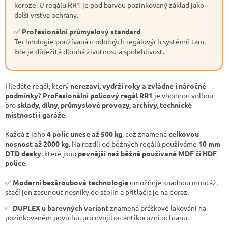
koroze. U regálu RR1 je pod barvou pozinkovaný základ jako
další vrstva ochrany.
✅
Profesionální průmyslový standard
Technologie používaná u odolných regálových systémů tam,
kde je důležitá dlouhá životnost a spolehlivost.
Hledáte regál, který
nerezaví, vydrží roky a zvládne i náročné
podmínky
?
Profesionální policový regál RR1
je vhodnou volbou
pro
sklady, dílny, průmyslové provozy, archivy, technické
místnosti i garáže
.
Každá z jeho
4 polic unese až 500 kg
, což znamená
celkovou
nosnost až 2000 kg
. Na rozdíl od běžných regálů používáme
10 mm
DTD desky
, které jsou
pevnější než běžně používané MDF či HDF
police
.
✅
Moderní bezšroubová technologie
umožňuje snadnou montáž,
stačí jen zasunout nosníky do stojin a přitlačit je na doraz.
✅
DUPLEX u barevných variant
znamená práškové lakování na
pozinkovaném povrchu, pro dvojitou antikorozní ochranu.