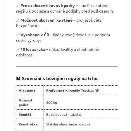
✅
Protiskluzové kovové patky
– slouží k ukotvení
regálu k podlaze a ochraně podlahy před poškozením.
✅
Možnost ukotvení ke stěně
– pro ještě větší
bezpečnost.
✅
Vyrobeno v ČR
– žádný levný dovoz, ale podpora
české výroby.
✅
10 let záruka
– důkaz kvality a dlouhodobé
odolnosti.
📊 Srovnání s běžnými regály na trhu:
Vlastnost
Profesionální regály Trestles 🏆
Nosnost
500 kg
police
Montáž
Bezšroubová – snadná
Konstrukce
Stabilní silnostěnná ocelová