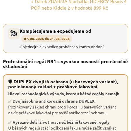
+ Dárek ZDARMA Sluchátka NICEBOY Beans 4
POP nebo Kiddie 2
v hodnotě 899 Kč
Kompletujeme a expedujeme od
07. 08. 2026 do 21. 08. 2026
Objednejte a expedice proběhne v tomto období.
Profesionální regál RR1 s vysokou nosností pro náročné
skladování
🛡 DUPLEX dvojitá ochrana (u barevných variant),
pozinkovaný základ + práškové lakování
Hlavní technologická výhoda, kterou běžné regály nemají:
✅
Dvojnásobná antikorozní ochrana DUPLEX
Pozinkovaný základ chrání proti korozi, u barevných variant
navíc práškové lakování pro vyšší antikorozní ochranu.
✅
Výrazně delší životnost než běžně lakované regály
U běžných regálů stačí poškození laku a může začít vznikat