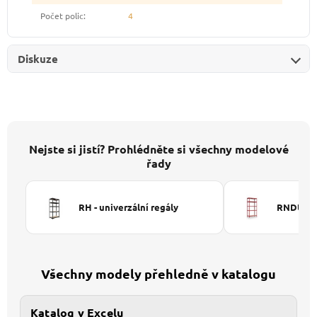
Počet polic
:
4
Diskuze
Nejste si jistí? Prohlédněte si všechny modelové
řady
RH - univerzální regály
RNDU-KUI
Všechny modely přehledně v katalogu
Katalog v Excelu