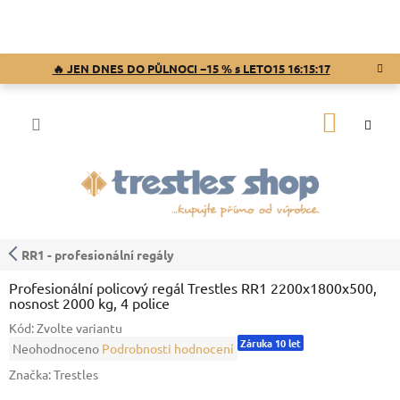
Přejít
na
obsah
🔥 JEN DNES DO PŮLNOCI −15 % s LETO15
16:15:16
NÁKUP
KOŠÍK
RR1 - profesionální regály
Profesionální policový regál Trestles RR1 2200x1800x500,
nosnost 2000 kg, 4 police
Kód:
Zvolte variantu
Záruka 10 let
Průměrné
Neohodnoceno
Podrobnosti hodnocení
hodnocení
Značka:
Trestles
produktu
je