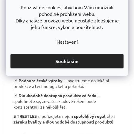
📌
Certifikát o shodě
– záruka kvality, kterou většina
Používáme cookies, abychom Vám umožnili
levných regálů nemá.
pohodlné prohlížení webu.
Díky analýze provozu webu neustále zlepšujeme
📌
Skvělá stabilita
– pevná ocelová konstrukce
testovaná na extrémní zatížení.
jeho funkce, výkon a použitelnost.
📌
Garantovaná nosnost
– každý regál je certifikován
Nastavení
pro uvedené zatížení.
📌
Perfektní ergonomie
– snadná manipulace a
přizpůsobení výšky polic.
Souhlasím
📌
Bezkonkurenční poměr kvalita/cena
– výborné
zpracování za férovou cenu.
📌
Podpora české výroby
– investujeme do lokální
produkce a technologického pokroku.
📌
Dlouhodobě dostupná produktová řada
–
spolehněte se, že vaše skladové řešení bude
konzistentní i za několik let.
S TRESTLES
si pořizujete nejen
spolehlivý regál
, ale i
záruku kvality a dlouhodobé dostupnosti produktů
.