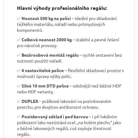
Hlavní výhody profesionálního regálu:
✅
Nosnost 500 kg na polici
– ideální pro skladování
těžkého materiálu, nářadí nebo průmyslových
komponentů.
✅
Celková nosnost 2000 kg
– stabilní a pevné řešení
pro náročné provozy.
✅
Bezšroubová montáž regálu
– rychlé sestavení bez
nutnosti použití nářadí.
✅
4 nastavitelné police
– flexibilní skladovací prostor s
možností úpravy výšky polic.
✅
Silné 10 mm DTD police
– odolnější než běžné MDF
nebo HDF varianty.
✅
DUPLEX
– práškové lakování na pozinkovaném
povrchu, pro dvojitou antikorozní ochranu.
✅
Pozinkovaný základ i pod barvou
– i při lokálním
poškození laku nezůstává ocel „na holém plechu“ jako
u běžně lakovaných regálů, což zvyšuje životnost
regálu.