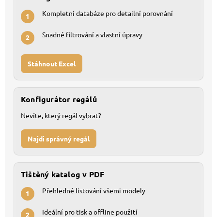
Kompletní databáze pro detailní porovnání
1
Snadné filtrování a vlastní úpravy
2
Stáhnout Excel
Konfigurátor regálů
Nevíte, který regál vybrat?
Najdi správný regál
Tištěný katalog v PDF
Přehledné listování všemi modely
1
Ideální pro tisk a offline použití
2