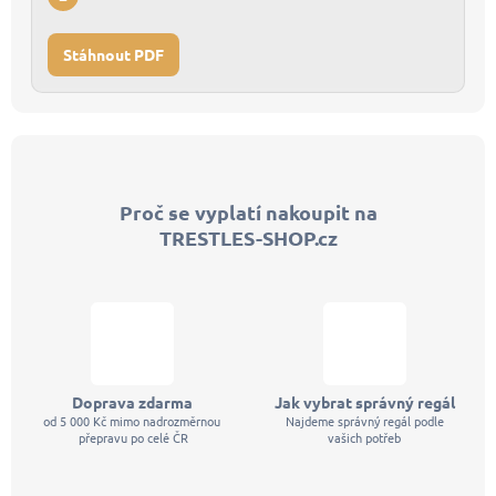
Stáhnout PDF
Z
á
p
Proč se vyplatí nakoupit na
a
TRESTLES-SHOP.cz
t
í
Doprava zdarma
Jak vybrat správný regál
od 5 000 Kč mimo nadrozměrnou
Najdeme správný regál podle
přepravu po celé ČR
vašich potřeb