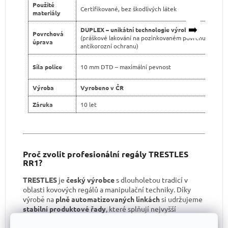
Použité
Certifikované, bez škodlivých látek
materiály
➡️
DUPLEX – unikátní technologie výroby
Povrchová
(práškové lakování na pozinkovaném povrchu pro dvo
úprava
antikorozní ochranu)
Síla police
10 mm DTD – maximální pevnost
Výroba
Vyrobeno v ČR
Záruka
10 let
Proč zvolit profesionální regály TRESTLES
RR1?
TRESTLES
je
český výrobce
s dlouholetou tradicí v
oblasti kovových regálů a manipulační techniky. Díky
výrobě na
plně automatizovaných linkách
si udržujeme
stabilní produktové řady
, které splňují nejvyšší
kvalitativní standardy.