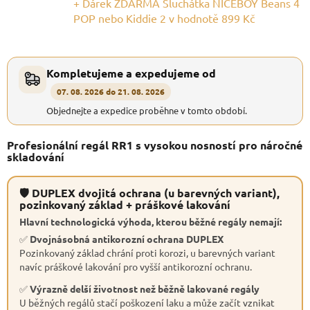
+ Dárek ZDARMA Sluchátka NICEBOY Beans 4
POP nebo Kiddie 2
v hodnotě 899 Kč
Kompletujeme a expedujeme od
07. 08. 2026 do 21. 08. 2026
Objednejte a expedice proběhne v tomto období.
Profesionální regál RR1 s vysokou nosností pro náročné
skladování
🛡 DUPLEX dvojitá ochrana (u barevných variant),
pozinkovaný základ + práškové lakování
Hlavní technologická výhoda, kterou běžné regály nemají:
✅
Dvojnásobná antikorozní ochrana DUPLEX
Pozinkovaný základ chrání proti korozi, u barevných variant
navíc práškové lakování pro vyšší antikorozní ochranu.
✅
Výrazně delší životnost než běžně lakované regály
U běžných regálů stačí poškození laku a může začít vznikat