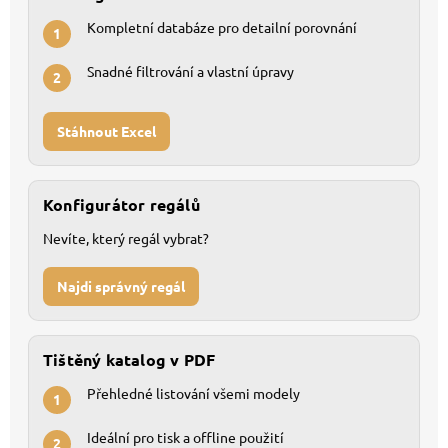
Kompletní databáze pro detailní porovnání
1
Snadné filtrování a vlastní úpravy
2
Stáhnout Excel
Konfigurátor regálů
Nevíte, který regál vybrat?
Najdi správný regál
Tištěný katalog v PDF
Přehledné listování všemi modely
1
Ideální pro tisk a offline použití
2