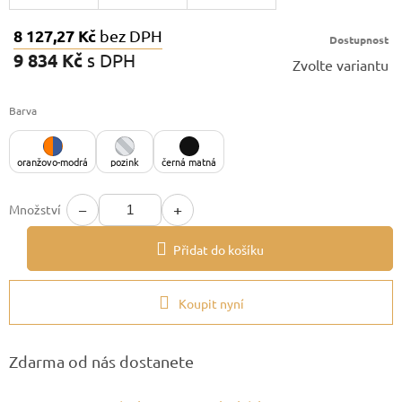
8 127,27 Kč
bez DPH
Dostupnost
9 834 Kč
s DPH
Zvolte variantu
Měrná
cena:
Barva
oranžovo-modrá
pozink
černá matná
−
+
Množství
Přidat do košíku
Koupit nyní
Zdarma od nás dostanete