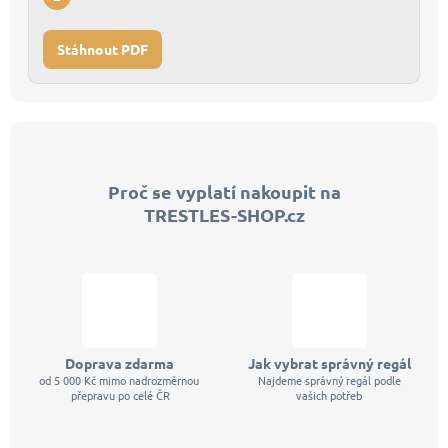
Stáhnout PDF
Z
á
p
Proč se vyplatí nakoupit na
a
TRESTLES-SHOP.cz
t
í
Doprava zdarma
Jak vybrat správný regál
od 5 000 Kč mimo nadrozměrnou
Najdeme správný regál podle
přepravu po celé ČR
vašich potřeb