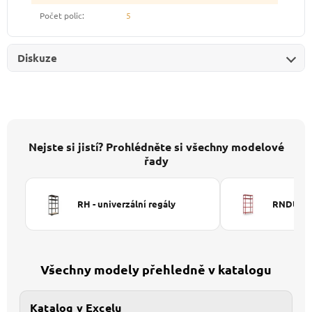
Počet polic
:
5
Diskuze
Nejste si jistí? Prohlédněte si všechny modelové
řady
RH - univerzální regály
RNDU-KUI
Všechny modely přehledně v katalogu
Katalog v Excelu