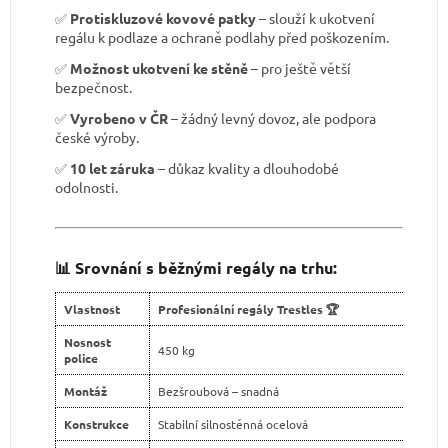
✅
Protiskluzové kovové patky
– slouží k ukotvení
regálu k podlaze a ochraně podlahy před poškozením.
✅
Možnost ukotvení ke stěně
– pro ještě větší
bezpečnost.
✅
Vyrobeno v ČR
– žádný levný dovoz, ale podpora
české výroby.
✅
10 let záruka
– důkaz kvality a dlouhodobé
odolnosti.
📊 Srovnání s běžnými regály na trhu:
Vlastnost
Profesionální regály Trestles 🏆
Nosnost
450 kg
police
Montáž
Bezšroubová – snadná
Konstrukce
Stabilní silnostěnná ocelová