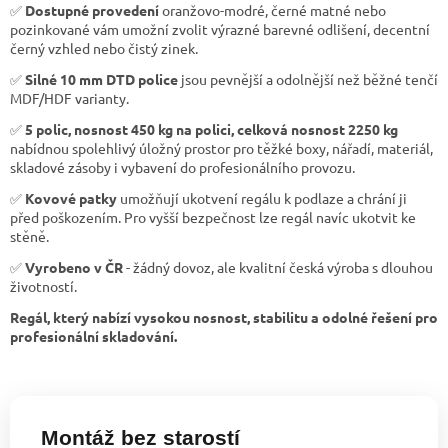
✅
Dostupné provedení
oranžovo-modré, černé matné nebo
pozinkované vám umožní zvolit výrazné barevné odlišení, decentní
černý vzhled nebo čistý zinek.
✅
Silné 10 mm DTD police
jsou pevnější a odolnější než běžné tenčí
MDF/HDF varianty.
✅
5 polic, nosnost 450 kg na polici, celková nosnost 2250 kg
nabídnou spolehlivý úložný prostor pro těžké boxy, nářadí, materiál,
skladové zásoby i vybavení do profesionálního provozu.
✅
Kovové patky
umožňují ukotvení regálu k podlaze a chrání ji
před poškozením. Pro vyšší bezpečnost lze regál navíc ukotvit ke
stěně.
✅
Vyrobeno v ČR
- žádný dovoz, ale kvalitní česká výroba s dlouhou
životností.
Regál, který nabízí vysokou nosnost, stabilitu a odolné řešení pro
profesionální skladování.
Montáž bez starostí