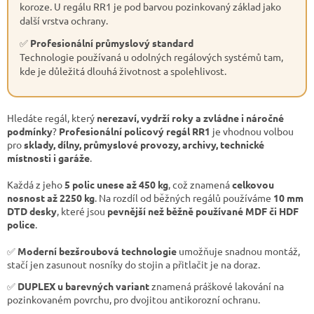
koroze. U regálu RR1 je pod barvou pozinkovaný základ jako
další vrstva ochrany.
✅
Profesionální průmyslový standard
Technologie používaná u odolných regálových systémů tam,
kde je důležitá dlouhá životnost a spolehlivost.
Hledáte regál, který
nerezaví, vydrží roky a zvládne i náročné
podmínky
?
Profesionální policový regál RR1
je vhodnou volbou
pro
sklady, dílny, průmyslové provozy, archivy, technické
místnosti i garáže
.
Každá z jeho
5 polic unese až 450 kg
, což znamená
celkovou
nosnost až 2250 kg
. Na rozdíl od běžných regálů používáme
10 mm
DTD desky
, které jsou
pevnější než běžně používané MDF či HDF
police
.
✅
Moderní bezšroubová technologie
umožňuje snadnou montáž,
stačí jen zasunout nosníky do stojin a přitlačit je na doraz.
✅
DUPLEX u barevných variant
znamená práškové lakování na
pozinkovaném povrchu, pro dvojitou antikorozní ochranu.