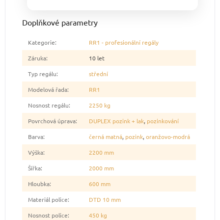
Doplňkové parametry
Kategorie
:
RR1 - profesionální regály
Záruka
:
10 let
Typ regálu
:
střední
Modelová řada
:
RR1
Nosnost regálu
:
2250 kg
Povrchová úprava
:
DUPLEX pozink + lak
,
pozinkování
Barva
:
černá matná
,
pozink
,
oranžovo-modrá
Výška
:
2200 mm
Šířka
:
2000 mm
Hloubka
:
600 mm
Materiál police
:
DTD 10 mm
Nosnost police
:
450 kg