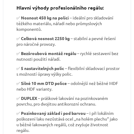
Hlavní výhody profesionálního regálu:
✅
Nosnost 450 kg na polici
– ideální pro skladování
těžkého materiálu, nářadí nebo průmyslových
komponentů.
✅
Celková nosnost 2250 kg
– stabilní a pevné řešení
pro náročné provozy.
✅
Bezšroubová montáž regálu
– rychlé sestavení bez
nutnosti použití nářadí.
✅
5 nastavitelných polic
– flexibilní skladovací prostor
s možností úpravy výšky polic.
✅
Silné 10 mm DTD police
– odolnější než běžné MDF
nebo HDF varianty.
✅
DUPLEX
– práškové lakování na pozinkovaném
povrchu, pro dvojitou antikorozní ochranu.
✅
Pozinkovaný základ i pod barvou
– i při lokálním
poškození laku nezůstává ocel „na holém plechu“ jako
u běžně lakovaných regálů, což zvyšuje životnost
regálu.