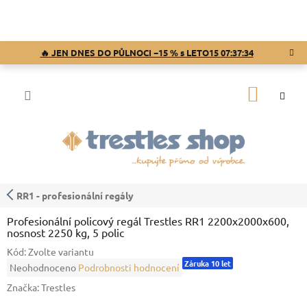
Přejít
na
obsah
🔥 JEN DNES DO PŮLNOCI −15 % s LETO15
07:37:33
NÁKUP
KOŠÍK
RR1 - profesionální regály
Profesionální policový regál Trestles RR1 2200x2000x600,
nosnost 2250 kg, 5 polic
Kód:
Zvolte variantu
Záruka 10 let
Průměrné
Neohodnoceno
Podrobnosti hodnocení
hodnocení
Značka:
Trestles
produktu
je