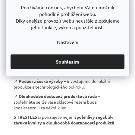
📌
Certifikát o shodě
– záruka kvality, kterou většina
Používáme cookies, abychom Vám umožnili
levných regálů nemá.
pohodlné prohlížení webu.
Díky analýze provozu webu neustále zlepšujeme
📌
Skvělá stabilita
– pevná ocelová konstrukce
testovaná na extrémní zatížení.
jeho funkce, výkon a použitelnost.
📌
Garantovaná nosnost
– každý regál je certifikován
Nastavení
pro uvedené zatížení.
📌
Perfektní ergonomie
– snadná manipulace a
přizpůsobení výšky polic.
Souhlasím
📌
Bezkonkurenční poměr kvalita/cena
– výborné
zpracování za férovou cenu.
📌
Podpora české výroby
– investujeme do lokální
produkce a technologického pokroku.
📌
Dlouhodobě dostupná produktová řada
–
spolehněte se, že vaše skladové řešení bude
konzistentní i za několik let.
S TRESTLES
si pořizujete nejen
spolehlivý regál
, ale i
záruku kvality a dlouhodobé dostupnosti produktů
.