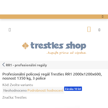
Přejít
na
obsah
NÁKUP
KOŠÍK
RR1 - profesionální regály
Profesionální policový regál Trestles RR1 2000x1200x600,
nosnost 1350 kg, 3 police
Kód:
Zvolte variantu
Záruka 10 let
Průměrné
Neohodnoceno
Podrobnosti hodnocení
hodnocení
Značka:
Trestles
produktu
je