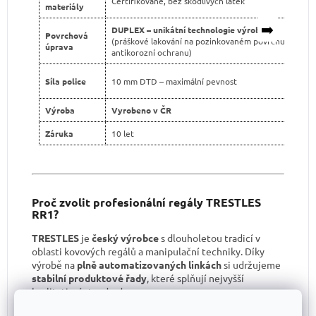
Certifikované, bez škodlivých látek
materiály
➡️
DUPLEX – unikátní technologie výroby
Povrchová
(práškové lakování na pozinkovaném povrchu pro dvo
úprava
antikorozní ochranu)
Síla police
10 mm DTD – maximální pevnost
Výroba
Vyrobeno v ČR
Záruka
10 let
Proč zvolit profesionální regály TRESTLES
RR1?
TRESTLES
je
český výrobce
s dlouholetou tradicí v
oblasti kovových regálů a manipulační techniky. Díky
výrobě na
plně automatizovaných linkách
si udržujeme
stabilní produktové řady
, které splňují nejvyšší
kvalitativní standardy.