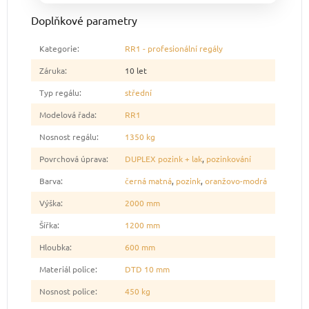
Doplňkové parametry
Kategorie
:
RR1 - profesionální regály
Záruka
:
10 let
Typ regálu
:
střední
Modelová řada
:
RR1
Nosnost regálu
:
1350 kg
Povrchová úprava
:
DUPLEX pozink + lak
,
pozinkování
Barva
:
černá matná
,
pozink
,
oranžovo-modrá
Výška
:
2000 mm
Šířka
:
1200 mm
Hloubka
:
600 mm
Materiál police
:
DTD 10 mm
Nosnost police
:
450 kg