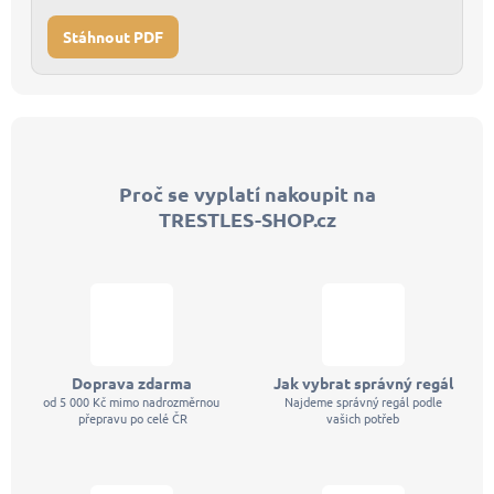
Stáhnout PDF
Z
á
p
Proč se vyplatí nakoupit na
a
TRESTLES-SHOP.cz
t
í
Doprava zdarma
Jak vybrat správný regál
od 5 000 Kč mimo nadrozměrnou
Najdeme správný regál podle
přepravu po celé ČR
vašich potřeb