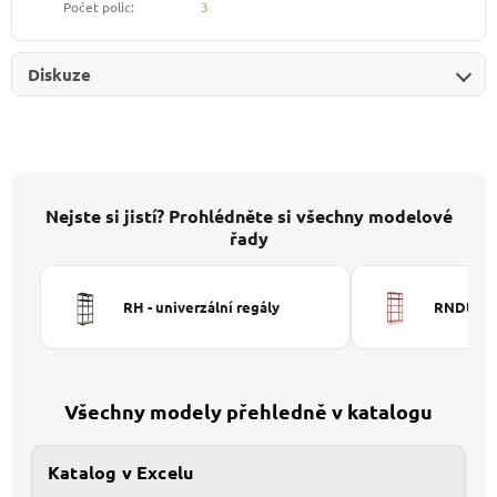
Počet polic
:
3
Diskuze
Nejste si jistí? Prohlédněte si všechny modelové
řady
RH - univerzální regály
RNDU-KUI
Všechny modely přehledně v katalogu
Katalog v Excelu