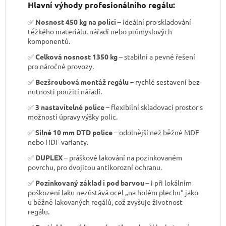
Hlavní výhody profesionálního regálu:
✅
Nosnost 450 kg na polici
– ideální pro skladování
těžkého materiálu, nářadí nebo průmyslových
komponentů.
✅
Celková nosnost 1350 kg
– stabilní a pevné řešení
pro náročné provozy.
✅
Bezšroubová montáž regálu
– rychlé sestavení bez
nutnosti použití nářadí.
✅
3 nastavitelné police
– flexibilní skladovací prostor s
možností úpravy výšky polic.
✅
Silné 10 mm DTD police
– odolnější než běžné MDF
nebo HDF varianty.
✅
DUPLEX
– práškové lakování na pozinkovaném
povrchu, pro dvojitou antikorozní ochranu.
✅
Pozinkovaný základ i pod barvou
– i při lokálním
poškození laku nezůstává ocel „na holém plechu“ jako
u běžně lakovaných regálů, což zvyšuje životnost
regálu.