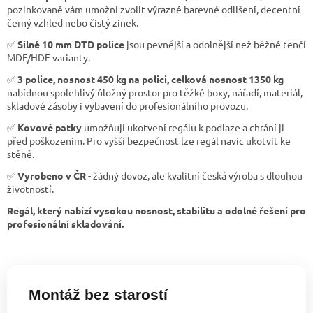
pozinkované vám umožní zvolit výrazné barevné odlišení, decentní
černý vzhled nebo čistý zinek.
✅
Silné 10 mm DTD police
jsou pevnější a odolnější než běžné tenčí
MDF/HDF varianty.
✅
3 police, nosnost 450 kg na polici, celková nosnost 1350 kg
nabídnou spolehlivý úložný prostor pro těžké boxy, nářadí, materiál,
skladové zásoby i vybavení do profesionálního provozu.
✅
Kovové patky
umožňují ukotvení regálu k podlaze a chrání ji
před poškozením. Pro vyšší bezpečnost lze regál navíc ukotvit ke
stěně.
✅
Vyrobeno v ČR
- žádný dovoz, ale kvalitní česká výroba s dlouhou
životností.
Regál, který nabízí vysokou nosnost, stabilitu a odolné řešení pro
profesionální skladování.
Montáž bez starostí