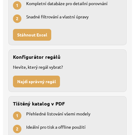
Kompletní databáze pro detailní porovnání
1
Snadné filtrování a vlastní úpravy
2
Stáhnout Excel
Konfigurátor regálů
Nevíte, který regál vybrat?
Najdi správný regál
Tištěný katalog v PDF
Přehledné listování všemi modely
1
Ideální pro tisk a offline použití
2