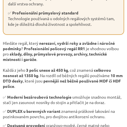
další vrstva ochrany.
✅
Profesionální průmyslový standard
Technologie používaná u odolných regálových systémů tam,
kde je důležitá dlouhá životnost a spolehlivost.
Hledáte regál, který
nerezaví, vydrží roky a zvládne i náročné
podmínky
?
Profesionální policový regál RR1
je vhodnou volbou
pro
sklady, dílny, průmyslové provozy, archivy, technické
místnosti i garáže
.
Každá z jeho
3 polic unese až 450 kg
, což znamená
celkovou
nosnost až 1350 kg
. Na rozdíl od běžných regálů používáme
10 mm
DTD desky
, které jsou
pevnější než běžně používané MDF či HDF
police
.
✅
Moderní bezšroubová technologie
umožňuje snadnou montáž,
stačí jen zasunout nosníky do stojin a přitlačit je na doraz.
✅
DUPLEX u barevných variant
znamená práškové lakování na
pozinkovaném povrchu, pro dvojitou antikorozní ochranu.
✅
Dostupné provedení
oranžovo-modré, černé matné nebo