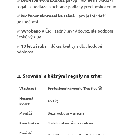
✅
Protiskluzové kovové patky
– slouží k ukotvení
regálu k podlaze a ochraně podlahy před poškozením.
✅
Možnost ukotvení ke stěně
– pro ještě větší
bezpečnost.
✅
Vyrobeno v ČR
– žádný levný dovoz, ale podpora
české výroby.
✅
10 let záruka
– důkaz kvality a dlouhodobé
odolnosti.
📊 Srovnání s běžnými regály na trhu:
Vlastnost
Profesionální regály Trestles 🏆
Nosnost
450 kg
police
Montáž
Bezšroubová – snadná
Konstrukce
Stabilní silnostěnná ocelová
Použité