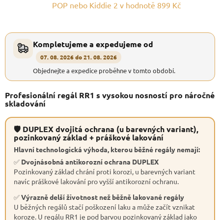
POP nebo Kiddie 2
v hodnotě 899 Kč
Kompletujeme a expedujeme od
07. 08. 2026 do 21. 08. 2026
Objednejte a expedice proběhne v tomto období.
Profesionální regál RR1 s vysokou nosností pro náročné
skladování
🛡 DUPLEX dvojitá ochrana (u barevných variant),
pozinkovaný základ + práškové lakování
Hlavní technologická výhoda, kterou běžné regály nemají:
✅
Dvojnásobná antikorozní ochrana DUPLEX
Pozinkovaný základ chrání proti korozi, u barevných variant
navíc práškové lakování pro vyšší antikorozní ochranu.
✅
Výrazně delší životnost než běžně lakované regály
U běžných regálů stačí poškození laku a může začít vznikat
koroze. U regálu RR1 je pod barvou pozinkovaný základ jako