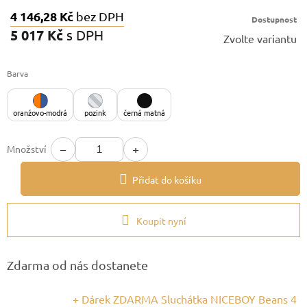
4 146,28 Kč
bez DPH
Dostupnost
5 017 Kč
s DPH
Zvolte variantu
Měrná
cena:
Barva
oranžovo-modrá
pozink
černá matná
−
+
Množství
Přidat do košíku
Koupit nyní
Zdarma od nás dostanete
+ Dárek ZDARMA Sluchátka NICEBOY Beans 4