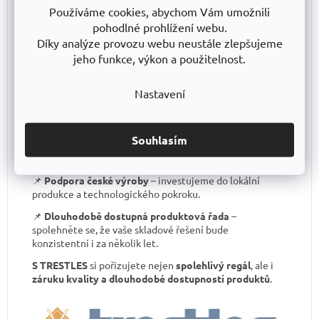
📌
Certifikát o shodě
– záruka kvality, kterou většina
Používáme cookies, abychom Vám umožnili
levných regálů nemá.
pohodlné prohlížení webu.
📌
Skvělá stabilita
– pevná ocelová konstrukce
Díky analýze provozu webu neustále zlepšujeme
testovaná na extrémní zatížení.
jeho funkce, výkon a použitelnost.
📌
Garantovaná nosnost
– každý regál je certifikován
pro uvedené zatížení.
Nastavení
📌
Perfektní ergonomie
– snadná manipulace a
přizpůsobení výšky polic.
Souhlasím
📌
Bezkonkurenční poměr kvalita/cena
– výborné
zpracování za férovou cenu.
📌
Podpora české výroby
– investujeme do lokální
produkce a technologického pokroku.
📌
Dlouhodobě dostupná produktová řada
–
spolehněte se, že vaše skladové řešení bude
konzistentní i za několik let.
S TRESTLES
si pořizujete nejen
spolehlivý regál
, ale i
záruku kvality a dlouhodobé dostupnosti produktů
.