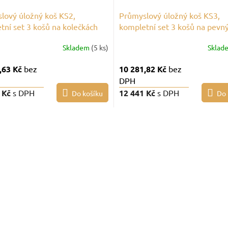
lový úložný koš KS2,
Průmyslový úložný koš KS3,
tní set 3 košů na kolečkách
kompletní set 3 košů na pevn
nohách
Skladem
(5 ks)
Sklad
,63 Kč
bez
10 281,82 Kč
bez
DPH
 Kč
s DPH
12 441 Kč
s DPH
Do košíku
Do 