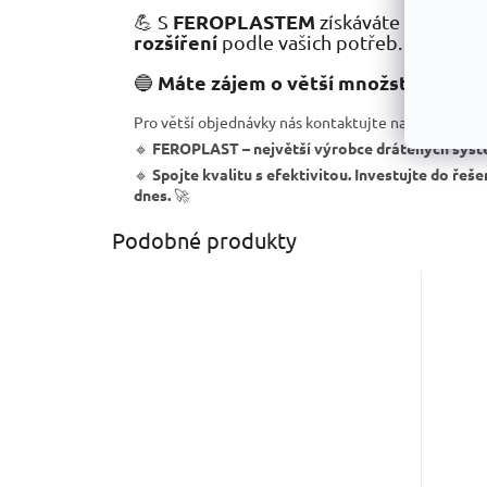
FEROPLASTEM
kva
💪 S
získáváte nejen
rozšíření
podle vašich potřeb.
Máte zájem o větší množství košů?
🔵
Pro větší objednávky nás kontaktujte na
shop@tres
🔹
FEROPLAST – největší výrobce drátěných syst
🔹
Spojte kvalitu s efektivitou. Investujte do řeše
dnes.
🚀
Podobné produkty