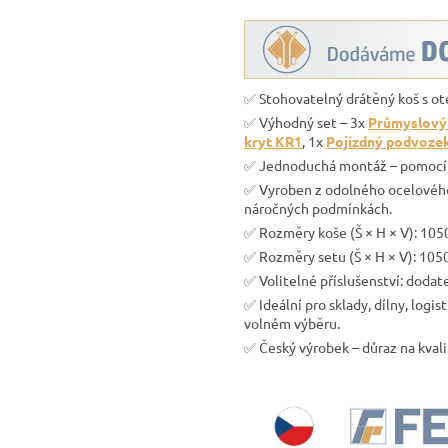
✅ Stohovatelný drátěný koš s ot
✅ Výhodný set – 3x
Průmyslový 
kryt KR1
, 1x
Pojízdný podvoze
✅ Jednoduchá montáž – pomocí pe
✅ Vyroben z odolného ocelového 
náročných podmínkách.
✅ Rozměry koše (Š × H × V): 105
✅ Rozměry setu (Š × H × V): 105
✅ Volitelné příslušenství: doda
✅ Ideální pro sklady, dílny, log
volném výběru.
✅ Český výrobek – důraz na kval