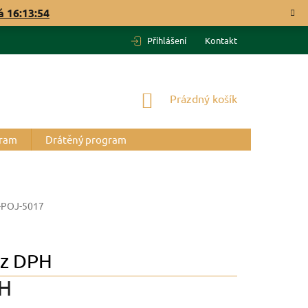
vá
16:13:53
Přihlášení
Kontakt
NÁKUPNÍ
Prázdný košík
KOŠÍK
gram
Drátěný program
-POJ-5017
z DPH
PH