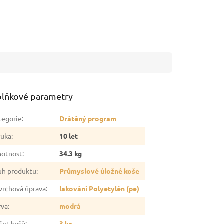
lňkové parametry
tegorie
:
Drátěný program
ruka
:
10 let
otnost
:
34.3 kg
uh produktu
:
Průmyslové úložné koše
vrchová úprava
:
lakování Polyetylén (pe)
rva
:
modrá
čet košů
:
3 ks