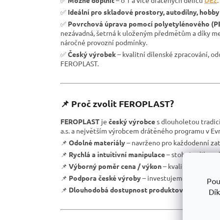
✅
Ideální pro skladové prostory, autodílny, hobby
✅
Povrchová úprava pomocí polyetylénového (P
nezávadná, šetrná k uloženým předmětům a díky meto
náročné provozní podmínky.
✅
Český výrobek
– kvalitní dílenské zpracování, o
FEROPLAST.
📌 Proč zvolit FEROPLAST?
FEROPLAST
je
český výrobce
s dlouholetou tradic
a.s. a největším výrobcem drátěného programu v Evr
📌
Odolné materiály
– navrženo pro každodenní zat
📌
Rychlá a intuitivní manipulace
– stohujte libovo
📌
Výborný poměr cena / výkon
– kvalitní zpracov
📌
Podpora české výroby
– investujeme do lokální 
Pou
📌
Dlouhodobá dostupnost produktové řady
– vho
Dík