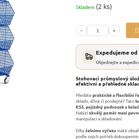
Měrná
(2 ks)
Skladem
cena:
−
+
Expedujeme od
Objednejte a expedic
Stohovací průmyslový úlož
efektivní a přehledné skla
Hledáte
praktické a flexibilní ř
skladu, dílně či prodejně? Tato
k
KS3
,
pojízdný podvozek s kole
Nabízí
skvělý poměr mezi pevno
manipulaci a skladování.
Díky
čelnímu výřezu
máte obsah 
podle svých potřeb dokoupení