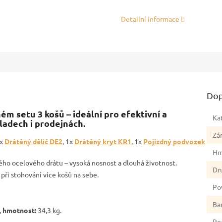
Detailní informace
Dop
m setu 3 košů – ideální pro efektivní a
Ka
ladech i prodejnách.
Zá
3x
Drátěný dělič DE2
, 1x
Drátěný kryt KR1
, 1x
Pojízdný podvozek
Hm
ého ocelového drátu – vysoká nosnost a dlouhá životnost.
Dr
při stohování více košů na sebe.
Po
Ba
,
hmotnost:
34,3 kg.
Po