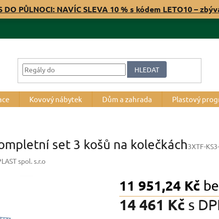
S DO PŮLNOCI: NAVÍC SLEVA 10 % s kódem LETO10 – zbý
HLEDAT
ace
Kovový nábytek
Dům a zahrada
Plastový pro
ompletní set 3 košů na kolečkách
3XTF-KS3
AST spol. s.r.o
11 951,24 Kč
be
14 461 Kč
s D