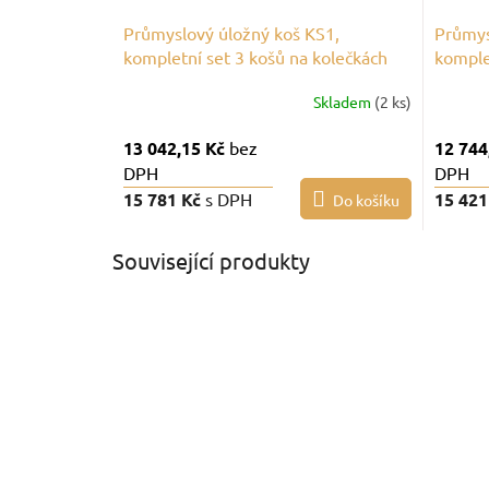
Průmyslový úložný koš KS1,
Průmys
kompletní set 3 košů na kolečkách
komple
Skladem
(2 ks)
13 042,15 Kč
bez
12 744
DPH
DPH
15 781 Kč
s DPH
15 421
Do košíku
Související produkty