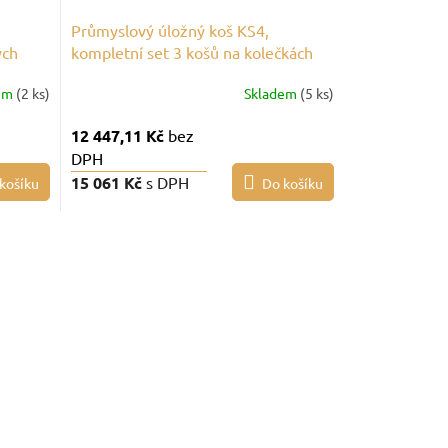
Průmyslový úložný koš KS4,
ých
kompletní set 3 košů na kolečkách
em
(2 ks)
Skladem
(5 ks)
12 447,11 Kč
bez
DPH
15 061 Kč
s DPH
košíku
Do košíku