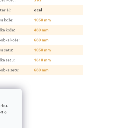
teriál
:
ocel
ka koše
:
1050 mm
ška koše
:
480 mm
oubka koše
:
680 mm
ka setu
:
1050 mm
ška setu
:
1610 mm
oubka setu
:
680 mm
ebu.
on a