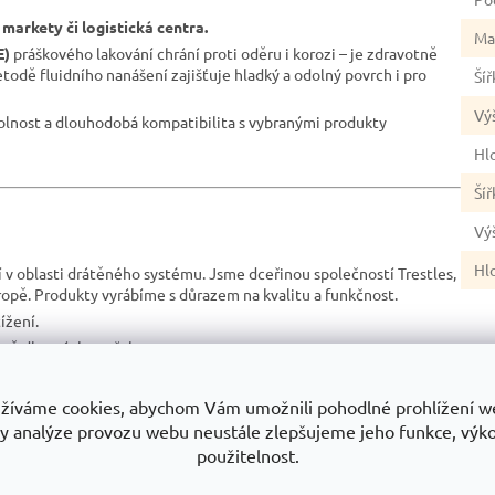
 markety či logistická centra.
Ma
E)
práškového lakování chrání proti oděru i korozi – je zdravotně
dě fluidního nanášení zajišťuje hladký a odolný povrch i pro
Šíř
Vý
dolnost a dlouhodobá kompatibilita s vybranými produkty
Hl
Šíř
Vý
Hl
í v oblasti drátěného systému. Jsme dceřinou společností Trestles,
opě. Produkty vyrábíme s důrazem na kvalitu a funkčnost.
ížení.
lně dle svých potřeb.
ání dostupné i pro menší provozy.
výroby a inovací.
žíváme cookies, abychom Vám umožnili pohodlné prohlížení w
dné pro plánované vybavení více provozů.
y analýze provozu webu neustále zlepšujeme jeho funkce, výk
použitelnost.