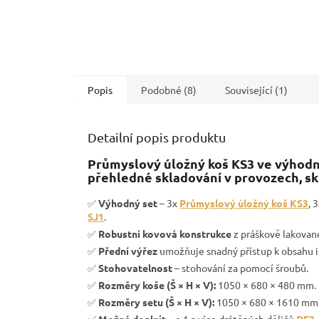
Popis
Podobné (8)
Související (1)
Detailní popis produktu
Průmyslový úložný koš KS3 ve výhodné
přehledné skladování v provozech, sk
✅
Výhodný set
– 3x
Průmyslový úložný koš KS3
, 
SJ1
.
✅
Robustní kovová konstrukce
z práškově lakovan
✅
Přední výřez
umožňuje snadný přístup k obsahu i 
✅
Stohovatelnost
– stohování za pomocí šroubů.
✅
Rozměry koše (Š × H × V):
1050 × 680 × 480 mm.
✅
Rozměry setu (Š × H × V):
1050 × 680 × 1610 mm
✅
Možné doplnit
– o 1 a více drátěných děličů
DE2
.