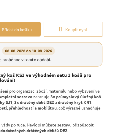
Přidat do košíku
Koupit nyní
06. 08. 2026 do 10. 08. 2026
e proběhne v tomto období.
ný koš KS3 ve výhodném setu 3 košů pro
dování!
ešení
pro organizaci zboží, materiálu nebo vybavení ve
ompletní sestava
zahrnuje
3x průmyslový úložný koš
čky SJ1
,
3x drátěný dělič DE2
a
drátěný kryt KR1
.
stí, přehledností a mobilitou
, což výrazně usnadňuje
vždy po ruce. Navíc si můžete sestavu přizpůsobit
m
dodatečných drátěných děličů DE2
.