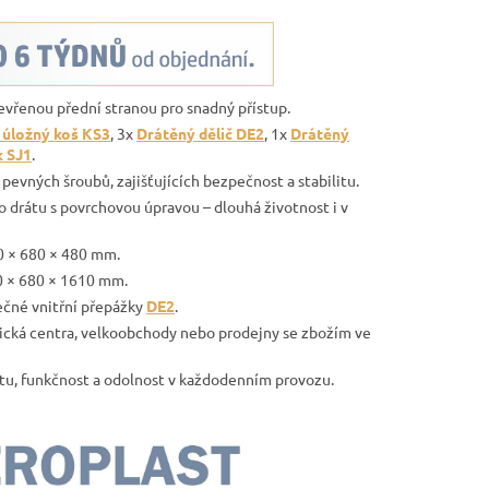
evřenou přední stranou pro snadný přístup.
úložný koš KS3
, 3x
Drátěný dělič DE2
, 1x
Drátěný
k SJ1
.
vných šroubů, zajišťujících bezpečnost a stabilitu.
drátu s povrchovou úpravou – dlouhá životnost i v
0 × 680 × 480 mm.
0 × 680 × 1610 mm.
tečné vnitřní přepážky
DE2
.
istická centra, velkoobchody nebo prodejny se zbožím ve
itu, funkčnost a odolnost v každodenním provozu.