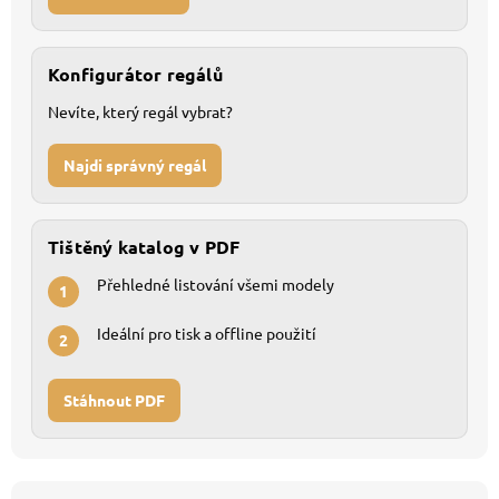
Konfigurátor regálů
Nevíte, který regál vybrat?
Najdi správný regál
Tištěný katalog v PDF
Přehledné listování všemi modely
1
Ideální pro tisk a offline použití
2
Stáhnout PDF
Z