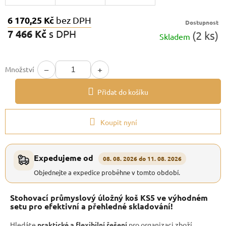
6 170,25 Kč
bez DPH
Dostupnost
7 466 Kč
s DPH
(2 ks)
Skladem
Měrná
cena:
−
+
Množství
Přidat do košíku
Koupit nyní
Expedujeme od
08. 08. 2026 do 11. 08. 2026
Objednejte a expedice proběhne v tomto období.
Stohovací průmyslový úložný koš KS5 ve výhodném
setu pro efektivní a přehledné skladování!
Hledáte
praktické a flexibilní řešení
pro organizaci zboží,