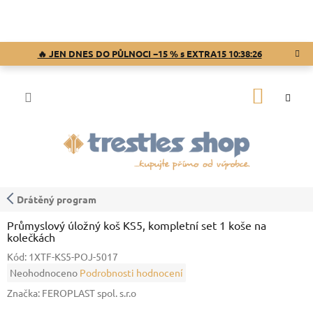
Přejít
na
obsah
🔥 JEN DNES DO PŮLNOCI −15 % s EXTRA15
10:38:25
NÁKUP
KOŠÍK
Drátěný program
Průmyslový úložný koš KS5, kompletní set 1 koše na
kolečkách
Kód:
1XTF-KS5-POJ-5017
Průměrné
Neohodnoceno
Podrobnosti hodnocení
hodnocení
Značka:
FEROPLAST spol. s.r.o
produktu
je