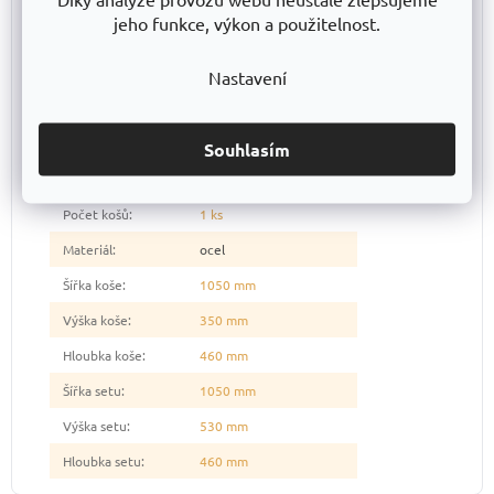
Kategorie
:
Drátěný program
jeho funkce, výkon a použitelnost.
Záruka
:
10 let
Hmotnost
:
9.9 kg
Nastavení
Druh produktu
:
Průmyslové úložné koše
Povrchová úprava
:
lakování Polyetylén (pe)
Souhlasím
Barva
:
modrá
Počet košů
:
1 ks
Materiál
:
ocel
Šířka koše
:
1050 mm
Výška koše
:
350 mm
Hloubka koše
:
460 mm
Šířka setu
:
1050 mm
Výška setu
:
530 mm
Hloubka setu
:
460 mm