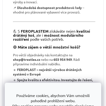
výroby a inovací.
📌
Dlouhodobá dostupnost produktové řady
–
vhodné pro plánované vybavení více provozů.
💪 S
FEROPLASTEM
získáváte nejen
kvalitní
drátěný koš
, ale i
možnost modulárního
rozšíření
podle vašich potřeb.
🔵
Máte zájem o větší množství košů?
Pro větší objednávky nás kontaktujte na
shop@trestles.cz
nebo na
603 954 949
. Rádi
připravíme individuální nabídku.
🔹
FEROPLAST – největší výrobce drátěných
systémů v Evropě
🔹
Spojte kvalitu s efektivitou. Investujte do řešení,
které obstojí – objednejte si robustní stohovatelný
koš ještě dnes.
🚀
Používáme cookies, abychom Vám umožnili
Doplňkové parametry
pohodlné prohlížení webu.
Díky analýze provozu webu neustále zlepšujeme