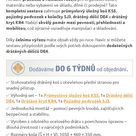
materiálu nebo vybavení ve skladu, dílně či prodejně? Tato
kompletní sestava
zahrnuje
průmyslový úložný koš KS5
,
pojízdný podvozek s kolečky SJ3
,
drátěný dělič DE4
a
drátěný
kryt KR4
. Nabízí
skvělý poměr mezi pevností, přehledností a
mobilitou
, což výrazně usnadňuje manipulaci a skladování.
Díky
čelnímu výřezu
máte obsah vždy po ruce. Navíc si můžete
sestavu přizpůsobit podle svých potřeb dokoupením
dodatečných
drátěných děličů DE4
.
✅ Stohovatelný drátěný koš s otevřenou přední stranou pro
snadný přístup.
✅ Výhodný set – 1x
Průmyslový úložný koš KS5
, 1x
Drátěný dělič
DE4
, 1x
Drátěný kryt KR4
, 1x
Pojízdný podvozek SJ3
.
✅ Jednoduchá montáž – pomocí pevných šroubů, zajišťujících
bezpečnost a stabilitu.
✅ Vyroben z odolného ocelového drátu s povrchovou úpravou –
dlouhá životnost i v náročných podmínkách.
✅ Rozměry koše (Š × H × V): 1050 × 460 × 350 mm.