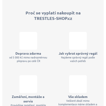
á
p
Proč se vyplatí nakoupit na
a
TRESTLES-SHOP.cz
t
í
Doprava zdarma
Jak vybrat správný regál
od 5 000 Kč mimo nadrozměrnou
Najdeme správný regál podle
přepravu po celé ČR
vašich potřeb
Zaměření, montáže a
Vše skladem
Veškeré zboží mimo
servis
komplementace máme skladem a
Provádíme zaměření, montáže