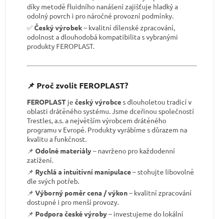
díky metodě fluidního nanášení zajišťuje hladký a
odolný povrch i pro náročné provozní podmínky.
✅
Český výrobek
– kvalitní dílenské zpracování,
odolnost a dlouhodobá kompatibilita s vybranými
produkty FEROPLAST.
📌 Proč zvolit FEROPLAST?
FEROPLAST
je
český výrobce
s dlouholetou tradicí v
oblasti drátěného systému. Jsme dceřinou společností
Trestles, a.s. a největším výrobcem drátěného
programu v Evropě. Produkty vyrábíme s důrazem na
kvalitu a funkčnost.
📌
Odolné materiály
– navrženo pro každodenní
zatížení.
📌
Rychlá a intuitivní manipulace
– stohujte libovolně
dle svých potřeb.
📌
Výborný poměr cena / výkon
– kvalitní zpracování
dostupné i pro menší provozy.
📌
Podpora české výroby
– investujeme do lokální