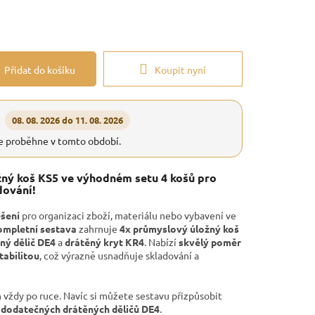
Přidat do košíku
Koupit nyní
08. 08. 2026 do 11. 08. 2026
e proběhne v tomto období.
ný koš KS5 ve výhodném setu 4 košů pro
dování!
ešení
pro organizaci zboží, materiálu nebo vybavení ve
ompletní sestava
zahrnuje
4x průmyslový úložný koš
ný dělič DE4
a
drátěný kryt KR4
. Nabízí
skvělý poměr
tabilitou
, což výrazně usnadňuje skladování a
vždy po ruce. Navíc si můžete sestavu přizpůsobit
m
dodatečných drátěných děličů DE4
.