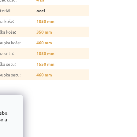
teriál
:
ocel
ka koše
:
1050 mm
ška koše
:
350 mm
oubka koše
:
460 mm
ka setu
:
1050 mm
ška setu
:
1550 mm
oubka setu
:
460 mm
ebu.
on a