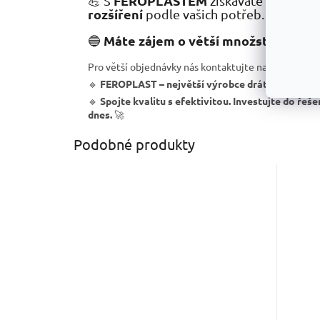
FEROPLASTEM
kva
💪 S
získáváte nejen
rozšíření
podle vašich potřeb.
Máte zájem o větší množství košů?
🔵
Pro větší objednávky nás kontaktujte na
shop@tres
🔹
FEROPLAST – největší výrobce drátěných syst
🔹
Spojte kvalitu s efektivitou. Investujte do řeše
dnes.
🚀
Podobné produkty