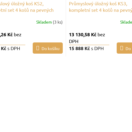
lový úložný koš KS2,
Průmyslový úložný koš KS3,
tní set 4 košů na pevných
kompletní set 4 košů na pevn
h
nohách
Skladem
(3 ks)
Sklad
,26 Kč
bez
13 130,58 Kč
bez
DPH
 Kč
s DPH
15 888 Kč
s DPH
Do košíku
Do 