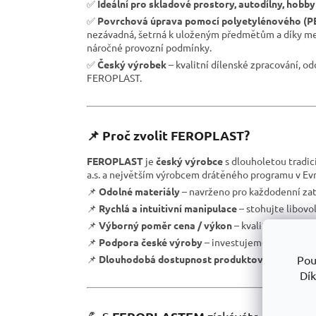
✅
Ideální pro skladové prostory, autodílny, hobby
✅
Povrchová úprava pomocí polyetylénového (P
nezávadná, šetrná k uloženým předmětům a díky meto
náročné provozní podmínky.
✅
Český výrobek
– kvalitní dílenské zpracování, o
FEROPLAST.
📌 Proč zvolit FEROPLAST?
FEROPLAST
je
český výrobce
s dlouholetou tradic
a.s. a největším výrobcem drátěného programu v Evr
📌
Odolné materiály
– navrženo pro každodenní zat
📌
Rychlá a intuitivní manipulace
– stohujte libovo
📌
Výborný poměr cena / výkon
– kvalitní zpracov
📌
Podpora české výroby
– investujeme do lokální 
📌
Dlouhodobá dostupnost produktové řady
– vho
Pou
Dík