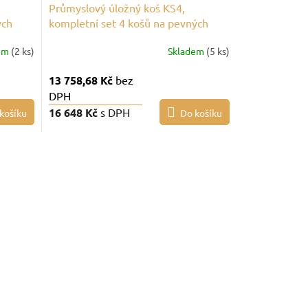
Průmyslový úložný koš KS4,
ých
kompletní set 4 košů na pevných
nohách
em
(2 ks)
Skladem
(5 ks)
13 758,68 Kč
bez
DPH
16 648 Kč
s DPH
košíku
Do košíku