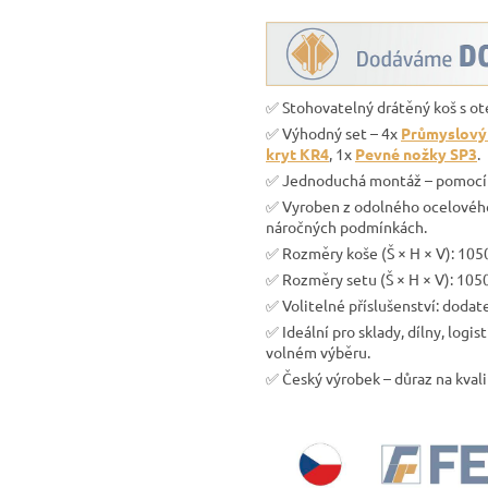
✅ Stohovatelný drátěný koš s ot
✅ Výhodný set – 4x
Průmyslový 
kryt KR4
, 1x
Pevné nožky SP3
.
✅ Jednoduchá montáž – pomocí pe
✅ Vyroben z odolného ocelového 
náročných podmínkách.
✅ Rozměry koše (Š × H × V): 105
✅ Rozměry setu (Š × H × V): 105
✅ Volitelné příslušenství: doda
✅ Ideální pro sklady, dílny, log
volném výběru.
✅ Český výrobek – důraz na kval