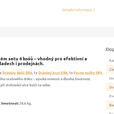
Detailní informace
Dop
m setu 4 košů – vhodný pro efektivní a
Ka
ladech i prodejnách.
Zá
4x
Drátěný dělič DE4
, 1x
Drátěný kryt KR4
, 1x
Pevné nožky SP3
.
Hm
ého ocelového drátu – vysoká nosnost a dlouhá životnost.
při stohování více košů na sebe.
Dr
Po
,
hmotnost:
26,6 kg.
Ba
Po