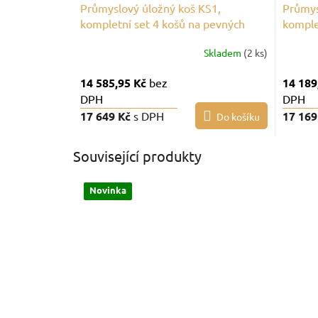
Průmyslový úložný koš KS1,
Průmys
kompletní set 4 košů na pevných
komple
nohách
nohác
Skladem
(2 ks)
14 585,95 Kč
bez
14 189
DPH
DPH
17 649 Kč
s DPH
17 169
Do košíku
Související produkty
Novinka