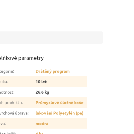
lňkové parametry
tegorie
:
Drátěný program
ruka
:
10 let
otnost
:
26.6 kg
uh produktu
:
Průmyslové úložné koše
vrchová úprava
:
lakování Polyetylén (pe)
rva
:
modrá
čet košů
:
4 ks