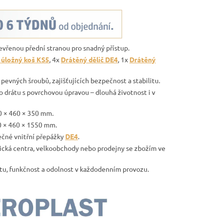
evřenou přední stranou pro snadný přístup.
úložný koš KS5
, 4x
Drátěný dělič DE4
, 1x
Drátěný
vných šroubů, zajišťujících bezpečnost a stabilitu.
drátu s povrchovou úpravou – dlouhá životnost i v
0 × 460 × 350 mm.
0 × 460 × 1550 mm.
tečné vnitřní přepážky
DE4
.
istická centra, velkoobchody nebo prodejny se zbožím ve
itu, funkčnost a odolnost v každodenním provozu.