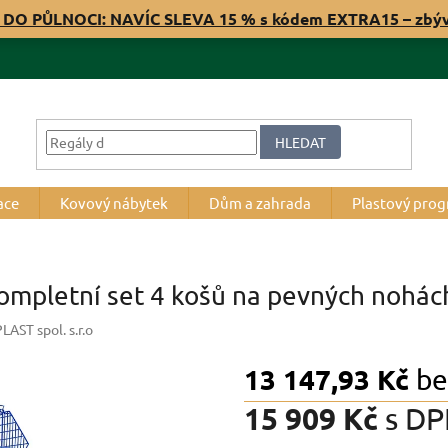
 DO PŮLNOCI: NAVÍC SLEVA 15 % s kódem EXTRA15 – zbý
HLEDAT
ace
Kovový nábytek
Dům a zahrada
Plastový pro
kompletní set 4 košů na pevných nohác
AST spol. s.r.o
13 147,93 Kč
be
15 909 Kč
s D