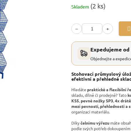
Měrná
(2 ks)
Skladem
cena:
−
+
Expedujeme od
Objednejte a expedic
Stohovací průmyslový úlož
efektivní a přehledné skla
Hledáte
praktické a flexibilní ř
skladu, dílně či prodejně? Tato
k
KS5
,
pevné nožky SP3
,
4x drátě
mezi pevností, přehledností a s
organizaci materiálu.
Díky
čelnímu výřezu
máte obsah 
podle svých potřeb dokoupení