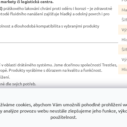
 markety či logistická centra.
E)
práškového lakování chrání proti oděru i korozi – je zdravotně
Ma
dě fluidního nanášení zajišťuje hladký a odolný povrch i pro
Šíř
dolnost a dlouhodobá kompatibilita s vybranými produkty
Vý
Hl
Šíř
Vý
í v oblasti drátěného systému. Jsme dceřinou společností Trestles,
Hl
opě. Produkty vyrábíme s důrazem na kvalitu a funkčnost.
ížení.
lně dle svých potřeb.
ání dostupné i pro menší provozy.
výroby a inovací.
dné pro plánované vybavení více provozů.
žíváme cookies, abychom Vám umožnili pohodlné prohlížení w
y analýze provozu webu neustále zlepšujeme jeho funkce, výk
použitelnost.