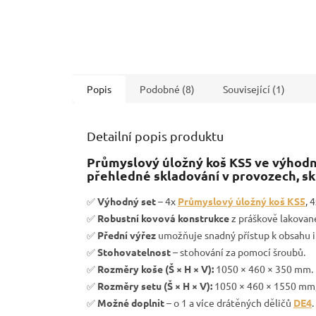
Popis
Podobné (8)
Související (1)
Detailní popis produktu
Průmyslový úložný koš KS5 ve výhodné
přehledné skladování v provozech, sk
✅
Výhodný set
– 4x
Průmyslový úložný koš KS5
, 
✅
Robustní kovová konstrukce
z práškově lakovan
✅
Přední výřez
umožňuje snadný přístup k obsahu i 
✅
Stohovatelnost
– stohování za pomocí šroubů.
✅
Rozměry koše (Š × H × V):
1050 × 460 × 350 mm.
✅
Rozměry setu (Š × H × V):
1050 × 460 × 1550 mm
✅
Možné doplnit
– o 1 a více drátěných děličů
DE4
.