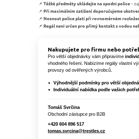
📌
Těžké předměty ukládejte na spodní police
– zaj
📌
Při maximálním zatížení doporučujeme ukotven
📌
Nosnost police platí při rovnoměrném rozlože
📌
Regál není určen pro přímý kontakt s vodou ne
Nakupujete pro firmu nebo potřeb
Pro větší objednávky vám připravíme
indivi
vhodného řešení. Nabízíme regály vlastní v
provozy od ověřených výrobců.
Výhodnější podmínky pro větší objedn
Individuální nabídka podle vašich potře
Tomáš Svrčina
Obchodní zástupce pro B2B
+420 604 896 517
tomas.svrcina@trestles.cz