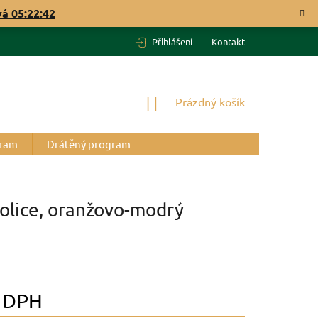
vá
05:22:41
Přihlášení
Kontakt
NÁKUPNÍ
Prázdný košík
KOŠÍK
gram
Drátěný program
olice, oranžovo-modrý
 DPH