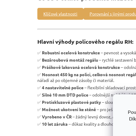
Klíčové vlastnosti
Porovnání s jinými prod
Hlavní výhody policového regálu RH:
✅
Robustní ocelová konstrukce
– pevnost a vysoká 
✅
Bezšroubová montáž regálu
– rychlé sestavení b
✅
Práškově lakovaná ocelová konstrukce
– odolná
✅
Nosnost 450 kg na polici, celková nosnost regá
nářadí až po objemné zásoby či materiál.
✅
4 nastavitelné police
– flexibilní skladovací pros
✅
Silné 10 mm DTD police
– odolnější než běžné M
✅
Protiskluzové plastové patky
– slouží k ochran
✅
Možnost ukotvení ke stěně
– pro ještě větší be
Pou
✅
Vyrobeno v ČR
– žádný levný dovoz, ale podpora 
Dík
✅
10 let záruka
– důkaz kvality a dlouhodobé odolno