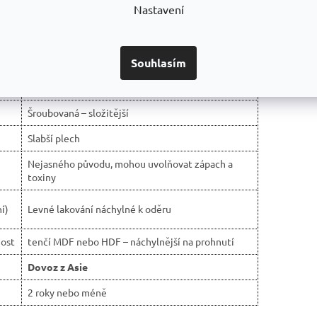
Po
Nastavení
Souhlasím
Levné regály ❌
100 - 200 kg
Šroubovaná – složitější
Slabší plech
Nejasného původu, mohou uvolňovat zápach a
toxiny
í)
Levné lakování náchylné k oděru
ost
tenčí MDF nebo HDF – náchylnější na prohnutí
Dovoz z Asie
2 roky nebo méně