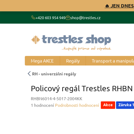
Přejít
🔥 JEN DNES
na
obsah
+420 603 954 949
shop@trestles.cz
Mega AKCE
Regály
Transport a manipul
RH - univerzální regály
Policový regál Trestles RHB
RHBN6014-4-5017-2004KK
Průměrné
Akce
Záruka 1
1 hodnocení
Podrobnosti hodnocení
hodnocení
produktu
je
4,0
z