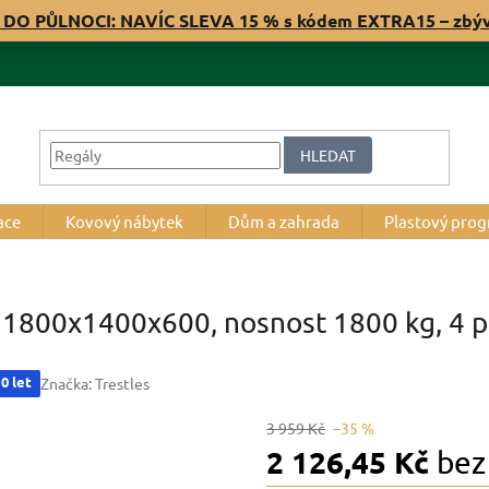
 DO PŮLNOCI: NAVÍC SLEVA 15 % s kódem EXTRA15 – zbý
HLEDAT
ace
Kovový nábytek
Dům a zahrada
Plastový pro
N 1800x1400x600, nosnost 1800 kg, 4 p
0 let
Značka:
Trestles
3 959 Kč
–35 %
2 126,45 Kč
bez