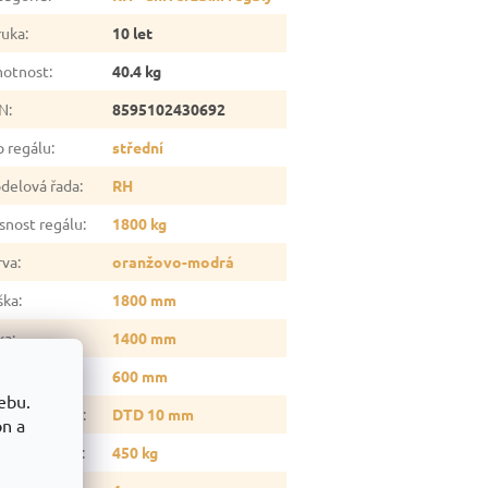
ruka
:
10 let
otnost
:
40.4 kg
N
:
8595102430692
p regálu
:
střední
delová řada
:
RH
snost regálu
:
1800 kg
rva
:
oranžovo-modrá
ška
:
1800 mm
ka
:
1400 mm
oubka
:
600 mm
ebu.
teriál police
:
DTD 10 mm
on a
snost police
:
450 kg