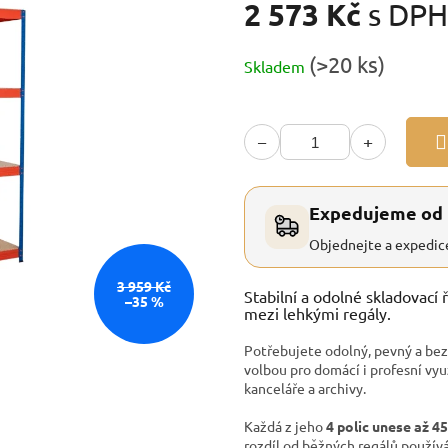
2 573 Kč
s DPH
Měrná
(>20 ks)
Skladem
cena:
−
+
Expedujeme od
Objednejte a expedic
3 959 Kč
Stabilní a odolné skladovací 
–35 %
mezi lehkými regály.
Potřebujete odolný, pevný a b
volbou pro domácí i profesní využ
kanceláře a archivy.
Každá z jeho
4 polic unese až 4
rozdíl od běžných regálů použí