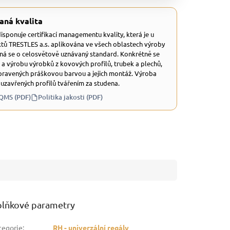
aná kvalita
 disponuje certifikací managementu kvality, která je u
tů TRESTLES a.s. aplikována ve všech oblastech výroby
dná se o celosvětově uznávaný standard. Konkrétně se
 a výrobu výrobků z kovových profilů, trubek a plechů,
ravených práškovou barvou a jejich montáž. Výroba
 uzavřených profilů tvářením za studena.
 QMS (PDF)
Politika jakosti (PDF)
lňkové parametry
tegorie
:
RH - univerzální regály