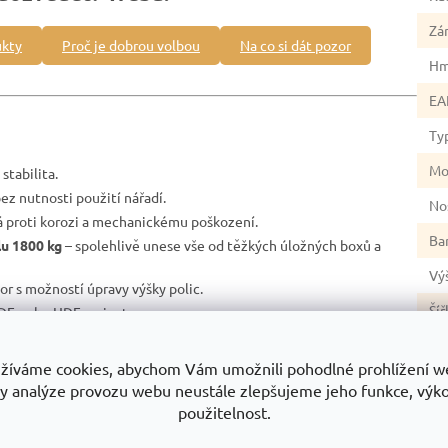
Zá
ukty
Proč je dobrou volbou
Na co si dát pozor
Hm
EA
Ty
Mo
stabilita.
ez nutnosti použití nářadí.
No
 proti korozi a mechanickému poškození.
Ba
lu 1800 kg
– spolehlivě unese vše od těžkých úložných boxů a
Vý
tor s možností úpravy výšky polic.
Šíř
DF nebo HDF varianty.
ě podlahy před poškozením.
Hl
zpečnost.
žíváme cookies, abychom Vám umožnili pohodlné prohlížení w
Ma
české výroby.
y analýze provozu webu neustále zlepšujeme jeho funkce, výk
sti.
použitelnost.
No