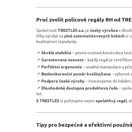
Proč zvolit policové regály RH od TR
Společnost
TRESTLES a.s.
je
český výrobce
s dlouh
Díky výrobě na
plně automatizovaných linkách
si 
kvalitativní standardy.
📌
Skvělá stabilita
– pevná ocelová konstrukce test
📌
Garantovaná nosnost
– každý regál je certifiko
📌
Perfektní ergonomie
– snadná manipulace a přiz
📌
Bezkonkurenční poměr kvalita/cena
– výborné z
📌
Podpora české výroby
– investujeme do lokální
📌
Dlouhodobě dostupná produktová řada
– spole
let.
S TRESTLES
si pořizujete nejen
spolehlivý regál
, a
Tipy pro bezpečné a efektivní používá