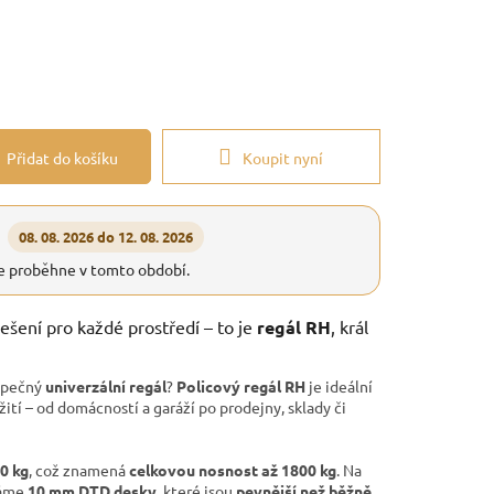
Přidat do košíku
Koupit nyní
08. 08. 2026 do 12. 08. 2026
e proběhne v tomto období.
řešení pro každé prostředí – to je
regál RH
, král
ezpečný
univerzální regál
?
Policový regál RH
je ideální
ití – od domácností a garáží po prodejny, sklady či
50 kg
, což znamená
celkovou nosnost až 1800 kg
. Na
váme
10 mm DTD desky
, které jsou
pevnější než běžně