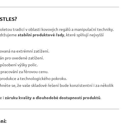
ESTLES?
oletou tradicí v oblasti kovových regálů a manipulační techniky.
udržujeme
stabilní produktové řady
, které splňují nejvyšší
ovaná na extrémní zatížení.
ván pro uvedené zatížení.
působení výšky polic.
pracování za férovou cenu.
 produkce a technologického pokroku.
hněte se, že vaše skladové řešení bude konzistentní i za několik
le i
záruku kvality a dlouhodobé dostupnosti produktů
.
ní: