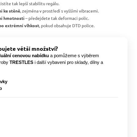
istíte tak lepší stabilitu regálu.
í ke stěně
, zejména v prostředí s vyššími vibracemi.
ní hmotnosti
– předejdete tak deformaci polic.
bo extrémní vlhkost
, pokud obsahuje DTD police.
ujete větší množství?
duální cenovou nabídku
a pomůžeme s výběrem
ýroby
TRESTLES
i další vybavení pro sklady, dílny a
ávky
b