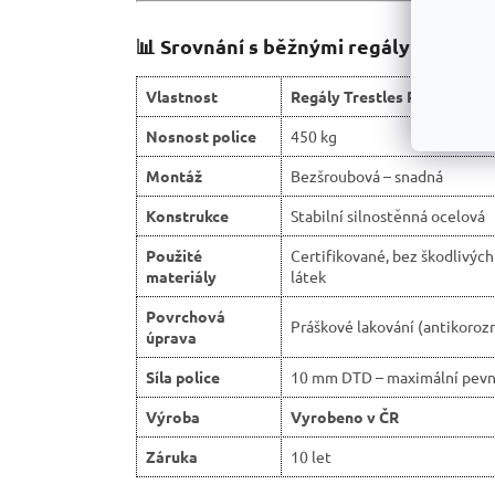
📊 Srovnání s běžnými regály na trhu:
Vlastnost
Regály Trestles RH 🏆
Nosnost police
450 kg
Montáž
Bezšroubová – snadná
Konstrukce
Stabilní silnostěnná ocelová
Použité
Certifikované, bez škodlivých
materiály
látek
Povrchová
Práškové lakování (antikorozn
úprava
Síla police
10 mm DTD – maximální pevn
Výroba
Vyrobeno v ČR
Záruka
10 let