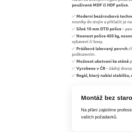
používané MDF či HDF police
.
✅
Moderní bezšroubová techn
nosníky do stojin a přitlačit je na
✅
Silné 10 mm DTD police
– pev
✅
Nosnost police 450 kg, nosno
vybavení či boxy.
✅
Práškově lakovaný povrch
ch
poškozením.
✅
Možnost ukotvení ke stěně
p
✅
Vyrobeno v ČR
– žádný dovoz
✅
Regál, který nabízí stabilitu
Montáž bez staro
Na přání zajistíme profesi
vašich požadavků.