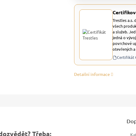
Certifikov
Trestles a.s.
všech produk
a služeb. Je
jedná o vývoj
povrchově up
otevřených a
Certifikát
Detailní informace
Dop
dozvědět? Třeba:
Ka