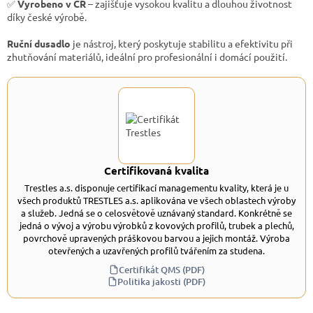
✅
Vyrobeno v ČR
– zajišťuje vysokou kvalitu a dlouhou životnost
díky české výrobě.
Ruční dusadlo
je nástroj, který poskytuje stabilitu a efektivitu při
zhutňování materiálů, ideální pro profesionální i domácí použití.
Certifikovaná kvalita
Trestles a.s. disponuje certifikací managementu kvality, která je u
všech produktů TRESTLES a.s. aplikována ve všech oblastech výroby
a služeb. Jedná se o celosvětově uznávaný standard. Konkrétně se
jedná o vývoj a výrobu výrobků z kovových profilů, trubek a plechů,
povrchově upravených práškovou barvou a jejich montáž. Výroba
otevřených a uzavřených profilů tvářením za studena.
Certifikát QMS (PDF)
Politika jakosti (PDF)