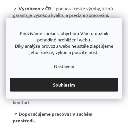
📌
Vyrobeno v ČR
– podpora české výroby, která
garantuje vysokou kvalitu a precizní zpracování.
📌
10 let záruka
– důkaz dlouhodobé odolnosti a
Používáme cookies, abychom Vám umožnili
kvality tohoto nástroje.
pohodlné prohlížení webu.
Díky analýze provozu webu neustále zlepšujeme
jeho funkce, výkon a použitelnost.
Nastavení
Důležité tipy pro bezpečné a efektivní
používání:
Souhlasím
📌 Při práci s dusadlem vždy používejte
ochranné rukavice
- pro větší bezpečnost a
komfort.
📌
Doporučujeme pracovat v suchém
prostředí.