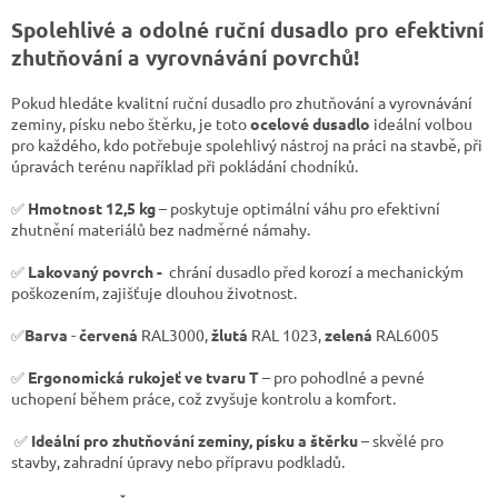
Spolehlivé a odolné ruční dusadlo pro efektivní
zhutňování a vyrovnávání povrchů!
Pokud hledáte kvalitní ruční dusadlo pro zhutňování a vyrovnávání
zeminy, písku nebo štěrku, je toto
ocelové dusadlo
ideální volbou
pro každého, kdo potřebuje spolehlivý nástroj na práci na stavbě, při
úpravách terénu například při pokládání chodníků.
✅
Hmotnost 12,5 kg
– poskytuje optimální váhu pro efektivní
zhutnění materiálů bez nadměrné námahy.
✅
Lakovaný povrch -
chrání dusadlo před korozí a mechanickým
poškozením, zajišťuje dlouhou životnost.
✅
Barva
-
červená
RAL3000,
žlutá
RAL 1023,
zelená
RAL6005
✅
Ergonomická rukojeť ve tvaru T
– pro pohodlné a pevné
uchopení během práce, což zvyšuje kontrolu a komfort.
✅
Ideální pro zhutňování zeminy, písku a štěrku
– skvělé pro
stavby, zahradní úpravy nebo přípravu podkladů.