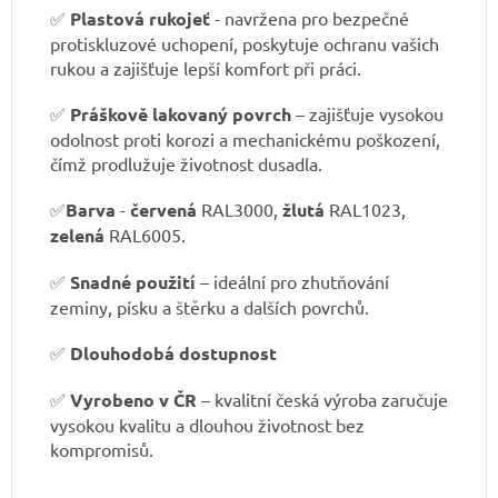
✅
Plastová rukojeť
- navržena pro bezpečné
protiskluzové uchopení, poskytuje ochranu vašich
rukou a zajišťuje lepší komfort při práci.
✅
Práškově lakovaný povrch
– zajišťuje vysokou
odolnost proti korozi a mechanickému poškození,
čímž prodlužuje životnost dusadla.
✅
Barva
-
červená
RAL3000,
žlutá
RAL1023,
zelená
RAL6005.
✅
Snadné použití
– ideální pro zhutňování
zeminy, písku a štěrku a dalších povrchů.
✅
Dlouhodobá dostupnost
✅
Vyrobeno v ČR
– kvalitní česká výroba zaručuje
vysokou kvalitu a dlouhou životnost bez
kompromisů.