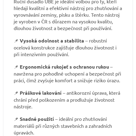
Ruční dusadlo UBE je ideální volbou pro ty, kteří
hledají kvalitní a efektivní nástroj pro zhutňování a
vyrovnávání zeminy, písku a štěrku. Tento nástroj
je vyroben v ČR s důrazem na vysokou kvalitu,
dlouhou životnost a bezpečnost při používání.
📌
Vysoká odolnost a stabilita
– robustní
ocelová konstrukce zajišťuje dlouhou životnost i
při intenzivním používání.
📌
Ergonomická rukojeť s ochranou rukou
–
navržena pro pohodlné uchopení a bezpečnost při
práci, čímž zvyšuje komfort a snižuje riziko úrazu.
📌
Práškové lakování
– antikorozní úprava, která
chrání před poškozením a prodlužuje životnost
nástroje.
📌
Snadné použití
– ideální pro zhutňování
materiálů při různých stavebních a zahradních
úpravách.