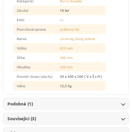
Kategorie
:
Ruční dusadla
Záruka
:
10 let
EAN
:
—
Povrchová úprava
:
práškový lak
Barva
:
červená
,
žlutá
,
zelená
Výška
:
820 mm
Šířka
:
400 mm
Hloubka
:
200 mm
Rozměr dusací plochy
:
30 x 200 x 200 ( V x Š x H )
Váha
:
12,5 kg
Podobné (1)
Související (5)