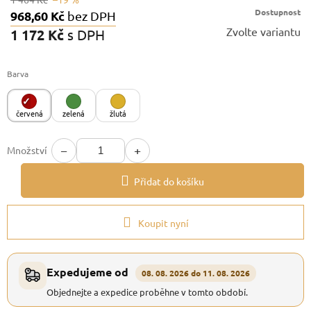
Dostupnost
968,60 Kč
bez DPH
Zvolte variantu
1 172 Kč
s DPH
Měrná
cena:
Barva
červená
zelená
žlutá
−
+
Množství
Přidat do košíku
Koupit nyní
Expedujeme od
08. 08. 2026 do 11. 08. 2026
Objednejte a expedice proběhne v tomto období.