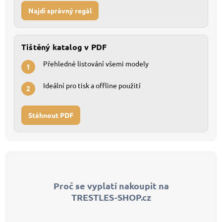
Najdi správný regál
Tištěný katalog v PDF
Přehledné listování všemi modely
1
Ideální pro tisk a offline použití
2
Stáhnout PDF
Z
á
p
Proč se vyplatí nakoupit na
a
TRESTLES-SHOP.cz
t
í