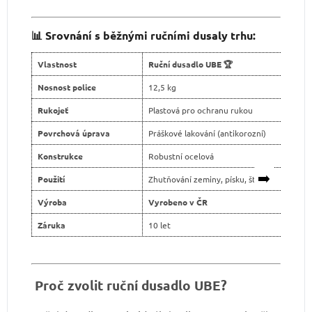
📊 Srovnání s běžnými ručními dusaly trhu:
Vlastnost
Ruční dusadlo UBE 🏆
Nosnost police
12,5 kg
Rukojeť
Plastová pro ochranu rukou
Povrchová úprava
Práškové lakování (antikorozní)
Konstrukce
Robustní ocelová
➡️
Použití
Zhutňování zeminy, písku, štěrku
Výroba
Vyrobeno v ČR
Záruka
10 let
Proč zvolit ruční dusadlo UBE?