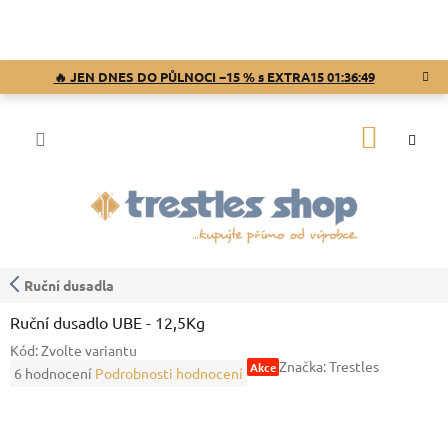
Přejít
na
obsah
🔥 JEN DNES DO PŮLNOCI −15 % s EXTRA15
01:36:48
NÁKUP
KOŠÍK
Ruční dusadla
Ruční dusadlo UBE - 12,5Kg
Kód:
Zvolte variantu
Značka:
Trestles
Akce
Průměrné
6 hodnocení
Podrobnosti hodnocení
hodnocení
produktu
je
5,0