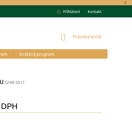
Přihlášení
Kontakt
NÁKUPNÍ
Prázdný košík
KOŠÍK
gram
Drátěný program
ou
S29B-5017
 DPH