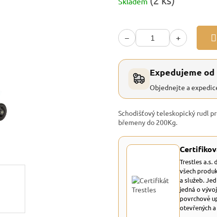
(2 ks)
Skladem
cena:
−
+
Expedujeme od
Objednejte a expedic
Schodišťový teleskopický rudl p
břemeny do 200Kg.
Certifikov
Trestles a.s.
všech produk
a služeb. Je
jedná o vývoj
povrchově up
otevřených a