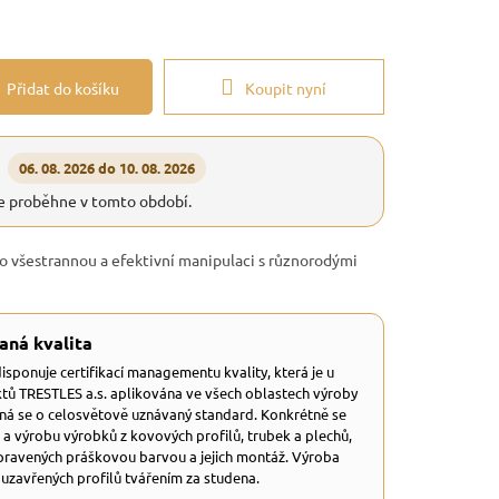
Přidat do košíku
Koupit nyní
06. 08. 2026 do 10. 08. 2026
e proběhne v tomto období.
ro všestrannou a efektivní manipulaci s různorodými
aná kvalita
 disponuje certifikací managementu kvality, která je u
tů TRESTLES a.s. aplikována ve všech oblastech výroby
dná se o celosvětově uznávaný standard. Konkrétně se
 a výrobu výrobků z kovových profilů, trubek a plechů,
ravených práškovou barvou a jejich montáž. Výroba
 uzavřených profilů tvářením za studena.