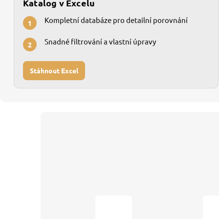
Katalog v Excelu
Kompletní databáze pro detailní porovnání
1
Snadné filtrování a vlastní úpravy
2
Stáhnout Excel
Z
á
p
a
t
í