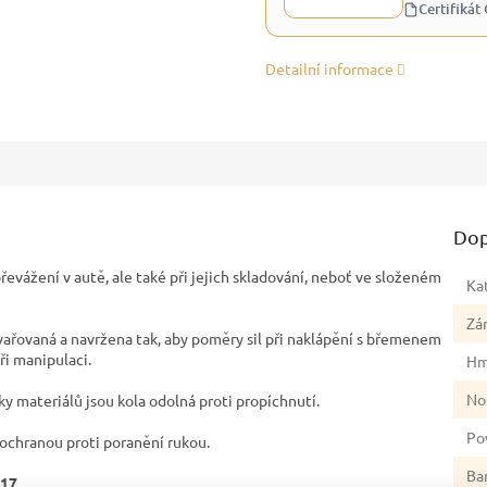
Certifikát
Detailní informace
Dop
 převážení v autě, ale také při jejich skladování, neboť ve složeném
Ka
Zá
vařovaná a navržena tak, aby poměry sil při naklápění s břemenem
ři manipulaci.
Hm
No
ky materiálů jsou kola odolná proti propíchnutí.
Po
 ochranou proti poranění rukou.
Ba
17