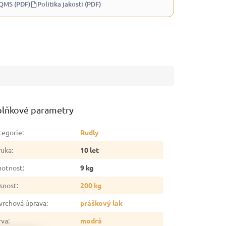
 QMS (PDF)
Politika jakosti (PDF)
lňkové parametry
tegorie
:
Rudly
ruka
:
10 let
otnost
:
9 kg
snost
:
200 kg
vrchová úprava
:
práškový lak
rva
:
modrá