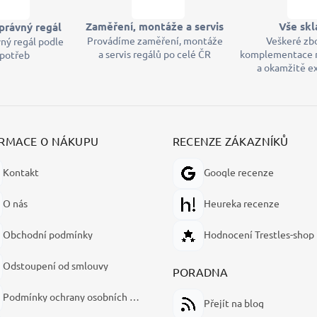
Zaměření, montáže a servis
Vše sk
právný regál
Provádíme zaměření, montáže
Veškeré zb
ný regál podle
a servis regálů po celé ČR
komplementace 
 potřeb
a okamžitě 
RMACE O NÁKUPU
RECENZE ZÁKAZNÍKŮ
Kontakt
Google recenze
O nás
Heureka recenze
Obchodní podmínky
Hodnocení Trestles-shop
Odstoupení od smlouvy
PORADNA
Podmínky ochrany osobních údajů
Přejít na blog