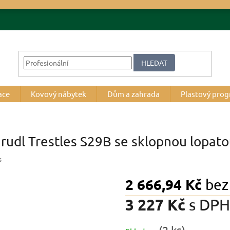
HLEDAT
ace
Kovový nábytek
Dům a zahrada
Plastový pro
 rudl Trestles S29B se sklopnou lopat
s
2 666,94 Kč
bez
3 227 Kč
s DPH
Měrná