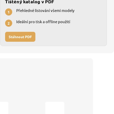
Tištěný katalog v PDF
Přehledné listování všemi modely
1
Ideální pro tisk a offline použití
2
Stáhnout PDF