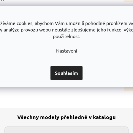
Vý
řené hvězdicí s koly, pro manipulaci na schodech.
Šíř
žíváme cookies, abychom Vám umožnili pohodlné prohlížení w
Hl
y analýze provozu webu neustále zlepšujeme jeho funkce, výk
použitelnost.
Šíř
Hl
Nastavení
Ty
Pr
Souhlasím
Ro
st
Všechny modely přehledně v katalogu