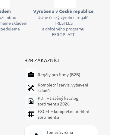
ladem
Vyrobeno v České republice
oží mimo
Jsme český výrobce regálů
máme skladem
TRESTLES
expedujeme
a drátěného programu
FEROPLAST
B2B ZÁKAZNÍCI
Regály pro firmy (B2B)
Kompletní servis, vybavení
skladů
PDF – tištěný katalog
sortimentu 2026
EXCEL – kompletní přehled
sortimentu
Tomáš Svrčina