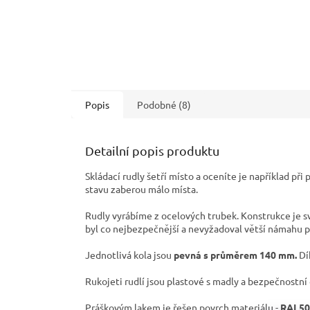
Popis
Podobné (8)
Detailní popis produktu
Skládací rudly šetří místo a oceníte je například při
stavu zaberou málo místa.
Rudly vyrábíme z ocelových trubek. Konstrukce je s
byl co nejbezpečnější a nevyžadoval větší námahu p
Jednotlivá kola jsou
pevná s průměrem 140 mm.
Dí
Rukojeti rudlí jsou plastové s madly a bezpečnostní
Práškovým lakem je řešen povrch materiálu -
RAL50