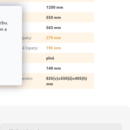
ška
:
1200 mm
ka
:
550 mm
ebu.
oubka
:
563 mm
on a
ka sklopné lopaty
:
270 mm
oubka sklopné lopaty
:
195 mm
p kol
:
plná
ůměr kol
:
140 mm
změr ve složeném
835(v)x550(š)x405(h)
avu
:
mm