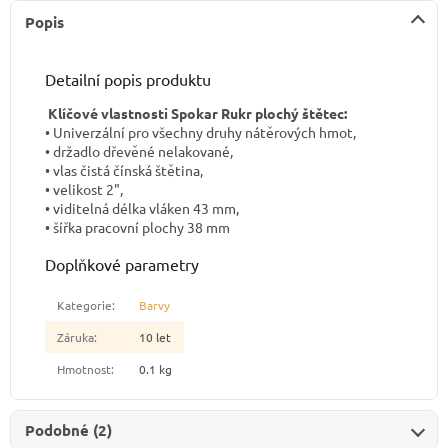
Popis
Detailní popis produktu
Klíčové vlastnosti Spokar Rukr plochý štětec:
• Univerzální pro všechny druhy nátěrových hmot,
• držadlo dřevěné nelakované,
• vlas čistá čínská štětina,
• velikost 2",
• viditelná délka vláken 43 mm,
• šířka pracovní plochy 38 mm
Doplňkové parametry
Kategorie
:
Barvy
Záruka
:
10 let
Hmotnost
:
0.1 kg
Podobné (2)