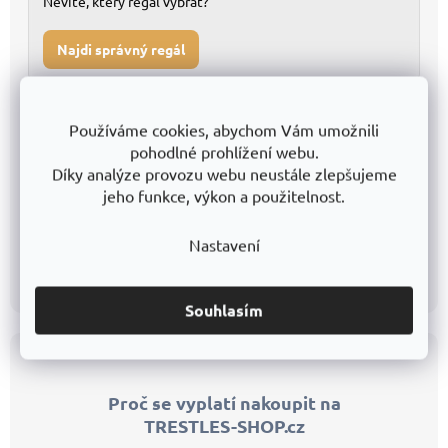
Nevíte, který regál vybrat?
Najdi správný regál
Tištěný katalog v PDF
Používáme cookies, abychom Vám umožnili
pohodlné prohlížení webu.
Přehledné listování všemi modely
1
Díky analýze provozu webu neustále zlepšujeme
jeho funkce, výkon a použitelnost.
Ideální pro tisk a offline použití
2
Nastavení
Stáhnout PDF
Souhlasím
Z
á
p
Proč se vyplatí nakoupit na
a
TRESTLES-SHOP.cz
t