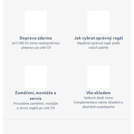
í
Doprava zdarma
Jak vybrat správný regál
od 5 000 Kč mimo nadrozměrnou
Najdeme správný regál podle
přepravu po celé ČR
vašich potřeb
Zaměření, montáže a
Vše skladem
Veškeré zboží mimo
servis
komplementace máme skladem a
Provádíme zaměření, montáže
okamžitě expedujeme
a servis regálů po celé ČR