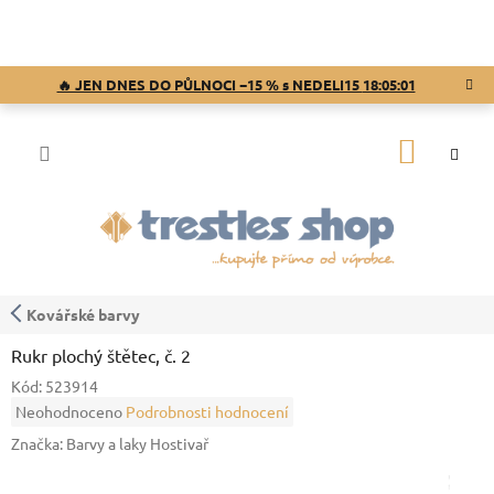
Přejít
na
obsah
🔥 JEN DNES DO PŮLNOCI −15 % s NEDELI15
18:05:01
NÁKUP
KOŠÍK
Kovářské barvy
Rukr plochý štětec, č. 2
Kód:
523914
Průměrné
Neohodnoceno
Podrobnosti hodnocení
hodnocení
Značka:
Barvy a laky Hostivař
produktu
je
0,0