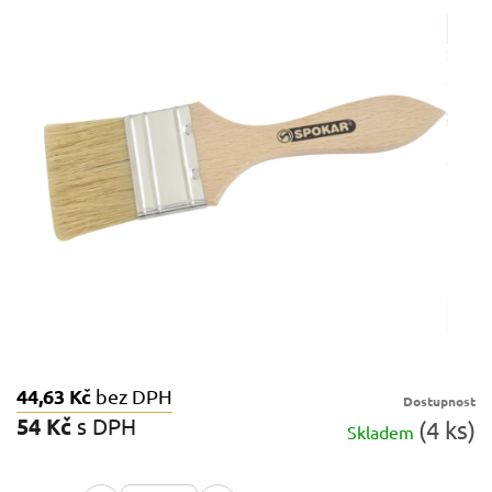
z
5
hvězdiček.
44,63 Kč
bez DPH
Dostupnost
54 Kč
s DPH
(4 ks)
Skladem
Měrná
cena: