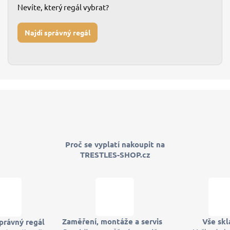
Nevíte, který regál vybrat?
Najdi správný regál
Proč se vyplatí nakoupit na
TRESTLES-SHOP.cz
Zaměření, montáže a servis
Vše sk
právný regál