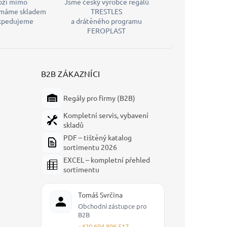
oží mimo
Jsme český výrobce regálů
máme skladem
TRESTLES
expedujeme
a drátěného programu
FEROPLAST
B2B ZÁKAZNÍCI
Regály pro firmy (B2B)
Kompletní servis, vybavení
skladů
PDF – tištěný katalog
sortimentu 2026
EXCEL – kompletní přehled
sortimentu
Tomáš Svrčina
Obchodní zástupce pro
B2B
+420 604 896 517