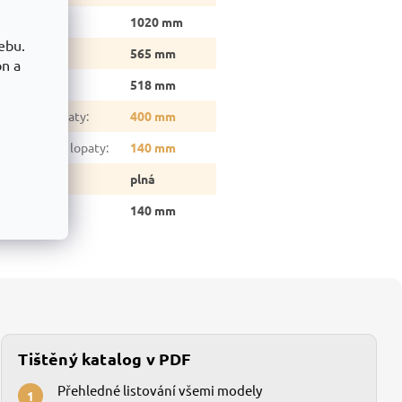
ška
:
1020 mm
ebu.
ka
:
565 mm
on a
oubka
:
518 mm
řka pevné lopaty
:
400 mm
oubka pevné lopaty
:
140 mm
p kol
:
plná
ůměr kol
:
140 mm
Tištěný katalog v PDF
Přehledné listování všemi modely
1