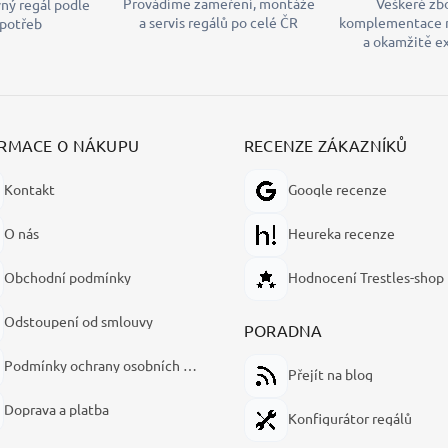
Provádíme zaměření, montáže
Veškeré zb
ný regál podle
a servis regálů po celé ČR
komplementace 
 potřeb
a okamžitě 
RMACE O NÁKUPU
RECENZE ZÁKAZNÍKŮ
Kontakt
Google recenze
O nás
Heureka recenze
Obchodní podmínky
Hodnocení Trestles-shop
Odstoupení od smlouvy
PORADNA
Podmínky ochrany osobních údajů
Přejít na blog
Doprava a platba
Konfigurátor regálů