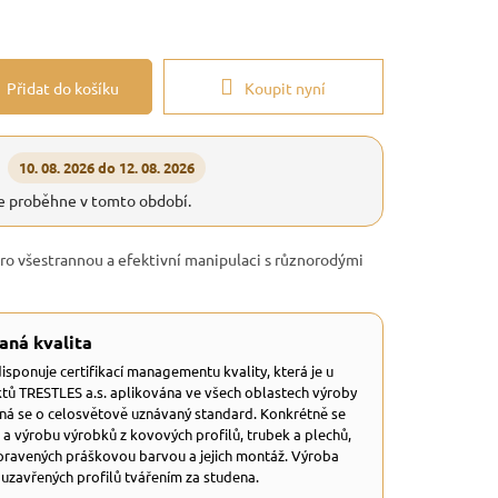
Přidat do košíku
Koupit nyní
10. 08. 2026 do 12. 08. 2026
e proběhne v tomto období.
pro všestrannou a efektivní manipulaci s různorodými
aná kvalita
 disponuje certifikací managementu kvality, která je u
tů TRESTLES a.s. aplikována ve všech oblastech výroby
dná se o celosvětově uznávaný standard. Konkrétně se
 a výrobu výrobků z kovových profilů, trubek a plechů,
ravených práškovou barvou a jejich montáž. Výroba
 uzavřených profilů tvářením za studena.