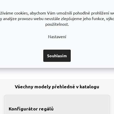
ukty jen neprodáváme, ale taky vyrábíme.
Vý
žíváme cookies, abychom Vám umožnili pohodlné prohlížení w
Šíř
y analýze provozu webu neustále zlepšujeme jeho funkce, výk
použitelnost.
Hl
Ší
Nastavení
Hl
Ty
Souhlasím
Pr
Všechny modely přehledně v katalogu
Konfigurátor regálů