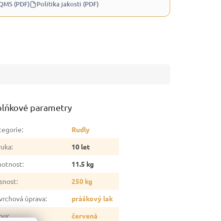
 QMS (PDF)
Politika jakosti (PDF)
lňkové parametry
tegorie
:
Rudly
ruka
:
10 let
otnost
:
11.5 kg
snost
:
250 kg
vrchová úprava
:
práškový lak
rva
:
červená