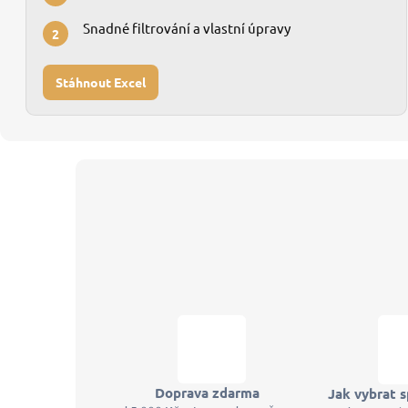
Snadné filtrování a vlastní úpravy
2
Stáhnout Excel
Z
á
p
a
t
í
Doprava zdarma
Jak vybrat s