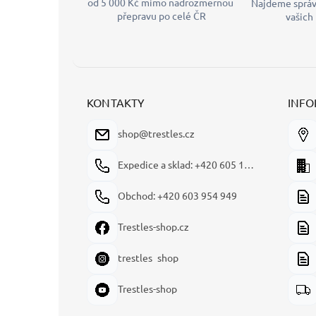
od 5 000 Kč mimo nadrozměrnou
Najdeme správ
přepravu po celé ČR
vašich
KONTAKTY
INFO
shop@trestles.cz
Expedice a sklad: +420 605 180 144
Obchod: +420 603 954 949
Trestles-shop.cz
trestles_shop
Trestles-shop