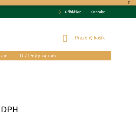
Přihlášení
Kontakt
NÁKUPNÍ
Prázdný košík
KOŠÍK
gram
Drátěný program
 DPH