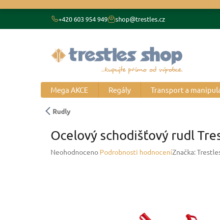
Přejít
na
+420 603 954 949
shop@trestles.cz
obsah
Mega AKCE
Regály
Transport a manipul
Rudly
Ocelový schodišťový rudl Tres
Průměrné
Neohodnoceno
Podrobnosti hodnocení
Značka:
Trestle
hodnocení
produktu
je
0,0
z
5
hvězdiček.