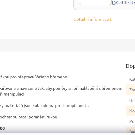
Certifikát
Detailní informace
Dop
žkou pro přepravu Vašeho břemene.
Ka
vařovaná a navržena tak, aby poměry sil při naklápění s břemenem
Zá
ři manipulaci.
Hm
ky materiálů jsou kola odolná proti propíchnutí.
No
 ochranou proti poranění rukou.
Po
00
Ba