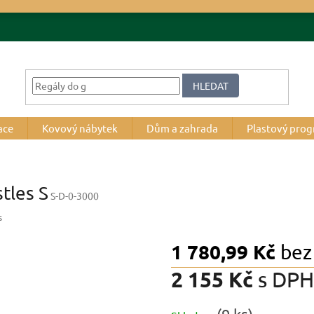
HLEDAT
ace
Kovový nábytek
Dům a zahrada
Plastový pro
tles S
S-D-0-3000
s
1 780,99 Kč
bez
2 155 Kč
s DPH
Měrná