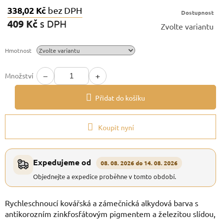
338,02 Kč
bez DPH
Dostupnost
409 Kč
s DPH
Zvolte variantu
Měrná
cena:
Hmotnost
−
+
Množství
Přidat do košíku
Koupit nyní
Expedujeme od
08. 08. 2026 do 14. 08. 2026
Objednejte a expedice proběhne v tomto období.
Rychleschnoucí kovářská a zámečnická alkydová barva s
antikorozním zinkfosfátovým pigmentem a železitou slídou,