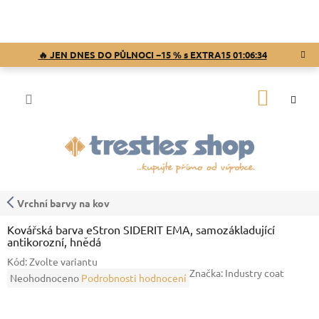
Přejít
na
obsah
🔥 JEN DNES DO PŮLNOCI −15 % s EXTRA15
01:06:34
NÁKUP
KOŠÍK
Vrchní barvy na kov
Kovářská barva eStron SIDERIT EMA, samozákladující
antikorozní, hnědá
Kód:
Zvolte variantu
Značka:
Industry coat
Průměrné
Neohodnoceno
Podrobnosti hodnocení
hodnocení
produktu
je