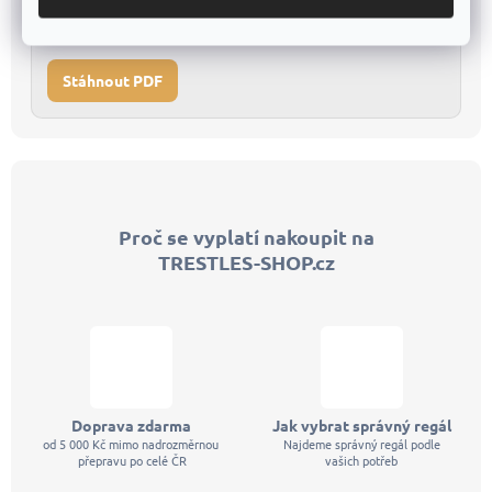
Ideální pro tisk a offline použití
2
Stáhnout PDF
Z
á
p
Proč se vyplatí nakoupit na
a
TRESTLES-SHOP.cz
t
í
Doprava zdarma
Jak vybrat správný regál
od 5 000 Kč mimo nadrozměrnou
Najdeme správný regál podle
přepravu po celé ČR
vašich potřeb