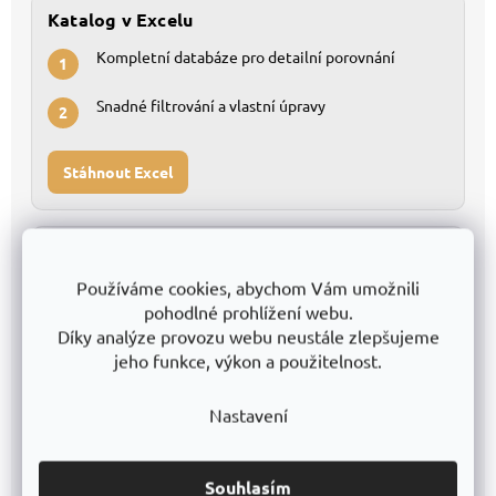
Katalog v Excelu
Kompletní databáze pro detailní porovnání
1
Snadné filtrování a vlastní úpravy
2
Stáhnout Excel
Konfigurátor regálů
Používáme cookies, abychom Vám umožnili
Nevíte, který regál vybrat?
pohodlné prohlížení webu.
Díky analýze provozu webu neustále zlepšujeme
Najdi správný regál
jeho funkce, výkon a použitelnost.
Nastavení
Tištěný katalog v PDF
Přehledné listování všemi modely
1
Souhlasím