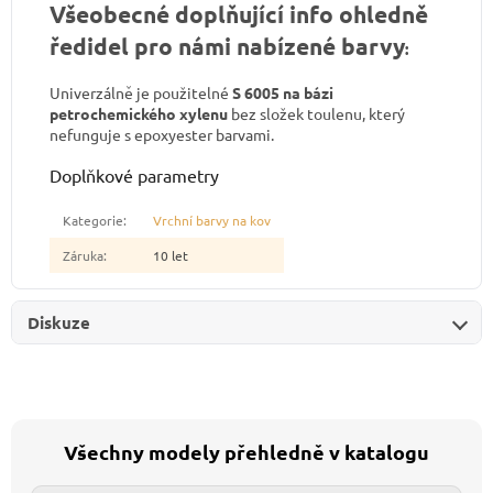
Všeobecné doplňující info ohledně
ředidel pro námi nabízené barvy
:
Univerzálně je použitelné
S 6005 na bázi
petrochemického xylenu
bez složek toulenu, který
nefunguje s epoxyester barvami.
Doplňkové parametry
Kategorie
:
Vrchní barvy na kov
Záruka
:
10 let
Diskuze
Všechny modely přehledně v katalogu