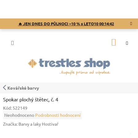
Přejít
na
obsah
🔥 JEN DNES DO PŮLNOCI −10 % s LETO10
00:14:42
NÁKUP
KOŠÍK
Kovářské barvy
Spokar plochý štětec, č. 4
Kód:
522149
Průměrné
Neohodnoceno
Podrobnosti hodnocení
hodnocení
Značka:
Barvy a laky Hostivař
produktu
je
0,0