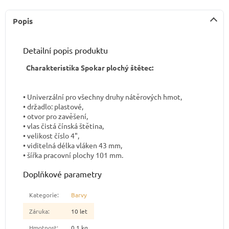
Popis
Detailní popis produktu
Charakteristika Spokar plochý štětec:
• Univerzální pro všechny druhy nátěrových hmot,
• držadlo: plastové,
• otvor pro zavěšení,
• vlas čistá čínská štětina,
• velikost číslo 4",
• viditelná délka vláken 43 mm,
• šířka pracovní plochy 101 mm.
Doplňkové parametry
Kategorie
:
Barvy
Záruka
:
10 let
Hmotnost
:
0.1 kg