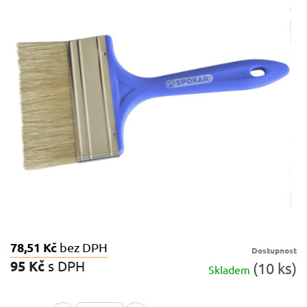
z
5
hvězdiček.
78,51 Kč
bez DPH
Dostupnost
95 Kč
s DPH
(10 ks)
Skladem
Měrná
cena: