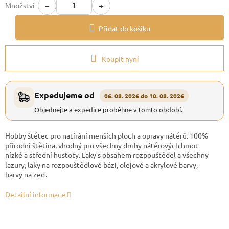
−
+
Množství
Přidat do košíku
Koupit nyní
Expedujeme od
06. 08. 2026 do 10. 08. 2026
Objednejte a expedice proběhne v tomto období.
Hobby štětec pro natírání menších ploch a opravy nátěrů. 100%
přírodní štětina, vhodný pro všechny druhy nátěrových hmot
nízké a střední hustoty. Laky s obsahem rozpouštědel a všechny
lazury, laky na rozpouštědlové bázi, olejové a akrylové barvy,
barvy na zeď.
Detailní informace