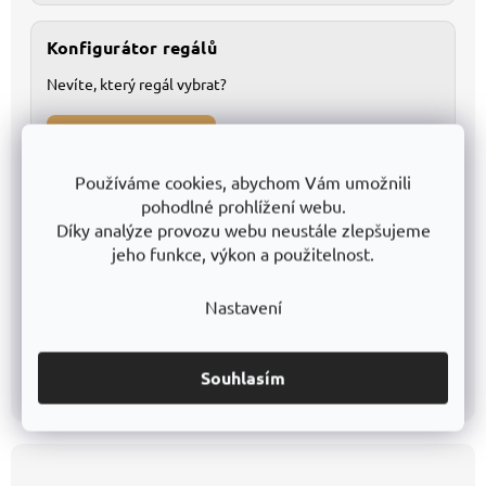
Konfigurátor regálů
Nevíte, který regál vybrat?
Najdi správný regál
Používáme cookies, abychom Vám umožnili
pohodlné prohlížení webu.
Tištěný katalog v PDF
Díky analýze provozu webu neustále zlepšujeme
Přehledné listování všemi modely
jeho funkce, výkon a použitelnost.
1
Ideální pro tisk a offline použití
Nastavení
2
Stáhnout PDF
Souhlasím
Z
á