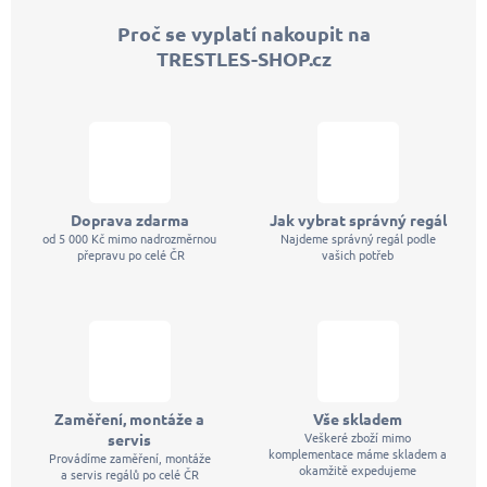
p
Proč se vyplatí nakoupit na
a
TRESTLES-SHOP.cz
t
í
Doprava zdarma
Jak vybrat správný regál
od 5 000 Kč mimo nadrozměrnou
Najdeme správný regál podle
přepravu po celé ČR
vašich potřeb
Zaměření, montáže a
Vše skladem
Veškeré zboží mimo
servis
komplementace máme skladem a
Provádíme zaměření, montáže
okamžitě expedujeme
a servis regálů po celé ČR