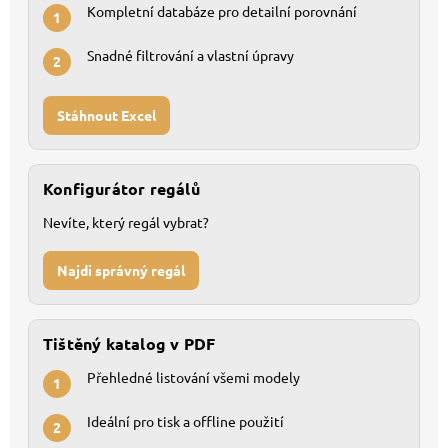
Kompletní databáze pro detailní porovnání
1
Snadné filtrování a vlastní úpravy
2
Stáhnout Excel
Konfigurátor regálů
Nevíte, který regál vybrat?
Najdi správný regál
Tištěný katalog v PDF
Přehledné listování všemi modely
1
Ideální pro tisk a offline použití
2