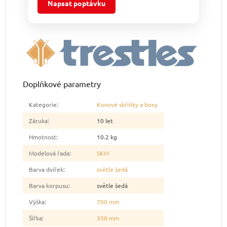
Napsat poptávku
Doplňkové parametry
Kategorie
:
Kovové skříňky a boxy
Záruka
:
10 let
Hmotnost
:
10.2 kg
Modelová řada
:
SKM
Barva dvířek
:
světle šedá
Barva korpusu
:
světle šedá
Výška
:
700 mm
Šířka
:
350 mm