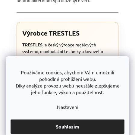
nebo konkrétního typu uložených věcí.
Výrobce TRESTLES
TRESTLES
je český výrobce regálových
systémů, manipulační techniky a kovového
vybavení s důrazem na
kvalitní ocelové
konstrukce, dlouhou životnost a bezpečné
používání
. Kovové skříňky SKM vyrábíme na
Používáme cookies, abychom Vám umožnili
nové automatizované lince
PSBB
, která
pohodlné prohlížení webu.
pomáhá udržet vysokou přesnost, čisté
Díky analýze provozu webu neustále zlepšujeme
zpracování a konzistentní kvalitu výroby.
jeho funkce, výkon a použitelnost.
Výrobky TRESTLES jsou zhotovovány s
Nastavení
maximálním důrazem na precizní zpracování a
průběžnou kontrolu kvality, díky čemuž se na
svou skříňku můžete spolehnout při
Souhlasím
každodenním používání doma, ve škole, ve
firmě i v provozu.