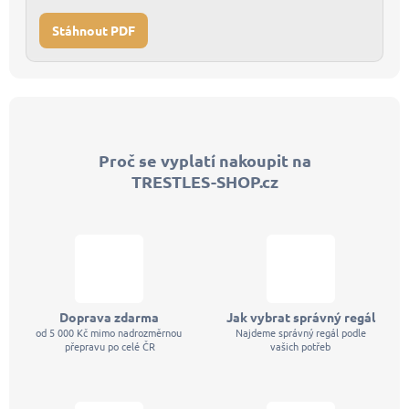
Stáhnout PDF
Z
á
p
Proč se vyplatí nakoupit na
a
TRESTLES-SHOP.cz
t
í
Doprava zdarma
Jak vybrat správný regál
od 5 000 Kč mimo nadrozměrnou
Najdeme správný regál podle
přepravu po celé ČR
vašich potřeb