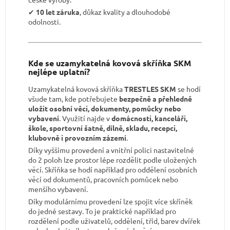
✔︎
10 let záruka
, důkaz kvality a dlouhodobé
odolnosti.
Kde se uzamykatelná kovová skříňka SKM
nejlépe uplatní?
Uzamykatelná kovová skříňka
TRESTLES SKM
se hodí
všude tam, kde potřebujete
bezpečně a přehledně
uložit osobní věci, dokumenty, pomůcky nebo
vybavení
. Využití najde v
domácnosti, kanceláři,
škole, sportovní šatně, dílně, skladu, recepci,
klubovně i provozním zázemí
.
Díky vyššímu provedení a vnitřní polici nastavitelné
do 2 poloh lze prostor lépe rozdělit podle uložených
věcí. Skříňka se hodí například pro oddělení osobních
věcí od dokumentů, pracovních pomůcek nebo
menšího vybavení.
Díky modulárnímu provedení lze spojit více skříněk
do jedné sestavy. To je praktické například pro
rozdělení podle uživatelů, oddělení, tříd, barev dvířek