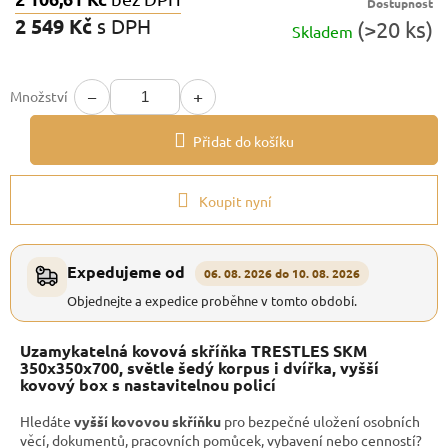
Dostupnost
2 549 Kč
s DPH
(>20 ks)
Skladem
Měrná
cena:
−
+
Množství
Přidat do košíku
Koupit nyní
Expedujeme od
06. 08. 2026 do 10. 08. 2026
Objednejte a expedice proběhne v tomto období.
Uzamykatelná kovová skříňka TRESTLES SKM
350x350x700, světle šedý korpus i dvířka, vyšší
kovový box s nastavitelnou policí
Hledáte
vyšší kovovou skříňku
pro bezpečné uložení osobních
věcí, dokumentů, pracovních pomůcek, vybavení nebo cenností?