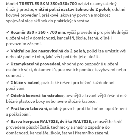
Model
TRESTLES SKM 350x350x700
nabízí uzamykatelný
úložný prostor,
vnitřní polici nastavitelnou do 2 poloh
, odolné
kovové provedení, práškově lakovaný povrch a možnost
spojování více skříněk do praktických sestav.
✔︎
Rozměr 350 × 350 × 700 mm
, vyšší provedení pro přehlednější
uložení věcí v domácnosti, kanceláři, škole, šatně, dílně i
provozním zázemí.
✔︎
Vnitřní police nastavitelná do 2 poloh
, polici lze umístit výš
nebo níž podle toho, jaké věci potřebujete uložit.
✔︎
Uzamykatelné provedení
, vhodné pro bezpečné uložení
osobních věcí, dokumentů, pracovních pomůcek, vybavení nebo
cenností.
✔︎
2 klíče v balení
, praktické řešení pro běžné každodenní
používání.
✔︎
Odolná kovová konstrukce
, pevnější a trvanlivější řešení než
běžné plastové boxy nebo levné úložné krabice.
✔︎
Práškové lakování
, odolný povrch proti běžnému opotřebení
a poškrábání.
✔︎
Barva korpusu RAL7035, dvířka RAL7035
, celosvětle šedé
provedení působí čistě, technicky a snadno zapadne do
domácnosti, kanceláře, školy, šatny i firemního zázemí.