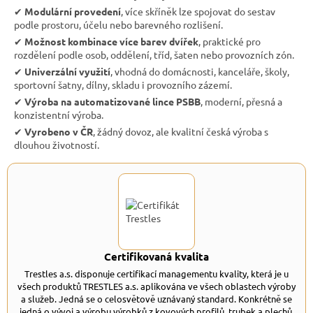
✔︎
Modulární provedení
, více skříněk lze spojovat do sestav
podle prostoru, účelu nebo barevného rozlišení.
✔︎
Možnost kombinace více barev dvířek
, praktické pro
rozdělení podle osob, oddělení, tříd, šaten nebo provozních zón.
✔︎
Univerzální využití
, vhodná do domácnosti, kanceláře, školy,
sportovní šatny, dílny, skladu i provozního zázemí.
✔︎
Výroba na automatizované lince PSBB
, moderní, přesná a
konzistentní výroba.
✔︎
Vyrobeno v ČR
, žádný dovoz, ale kvalitní česká výroba s
dlouhou životností.
Certifikovaná kvalita
Trestles a.s. disponuje certifikací managementu kvality, která je u
všech produktů TRESTLES a.s. aplikována ve všech oblastech výroby
a služeb. Jedná se o celosvětově uznávaný standard. Konkrétně se
jedná o vývoj a výrobu výrobků z kovových profilů, trubek a plechů,