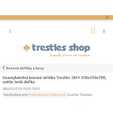
Přejít
na
obsah
NÁKUP
KOŠÍK
Kovové skříňky a boxy
Uzamykatelná kovová skříňka Trestles SKM 350x350x700,
světle šedá dvířka
SKM353570-7035-7035
Průměrné
Neohodnoceno
Podrobnosti hodnocení
Značka:
Trestles
hodnocení
produktu
je