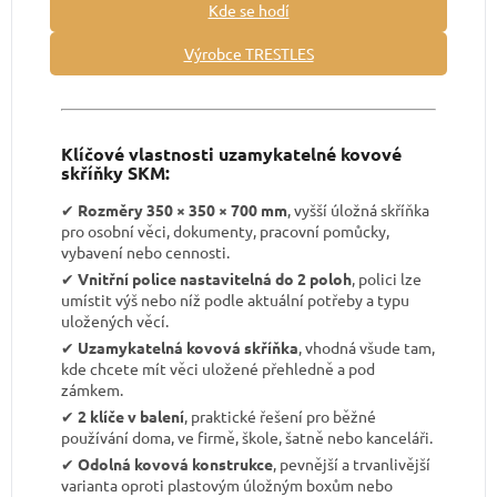
Kde se hodí
Výrobce TRESTLES
Klíčové vlastnosti uzamykatelné kovové
skříňky SKM:
✔︎
Rozměry 350 × 350 × 700 mm
, vyšší úložná skříňka
pro osobní věci, dokumenty, pracovní pomůcky,
vybavení nebo cennosti.
✔︎
Vnitřní police nastavitelná do 2 poloh
, polici lze
umístit výš nebo níž podle aktuální potřeby a typu
uložených věcí.
✔︎
Uzamykatelná kovová skříňka
, vhodná všude tam,
kde chcete mít věci uložené přehledně a pod
zámkem.
✔︎
2 klíče v balení
, praktické řešení pro běžné
používání doma, ve firmě, škole, šatně nebo kanceláři.
✔︎
Odolná kovová konstrukce
, pevnější a trvanlivější
varianta oproti plastovým úložným boxům nebo