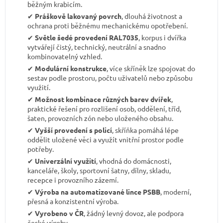
běžným krabicím.
✔︎
Práškově lakovaný povrch
, dlouhá životnost a
ochrana proti běžnému mechanickému opotřebení.
✔︎
Světle šedé provedení RAL7035
, korpus i dvířka
vytvářejí čistý, technický, neutrální a snadno
kombinovatelný vzhled.
✔︎
Modulární konstrukce
, více skříněk lze spojovat do
sestav podle prostoru, počtu uživatelů nebo způsobu
využití.
✔︎
Možnost kombinace různých barev dvířek
,
praktické řešení pro rozlišení osob, oddělení, tříd,
šaten, provozních zón nebo uloženého obsahu.
✔︎
Vyšší provedení s policí
, skříňka pomáhá lépe
oddělit uložené věci a využít vnitřní prostor podle
potřeby.
✔︎
Univerzální využití
, vhodná do domácnosti,
kanceláře, školy, sportovní šatny, dílny, skladu,
recepce i provozního zázemí.
✔︎
Výroba na automatizované lince PSBB
, moderní,
přesná a konzistentní výroba.
✔︎
Vyrobeno v ČR
, žádný levný dovoz, ale podpora
české výroby.