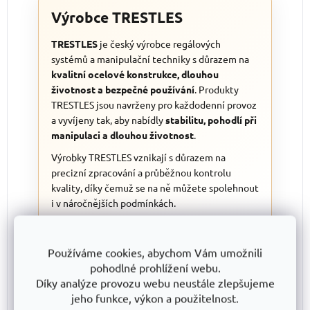
Výrobce TRESTLES
TRESTLES
je český výrobce regálových
systémů a manipulační techniky s důrazem na
kvalitní ocelové konstrukce, dlouhou
životnost a bezpečné používání
. Produkty
TRESTLES jsou navrženy pro každodenní provoz
a vyvíjeny tak, aby nabídly
stabilitu, pohodlí při
manipulaci a dlouhou životnost
.
Výrobky TRESTLES vznikají s důrazem na
precizní zpracování a průběžnou kontrolu
kvality, díky čemuž se na ně můžete spolehnout
i v náročnějších podmínkách.
Používáme cookies, abychom Vám umožnili
Nakupujete pro firmu nebo
pohodlné prohlížení webu.
potřebujete větší množství?
Díky analýze provozu webu neustále zlepšujeme
jeho funkce, výkon a použitelnost.
Pro větší objednávky vám připravíme