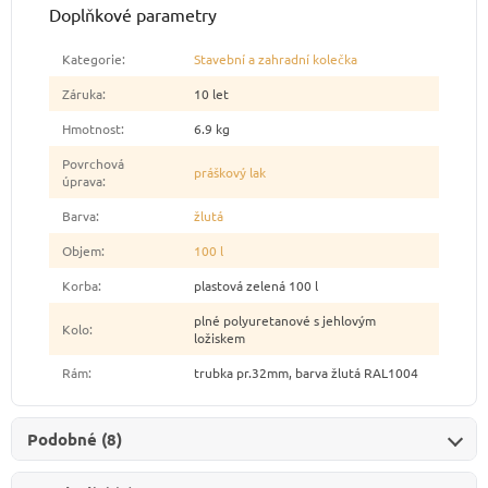
Doplňkové parametry
Kategorie
:
Stavební a zahradní kolečka
Záruka
:
10 let
Hmotnost
:
6.9 kg
Povrchová
práškový lak
úprava
:
Barva
:
žlutá
Objem
:
100 l
Korba
:
plastová zelená 100 l
plné polyuretanové s jehlovým
Kolo
:
ložiskem
Rám
:
trubka pr.32mm, barva žlutá RAL1004
Podobné (8)