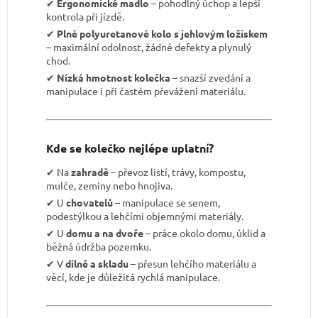
✔︎
Ergonomické madlo
– pohodlný úchop a lepší
kontrola při jízdě.
✔︎
Plné polyuretanové kolo s jehlovým ložiskem
– maximální odolnost, žádné defekty a plynulý
chod.
✔︎
Nízká hmotnost kolečka
– snazší zvedání a
manipulace i při častém převážení materiálu.
Kde se kolečko nejlépe uplatní?
✔︎ Na
zahradě
– převoz listí, trávy, kompostu,
mulče, zeminy nebo hnojiva.
✔︎ U
chovatelů
– manipulace se senem,
podestýlkou a lehčími objemnými materiály.
✔︎ U
domu a na dvoře
– práce okolo domu, úklid a
běžná údržba pozemku.
✔︎ V
dílně a skladu
– přesun lehčího materiálu a
věcí, kde je důležitá rychlá manipulace.