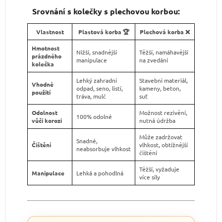
Srovnání s kolečky s plechovou korbou:
Vlastnost
Plastová korba 🏆
Plechová korba ❌
Hmotnost
Nižší, snadnější
Těžší, namáhavější
prázdného
manipulace
na zvedání
kolečka
Lehký zahradní
Stavební materiál,
Vhodné
odpad, seno, listí,
kameny, beton,
použití
tráva, mulč
suť
Odolnost
Možnost rezivění,
100% odolné
vůči korozi
nutná údržba
Může zadržovat
Snadné,
Čištění
vlhkost, obtížnější
neabsorbuje vlhkost
čištění
Těžší, vyžaduje
Manipulace
Lehká a pohodlná
více síly