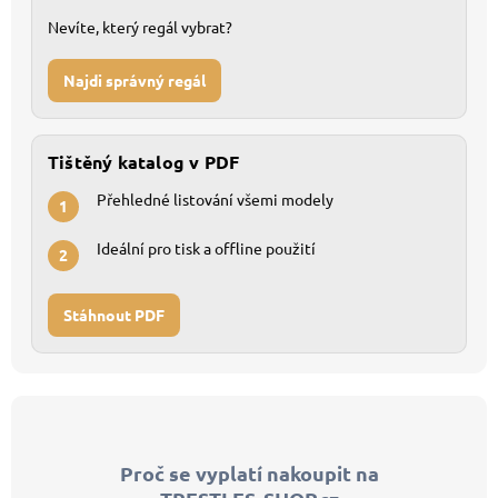
Nevíte, který regál vybrat?
Najdi správný regál
Tištěný katalog v PDF
Přehledné listování všemi modely
1
Ideální pro tisk a offline použití
2
Stáhnout PDF
Z
á
p
Proč se vyplatí nakoupit na
a