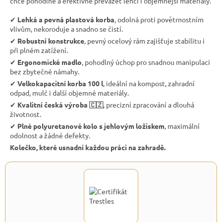
chce pohodlně a efektivně převážet lehčí i objemnější materiály.
✔︎
Lehká a pevná plastová korba
, odolná proti povětrnostním
vlivům, nekoroduje a snadno se čistí.
✔︎
Robustní konstrukce
, pevný ocelový rám zajišťuje stabilitu i
při plném zatížení.
✔︎
Ergonomické madlo
, pohodlný úchop pro snadnou manipulaci
bez zbytečné námahy.
✔︎
Velkokapacitní korba 100 l
, ideální na kompost, zahradní
odpad, mulč i další objemné materiály.
✔︎
Kvalitní česká výroba 🇨🇿
, precizní zpracování a dlouhá
životnost.
✔︎
Plné polyuretanové kolo s jehlovým ložiskem
, maximální
odolnost a žádné defekty.
Kolečko, které usnadní každou práci na zahradě.