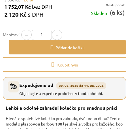
Dostupnost
1 752,07 Kč
bez DPH
(6 ks)
Skladem
2 120 Kč
s DPH
Měrná
cena:
−
+
Množství
Přidat do košíku
Koupit nyní
Expedujeme od
09. 08. 2026 do 11. 08. 2026
Objednejte a expedice proběhne v tomto období.
Lehké a odolné zahradní kolečko pro snadnou práci
Hledáte spolehlivé kolečko pro zahradu, dvůr nebo dílnu? Tento
model s
plastovou korbou 100 l
je skvělá volba pro každého, kdo