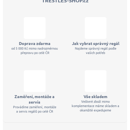
TRESTLES-SHOP.cz
t
í
Doprava zdarma
Jak vybrat správný regál
od 5 000 Kč mimo nadrozměrnou
Najdeme správný regál podle
přepravu po celé ČR
vašich potřeb
Zaměření, montáže a
Vše skladem
Veškeré zboží mimo
servis
komplementace máme skladem a
Provádíme zaměření, montáže
okamžitě expedujeme
a servis regálů po celé ČR