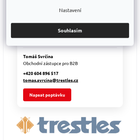
individuální cenovou nabídku
a pomůžeme s
Nastavení
výběrem vhodného řešení. Nabízíme regály
vlastní výroby
TRESTLES
i další vybavení pro
sklady, dílny a provozy od ověřených výrobců.
Souhlasím
Výhodnější podmínky pro větší objednávky
Individuální nabídka podle vašich potřeb
Tomáš Svrčina
Obchodní zástupce pro B2B
+420 604 896 517
tomas.svrcina@trestles.cz
Napsat poptávku