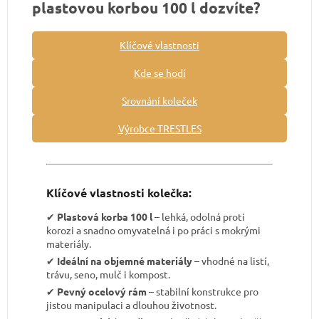
plastovou korbou 100 l dozvíte?
Klíčové vlastnosti
Kde se hodí
Srovnání koleček
Výrobce TRESTLES
Klíčové vlastnosti kolečka:
✔︎
Plastová korba 100 l
– lehká, odolná proti
korozi a snadno omyvatelná i po práci s mokrými
materiály.
✔︎
Ideální na objemné materiály
– vhodné na listí,
trávu, seno, mulč i kompost.
✔︎
Pevný ocelový rám
– stabilní konstrukce pro
jistou manipulaci a dlouhou životnost.