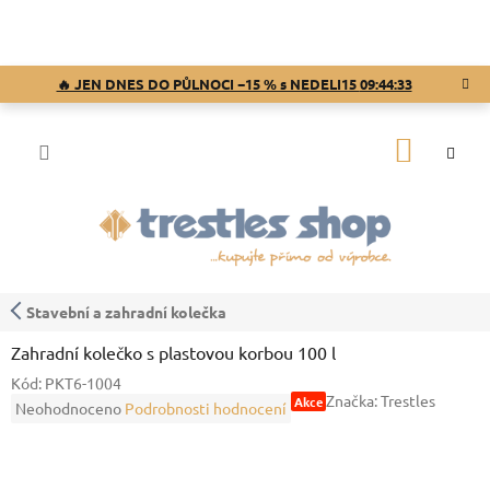
Přejít
na
obsah
🔥 JEN DNES DO PŮLNOCI −15 % s NEDELI15
09:44:33
NÁKUP
KOŠÍK
Stavební a zahradní kolečka
Zahradní kolečko s plastovou korbou 100 l
Kód:
PKT6-1004
Značka:
Trestles
Akce
Průměrné
Neohodnoceno
Podrobnosti hodnocení
hodnocení
produktu
je
0,0