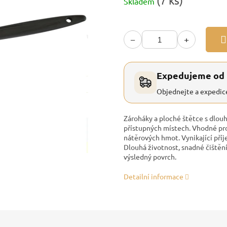
(7 ks)
Skladem
cena:
−
+
Expedujeme od
Objednejte a expedic
Zároháky a ploché štětce s dlou
přístupných místech. Vhodné pr
nátěrových hmot. Vynikající pří
Dlouhá životnost, snadné čištění
výsledný povrch.
Detailní informace