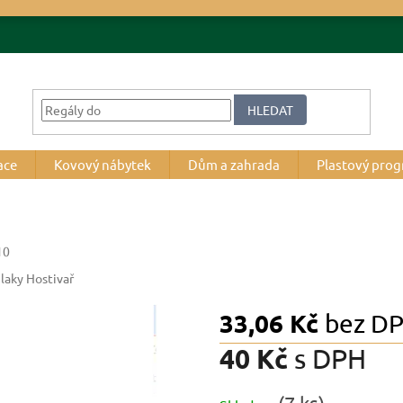
HLEDAT
ace
Kovový nábytek
Dům a zahrada
Plastový pro
10
 laky Hostivař
33,06 Kč
bez D
40 Kč
s DPH
Měrná