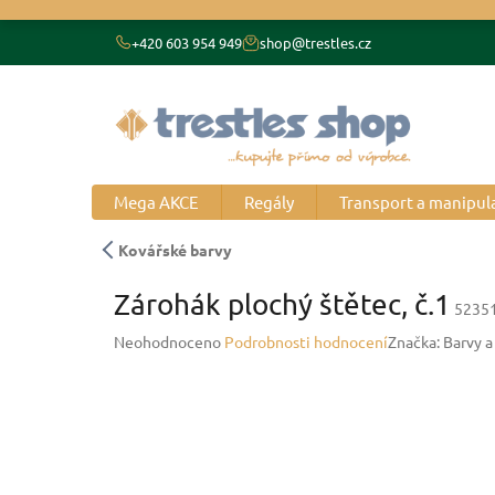
Přejít
na
+420 603 954 949
shop@trestles.cz
obsah
Mega AKCE
Regály
Transport a manipul
Kovářské barvy
Zárohák plochý štětec, č.1
5235
Průměrné
Neohodnoceno
Podrobnosti hodnocení
Značka:
Barvy a
hodnocení
produktu
je
0,0
z
5
hvězdiček.