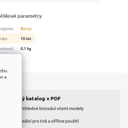
lňkové parametry
tegorie
:
Barvy
ruka
:
10 let
otnost
:
0.1 kg
ebu.
on a
Tištěný katalog v PDF
Přehledné listování všemi modely
1
Ideální pro tisk a offline použití
2