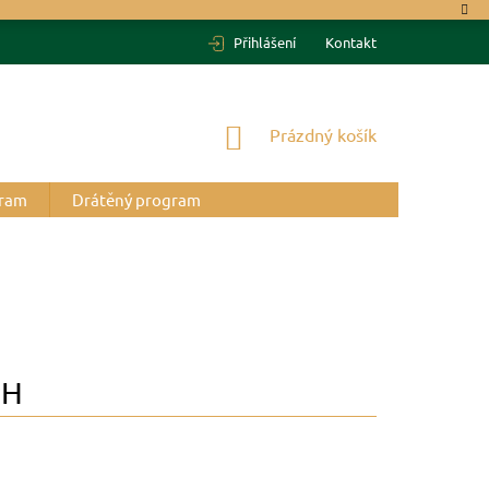
Přihlášení
Kontakt
NÁKUPNÍ
Prázdný košík
KOŠÍK
gram
Drátěný program
PH