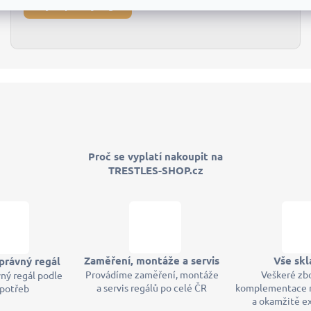
Najdi správný regál
Proč se vyplatí nakoupit na
TRESTLES-SHOP.cz
Zaměření, montáže a servis
Vše sk
právný regál
Provádíme zaměření, montáže
Veškeré zb
ný regál podle
a servis regálů po celé ČR
komplementace 
 potřeb
a okamžitě 