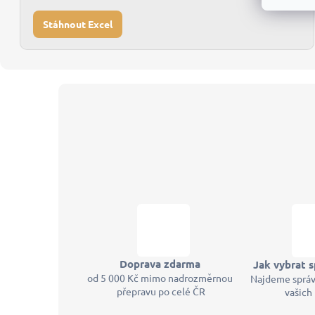
Stáhnout Excel
Z
á
p
a
t
í
Doprava zdarma
Jak vybrat s
od 5 000 Kč mimo nadrozměrnou
Najdeme správ
přepravu po celé ČR
vašich