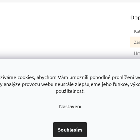
Dop
Ka
Zá
Hm
žíváme cookies, abychom Vám umožnili pohodlné prohlížení w
y analýze provozu webu neustále zlepšujeme jeho funkce, výk
Všechny modely přehledně v katalogu
použitelnost.
Nastavení
Konfigurátor regálů
Nevíte, který regál vybrat?
Souhlasím