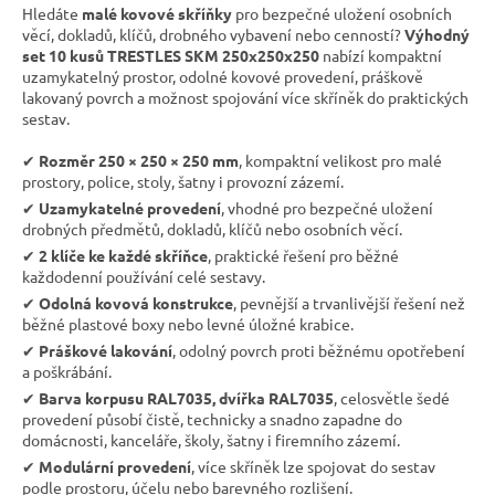
Hledáte
malé kovové skříňky
pro bezpečné uložení osobních
věcí, dokladů, klíčů, drobného vybavení nebo cenností?
Výhodný
set 10 kusů TRESTLES SKM 250x250x250
nabízí kompaktní
uzamykatelný prostor, odolné kovové provedení, práškově
lakovaný povrch a možnost spojování více skříněk do praktických
sestav.
✔︎
Rozměr 250 × 250 × 250 mm
, kompaktní velikost pro malé
prostory, police, stoly, šatny i provozní zázemí.
✔︎
Uzamykatelné provedení
, vhodné pro bezpečné uložení
drobných předmětů, dokladů, klíčů nebo osobních věcí.
✔︎
2 klíče ke každé skříňce
, praktické řešení pro běžné
každodenní používání celé sestavy.
✔︎
Odolná kovová konstrukce
, pevnější a trvanlivější řešení než
běžné plastové boxy nebo levné úložné krabice.
✔︎
Práškové lakování
, odolný povrch proti běžnému opotřebení
a poškrábání.
✔︎
Barva korpusu RAL7035, dvířka RAL7035
, celosvětle šedé
provedení působí čistě, technicky a snadno zapadne do
domácnosti, kanceláře, školy, šatny i firemního zázemí.
✔︎
Modulární provedení
, více skříněk lze spojovat do sestav
podle prostoru, účelu nebo barevného rozlišení.