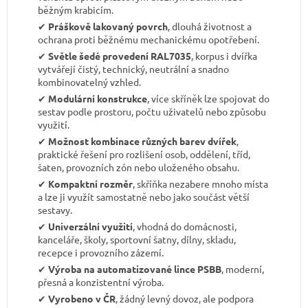
běžným krabicím.
✔︎
Práškově lakovaný povrch
, dlouhá životnost a
ochrana proti běžnému mechanickému opotřebení.
✔︎
Světle šedé provedení RAL7035
, korpus i dvířka
vytvářejí čistý, technický, neutrální a snadno
kombinovatelný vzhled.
✔︎
Modulární konstrukce
, více skříněk lze spojovat do
sestav podle prostoru, počtu uživatelů nebo způsobu
využití.
✔︎
Možnost kombinace různých barev dvířek
,
praktické řešení pro rozlišení osob, oddělení, tříd,
šaten, provozních zón nebo uloženého obsahu.
✔︎
Kompaktní rozměr
, skříňka nezabere mnoho místa
a lze ji využít samostatně nebo jako součást větší
sestavy.
✔︎
Univerzální využití
, vhodná do domácnosti,
kanceláře, školy, sportovní šatny, dílny, skladu,
recepce i provozního zázemí.
✔︎
Výroba na automatizované lince PSBB
, moderní,
přesná a konzistentní výroba.
✔︎
Vyrobeno v ČR
, žádný levný dovoz, ale podpora