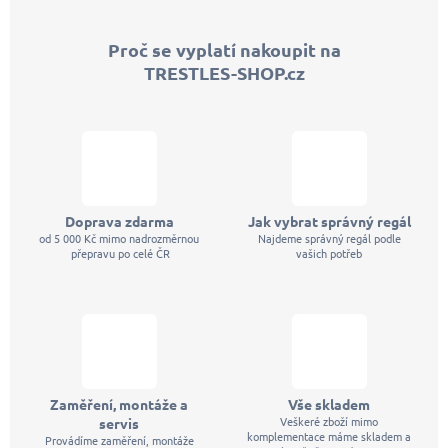
á
p
Proč se vyplatí nakoupit na
a
TRESTLES-SHOP.cz
t
í
Doprava zdarma
Jak vybrat správný regál
od 5 000 Kč mimo nadrozměrnou
Najdeme správný regál podle
přepravu po celé ČR
vašich potřeb
Zaměření, montáže a
Vše skladem
Veškeré zboží mimo
servis
komplementace máme skladem a
Provádíme zaměření, montáže