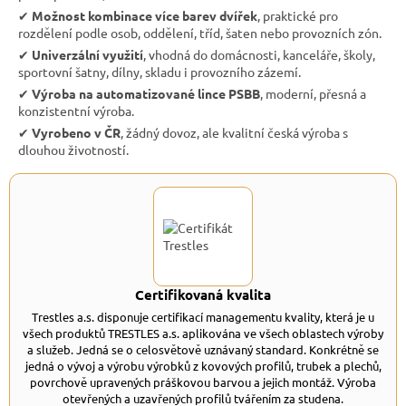
✔︎
Možnost kombinace více barev dvířek
, praktické pro
rozdělení podle osob, oddělení, tříd, šaten nebo provozních zón.
✔︎
Univerzální využití
, vhodná do domácnosti, kanceláře, školy,
sportovní šatny, dílny, skladu i provozního zázemí.
✔︎
Výroba na automatizované lince PSBB
, moderní, přesná a
konzistentní výroba.
✔︎
Vyrobeno v ČR
, žádný dovoz, ale kvalitní česká výroba s
dlouhou životností.
Certifikovaná kvalita
Trestles a.s. disponuje certifikací managementu kvality, která je u
všech produktů TRESTLES a.s. aplikována ve všech oblastech výroby
a služeb. Jedná se o celosvětově uznávaný standard. Konkrétně se
jedná o vývoj a výrobu výrobků z kovových profilů, trubek a plechů,
povrchově upravených práškovou barvou a jejich montáž. Výroba
otevřených a uzavřených profilů tvářením za studena.