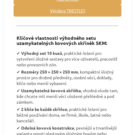
Výrobce TRESTLES
Klíčové vlastnosti výhodného setu
uzamykatelných kovových skříněk SKM:
✔︎
Výhodný set 10 kusů
, praktické řešení pro
vytvoření úložné sestavy pro více uživatelů, pracovišť
nebo provozních zón.
✔︎
Rozměry 250 × 250 × 250 mm
, kompaktní úložný
prostor pro drobné předměty, osobní věci, doklady,
klíče nebo menší vybavení.
✔︎
Uzamykatelná kovová skříňka
, vhodná všude tam,
kde chcete mít menší věci uložené přehledně a pod
zámkem.
✔︎
2 klíče ke každé skříňce
, praktické řešení pro
běžné používání doma, ve firmě, škole, šatně nebo
kanceláři.
✔︎
Odolná kovová konstrukce
, pevnější a trvanlivější
varianta oproti plastovým úložným boxům nebo