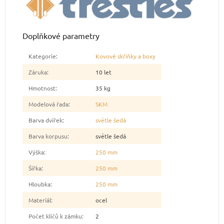
Doplňkové parametry
Kategorie
:
Kovové skříňky a boxy
Záruka
:
10 let
Hmotnost
:
35 kg
Modelová řada
:
SKM
Barva dvířek
:
světle šedá
Barva korpusu
:
světle šedá
Výška
:
250 mm
Šířka
:
250 mm
Hloubka
:
250 mm
Materiál
:
ocel
Počet klíčů k zámku
:
2