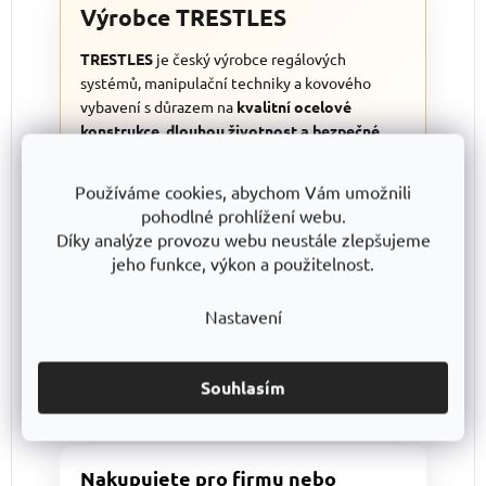
Výrobce TRESTLES
TRESTLES
je český výrobce regálových
systémů, manipulační techniky a kovového
vybavení s důrazem na
kvalitní ocelové
konstrukce, dlouhou životnost a bezpečné
používání
. Kovové skříňky SKM vyrábíme na
nové automatizované lince
PSBB
, která
Používáme cookies, abychom Vám umožnili
pomáhá udržet vysokou přesnost, čisté
pohodlné prohlížení webu.
zpracování a konzistentní kvalitu výroby.
Díky analýze provozu webu neustále zlepšujeme
Výrobky TRESTLES jsou zhotovovány s
jeho funkce, výkon a použitelnost.
maximálním důrazem na precizní zpracování a
průběžnou kontrolu kvality, díky čemuž se na
Nastavení
svou skříňku můžete spolehnout při
každodenním používání doma, ve škole, ve
firmě i v provozu.
Souhlasím
Nakupujete pro firmu nebo