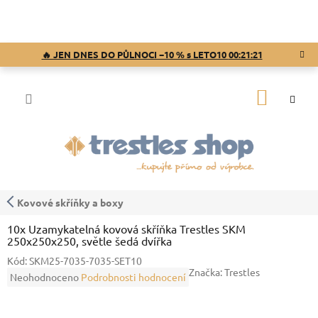
Přejít
na
obsah
🔥 JEN DNES DO PŮLNOCI −10 % s LETO10
00:21:21
NÁKUP
KOŠÍK
Kovové skříňky a boxy
10x Uzamykatelná kovová skříňka Trestles SKM
250x250x250, světle šedá dvířka
Kód:
SKM25-7035-7035-SET10
Značka:
Trestles
Průměrné
Neohodnoceno
Podrobnosti hodnocení
hodnocení
produktu
je