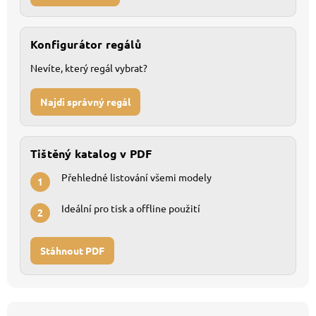
Konfigurátor regálů
Nevíte, který regál vybrat?
Najdi správný regál
Tištěný katalog v PDF
Přehledné listování všemi modely
1
Ideální pro tisk a offline použití
2
Stáhnout PDF
Z