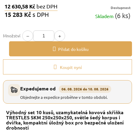
12 630,58 Kč
bez DPH
Dostupnost
15 283 Kč
s DPH
(6 ks)
Skladem
Měrná
cena:
−
+
Množství
Přidat do košíku
Koupit nyní
Expedujeme od
06. 08. 2026 do 10. 08. 2026
Objednejte a expedice proběhne v tomto období.
Výhodný set 10 kusů, uzamykatelná kovová skříňka
TRESTLES SKM 250x250x250, světle šedý korpus i
dvířka, kompaktní úložný box pro bezpečné uložení
drobností