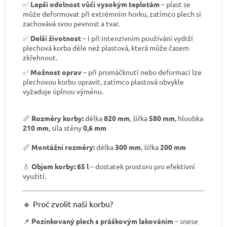
✅
Lepší odolnost vůči vysokým teplotám
– plast se
může deformovat při extrémním horku, zatímco plech si
zachovává svou pevnost a tvar.
✅
Delší životnost
– i při intenzivním používání vydrží
plechová korba déle než plastová, která může časem
zkřehnout.
✅
Možnost oprav
– při promáčknutí nebo deformaci lze
plechovou korbu opravit, zatímco plastová obvykle
vyžaduje úplnou výměnu.
📏
Rozměry korby:
délka
820 mm
, šířka
580 mm
, hloubka
210 mm
, síla stěny
0,6 mm
📏
Montážní rozměry:
délka
300 mm
, šířka
200 mm
💧
Objem korby:
65 l
– dostatek prostoru pro efektivní
využití.
🔹 Proč zvolit naši korbu?
📌
Pozinkovaný plech s práškovým lakováním
– snese