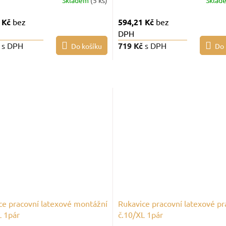
Skladem
(5 ks)
Sklad
 Kč
bez
594,21 Kč
bez
DPH
č
s DPH
719 Kč
s DPH
Do košíku
Do 
ce pracovní latexové montážní
Rukavice pracovní latexové pr
L 1pár
č.10/XL 1pár