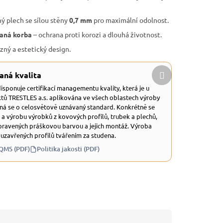
ý plech se sílou stěny
0,7 mm
pro maximální odolnost.
aná korba
– ochrana proti korozi a dlouhá životnost.
zný a estetický design.
Další
aná kvalita
produkt
 disponuje certifikací managementu kvality, která je u
tů TRESTLES a.s. aplikována ve všech oblastech výroby
dná se o celosvětově uznávaný standard. Konkrétně se
 a výrobu výrobků z kovových profilů, trubek a plechů,
ravených práškovou barvou a jejich montáž. Výroba
 uzavřených profilů tvářením za studena.
 QMS (PDF)
Politika jakosti (PDF)