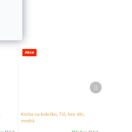
Akce
Další
produkt
,
Korba na kolečko, 72l, bez děr,
modrá