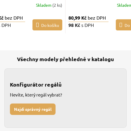
Skladem
(2 ks)
Sklade
Kč
bez DPH
80,99 Kč
bez DPH
s DPH
98 Kč
s DPH
Do košíku
Do 
Všechny modely přehledně v katalogu
Konfigurátor regálů
Nevíte, který regál vybrat?
Najdi správný regál