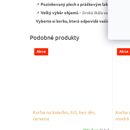
📌
Pozinkovaný plech s práškovým lakováním
– sn
📌
Velký výběr objemů
– široká škála variant pro rů
Vyberte si korbu, která odpovídá vašim potřebám
Podobné produkty
Akce
Akce
Korba na kolečko, 62l, bez děr,
Korba n
červená
modrá