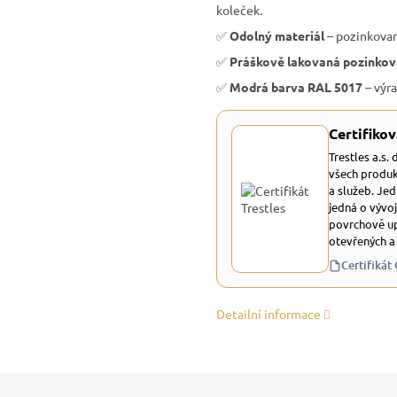
koleček.
✅
Odolný materiál
– pozinkovan
✅
Práškově lakovaná pozinkov
✅
Modrá barva RAL 5017
– výra
Certifikov
Trestles a.s.
všech produk
a služeb. Je
jedná o vývoj
povrchově up
otevřených a
Certifikát
Detailní informace