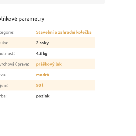
lňkové parametry
tegorie
:
Stavební a zahradní kolečka
ruka
:
2 roky
otnost
:
4.5 kg
vrchová úprava
:
práškový lak
rva
:
modrá
jem
:
90 l
rba
:
pozink