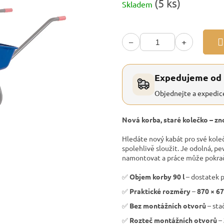
(5 ks)
Skladem
cena:
−
+
Expedujeme od
Objednejte a expedic
Nová korba, staré kolečko – zno
Hledáte nový kabát pro své koleč
spolehlivě sloužit. Je odolná, pev
namontovat a práce může pokra
✅
Objem korby 90 l
– dostatek p
✅
Praktické rozměry
–
870 × 6
✅
Bez montážních otvorů
– sta
✅
Rozteč montážních otvorů
–