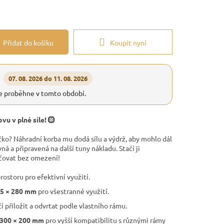
Přidat do košíku
Koupit nyní
07. 08. 2026 do 11. 08. 2026
e proběhne v tomto období.
vu v plné síle!
🛞
ko? Náhradní korba mu dodá sílu a výdrž, aby mohlo dál
ná a připravená na další tuny nákladu. Stačí ji
čovat bez omezení!
rostoru pro efektivní využití.
75 × 280 mm
pro všestranné využití.
čí přiložit a odvrtat podle vlastního rámu.
300 × 200 mm
pro vyšší kompatibilitu s různými rámy