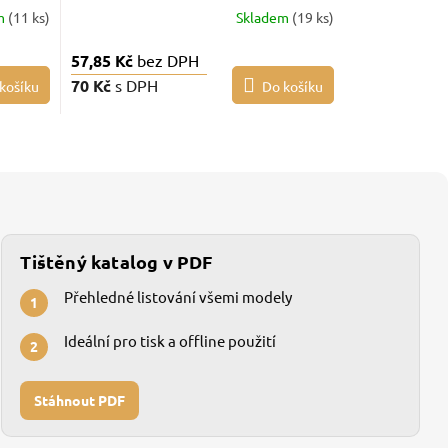
m
(11 ks)
Skladem
(19 ks)
57,85 Kč
bez DPH
70 Kč
s DPH
košíku
Do košíku
Tištěný katalog v PDF
Přehledné listování všemi modely
1
Ideální pro tisk a offline použití
2
Stáhnout PDF