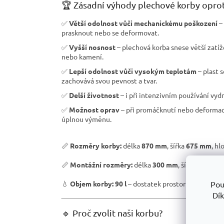
🏆 Zásadní výhody plechové korby oprot
✅
Větší odolnost vůči mechanickému poškození
– 
prasknout nebo se deformovat.
✅
Vyšší nosnost
– plechová korba snese větší zatíže
nebo kamení.
✅
Lepší odolnost vůči vysokým teplotám
– plast 
zachovává svou pevnost a tvar.
✅
Delší životnost
– i při intenzivním používání vyd
✅
Možnost oprav
– při promáčknutí nebo deformaci
úplnou výměnu.
📏
Rozměry korby:
délka
870 mm
, šířka
675 mm
, h
📏
Montážní rozměry:
délka
300 mm
, šířka
200 mm
Pou
💧
Objem korby:
90 l
– dostatek prostoru pro efektiv
Dík
🔹 Proč zvolit naši korbu?