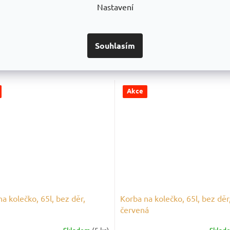
Nastavení
ese větší zatížení, dlouhá životnost.
zné potřeby a použití.
!
🚀
Souhlasím
Akce
a kolečko, 65l, bez děr,
Korba na kolečko, 65l, bez děr
červená