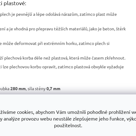
i plastové:
plech je pevnější a lépe odolává nárazům, zatímco plast může
ní a je vhodná pro přepravu těžších materiálů, jako je beton, štěrk
se může deformovat při extrémním horku, zatímco plech si
rží plechová korba déle než plastová, která může časem zkřehnout.
 lze plechovou korbu opravit, zatímco plastová obvykle vyžaduje
loubka
280 mm
, síla stěny
0,7 mm
žíváme cookies, abychom Vám umožnili pohodlné prohlížení w
ní využití.
y analýze provozu webu neustále zlepšujeme jeho funkce, výk
použitelnost.