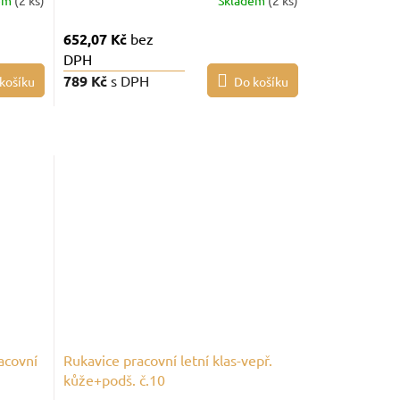
em
(2 ks)
Skladem
(2 ks)
652,07 Kč
bez
DPH
789 Kč
s DPH
košíku
Do košíku
acovní
Rukavice pracovní letní klas-vepř.
kůže+podš. č.10