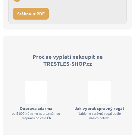
Stáhnout PDF
Z
á
p
Proč se vyplatí nakoupit na
a
TRESTLES-SHOP.cz
t
í
Doprava zdarma
Jak vybrat správný regál
od 5 000 Kč mimo nadrozměrnou
Najdeme správný regál podle
přepravu po celé ČR
vašich potřeb