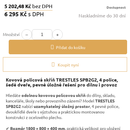
5 202,48 Kč
bez DPH
Dostupnost
6 295 Kč
s DPH
Naskladníme do 30 dní
Měrná
cena:
−
+
Množství
Přidat do košíku
Koupit nyní
Kovová policová skříň TRESTLES SPB2G2, 4 police,
šedé dveře, pevné úložné řešení pro dílnu i provoz
Hledáte
odolnou kovovou policovou skříň
do dílny, skladu,
kanceláře, školy nebo provozního zázemí? Model
TRESTLES
SPB2G2
nabízí
uzamykatelný úložný prostor
, 4 pevné police,
dvoukřídlé dveře s výztuhou a praktickou montovanou
konstrukci z ocelového plechu.
✔︎
Rozměr 1800 × 800 × 400 mm
, praktická velikost pro uložení