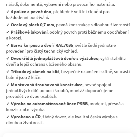
nářadí, dokumentů, vybavení nebo provozního materiálu.
✔︎
4 police a pevné dno
, přehledné vnitřní členění pro
každodenní používání.
✔︎
Ocelový plech 0,7 mm
, pevná konstrukce s dlouhou životností.
✔︎
Práškové lakování
, odolný povrch proti běžnému opotřebení
a korozi.
✔︎
Barva korpusu a dveří RAL7035
, světle šedé jednotné
provedení pro čistý technický vzhled.
✔︎
Dvoukřídlé jednoplášťové dveře s výztuhou
, vyšší stabilita
dveří a lepší ochrana uloženého obsahu.
✔︎
Tříbodový zámek na klíč
, bezpečné uzamčení skříně, součástí
balení jsou 2 klíče.
✔︎
Montovaná šroubovaná konstrukce
, pevné spojení
jednotlivých dílů pomocí šroubů, montáž doporučujeme
provádět ve dvou osobách.
✔︎
Výroba na automatizované lince PSBB
, moderní, přesná a
konzistentní výroba.
✔︎
Vyrobeno v ČR
, žádný dovoz, ale kvalitní česká výroba s
dlouhou životností.