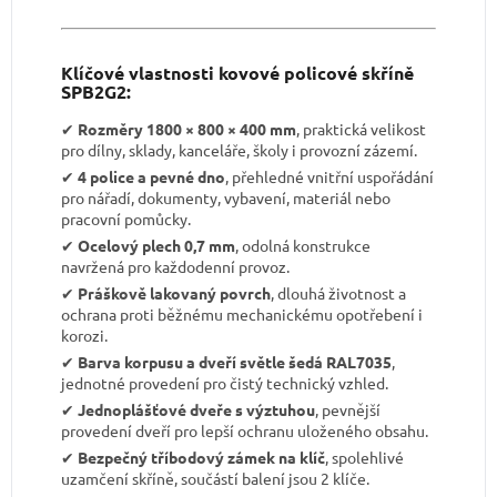
Klíčové vlastnosti kovové policové skříně
SPB2G2:
✔︎
Rozměry 1800 × 800 × 400 mm
, praktická velikost
pro dílny, sklady, kanceláře, školy i provozní zázemí.
✔︎
4 police a pevné dno
, přehledné vnitřní uspořádání
pro nářadí, dokumenty, vybavení, materiál nebo
pracovní pomůcky.
✔︎
Ocelový plech 0,7 mm
, odolná konstrukce
navržená pro každodenní provoz.
✔︎
Práškově lakovaný povrch
, dlouhá životnost a
ochrana proti běžnému mechanickému opotřebení i
korozi.
✔︎
Barva korpusu a dveří světle šedá RAL7035
,
jednotné provedení pro čistý technický vzhled.
✔︎
Jednoplášťové dveře s výztuhou
, pevnější
provedení dveří pro lepší ochranu uloženého obsahu.
✔︎
Bezpečný tříbodový zámek na klíč
, spolehlivé
uzamčení skříně, součástí balení jsou 2 klíče.