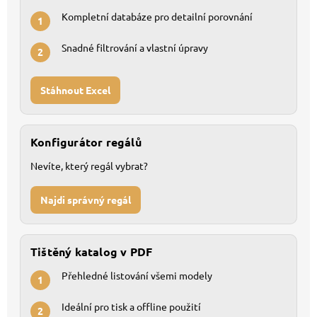
Kompletní databáze pro detailní porovnání
1
Snadné filtrování a vlastní úpravy
2
Stáhnout Excel
Konfigurátor regálů
Nevíte, který regál vybrat?
Najdi správný regál
Tištěný katalog v PDF
Přehledné listování všemi modely
1
Ideální pro tisk a offline použití
2