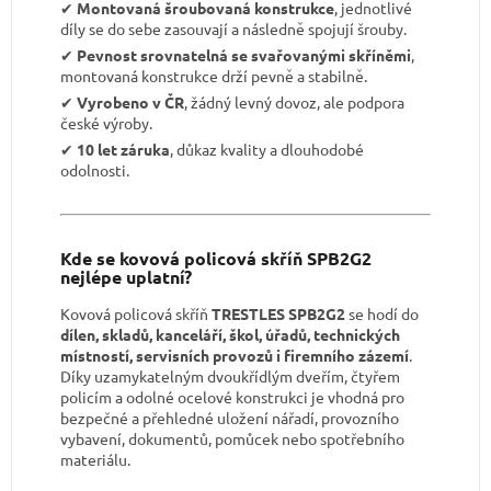
✔︎
Montovaná šroubovaná konstrukce
, jednotlivé
díly se do sebe zasouvají a následně spojují šrouby.
✔︎
Pevnost srovnatelná se svařovanými skříněmi
,
montovaná konstrukce drží pevně a stabilně.
✔︎
Vyrobeno v ČR
, žádný levný dovoz, ale podpora
české výroby.
✔︎
10 let záruka
, důkaz kvality a dlouhodobé
odolnosti.
Kde se kovová policová skříň SPB2G2
nejlépe uplatní?
Kovová policová skříň
TRESTLES SPB2G2
se hodí do
dílen, skladů, kanceláří, škol, úřadů, technických
místností, servisních provozů i firemního zázemí
.
Díky uzamykatelným dvoukřídlým dveřím, čtyřem
policím a odolné ocelové konstrukci je vhodná pro
bezpečné a přehledné uložení nářadí, provozního
vybavení, dokumentů, pomůcek nebo spotřebního
materiálu.