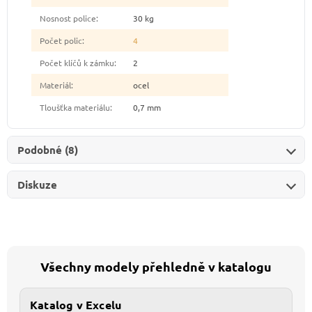
Nosnost police
:
30 kg
Počet polic
:
4
Počet klíčů k zámku
:
2
Materiál
:
ocel
Tloušťka materiálu
:
0,7 mm
Podobné (8)
Diskuze
Všechny modely přehledně v katalogu
Katalog v Excelu