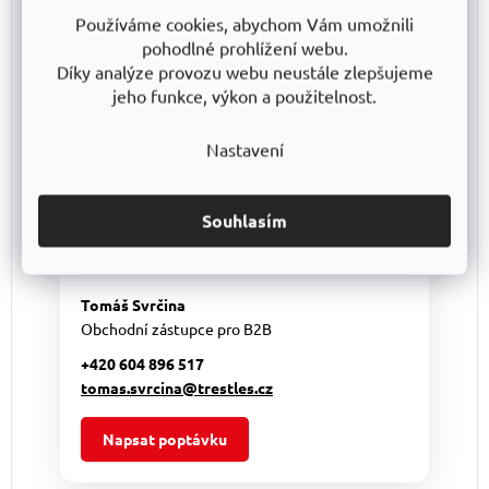
Používáme cookies, abychom Vám umožnili
Nakupujete pro firmu nebo
pohodlné prohlížení webu.
potřebujete větší množství?
Díky analýze provozu webu neustále zlepšujeme
jeho funkce, výkon a použitelnost.
Pro větší objednávky vám připravíme
individuální cenovou nabídku
a pomůžeme s
výběrem vhodného řešení. Nabízíme regály
Nastavení
vlastní výroby
TRESTLES
i další vybavení pro
sklady, dílny a provozy od ověřených výrobců.
Souhlasím
Výhodnější podmínky pro větší objednávky
Individuální nabídka podle vašich potřeb
Tomáš Svrčina
Obchodní zástupce pro B2B
+420 604 896 517
tomas.svrcina@trestles.cz
Napsat poptávku