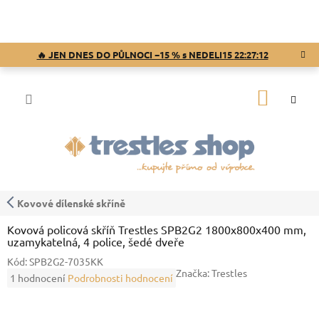
Přejít
na
obsah
🔥 JEN DNES DO PŮLNOCI −15 % s NEDELI15
22:27:11
NÁKUP
KOŠÍK
Kovové dílenské skříně
Kovová policová skříň Trestles SPB2G2 1800x800x400 mm,
uzamykatelná, 4 police, šedé dveře
Kód:
SPB2G2-7035KK
Značka:
Trestles
Průměrné
1 hodnocení
Podrobnosti hodnocení
hodnocení
produktu
je