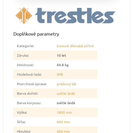
Doplňkové parametry
Kategorie
:
Kovové dílenské skříně
Záruka
:
10 let
Hmotnost
:
44.8 kg
Modelová řada
:
SPB
Povrchová úprava
:
práškový lak
Barva dvířek
:
světle šedá
Barva korpusu
:
světle šedá
Výška
:
1800 mm
Šířka
:
800 mm
Hloubka
:
400 mm