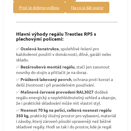
Proč je dobrou volbou
Na co si dát pozor
Hlavní výhody regálu Trestles RP5 s
plechovými policemi:
✅
Ocelová konstrukce
, spolehlivé řešení pro
každodenní použití v domácnosti, dílně, garáži nebo
skladu.
✅
Bezšroubová montáž regálu
, stačí jen zasunout
nosníky do stojin a přitlačit je na doraz.
✅
Práškově lakovaný povrch
, ochrana proti korozi a
delší životnost i při pravidelném používání.
✅
Malinově červené provedení RAL3027
dodává
regálu energický a nepřehlédnutelný vzhled a ukazuje,
že i praktické skladování může mít vlastní styl.
✅
Nosnost 70 kg na polici, celková nosnost regálu
350 kg
, praktický úložný prostor pro vybavení, materiál
i zásoby, který zároveň působí upraveněji než běžné
skladové regály. Hodí se tak i do prostor, kde je regál