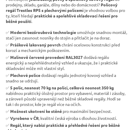
prodejny, skladu, garáže, dílny nebo do domácnosti?
Policový
regál Trestles RP5 s plechovými policemi
je vhodnou volbou pro
ty, kteří hledají
praktické a spolehlivé skladovací řešení pro
běžné použití
.
✅
Moderní bezšroubová technologie
umožňuje snadnou montáž,
stačí jen zasunout nosníky do stojin a přitlačit je na doraz.
✅
Práškově lakovaný povrch
chrání ocelovou konstrukci před
korozí a mechanickým poškozením.
✅
Malinově červené provedení RAL3027
dodává regálu
energický a nepřehlédnutelný vzhled a ukazuje, že i praktické
skladování může mít vlastní styl.
✅
Plechové police
dodávají regálu jednotný kovový vzhled a
snadno se udržují.
✅
5 polic, nosnost 70 kg na polici, celková nosnost 350 kg
nabídnou praktický úložný prostor pro vybavení, materiál i zásoby,
a zároveň působí upraveněji než běžné skladové regály. Hodí se
tak i do prostor, kde je regál více na očích.
✅
Možnost ukotvení ke stěně
pro maximální bezpečnost.
✅
Vyrobeno v ČR
, kvalitní česká výroba s dlouhou životností.
✅
Regál, který nabízí praktické a přehledné řešení pro běžné