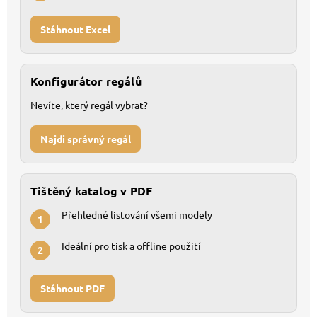
Stáhnout Excel
Konfigurátor regálů
Nevíte, který regál vybrat?
Najdi správný regál
Tištěný katalog v PDF
Přehledné listování všemi modely
1
Ideální pro tisk a offline použití
2
Stáhnout PDF