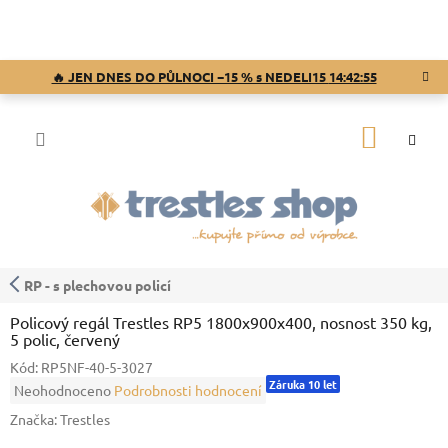
Přejít
na
obsah
🔥 JEN DNES DO PŮLNOCI −15 % s NEDELI15
14:42:54
NÁKUP
KOŠÍK
RP - s plechovou policí
Policový regál Trestles RP5 1800x900x400, nosnost 350 kg,
5 polic, červený
Kód:
RP5NF-40-5-3027
Záruka 10 let
Průměrné
Neohodnoceno
Podrobnosti hodnocení
hodnocení
Značka:
Trestles
produktu
je