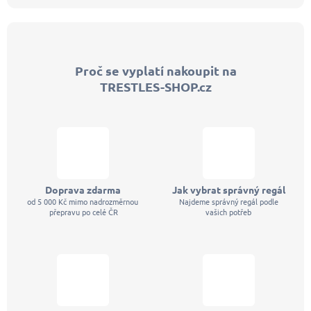
Z
á
p
Proč se vyplatí nakoupit na
a
TRESTLES-SHOP.cz
t
í
Doprava zdarma
Jak vybrat správný regál
od 5 000 Kč mimo nadrozměrnou
Najdeme správný regál podle
přepravu po celé ČR
vašich potřeb