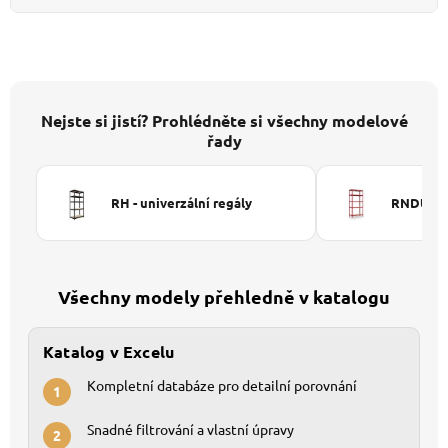
Nejste si jistí? Prohlédněte si všechny modelové
řady
RH - univerzální regály
RNDU-KUI
Všechny modely přehledně v katalogu
Katalog v Excelu
Kompletní databáze pro detailní porovnání
1
Snadné filtrování a vlastní úpravy
2