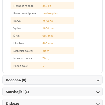
Nosnost regálu
:
350 kg
Povrchová úprava
:
práškový lak
Barva
:
červená
Výška
:
1800 mm
Šířka
:
900 mm
Hloubka
:
400 mm
Materiál police
:
plech
Nosnost police
:
70 kg
Počet polic
:
5
Podobné (8)
Související (4)
Diskuze