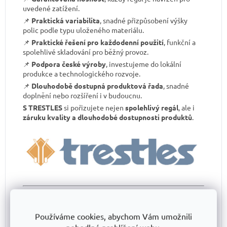
uvedené zatížení.
📌
Praktická variabilita
, snadné přizpůsobení výšky
polic podle typu uloženého materiálu.
📌
Praktické řešení pro každodenní použití
, funkční a
spolehlivé skladování pro běžný provoz.
📌
Podpora české výroby
, investujeme do lokální
produkce a technologického rozvoje.
📌
Dlouhodobě dostupná produktová řada
, snadné
doplnění nebo rozšíření i v budoucnu.
S TRESTLES
si pořizujete nejen
spolehlivý regál
, ale i
záruku kvality a dlouhodobé dostupnosti produktů
.
Důležité tipy pro bezpečné a efektivní
používání:
Používáme cookies, abychom Vám umožnili