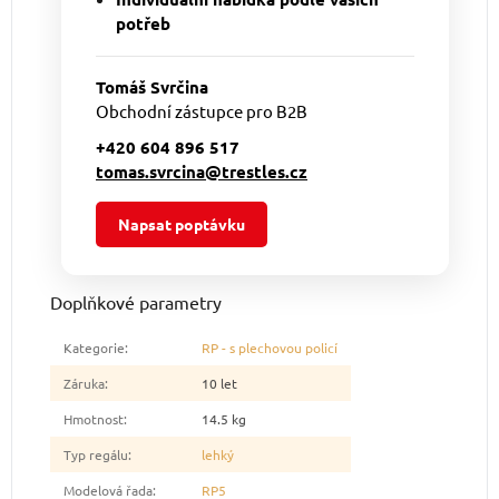
potřeb
Tomáš Svrčina
Obchodní zástupce pro B2B
+420 604 896 517
tomas.svrcina@trestles.cz
Napsat poptávku
Doplňkové parametry
Kategorie
:
RP - s plechovou policí
Záruka
:
10 let
Hmotnost
:
14.5 kg
Typ regálu
:
lehký
Modelová řada
:
RP5