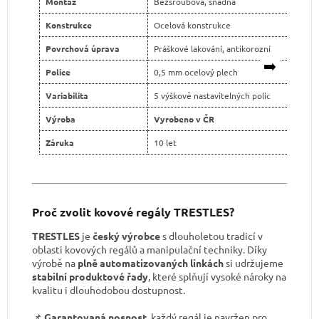
Montáž
Bezšroubová, snadná
Konstrukce
Ocelová konstrukce
Povrchová úprava
Práškové lakování, antikorozní
➡️
Police
0,5 mm ocelový plech
Variabilita
5 výškově nastavitelných polic
Výroba
Vyrobeno v ČR
Záruka
10 let
Proč zvolit kovové regály TRESTLES?
TRESTLES
je
český výrobce
s dlouholetou tradicí v
oblasti kovových regálů a manipulační techniky. Díky
výrobě na
plně automatizovaných linkách
si udržujeme
stabilní produktové řady
, které splňují vysoké nároky na
kvalitu i dlouhodobou dostupnost.
📌
Garantovaná nosnost
, každý regál je navržen pro