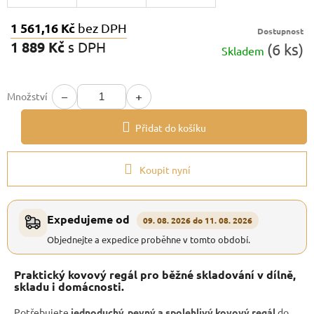
1 561,16 Kč
bez DPH
Dostupnost
1 889 Kč
s DPH
(6 ks)
Skladem
Měrná
cena:
−
+
Množství
Přidat do košíku
Koupit nyní
Expedujeme od
09. 08. 2026 do 11. 08. 2026
Objednejte a expedice proběhne v tomto období.
Praktický kovový regál pro běžné skladování v dílně,
skladu i domácnosti.
Potřebujete
jednoduchý, pevný a spolehlivý kovový regál
do