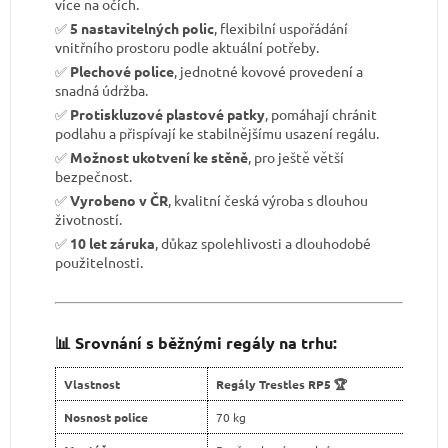
více na očích.
✅
5 nastavitelných polic
, flexibilní uspořádání
vnitřního prostoru podle aktuální potřeby.
✅
Plechové police
, jednotné kovové provedení a
snadná údržba.
✅
Protiskluzové plastové patky
, pomáhají chránit
podlahu a přispívají ke stabilnějšímu usazení regálu.
✅
Možnost ukotvení ke stěně
, pro ještě větší
bezpečnost.
✅
Vyrobeno v ČR
, kvalitní česká výroba s dlouhou
životností.
✅
10 let záruka
, důkaz spolehlivosti a dlouhodobé
použitelnosti.
📊 Srovnání s běžnými regály na trhu:
Vlastnost
Regály Trestles RP5 🏆
Nosnost police
70 kg