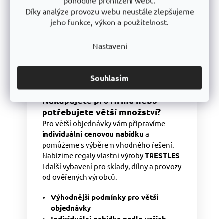
pohodlné prohlížení webu.
📌
Těžké předměty ukládejte na spodní police
, zajistíte
Díky analýze provozu webu neustále zlepšujeme
tak lepší stabilitu regálu.
jeho funkce, výkon a použitelnost.
📌
Při maximálním zatížení doporučujeme ukotvení ke
stěně
, zvláště pokud regál umístíte do prostředí s
vyššími vibracemi.
Nastavení
📌
Nosnost police platí při rovnoměrném rozložení
hmotnosti
, zamezíte tak nežádoucímu přetížení polic.
Souhlasím
Nakupujete pro firmu nebo
potřebujete větší množství?
Pro větší objednávky vám připravíme
individuální cenovou nabídku
a
pomůžeme s výběrem vhodného řešení.
Nabízíme regály vlastní výroby
TRESTLES
i další vybavení pro sklady, dílny a provozy
od ověřených výrobců.
Výhodnější podmínky pro větší
objednávky
Individuální nabídka podle vašich