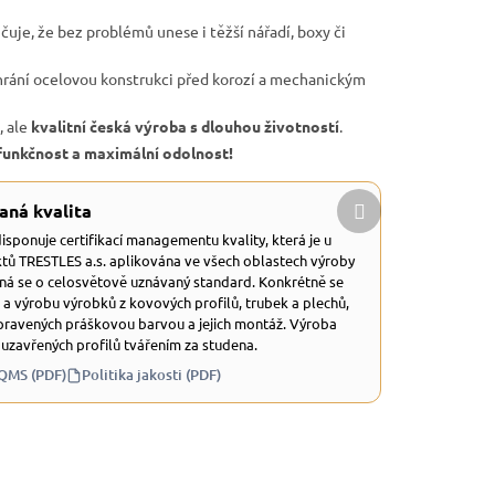
čuje, že bez problémů unese i těžší nářadí, boxy či
hrání ocelovou konstrukci před korozí a mechanickým
, ale
kvalitní česká výroba s dlouhou životností
.
, funkčnost a maximální odolnost!
Další
aná kvalita
produkt
 disponuje certifikací managementu kvality, která je u
tů TRESTLES a.s. aplikována ve všech oblastech výroby
dná se o celosvětově uznávaný standard. Konkrétně se
 a výrobu výrobků z kovových profilů, trubek a plechů,
ravených práškovou barvou a jejich montáž. Výroba
 uzavřených profilů tvářením za studena.
 QMS (PDF)
Politika jakosti (PDF)