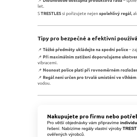
📌
Dlouhodobě dostupná produktová řada
– spole
let.
S
TRESTLES
si pořizujete nejen
spolehlivý regál
, a
Tipy pro bezpečné a efektivní používá
📌
Těžké předměty ukládejte na spodní police
– zaj
📌
Při maximálním zatížení doporučujeme ukotven
vibracemi.
📌
Nosnost police platí při rovnoměrném rozlože
📌
Regál není určen pro trvalé umístění ve vlhkém
vodou.
Nakupujete pro firmu nebo potřeb
Pro větší objednávky vám připravíme
individ
řešení. Nabízíme regály vlastní výroby
TREST
ověřených výrobců.