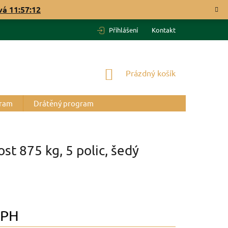
ývá
11:57:11
Přihlášení
Kontakt
NÁKUPNÍ
Prázdný košík
KOŠÍK
gram
Drátěný program
t 875 kg, 5 polic, šedý
DPH