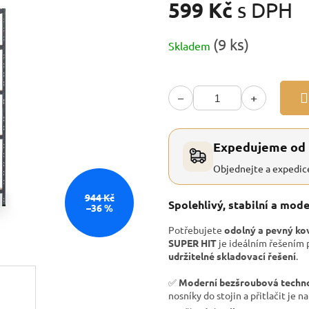
599 Kč
s DPH
Měrná
(9 ks)
Skladem
cena:
−
+
Expedujeme od
Objednejte a expedic
944 Kč
Spolehlivý, stabilní a mod
–36 %
Potřebujete
odolný a pevný ko
SUPER HIT
je ideálním řešením p
udržitelné skladovací řešení
.
✅
Moderní bezšroubová techn
nosníky do stojin a přitlačit je na