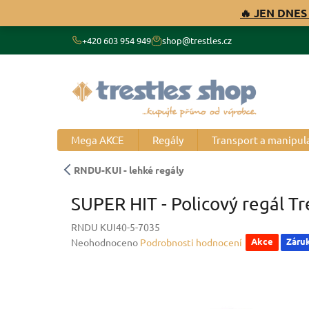
Přejít
🔥 JEN DNES
na
obsah
+420 603 954 949
shop@trestles.cz
Mega AKCE
Regály
Transport a manipul
RNDU-KUI - lehké regály
SUPER HIT - Policový regál T
RNDU KUI40-5-7035
Průměrné
Akce
Záruk
Neohodnoceno
Podrobnosti hodnocení
hodnocení
produktu
je
0,0
z