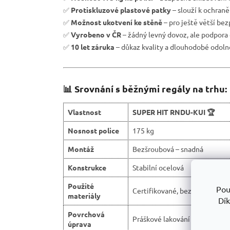
✅
Protiskluzové plastové patky
– slouží k ochran
✅
Možnost ukotvení ke stěně
– pro ještě větší be
✅
Vyrobeno v ČR
– žádný levný dovoz, ale podpora 
✅
10 let záruka
– důkaz kvality a dlouhodobé odolno
📊 Srovnání s běžnými regály na trhu:
Vlastnost
SUPER HIT RNDU-KUI 🏆
Nosnost police
175 kg
Montáž
Bezšroubová – snadná
Konstrukce
Stabilní ocelová
Použité
Pou
Certifikované, bez škodlivých 
materiály
Dík
Povrchová
Práškové lakování (antikorozn
úprava