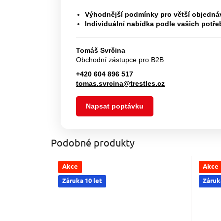
Výhodnější podmínky pro větší objedná
Individuální nabídka podle vašich potře
Tomáš Svrčina
Obchodní zástupce pro B2B
+420 604 896 517
tomas.svrcina@trestles.cz
Napsat poptávku
Podobné produkty
Akce
Akce
Záruka 10 let
Záruka