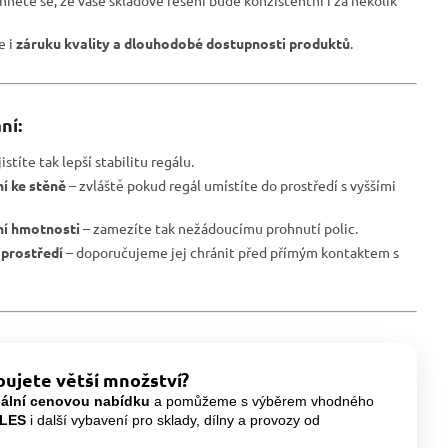
hněte se, že vaše skladové řešení bude konzistentní i za několik
le i
záruku kvality a dlouhodobé dostupnosti produktů
.
ní:
istíte tak lepší stabilitu regálu.
í ke stěně
– zvláště pokud regál umístíte do prostředí s vyššími
ní hmotnosti
– zamezíte tak nežádoucímu prohnutí polic.
 prostředí
– doporučujeme jej chránit před přímým kontaktem s
ujete větší množství?
uální cenovou nabídku
a pomůžeme s výběrem vhodného
LES
i další vybavení pro sklady, dílny a provozy od