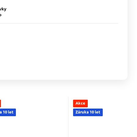
vky
b
Akce
 10 let
Záruka 10 let