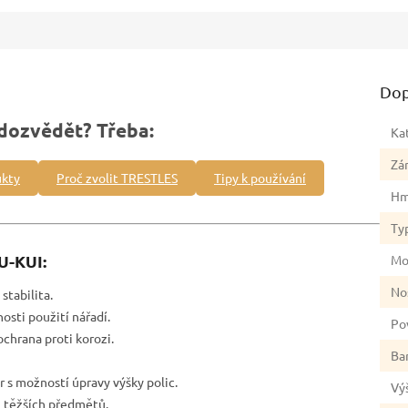
Dop
dozvědět? Třeba:
Ka
Zá
ukty
Proč zvolit TRESTLES
Tipy k používání
Hm
Ty
U-KUI:
Mo
No
stabilita.
osti použití nářadí.
Po
ochrana proti korozi.
Ba
or s možností úpravy výšky polic.
Vý
i těžších předmětů.