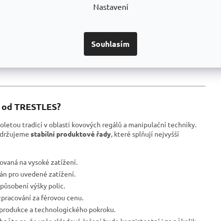
Nastavení
 maximální
tenčí HDF – náchylnější na prohnutí
Dovoz z Asie
Souhlasím
2 roky nebo méně
I od TRESTLES?
oletou tradicí v oblasti kovových regálů a manipulační techniky.
udržujeme
stabilní produktové řady
, které splňují nejvyšší
ovaná na vysoké zatížení.
ván pro uvedené zatížení.
působení výšky polic.
pracování za férovou cenu.
 produkce a technologického pokroku.