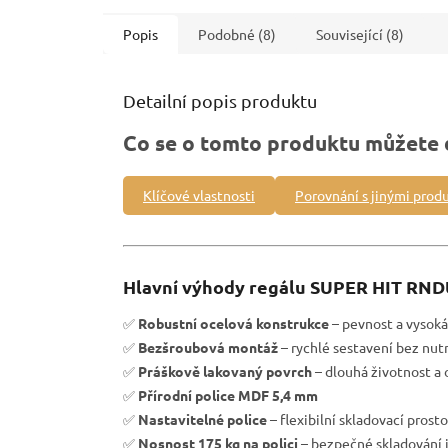
Popis
Podobné (8)
Související (8)
Detailní popis produktu
Co se o tomto produktu můžete 
Klíčové vlastnosti
Porovnání s jinými prod
Hlavní výhody regálu SUPER HIT RND
✅
Robustní ocelová konstrukce
– pevnost a vysoká 
✅
Bezšroubová montáž
– rychlé sestavení bez nutn
✅
Práškově lakovaný povrch
– dlouhá životnost a 
✅
Přírodní police MDF 5,4 mm
✅
Nastavitelné police
– flexibilní skladovací prost
✅
Nosnost 175 kg na polici
– bezpečné skladování 