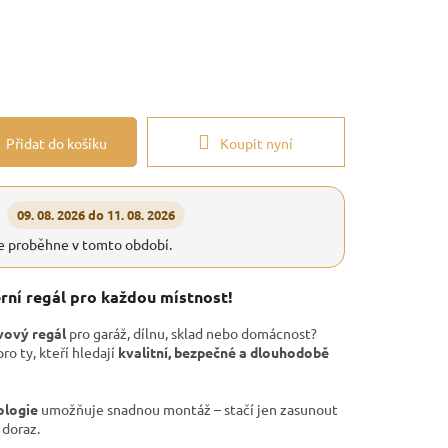
Přidat do košíku
Koupit nyní
09. 08. 2026 do 11. 08. 2026
e proběhne v tomto období.
erní regál pro každou místnost!
vový regál
pro garáž, dílnu, sklad nebo domácnost?
ro ty, kteří hledají
kvalitní, bezpečné a dlouhodobě
ologie
umožňuje snadnou montáž – stačí jen zasunout
 doraz.