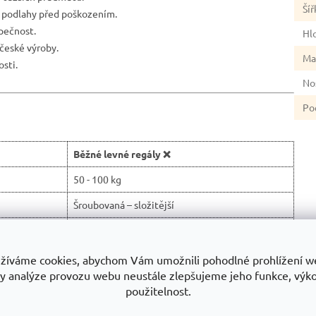
Šíř
ě podlahy před poškozením.
zpečnost.
Hl
české výroby.
Ma
sti.
No
Po
Běžné levné regály ❌
50 - 100 kg
Šroubovaná – složitější
Slabší plech nebo plastové části
Nejasného původu, mohou uvolňovat zápach a
žíváme cookies, abychom Vám umožnili pohodlné prohlížení w
látek
toxiny
y analýze provozu webu neustále zlepšujeme jeho funkce, výk
použitelnost.
í)
Levné lakování náchylné k oděru