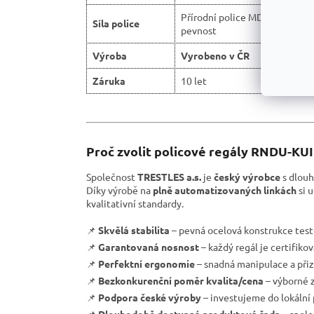
Přírodní police MDF 5,4 mm -
Síla police
pevnost
Výroba
Vyrobeno v ČR
Záruka
10 let
Proč zvolit policové regály RNDU-KU
Společnost
TRESTLES a.s.
je
český výrobce
s dlouh
Díky výrobě na
plně automatizovaných linkách
si 
kvalitativní standardy.
📌
Skvělá stabilita
– pevná ocelová konstrukce test
📌
Garantovaná nosnost
– každý regál je certifiko
📌
Perfektní ergonomie
– snadná manipulace a přiz
📌
Bezkonkurenční poměr kvalita/cena
– výborné z
📌
Podpora české výroby
– investujeme do lokální