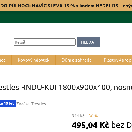
 DO PŮLNOCI: NAVÍC SLEVA 15 % s kódem NEDELI15 – zb
HLEDAT
ace
Kovový nábytek
Dům a zahrada
Plastový pro
restles RNDU-KUI 1800x900x400, nosnos
a 10 let
Značka:
Trestles
944 Kč
–36 %
495,04 Kč
bez 