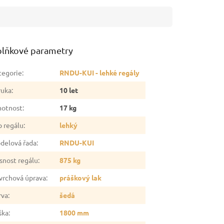
lňkové parametry
tegorie
:
RNDU-KUI - lehké regály
ruka
:
10 let
otnost
:
17 kg
p regálu
:
lehký
delová řada
:
RNDU-KUI
snost regálu
:
875 kg
vrchová úprava
:
práškový lak
rva
:
šedá
ška
:
1800 mm