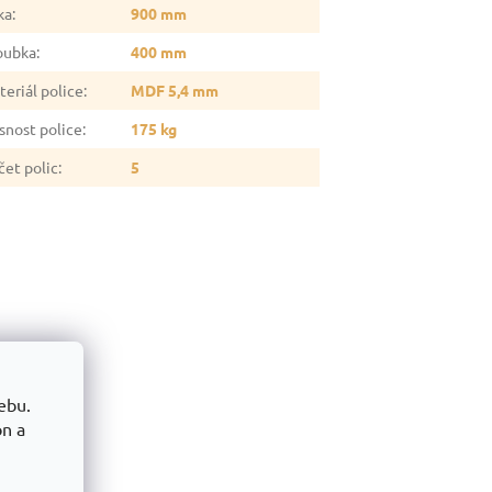
ka
:
900 mm
oubka
:
400 mm
teriál police
:
MDF 5,4 mm
snost police
:
175 kg
čet polic
:
5
ebu.
on a