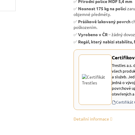
✅
Přírodní police MDF 5,4 mm
✅
Nosnost 175 kg na polici
zaru
objemné předměty.
✅
Práškově lakovaný povrch
c
poškozením.
✅
Vyrobeno v ČR
– žádný dovoz
✅
Regál, který nabízí stabilitu
Certifikov
Trestles a.s.
všech produk
a služeb. Je
jedná o vývoj
povrchově up
otevřených a
Certifikát
Detailní informace