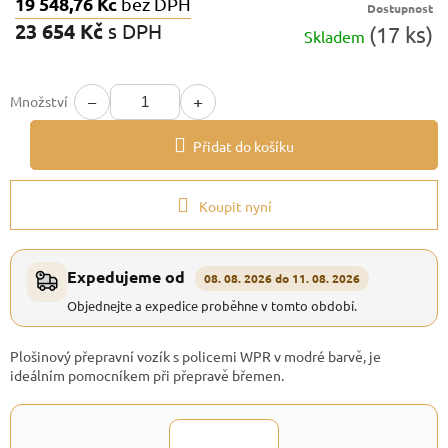
19 548,76 Kč
bez DPH
Dostupnost
23 654 Kč
s DPH
(17 ks)
Skladem
Měrná
cena:
−
+
Množství
Přidat do košíku
Koupit nyní
Expedujeme od
08. 08. 2026 do 11. 08. 2026
Objednejte a expedice proběhne v tomto období.
Plošinový přepravní vozík s policemi WPR v modré barvě, je
ideálním pomocníkem při přepravě břemen.