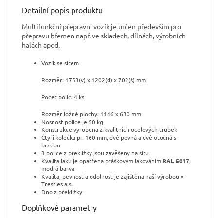
Detailní popis produktu
Multifunkční přepravní vozík je určen především pro
přepravu břemen např. ve skladech, dílnách, výrobních
halách apod.
Vozík se sítem
Rozměr: 1753(v) x 1202(d) x 702(š) mm
Počet polic: 4 ks
Rozměr ložné plochy: 1146 x 630 mm
Nosnost police je 50 kg
Konstrukce vyrobena z kvalitních ocelových trubek
Čtyři kolečka pr. 160 mm, dvě pevná a dvě otočná s
brzdou
3 police z překližky jsou zavěšeny na sítu
Kvalita laku je opatřena práškovým lakováním
RAL 5017
,
modrá barva
Kvalita, pevnost a odolnost je zajištěna naší výrobou v
Trestles a.s.
Dno z překližky
Doplňkové parametry