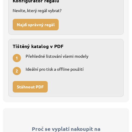
Konfigurátor regálů
Nevíte, který regál vybrat?
Najdi správný regál
Tištěný katalog v PDF
Přehledné listování všemi modely
1
Ideální pro tisk a offline použití
2
Stáhnout PDF
Z
á
p
Proč se vyplatí nakoupit na
a