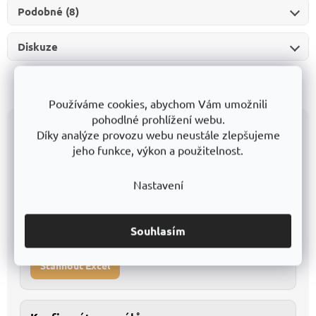
Podobné (8)
Diskuze
Používáme cookies, abychom Vám umožnili
pohodlné prohlížení webu.
Všechny modely přehledně v katalogu
Díky analýze provozu webu neustále zlepšujeme
jeho funkce, výkon a použitelnost.
Katalog v Excelu
Nastavení
Kompletní databáze pro detailní porovnání
1
Snadné filtrování a vlastní úpravy
2
Souhlasím
Stáhnout Excel