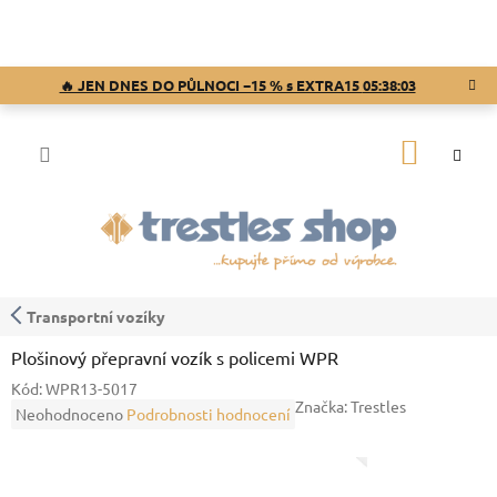
Přejít
na
obsah
🔥 JEN DNES DO PŮLNOCI −15 % s EXTRA15
05:38:03
NÁKUP
KOŠÍK
Transportní vozíky
Plošinový přepravní vozík s policemi WPR
Kód:
WPR13-5017
Značka:
Trestles
Průměrné
Neohodnoceno
Podrobnosti hodnocení
hodnocení
produktu
je
0,0