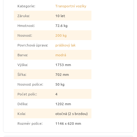
Kategorie
:
Transportní vozíky
Záruka
:
10 let
Hmotnost
:
72.6 kg
Nosnost
:
200 kg
Povrchová úprava
:
práškový lak
Barva
:
modrá
Výška
:
1753 mm
Šířka
:
702 mm
Nosnost police
:
50 kg
Počet polic
:
4
Délka
:
1202 mm
Kola
:
otočná (2 s brzdou)
Rozměr police
:
1146 x 620 mm