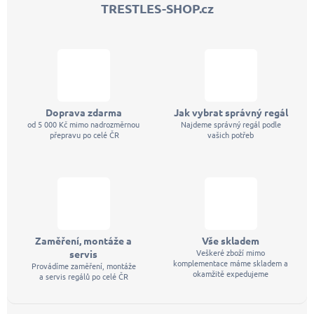
TRESTLES-SHOP.cz
t
í
Doprava zdarma
Jak vybrat správný regál
od 5 000 Kč mimo nadrozměrnou
Najdeme správný regál podle
přepravu po celé ČR
vašich potřeb
Zaměření, montáže a
Vše skladem
Veškeré zboží mimo
servis
komplementace máme skladem a
Provádíme zaměření, montáže
okamžitě expedujeme
a servis regálů po celé ČR