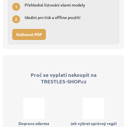
Přehledné listování všemi modely
1
Ideální pro tisk a offline použití
2
Stáhnout PDF
Z
á
p
Proč se vyplatí nakoupit na
a
TRESTLES-SHOP.cz
t
í
Doprava zdarma
Jak vybrat správný regál