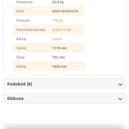
Hmotnost
:
20.8 kg
EAN
:
8595102441674
Nosnost
:
150 kg
Povrchová úprava
:
práškový lak
Barva
:
modrá
Výška
:
1370 mm
Šířka
:
702 mm
Délka
:
1050 mm
Podobné (8)
Diskuze