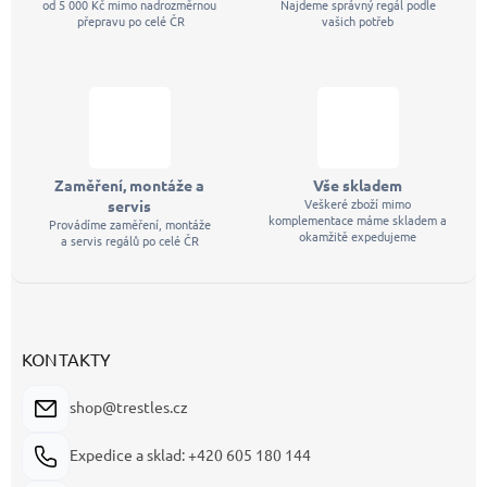
od 5 000 Kč mimo nadrozměrnou
Najdeme správný regál podle
přepravu po celé ČR
vašich potřeb
Zaměření, montáže a
Vše skladem
Veškeré zboží mimo
servis
komplementace máme skladem a
Provádíme zaměření, montáže
okamžitě expedujeme
a servis regálů po celé ČR
KONTAKTY
shop@trestles.cz
Expedice a sklad: +420 605 180 144