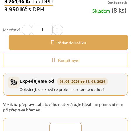
3 264,46 Kč
bez DPH
Dostupnost
3 950 Kč
s DPH
(8 ks)
Skladem
Měrná
cena:
−
+
Množství
Přidat do košíku
Koupit nyní
Expedujeme od
08. 08. 2026 do 11. 08. 2026
Objednejte a expedice proběhne v tomto období.
Vozík na přepravu tabulového materiálu, je ideálním pomocníkem
při přepravě břemen.