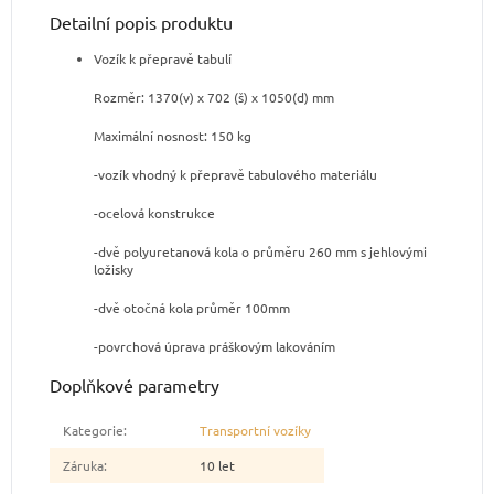
Detailní popis produktu
Vozík k přepravě tabulí
Rozměr: 1370(v) x 702 (š) x 1050(d) mm
Maximální nosnost: 150 kg
-vozík vhodný k přepravě tabulového materiálu
-ocelová konstrukce
-dvě polyuretanová kola o průměru 260 mm s jehlovými
ložisky
-dvě otočná kola průměr 100mm
-povrchová úprava práškovým lakováním
Doplňkové parametry
Kategorie
:
Transportní vozíky
Záruka
:
10 let