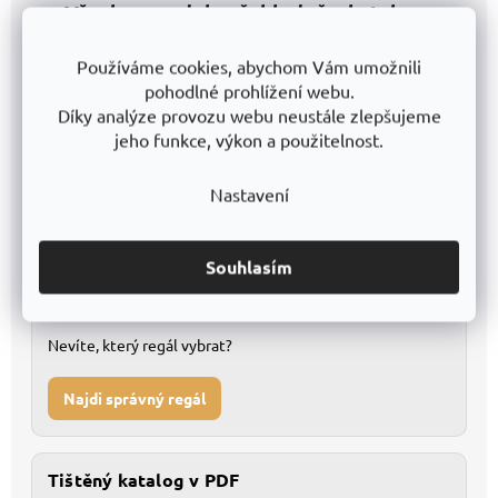
Všechny modely přehledně v katalogu
Používáme cookies, abychom Vám umožnili
Katalog v Excelu
pohodlné prohlížení webu.
Kompletní databáze pro detailní porovnání
Díky analýze provozu webu neustále zlepšujeme
1
jeho funkce, výkon a použitelnost.
Snadné filtrování a vlastní úpravy
2
Nastavení
Stáhnout Excel
Souhlasím
Konfigurátor regálů
Nevíte, který regál vybrat?
Najdi správný regál
Tištěný katalog v PDF